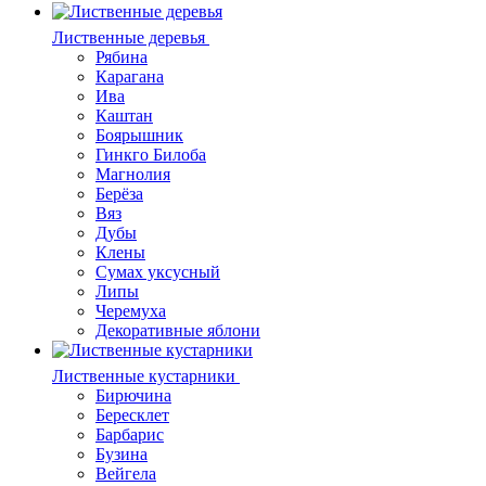
Лиственные деревья
Рябина
Карагана
Ива
Каштан
Боярышник
Гинкго Билоба
Магнолия
Берёза
Вяз
Дубы
Клены
Сумах уксусный
Липы
Черемуха
Декоративные яблони
Лиственные кустарники
Бирючина
Бересклет
Барбарис
Бузина
Вейгела