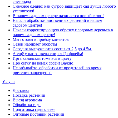
снегопада
Снежное одеяло: как сугроб защищает сад лучше любого
утеплителя!
В нашем садовом центре начинается новый сезон!
Начали обработки лиственных растений в нашем
садовом центре!
Начали корректирующую обрезку плодовых деревьев в
нашем садовом центре!
Мы готовы к приёму клиентов
Сезон набирает обороты
Сегодня выгружаются сосны от 2,5 до 4,5м.
А ещё у нас зацвела спирея Грефшейм!
Ирга канадская тоже вся в цвету
Про сетку на комах сосен! Важно!
Не забывайте, обработки от вредителей во время
цветения запрещены!
Услуги
Доставка
Посадка растений
Выезд агронома
Обработка сада
Подготовка сада к зиме
Оптовые поставки растений