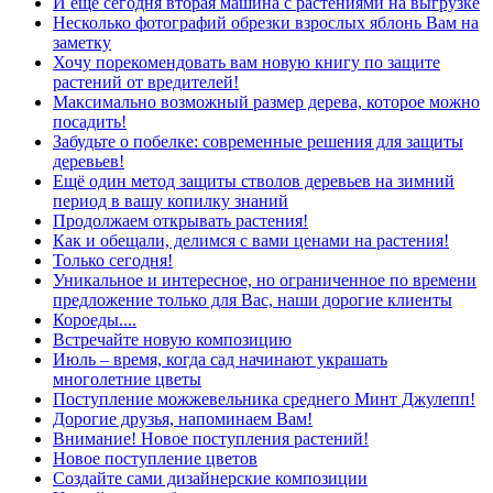
И ещё сегодня вторая машина с растениями на выгрузке
Несколько фотографий обрезки взрослых яблонь Вам на
заметку
Хочу порекомендовать вам новую книгу по защите
растений от вредителей!
Максимально возможный размер дерева, которое можно
посадить!
Забудьте о побелке: современные решения для защиты
деревьев!
Ещё один метод защиты стволов деревьев на зимний
период в вашу копилку знаний
Продолжаем открывать растения!
Как и обещали, делимся с вами ценами на растения!
Только сегодня!
Уникальное и интересное, но ограниченное по времени
предложение только для Вас, наши дорогие клиенты
Короеды....
Встречайте новую композицию
Июль – время, когда сад начинают украшать
многолетние цветы
Поступление можжевельника среднего Минт Джулепп!
Дорогие друзья, напоминаем Вам!
Внимание! Новое поступления растений!
Новое поступление цветов
Создайте сами дизайнерские композиции