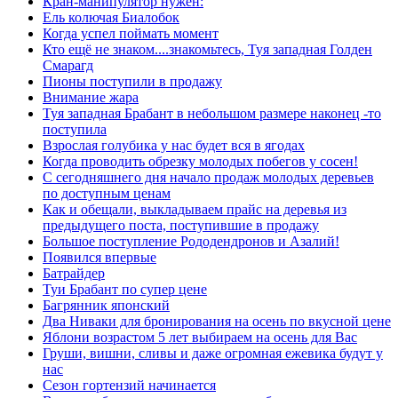
Кран-манипулятор нужен:
Ель колючая Биалобок
Когда успел поймать момент
Кто ещё не знаком....знакомьтесь, Туя западная Голден
Смарагд
Пионы поступили в продажу
Внимание жара
Туя западная Брабант в небольшом размере наконец -то
поступила
Взрослая голубика у нас будет вся в ягодах
Когда проводить обрезку молодых побегов у сосен!
С сегодняшнего дня начало продаж молодых деревьев
по доступным ценам
Как и обещали, выкладываем прайс на деревья из
предыдущего поста, поступившие в продажу
Большое поступление Рододендронов и Азалий!
Появился впервые
Батрайдер
Туи Брабант по супер цене
Багрянник японский
Два Ниваки для бронирования на осень по вкусной цене
Яблони возрастом 5 лет выбираем на осень для Вас
Груши, вишни, сливы и даже огромная ежевика будут у
нас
Сезон гортензий начинается