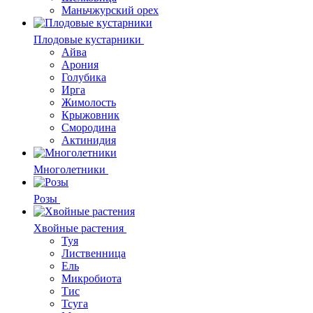
Маньчжурский орех
Плодовые кустарники
Айва
Арония
Голубика
Ирга
Жимолость
Крыжовник
Смородина
Актинидия
Многолетники
Розы
Хвойные растения
Туя
Лиственница
Ель
Микробиота
Тис
Тсуга