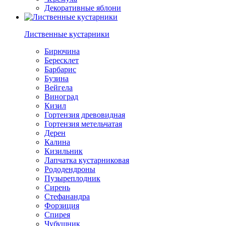
Декоративные яблони
Лиственные кустарники
Бирючина
Бересклет
Барбарис
Бузина
Вейгела
Виноград
Кизил
Гортензия древовидная
Гортензия метельчатая
Дерен
Калина
Кизильник
Лапчатка кустарниковая
Рододендроны
Пузыреплодник
Сирень
Стефанандра
Форзиция
Спирея
Чубушник