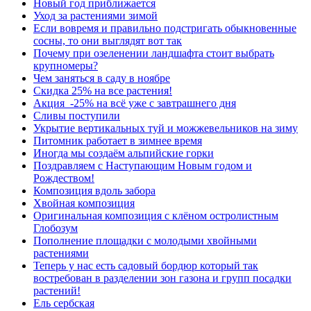
Новый год приближается
Уход за растениями зимой
Если вовремя и правильно подстригать обыкновенные
сосны, то они выглядят вот так
Почему при озеленении ландшафта стоит выбрать
крупномеры?
Чем заняться в саду в ноябре
Скидка 25% на все растения!
Акция -25% на всё уже с завтрашнего дня
Сливы поступили
Укрытие вертикальных туй и можжевельников на зиму
Питомник работает в зимнее время
Иногда мы создаём альпийские горки
Поздравляем с Наступающим Новым годом и
Рождеством!
Композиция вдоль забора
Хвойная композиция
Оригинальная композиция с клёном остролистным
Глобозум
Пополнение площадки с молодыми хвойными
растениями
Теперь у нас есть садовый бордюр который так
востребован в разделении зон газона и групп посадки
растений!
Ель сербская