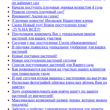
он набирает сил
Начали поступать плодовые деревья возрастом 4 года
Решили создать плодовый сад?
Внимание! Акция на газон!
!Срочные новости! Июльское Нашествие клеща
Скоро Новый год! Новое поступление ёлок!
-25 % НА ВСЁ!!!
Продолжаем знакомить Вас с уникальным миром
растений для ваших участков
Сегодня у нас поступление Сосен обыкновенных!
В продаже появилось уникальное удобрение для ваших
растений
Новые поставки растений!
Новые поступления растений сегодня
Список поступивших растений для Вашего сада
Как развиваются растения на участках наших клиентов
при правильном уходе
И ещё сегодня вторая машина с растениями на выгрузке
Несколько фотографий обрезки взрослых яблонь Вам на
заметку
Хочу порекомендовать вам новую книгу по защите
растений от вредителей!
Максимально возможный размер дерева, которое можно
посадить!
Забудьте о побелке: современные решения для защиты