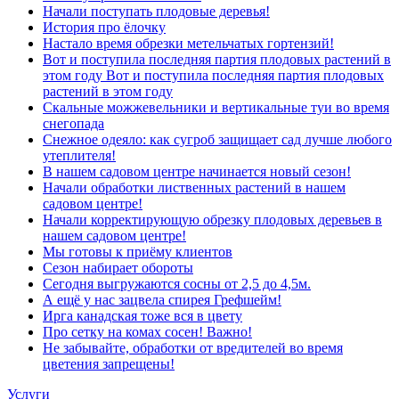
Начали поступать плодовые деревья!
История про ёлочку
Настало время обрезки метельчатых гортензий!
Вот и поступила последняя партия плодовых растений в
этом году Вот и поступила последняя партия плодовых
растений в этом году
Скальные можжевельники и вертикальные туи во время
снегопада
Снежное одеяло: как сугроб защищает сад лучше любого
утеплителя!
В нашем садовом центре начинается новый сезон!
Начали обработки лиственных растений в нашем
садовом центре!
Начали корректирующую обрезку плодовых деревьев в
нашем садовом центре!
Мы готовы к приёму клиентов
Сезон набирает обороты
Сегодня выгружаются сосны от 2,5 до 4,5м.
А ещё у нас зацвела спирея Грефшейм!
Ирга канадская тоже вся в цвету
Про сетку на комах сосен! Важно!
Не забывайте, обработки от вредителей во время
цветения запрещены!
Услуги