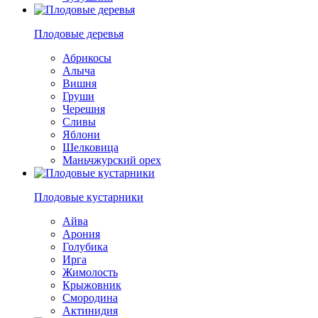
Плодовые деревья
Абрикосы
Алыча
Вишня
Груши
Черешня
Сливы
Яблони
Шелковица
Маньчжурский орех
Плодовые кустарники
Айва
Арония
Голубика
Ирга
Жимолость
Крыжовник
Смородина
Актинидия