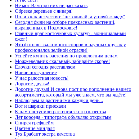
Не мог Вам про них не рассказать
Обрезка деревьев с января!
Полив как искусство: "не заливай, а утоляй жажду"
Сегодня были на отборе прекрасных растений,
выращенных в Подмосковье!
Главный враг косточковых культур - монилиальный
ожог!
Это фото вызвало много споров в научных кругах у
профессионалов зелёной отрасли!
Успейте купить растения по прошлогним ценам
Можжевельник скальный, забирайте скорее!
Ёлочки сегодня расставляем
Новое поступление
У нас радостная новость!
Дорогие друзья!
Дорогие друзья! И снова пост про пополнение нашего
ассортимента, который мы уже знаем, что вы ждёте!
Наблюдаем за растениями каждый день...
Вот и шарики приехали
К нам поступили растения экстра качества
Лёт короеда - типографа объявляю открытым
Спирея грефшейм
Цветение миндаля
Туя Брабант экстра качества