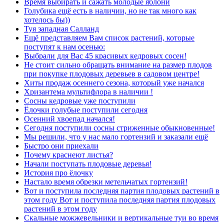
Время выбирать и сажать молодые яблони
Голубика ещё есть в наличии, но не так много как
хотелось бы))
Туя западная Салланд
Ещё представляем Вам список растений, которые
поступят к нам осенью:
Выбрали для Вас 45 красивых кедровых сосен!
Не стоит сильно обращать внимание на размер плодов
при покупке плодовых деревьев в садовом центре!
Хиты продаж осеннего сезона, который уже начался
Хризантема мультифлора в наличии !
Сосны кедровые уже поступили
Ёлочки голубые поступили сегодня
Осенний хвоепад начался!
Сегодня поступили сосны стриженные обыкновенные!
Мы решили, что у нас мало гортензий и заказали ещё
Быстро они приехали
Почему краснеют листья?
Начали поступать плодовые деревья!
История про ёлочку
Настало время обрезки метельчатых гортензий!
Вот и поступила последняя партия плодовых растений в
этом году Вот и поступила последняя партия плодовых
растений в этом году
Скальные можжевельники и вертикальные туи во время