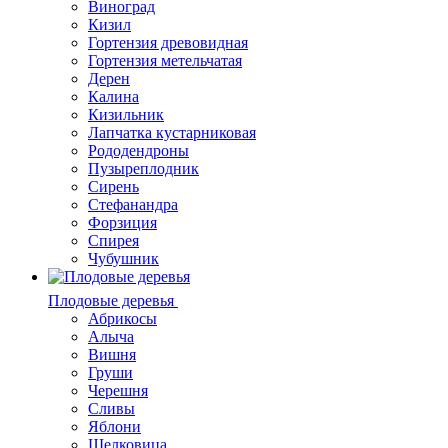
Виноград
Кизил
Гортензия древовидная
Гортензия метельчатая
Дерен
Калина
Кизильник
Лапчатка кустарниковая
Рододендроны
Пузыреплодник
Сирень
Стефанандра
Форзиция
Спирея
Чубушник
Плодовые деревья
Абрикосы
Алыча
Вишня
Груши
Черешня
Сливы
Яблони
Шелковица