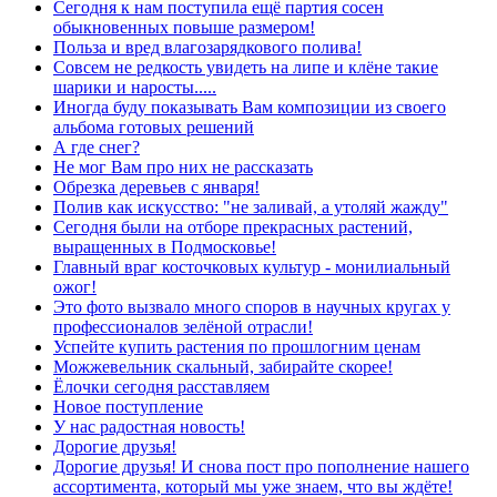
Сегодня к нам поступила ещё партия сосен
обыкновенных повыше размером!
Польза и вред влагозарядкового полива!
Совсем не редкость увидеть на липе и клёне такие
шарики и наросты.....
Иногда буду показывать Вам композиции из своего
альбома готовых решений
А где снег?
Не мог Вам про них не рассказать
Обрезка деревьев с января!
Полив как искусство: "не заливай, а утоляй жажду"
Сегодня были на отборе прекрасных растений,
выращенных в Подмосковье!
Главный враг косточковых культур - монилиальный
ожог!
Это фото вызвало много споров в научных кругах у
профессионалов зелёной отрасли!
Успейте купить растения по прошлогним ценам
Можжевельник скальный, забирайте скорее!
Ёлочки сегодня расставляем
Новое поступление
У нас радостная новость!
Дорогие друзья!
Дорогие друзья! И снова пост про пополнение нашего
ассортимента, который мы уже знаем, что вы ждёте!