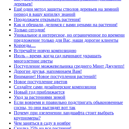
деревьев!
Ещё один метод защиты стволов деревьев на зимний
период в вашу копилку знаний
Продолжаем открывать растения!
Как и обещали, делимся с вами ценами на растения!
Только сегодня!
Уникальное и интересное, но ограниченное по времени
предложение только для Вас, наши дорогие клиенты
Короеды....
Встречайте новую композицию
Июль – время, когда сад начинают украшать
многолетние цветы
Поступление можжевельника среднего Минт Джулепп!
Дорогие друзья, напоминаем Вам!
Внимание! Новое поступления растений!
Новое поступление цветов
Создайте сами дизайнерские композиции
Новый год приближается
Уход за растениями зимой
Если вовремя и правильно подстригать обыкновенные
сосны, то они выглядят вот так
Почему при озеленении ландшафта стоит выбрать
крупномеры?
Чем заняться в саду в ноябре
Скидка 25% на все растения!