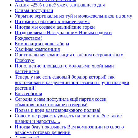
Акция -25% на всё уже с завтрашнего дня
Сливы поступили
Укрытие вертикальных туй и можжевельников на зиму
Питомник работает в зимнее время
Иногда мы создаём альпийские горки
Поздравляем с Наступающим Новым годом и
Рождеством!
Композиция вдоль забора
Хвойная композиция
Оригинальная композиция с клёном остролистным
Глобозум
Пополнение площадки с молодыми хвойными
растениями
Теперь у нас есть садовый бордюр который так
востребован в разделении зон газона и групп посадки
растений!
Ель сербская
Сегодня к нам поступила ещё партия сосен
обыкновенных повыше размером!
Польза и вред влагозарядкового полива!
Совсем не редкость увидеть на липе и клёне такие
шарики и наросты.....
Иногда буду показывать Вам композиции из своего
альбома готовых решений
А где снег?