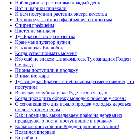
Наблюдаем за растениями каждый день...
Вот и шарики приехали
К нам поступили растения экстра качества
Лёт короеда - типографа объявляю открытым
Спирея грефшейм
Цветение миндаля
Туя Брабант экстра качества
Кран-манипулятор нужен:
Ель колючая Биалобок
Когда успел поймать момент
Кто ещё не знаком....знакомьтесь, Туя западная Голден
Смарагд
Пионы поступили в продажу
Внимание жара
Туя западная Брабант в небольшом размере наконец -то
поступила
Взрослая голубика у нас будет вся в ягодах
Когда проводить обрезку молодых побегов у сосен!
С сегодняшнего дня начало продаж молодых деревьев
по доступным ценам
Как и обещали, выкладываем прайс на деревья из
предыдущего поста, поступившие в продажу
Большое поступление Рододендронов и Азалий!
Появился впервые
Батрайдер