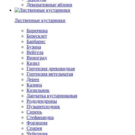
Декоративные яблони
Лиственные кустарники
Бирючина
Бересклет
Барбарис
Бузина
Вейгела
Виноград
Кизил
Гортензия древовидная
Гортензия метельчатая
Дерен
Калина
Кизильник
Лапчатка кустарниковая
Рододендроны
Пузыреплодник
Сирень
Стефанандра
Форзиция
Спирея
Чубушник