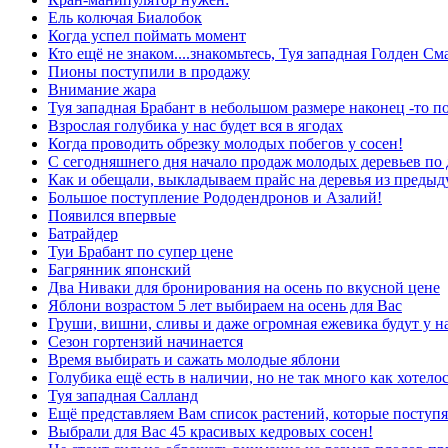
Ель колючая Биалобок
Когда успел поймать момент
Кто ещё не знаком....знакомьтесь, Туя западная Голден См
Пионы поступили в продажу
Внимание жара
Туя западная Брабант в небольшом размере наконец -то п
Взрослая голубика у нас будет вся в ягодах
Когда проводить обрезку молодых побегов у сосен!
С сегодняшнего дня начало продаж молодых деревьев по
Как и обещали, выкладываем прайс на деревья из преды
Большое поступление Рододендронов и Азалий!
Появился впервые
Батрайдер
Туи Брабант по супер цене
Багрянник японский
Два Ниваки для бронирования на осень по вкусной цене
Яблони возрастом 5 лет выбираем на осень для Вас
Груши, вишни, сливы и даже огромная ежевика будут у н
Сезон гортензий начинается
Время выбирать и сажать молодые яблони
Голубика ещё есть в наличии, но не так много как хотелос
Туя западная Салланд
Ещё представляем Вам список растений, которые поступя
Выбрали для Вас 45 красивых кедровых сосен!