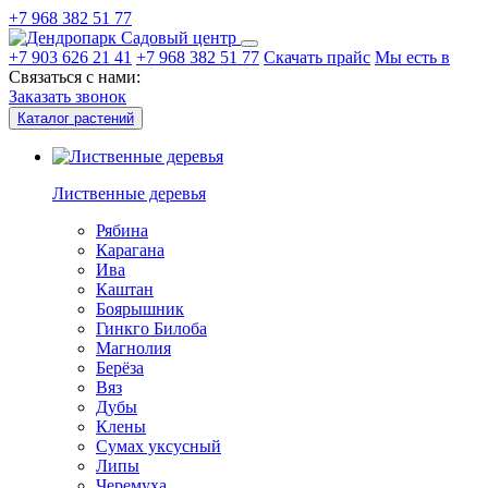
+7 968 382 51 77
Садовый центр
+7 903 626 21 41
+7 968 382 51 77
Скачать прайс
Мы есть в
Связаться с нами:
Заказать звонок
Каталог растений
Лиственные деревья
Рябина
Карагана
Ива
Каштан
Боярышник
Гинкго Билоба
Магнолия
Берёза
Вяз
Дубы
Клены
Сумах уксусный
Липы
Черемуха