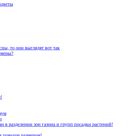
 цветы
ны, то они выглядят вот так
омеры?
!
зум
и
ан в разделении зон газона и групп посадки растений!
х повыше размером!