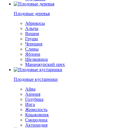
Плодовые деревья
Абрикосы
Алыча
Вишня
Груши
Черешня
Сливы
Яблони
Шелковица
Маньчжурский орех
Плодовые кустарники
Айва
Арония
Голубика
Ирга
Жимолость
Крыжовник
Смородина
Актинидия