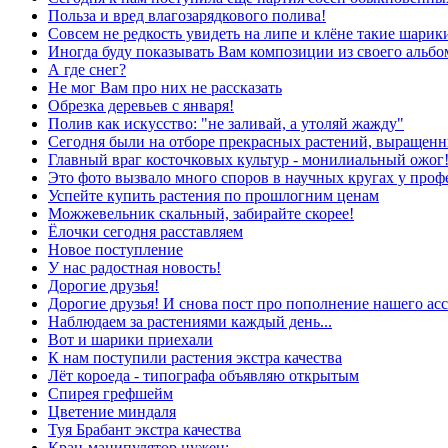
Польза и вред влагозарядкового полива!
Совсем не редкость увидеть на липе и клёне такие шарики 
Иногда буду показывать Вам композиции из своего альб
А где снег?
Не мог Вам про них не рассказать
Обрезка деревьев с января!
Полив как искусство: "не заливай, а утоляй жажду"
Сегодня были на отборе прекрасных растений, выращенн
Главный враг косточковых культур - монилиальный ожог
Это фото вызвало много споров в научных кругах у проф
Успейте купить растения по прошлогним ценам
Можжевельник скальный, забирайте скорее!
Ёлочки сегодня расставляем
Новое поступление
У нас радостная новость!
Дорогие друзья!
Дорогие друзья! И снова пост про пополнение нашего асс
Наблюдаем за растениями каждый день...
Вот и шарики приехали
К нам поступили растения экстра качества
Лёт короеда - типографа объявляю открытым
Спирея грефшейм
Цветение миндаля
Туя Брабант экстра качества
Кран-манипулятор нужен: