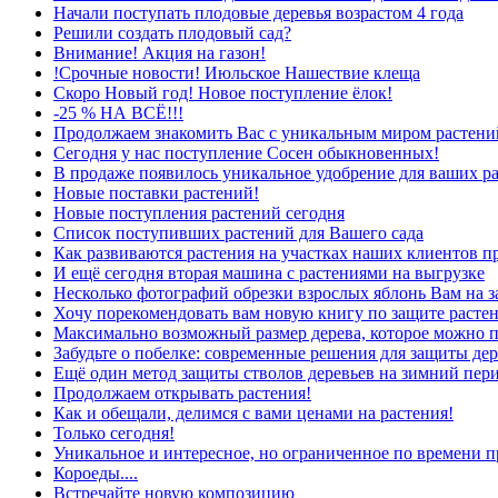
Начали поступать плодовые деревья возрастом 4 года
Решили создать плодовый сад?
Внимание! Акция на газон!
!Срочные новости! Июльское Нашествие клеща
Скоро Новый год! Новое поступление ёлок!
-25 % НА ВСЁ!!!
Продолжаем знакомить Вас с уникальным миром растений
Сегодня у нас поступление Сосен обыкновенных!
В продаже появилось уникальное удобрение для ваших р
Новые поставки растений!
Новые поступления растений сегодня
Список поступивших растений для Вашего сада
Как развиваются растения на участках наших клиентов п
И ещё сегодня вторая машина с растениями на выгрузке
Несколько фотографий обрезки взрослых яблонь Вам на з
Хочу порекомендовать вам новую книгу по защите растен
Максимально возможный размер дерева, которое можно п
Забудьте о побелке: современные решения для защиты дер
Ещё один метод защиты стволов деревьев на зимний пер
Продолжаем открывать растения!
Как и обещали, делимся с вами ценами на растения!
Только сегодня!
Уникальное и интересное, но ограниченное по времени п
Короеды....
Встречайте новую композицию