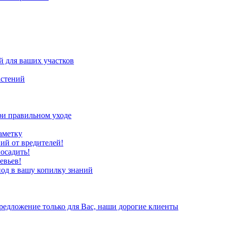
 для ваших участков
астений
ри правильном уходе
аметку
ий от вредителей!
осадить!
евьев!
иод в вашу копилку знаний
редложение только для Вас, наши дорогие клиенты