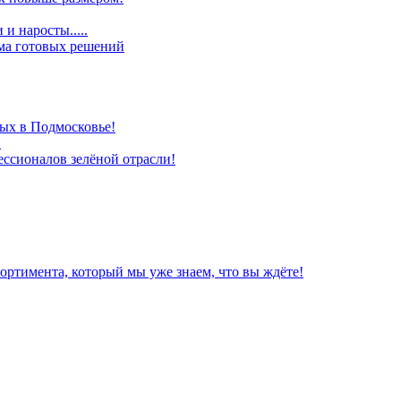
и наросты.....
ома готовых решений
ых в Подмосковье!
!
ессионалов зелёной отрасли!
ортимента, который мы уже знаем, что вы ждёте!