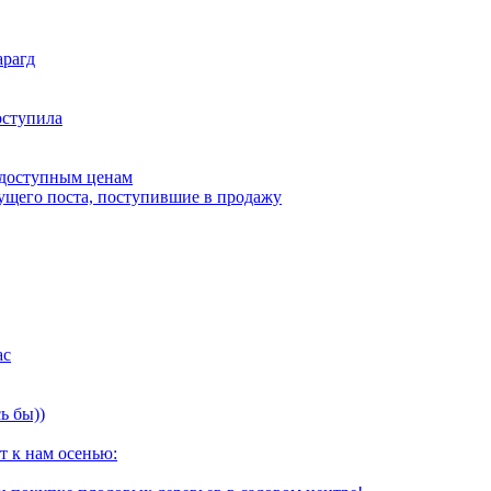
арагд
оступила
 доступным ценам
дущего поста, поступившие в продажу
ас
ь бы))
т к нам осенью: