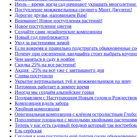
Июль – время, когда сад начинают украшать многолетние
Поступление можжевельника среднего Минт Джулепп!
Дорогие друзья, напоминаем Вам!
Внимание! Новое поступления растений!
Новое поступление цветов
Создайте сами дизайнерские композиции
Новый год приближается
Уход за растениями зимой
Если вовремя и правильно подстригать обыкновенные сос
Почему при озеленении ландшафта стоит выбрать крупн
Чем заняться в саду в ноябре
Скидка 25% на все растения!
Акция -25% на всё уже с завтрашнего дня
Сливы поступили
Укрытие вертикальных туй и можжевельников на зиму
Питомник работает в зимнее время
Иногда мы создаём альпийские горки
Поздравляем с Наступающим Новым годом и Рождеством
Композиция вдоль забора
Хвойная композиция
Оригинальная композиция с клёном остролистным Глобо
Пополнение площадки с молодыми хвойными растениям
Теперь у нас есть садовый бордюр который так востребов
Ель сербская
Сегодня к нам поступила ещё партия сосен обыкновенны