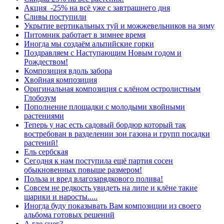
Акция -25% на всё уже с завтрашнего дня
Сливы поступили
Укрытие вертикальных туй и можжевельников на зиму
Питомник работает в зимнее время
Иногда мы создаём альпийские горки
Поздравляем с Наступающим Новым годом и
Рождеством!
Композиция вдоль забора
Хвойная композиция
Оригинальная композиция с клёном остролистным
Глобозум
Пополнение площадки с молодыми хвойными
растениями
Теперь у нас есть садовый бордюр который так
востребован в разделении зон газона и групп посадки
растений!
Ель сербская
Сегодня к нам поступила ещё партия сосен
обыкновенных повыше размером!
Польза и вред влагозарядкового полива!
Совсем не редкость увидеть на липе и клёне такие
шарики и наросты.....
Иногда буду показывать Вам композиции из своего
альбома готовых решений
А где снег?