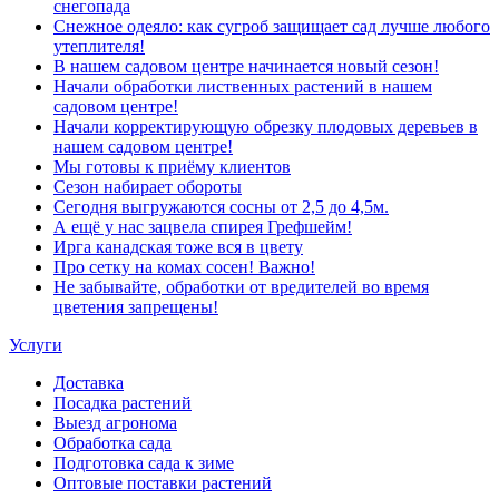
снегопада
Снежное одеяло: как сугроб защищает сад лучше любого
утеплителя!
В нашем садовом центре начинается новый сезон!
Начали обработки лиственных растений в нашем
садовом центре!
Начали корректирующую обрезку плодовых деревьев в
нашем садовом центре!
Мы готовы к приёму клиентов
Сезон набирает обороты
Сегодня выгружаются сосны от 2,5 до 4,5м.
А ещё у нас зацвела спирея Грефшейм!
Ирга канадская тоже вся в цвету
Про сетку на комах сосен! Важно!
Не забывайте, обработки от вредителей во время
цветения запрещены!
Услуги
Доставка
Посадка растений
Выезд агронома
Обработка сада
Подготовка сада к зиме
Оптовые поставки растений