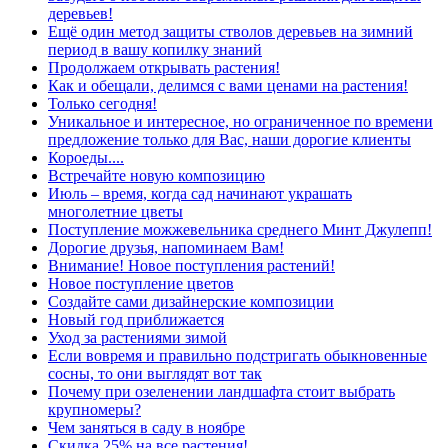
деревьев!
Ещё один метод защиты стволов деревьев на зимний
период в вашу копилку знаний
Продолжаем открывать растения!
Как и обещали, делимся с вами ценами на растения!
Только сегодня!
Уникальное и интересное, но ограниченное по времени
предложение только для Вас, наши дорогие клиенты
Короеды....
Встречайте новую композицию
Июль – время, когда сад начинают украшать
многолетние цветы
Поступление можжевельника среднего Минт Джулепп!
Дорогие друзья, напоминаем Вам!
Внимание! Новое поступления растений!
Новое поступление цветов
Создайте сами дизайнерские композиции
Новый год приближается
Уход за растениями зимой
Если вовремя и правильно подстригать обыкновенные
сосны, то они выглядят вот так
Почему при озеленении ландшафта стоит выбрать
крупномеры?
Чем заняться в саду в ноябре
Скидка 25% на все растения!