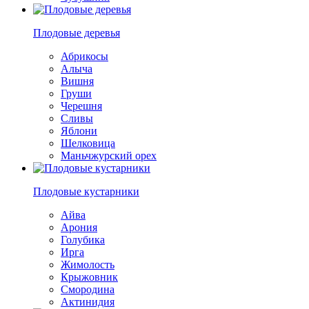
Плодовые деревья
Абрикосы
Алыча
Вишня
Груши
Черешня
Сливы
Яблони
Шелковица
Маньчжурский орех
Плодовые кустарники
Айва
Арония
Голубика
Ирга
Жимолость
Крыжовник
Смородина
Актинидия