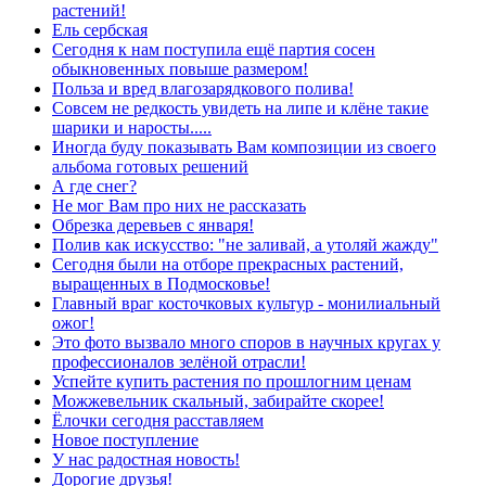
растений!
Ель сербская
Сегодня к нам поступила ещё партия сосен
обыкновенных повыше размером!
Польза и вред влагозарядкового полива!
Совсем не редкость увидеть на липе и клёне такие
шарики и наросты.....
Иногда буду показывать Вам композиции из своего
альбома готовых решений
А где снег?
Не мог Вам про них не рассказать
Обрезка деревьев с января!
Полив как искусство: "не заливай, а утоляй жажду"
Сегодня были на отборе прекрасных растений,
выращенных в Подмосковье!
Главный враг косточковых культур - монилиальный
ожог!
Это фото вызвало много споров в научных кругах у
профессионалов зелёной отрасли!
Успейте купить растения по прошлогним ценам
Можжевельник скальный, забирайте скорее!
Ёлочки сегодня расставляем
Новое поступление
У нас радостная новость!
Дорогие друзья!