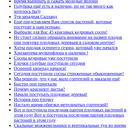
Время выбирать и сажать молодые яблони
Голубика ещё есть в наличии, но не так много как
хотелось бы))
Туя западная Салланд
Ещё представляем Вам список растений, которые
поступят к нам осенью:
Выбрали для Вас 45 красивых кедровых сосен!
Не стоит сильно обращать внимание на размер плодов
при покупке плодовых деревьев в садовом центре!
Хиты продаж осеннего сезона, который уже начался
Хризантема мультифлора в наличии !
Сосны кедровые уже поступили
Ёлочки голубые поступили сегодня
Осенний хвоепад начался!
Сегодня поступили сосны стриженные обыкновенные!
Мы решили, что у нас мало гортензий и заказали ещё
Быстро они приехали
Почему краснеют листья?
Начали поступать плодовые деревья!
История про ёлочку
Настало время обрезки метельчатых гортензий!
Вот и поступила последняя партия плодовых растений в
этом году Вот и поступила последняя партия плодовых
растений в этом году
Скальные можжевельники и вертикальные туи во время