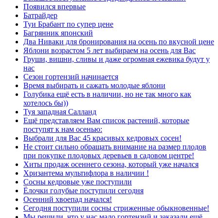
Появился впервые
Батрайдер
Туи Брабант по супер цене
Багрянник японский
Два Ниваки для бронирования на осень по вкусной цене
Яблони возрастом 5 лет выбираем на осень для Вас
Груши, вишни, сливы и даже огромная ежевика будут у
нас
Сезон гортензий начинается
Время выбирать и сажать молодые яблони
Голубика ещё есть в наличии, но не так много как
хотелось бы))
Туя западная Салланд
Ещё представляем Вам список растений, которые
поступят к нам осенью:
Выбрали для Вас 45 красивых кедровых сосен!
Не стоит сильно обращать внимание на размер плодов
при покупке плодовых деревьев в садовом центре!
Хиты продаж осеннего сезона, который уже начался
Хризантема мультифлора в наличии !
Сосны кедровые уже поступили
Ёлочки голубые поступили сегодня
Осенний хвоепад начался!
Сегодня поступили сосны стриженные обыкновенные!
Мы решили, что у нас мало гортензий и заказали ещё