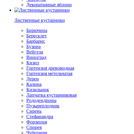
Декоративные яблони
Лиственные кустарники
Бирючина
Бересклет
Барбарис
Бузина
Вейгела
Виноград
Кизил
Гортензия древовидная
Гортензия метельчатая
Дерен
Калина
Кизильник
Лапчатка кустарниковая
Рододендроны
Пузыреплодник
Сирень
Стефанандра
Форзиция
Спирея
Чубушник