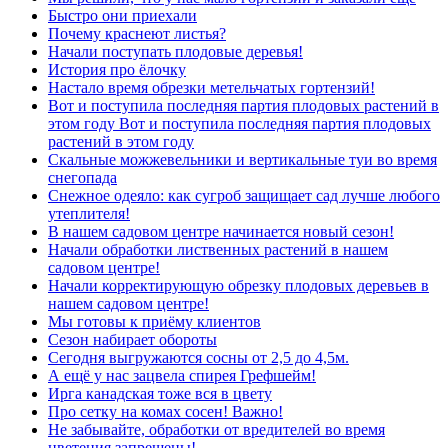
Быстро они приехали
Почему краснеют листья?
Начали поступать плодовые деревья!
История про ёлочку
Настало время обрезки метельчатых гортензий!
Вот и поступила последняя партия плодовых растений в
этом году Вот и поступила последняя партия плодовых
растений в этом году
Скальные можжевельники и вертикальные туи во время
снегопада
Снежное одеяло: как сугроб защищает сад лучше любого
утеплителя!
В нашем садовом центре начинается новый сезон!
Начали обработки лиственных растений в нашем
садовом центре!
Начали корректирующую обрезку плодовых деревьев в
нашем садовом центре!
Мы готовы к приёму клиентов
Сезон набирает обороты
Сегодня выгружаются сосны от 2,5 до 4,5м.
А ещё у нас зацвела спирея Грефшейм!
Ирга канадская тоже вся в цвету
Про сетку на комах сосен! Важно!
Не забывайте, обработки от вредителей во время
цветения запрещены!