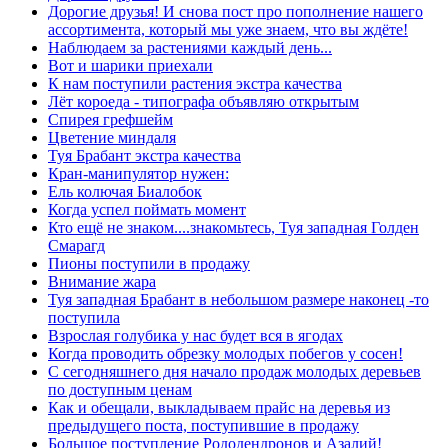
Дорогие друзья! И снова пост про пополнение нашего
ассортимента, который мы уже знаем, что вы ждёте!
Наблюдаем за растениями каждый день...
Вот и шарики приехали
К нам поступили растения экстра качества
Лёт короеда - типографа объявляю открытым
Спирея грефшейм
Цветение миндаля
Туя Брабант экстра качества
Кран-манипулятор нужен:
Ель колючая Биалобок
Когда успел поймать момент
Кто ещё не знаком....знакомьтесь, Туя западная Голден
Смарагд
Пионы поступили в продажу
Внимание жара
Туя западная Брабант в небольшом размере наконец -то
поступила
Взрослая голубика у нас будет вся в ягодах
Когда проводить обрезку молодых побегов у сосен!
С сегодняшнего дня начало продаж молодых деревьев
по доступным ценам
Как и обещали, выкладываем прайс на деревья из
предыдущего поста, поступившие в продажу
Большое поступление Рододендронов и Азалий!