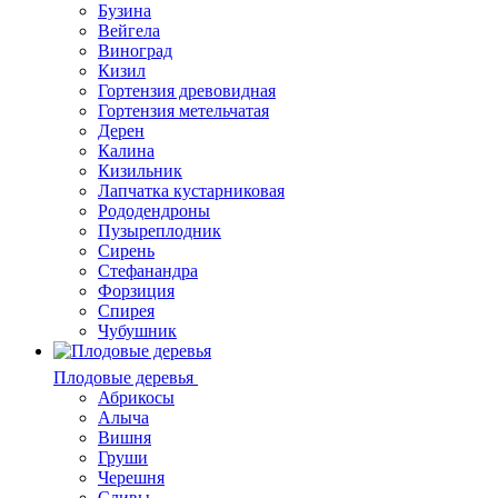
Бузина
Вейгела
Виноград
Кизил
Гортензия древовидная
Гортензия метельчатая
Дерен
Калина
Кизильник
Лапчатка кустарниковая
Рододендроны
Пузыреплодник
Сирень
Стефанандра
Форзиция
Спирея
Чубушник
Плодовые деревья
Абрикосы
Алыча
Вишня
Груши
Черешня
Сливы