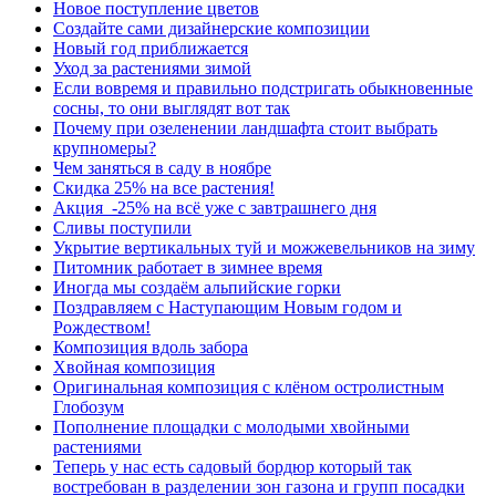
Новое поступление цветов
Создайте сами дизайнерские композиции
Новый год приближается
Уход за растениями зимой
Если вовремя и правильно подстригать обыкновенные
сосны, то они выглядят вот так
Почему при озеленении ландшафта стоит выбрать
крупномеры?
Чем заняться в саду в ноябре
Скидка 25% на все растения!
Акция -25% на всё уже с завтрашнего дня
Сливы поступили
Укрытие вертикальных туй и можжевельников на зиму
Питомник работает в зимнее время
Иногда мы создаём альпийские горки
Поздравляем с Наступающим Новым годом и
Рождеством!
Композиция вдоль забора
Хвойная композиция
Оригинальная композиция с клёном остролистным
Глобозум
Пополнение площадки с молодыми хвойными
растениями
Теперь у нас есть садовый бордюр который так
востребован в разделении зон газона и групп посадки