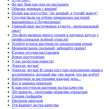
Не мог Вам про них не рассказать
Обрезка деревьев с января!
Полив как искусство: "не заливай, а утоляй жажду"
Сегодня были на отборе прекрасных растений,
выращенных в Подмосковье!
Главный враг косточковых культур - монилиальный
ожог!
Это фото вызвало много споров в научных кругах у
профессионалов зелёной отрасли!
Успейте купить растения по прошлогним ценам
Можжевельник скальный, забирайте скорее!
Ёлочки сегодня расставляем
Новое поступление
У нас радостная новость!
Дорогие друзья!
Дорогие друзья! И снова пост про пополнение нашего
ассортимента, который мы уже знаем, что вы ждёте!
Наблюдаем за растениями каждый день...
Вот и шарики приехали
К нам поступили растения экстра качества
Лёт короеда - типографа объявляю открытым
Спирея грефшейм
Цветение миндаля
Туя Брабант экстра качества