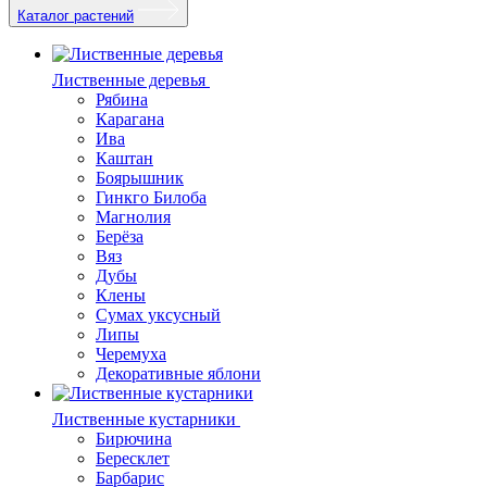
Каталог растений
Лиственные деревья
Рябина
Карагана
Ива
Каштан
Боярышник
Гинкго Билоба
Магнолия
Берёза
Вяз
Дубы
Клены
Сумах уксусный
Липы
Черемуха
Декоративные яблони
Лиственные кустарники
Бирючина
Бересклет
Барбарис