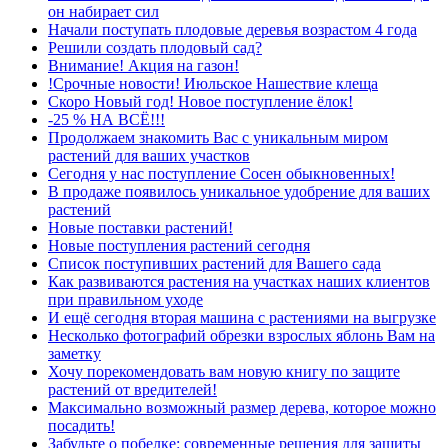
он набирает сил
Начали поступать плодовые деревья возрастом 4 года
Решили создать плодовый сад?
Внимание! Акция на газон!
!Срочные новости! Июльское Нашествие клеща
Скоро Новый год! Новое поступление ёлок!
-25 % НА ВСЁ!!!
Продолжаем знакомить Вас с уникальным миром
растений для ваших участков
Сегодня у нас поступление Сосен обыкновенных!
В продаже появилось уникальное удобрение для ваших
растений
Новые поставки растений!
Новые поступления растений сегодня
Список поступивших растений для Вашего сада
Как развиваются растения на участках наших клиентов
при правильном уходе
И ещё сегодня вторая машина с растениями на выгрузке
Несколько фотографий обрезки взрослых яблонь Вам на
заметку
Хочу порекомендовать вам новую книгу по защите
растений от вредителей!
Максимально возможный размер дерева, которое можно
посадить!
Забудьте о побелке: современные решения для защиты