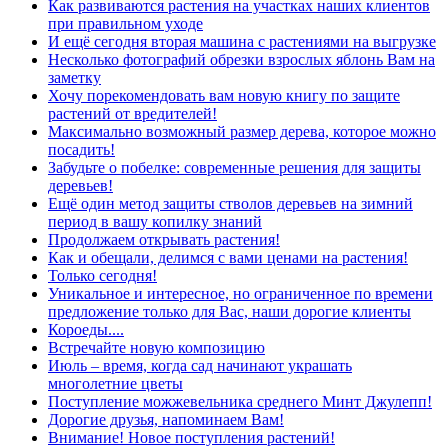
Как развиваются растения на участках наших клиентов
при правильном уходе
И ещё сегодня вторая машина с растениями на выгрузке
Несколько фотографий обрезки взрослых яблонь Вам на
заметку
Хочу порекомендовать вам новую книгу по защите
растений от вредителей!
Максимально возможный размер дерева, которое можно
посадить!
Забудьте о побелке: современные решения для защиты
деревьев!
Ещё один метод защиты стволов деревьев на зимний
период в вашу копилку знаний
Продолжаем открывать растения!
Как и обещали, делимся с вами ценами на растения!
Только сегодня!
Уникальное и интересное, но ограниченное по времени
предложение только для Вас, наши дорогие клиенты
Короеды....
Встречайте новую композицию
Июль – время, когда сад начинают украшать
многолетние цветы
Поступление можжевельника среднего Минт Джулепп!
Дорогие друзья, напоминаем Вам!
Внимание! Новое поступления растений!