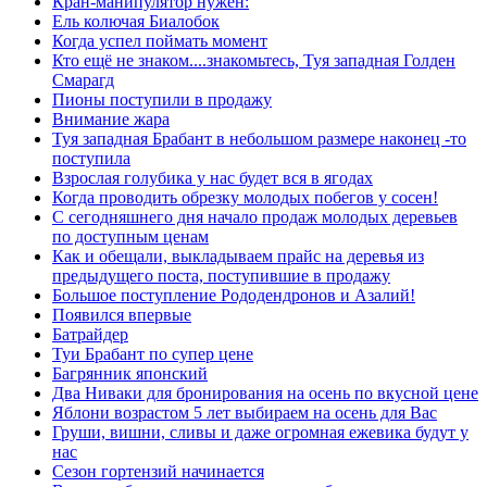
Кран-манипулятор нужен:
Ель колючая Биалобок
Когда успел поймать момент
Кто ещё не знаком....знакомьтесь, Туя западная Голден
Смарагд
Пионы поступили в продажу
Внимание жара
Туя западная Брабант в небольшом размере наконец -то
поступила
Взрослая голубика у нас будет вся в ягодах
Когда проводить обрезку молодых побегов у сосен!
С сегодняшнего дня начало продаж молодых деревьев
по доступным ценам
Как и обещали, выкладываем прайс на деревья из
предыдущего поста, поступившие в продажу
Большое поступление Рододендронов и Азалий!
Появился впервые
Батрайдер
Туи Брабант по супер цене
Багрянник японский
Два Ниваки для бронирования на осень по вкусной цене
Яблони возрастом 5 лет выбираем на осень для Вас
Груши, вишни, сливы и даже огромная ежевика будут у
нас
Сезон гортензий начинается