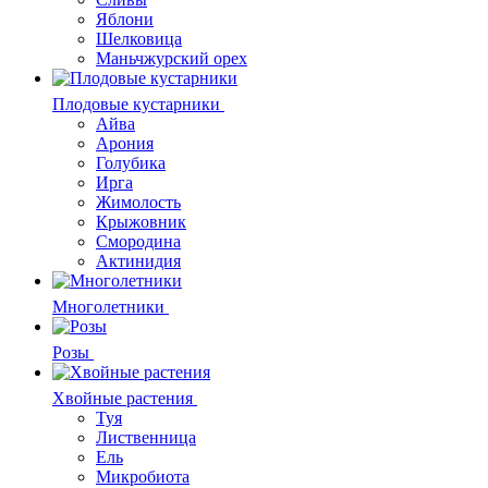
Яблони
Шелковица
Маньчжурский орех
Плодовые кустарники
Айва
Арония
Голубика
Ирга
Жимолость
Крыжовник
Смородина
Актинидия
Многолетники
Розы
Хвойные растения
Туя
Лиственница
Ель
Микробиота