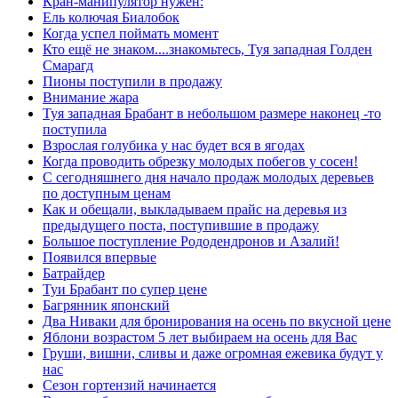
Кран-манипулятор нужен:
Ель колючая Биалобок
Когда успел поймать момент
Кто ещё не знаком....знакомьтесь, Туя западная Голден
Смарагд
Пионы поступили в продажу
Внимание жара
Туя западная Брабант в небольшом размере наконец -то
поступила
Взрослая голубика у нас будет вся в ягодах
Когда проводить обрезку молодых побегов у сосен!
С сегодняшнего дня начало продаж молодых деревьев
по доступным ценам
Как и обещали, выкладываем прайс на деревья из
предыдущего поста, поступившие в продажу
Большое поступление Рододендронов и Азалий!
Появился впервые
Батрайдер
Туи Брабант по супер цене
Багрянник японский
Два Ниваки для бронирования на осень по вкусной цене
Яблони возрастом 5 лет выбираем на осень для Вас
Груши, вишни, сливы и даже огромная ежевика будут у
нас
Сезон гортензий начинается