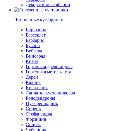
Декоративные яблони
Лиственные кустарники
Бирючина
Бересклет
Барбарис
Бузина
Вейгела
Виноград
Кизил
Гортензия древовидная
Гортензия метельчатая
Дерен
Калина
Кизильник
Лапчатка кустарниковая
Рододендроны
Пузыреплодник
Сирень
Стефанандра
Форзиция
Спирея
Чубушник