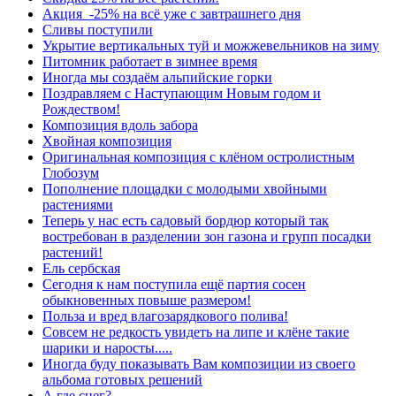
Акция -25% на всё уже с завтрашнего дня
Сливы поступили
Укрытие вертикальных туй и можжевельников на зиму
Питомник работает в зимнее время
Иногда мы создаём альпийские горки
Поздравляем с Наступающим Новым годом и
Рождеством!
Композиция вдоль забора
Хвойная композиция
Оригинальная композиция с клёном остролистным
Глобозум
Пополнение площадки с молодыми хвойными
растениями
Теперь у нас есть садовый бордюр который так
востребован в разделении зон газона и групп посадки
растений!
Ель сербская
Сегодня к нам поступила ещё партия сосен
обыкновенных повыше размером!
Польза и вред влагозарядкового полива!
Совсем не редкость увидеть на липе и клёне такие
шарики и наросты.....
Иногда буду показывать Вам композиции из своего
альбома готовых решений
А где снег?