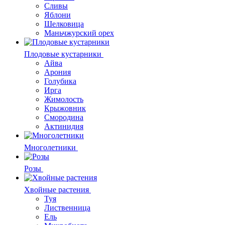
Сливы
Яблони
Шелковица
Маньчжурский орех
Плодовые кустарники
Айва
Арония
Голубика
Ирга
Жимолость
Крыжовник
Смородина
Актинидия
Многолетники
Розы
Хвойные растения
Туя
Лиственница
Ель