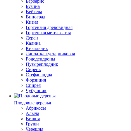
Барбарис
Бузина
Вейгела
Виноград
Кизил
Гортензия древовидная
Гортензия метельчатая
Дерен
Калина
Кизильник
Лапчатка кустарниковая
Рододендроны
Пузыреплодник
Сирень
Стефанандра
Форзиция
Спирея
Чубушник
Плодовые деревья
Абрикосы
Алыча
Вишня
Груши
Черешня