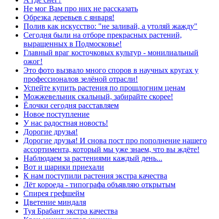
Не мог Вам про них не рассказать
Обрезка деревьев с января!
Полив как искусство: "не заливай, а утоляй жажду"
Сегодня были на отборе прекрасных растений,
выращенных в Подмосковье!
Главный враг косточковых культур - монилиальный
ожог!
Это фото вызвало много споров в научных кругах у
профессионалов зелёной отрасли!
Успейте купить растения по прошлогним ценам
Можжевельник скальный, забирайте скорее!
Ёлочки сегодня расставляем
Новое поступление
У нас радостная новость!
Дорогие друзья!
Дорогие друзья! И снова пост про пополнение нашего
ассортимента, который мы уже знаем, что вы ждёте!
Наблюдаем за растениями каждый день...
Вот и шарики приехали
К нам поступили растения экстра качества
Лёт короеда - типографа объявляю открытым
Спирея грефшейм
Цветение миндаля
Туя Брабант экстра качества