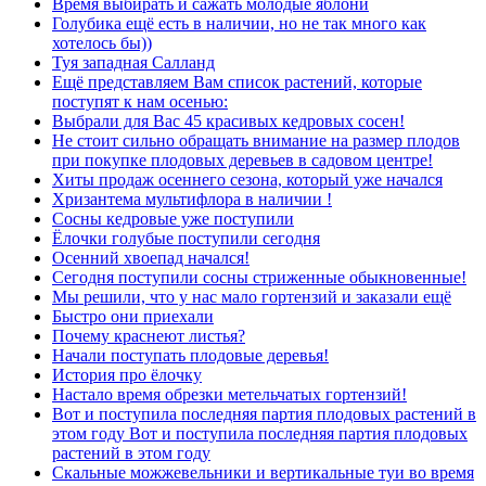
Время выбирать и сажать молодые яблони
Голубика ещё есть в наличии, но не так много как
хотелось бы))
Туя западная Салланд
Ещё представляем Вам список растений, которые
поступят к нам осенью:
Выбрали для Вас 45 красивых кедровых сосен!
Не стоит сильно обращать внимание на размер плодов
при покупке плодовых деревьев в садовом центре!
Хиты продаж осеннего сезона, который уже начался
Хризантема мультифлора в наличии !
Сосны кедровые уже поступили
Ёлочки голубые поступили сегодня
Осенний хвоепад начался!
Сегодня поступили сосны стриженные обыкновенные!
Мы решили, что у нас мало гортензий и заказали ещё
Быстро они приехали
Почему краснеют листья?
Начали поступать плодовые деревья!
История про ёлочку
Настало время обрезки метельчатых гортензий!
Вот и поступила последняя партия плодовых растений в
этом году Вот и поступила последняя партия плодовых
растений в этом году
Скальные можжевельники и вертикальные туи во время