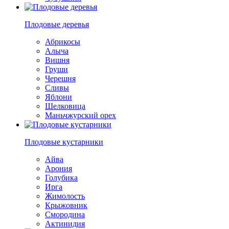
Плодовые деревья
Абрикосы
Алыча
Вишня
Груши
Черешня
Сливы
Яблони
Шелковица
Маньчжурский орех
Плодовые кустарники
Айва
Арония
Голубика
Ирга
Жимолость
Крыжовник
Смородина
Актинидия