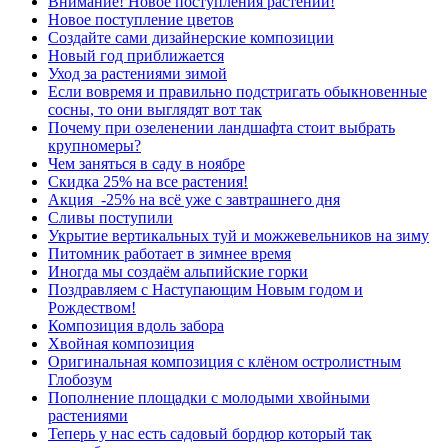
Внимание! Новое поступления растений!
Новое поступление цветов
Создайте сами дизайнерские композиции
Новый год приближается
Уход за растениями зимой
Если вовремя и правильно подстригать обыкновенные
сосны, то они выглядят вот так
Почему при озеленении ландшафта стоит выбрать
крупномеры?
Чем заняться в саду в ноябре
Скидка 25% на все растения!
Акция -25% на всё уже с завтрашнего дня
Сливы поступили
Укрытие вертикальных туй и можжевельников на зиму
Питомник работает в зимнее время
Иногда мы создаём альпийские горки
Поздравляем с Наступающим Новым годом и
Рождеством!
Композиция вдоль забора
Хвойная композиция
Оригинальная композиция с клёном остролистным
Глобозум
Пополнение площадки с молодыми хвойными
растениями
Теперь у нас есть садовый бордюр который так