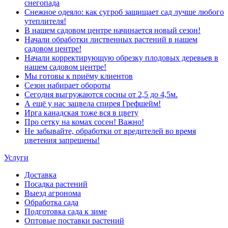
снегопада
Снежное одеяло: как сугроб защищает сад лучше любого
утеплителя!
В нашем садовом центре начинается новый сезон!
Начали обработки лиственных растений в нашем
садовом центре!
Начали корректирующую обрезку плодовых деревьев в
нашем садовом центре!
Мы готовы к приёму клиентов
Сезон набирает обороты
Сегодня выгружаются сосны от 2,5 до 4,5м.
А ещё у нас зацвела спирея Грефшейм!
Ирга канадская тоже вся в цвету
Про сетку на комах сосен! Важно!
Не забывайте, обработки от вредителей во время
цветения запрещены!
Услуги
Доставка
Посадка растений
Выезд агронома
Обработка сада
Подготовка сада к зиме
Оптовые поставки растений