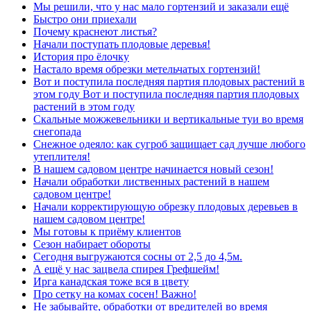
Мы решили, что у нас мало гортензий и заказали ещё
Быстро они приехали
Почему краснеют листья?
Начали поступать плодовые деревья!
История про ёлочку
Настало время обрезки метельчатых гортензий!
Вот и поступила последняя партия плодовых растений в
этом году Вот и поступила последняя партия плодовых
растений в этом году
Скальные можжевельники и вертикальные туи во время
снегопада
Снежное одеяло: как сугроб защищает сад лучше любого
утеплителя!
В нашем садовом центре начинается новый сезон!
Начали обработки лиственных растений в нашем
садовом центре!
Начали корректирующую обрезку плодовых деревьев в
нашем садовом центре!
Мы готовы к приёму клиентов
Сезон набирает обороты
Сегодня выгружаются сосны от 2,5 до 4,5м.
А ещё у нас зацвела спирея Грефшейм!
Ирга канадская тоже вся в цвету
Про сетку на комах сосен! Важно!
Не забывайте, обработки от вредителей во время