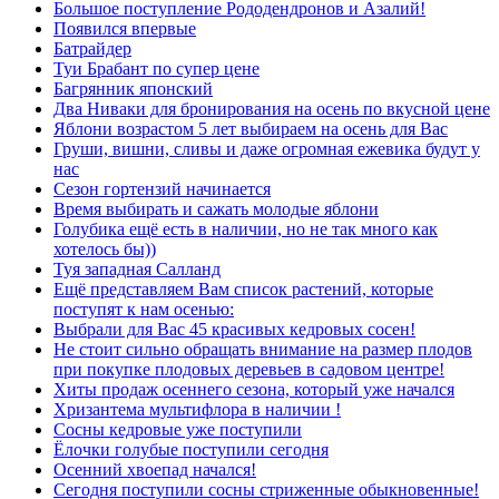
Большое поступление Рододендронов и Азалий!
Появился впервые
Батрайдер
Туи Брабант по супер цене
Багрянник японский
Два Ниваки для бронирования на осень по вкусной цене
Яблони возрастом 5 лет выбираем на осень для Вас
Груши, вишни, сливы и даже огромная ежевика будут у
нас
Сезон гортензий начинается
Время выбирать и сажать молодые яблони
Голубика ещё есть в наличии, но не так много как
хотелось бы))
Туя западная Салланд
Ещё представляем Вам список растений, которые
поступят к нам осенью:
Выбрали для Вас 45 красивых кедровых сосен!
Не стоит сильно обращать внимание на размер плодов
при покупке плодовых деревьев в садовом центре!
Хиты продаж осеннего сезона, который уже начался
Хризантема мультифлора в наличии !
Сосны кедровые уже поступили
Ёлочки голубые поступили сегодня
Осенний хвоепад начался!
Сегодня поступили сосны стриженные обыкновенные!