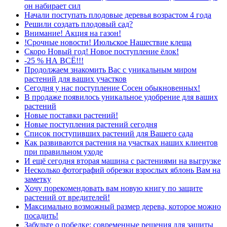
он набирает сил
Начали поступать плодовые деревья возрастом 4 года
Решили создать плодовый сад?
Внимание! Акция на газон!
!Срочные новости! Июльское Нашествие клеща
Скоро Новый год! Новое поступление ёлок!
-25 % НА ВСЁ!!!
Продолжаем знакомить Вас с уникальным миром
растений для ваших участков
Сегодня у нас поступление Сосен обыкновенных!
В продаже появилось уникальное удобрение для ваших
растений
Новые поставки растений!
Новые поступления растений сегодня
Список поступивших растений для Вашего сада
Как развиваются растения на участках наших клиентов
при правильном уходе
И ещё сегодня вторая машина с растениями на выгрузке
Несколько фотографий обрезки взрослых яблонь Вам на
заметку
Хочу порекомендовать вам новую книгу по защите
растений от вредителей!
Максимально возможный размер дерева, которое можно
посадить!
Забудьте о побелке: современные решения для защиты