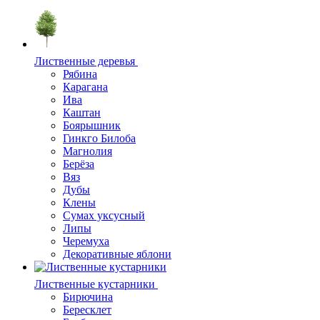
Лиственные деревья
Рябина
Карагана
Ива
Каштан
Боярышник
Гинкго Билоба
Магнолия
Берёза
Вяз
Дубы
Клены
Сумах уксусный
Липы
Черемуха
Декоративные яблони
Лиственные кустарники
Бирючина
Бересклет