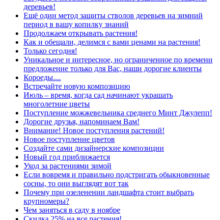
деревьев!
Ещё один метод защиты стволов деревьев на зимний
период в вашу копилку знаний
Продолжаем открывать растения!
Как и обещали, делимся с вами ценами на растения!
Только сегодня!
Уникальное и интересное, но ограниченное по времени
предложение только для Вас, наши дорогие клиенты
Короеды....
Встречайте новую композицию
Июль – время, когда сад начинают украшать
многолетние цветы
Поступление можжевельника среднего Минт Джулепп!
Дорогие друзья, напоминаем Вам!
Внимание! Новое поступления растений!
Новое поступление цветов
Создайте сами дизайнерские композиции
Новый год приближается
Уход за растениями зимой
Если вовремя и правильно подстригать обыкновенные
сосны, то они выглядят вот так
Почему при озеленении ландшафта стоит выбрать
крупномеры?
Чем заняться в саду в ноябре
Скидка 25% на все растения!