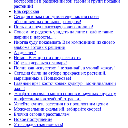
востребован в разделении зон газона и групп посадки
растений!
Ель сербская
Сегодня к нам поступила ещё партия сосен
обыкновенных повыше размером!
Польза и вред влагозарядкового полива!
Совсем не редкость увидеть на липе и клёне такие
шарики и наросты.....
Иногда буду показывать Вам композиции из своего
альбома готовых решений
А где снег?
Не мог Вам про них не рассказать
Обрезка деревьев с января!
Полив как искусство: "не заливай, а утоляй жажду"
Сегодня были на отборе прекрасных растений,
выращенных в Подмосковье!
Главный враг косточковых культур - монилиальный
ожог!
Это фото вызвало много споров в научных кругах у
профессионалов зелёной отрасли!
Успейте купить растения по прошлогним ценам
Можжевельник скальный, забирайте скорее!
Ёлочки сегодня расставляем
Новое поступление
У нас радостная новость!