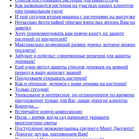
Как развиваются растения на участках наших клиентов
при правильном уходе
И ещё сегодня вторая машина с растениями на выгрузке
Несколько фотографий обрезки взрослых яблонь Вам на
заметку
Хочу порекомендовать вам новую книгу по защите
растений от вредителей!
Максимально возможный размер дерева, которое можно
посадить!
Забудьте о побелке: современные решения для защиты
деревьев!
Ещё один метод защиты стволов деревьев на зимний
период в вашу копилку знаний
Продолжаем открывать растения!
Как и обещали, делимся с вами ценами на растения!
Только сегодня!
Уникальное и интересное, но ограниченное по времени
предложение только для Вас, наши дорогие клиенты
Короеды....
Встречайте новую композицию
Июль – время, когда сад начинают украшать
многолетние цветы
Поступление можжевельника среднего Минт Джулепп!
Дорогие друзья, напоминаем Вам!