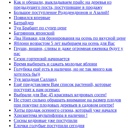
Как и обещали, выкладываем прайс на деревья из
предыдущего поста, поступившие в продажу
Большое поступление Рододендронов и Азалий!
Появился впервые
Батрайдер
Туи Брабант по супер цене
Багрянник японский
Два Ниваки для бронирования на осень по вкусной цене
Яблони возрастом 5 лет выбираем на осень для Вас
Груши, вишни, сливы и даже огромная ежевика будут у
нас
Сезон гортензий начинается
Время выбирать и сажать молодые яблони
Голубика ещё есть в наличии, но не так много как
хотелось бы))
Туя западная Салланд
Ещё представляем Вам список растений, которые
поступят к нам осенью:
Выбрали для Вас 45 красивых кедровых сосен!
Не стоит сильно обращать внимание на размер плодов
при покупке плодовых деревьев в садовом центре!
Хиты продаж осеннего сезона, который уже начался
Хризантема мультифлора в наличии !
Сосны кедровые уже поступили
Ёлочки голубые поступили сегодня