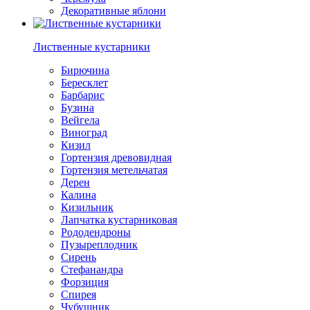
Декоративные яблони
Лиственные кустарники
Бирючина
Бересклет
Барбарис
Бузина
Вейгела
Виноград
Кизил
Гортензия древовидная
Гортензия метельчатая
Дерен
Калина
Кизильник
Лапчатка кустарниковая
Рододендроны
Пузыреплодник
Сирень
Стефанандра
Форзиция
Спирея
Чубушник