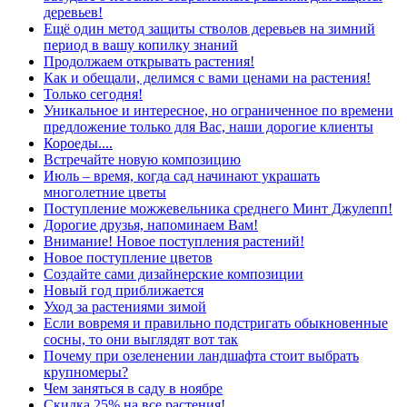
деревьев!
Ещё один метод защиты стволов деревьев на зимний
период в вашу копилку знаний
Продолжаем открывать растения!
Как и обещали, делимся с вами ценами на растения!
Только сегодня!
Уникальное и интересное, но ограниченное по времени
предложение только для Вас, наши дорогие клиенты
Короеды....
Встречайте новую композицию
Июль – время, когда сад начинают украшать
многолетние цветы
Поступление можжевельника среднего Минт Джулепп!
Дорогие друзья, напоминаем Вам!
Внимание! Новое поступления растений!
Новое поступление цветов
Создайте сами дизайнерские композиции
Новый год приближается
Уход за растениями зимой
Если вовремя и правильно подстригать обыкновенные
сосны, то они выглядят вот так
Почему при озеленении ландшафта стоит выбрать
крупномеры?
Чем заняться в саду в ноябре
Скидка 25% на все растения!