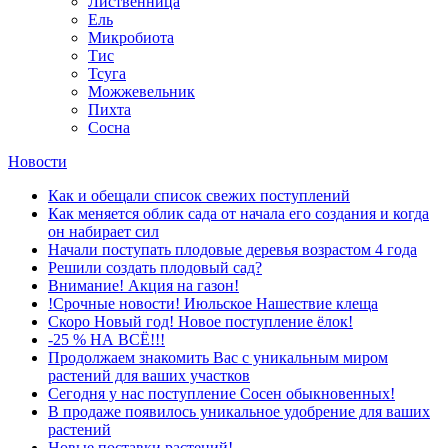
Лиственница
Ель
Микробиота
Тис
Тсуга
Можжевельник
Пихта
Сосна
Новости
Как и обещали список свежих поступлений
Как меняется облик сада от начала его создания и когда
он набирает сил
Начали поступать плодовые деревья возрастом 4 года
Решили создать плодовый сад?
Внимание! Акция на газон!
!Срочные новости! Июльское Нашествие клеща
Скоро Новый год! Новое поступление ёлок!
-25 % НА ВСЁ!!!
Продолжаем знакомить Вас с уникальным миром
растений для ваших участков
Сегодня у нас поступление Сосен обыкновенных!
В продаже появилось уникальное удобрение для ваших
растений
Новые поставки растений!