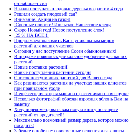
он набирает сил
Начали поступать плодовые деревья возрастом 4 года
Решили создать плодовый сад?
Внимание! Акция на газон!
!Срочные новости! Июльское Нашествие клеща
Скоро Новый год! Новое поступление ёлок!
-25 % НА ВСЁ!!!
Продолжаем знакомить Вас с уникальным миром
растений для ваших участков
Сегодня у нас поступление Сосен обыкновенных!
В продаже появилось уникальное удобрение для ваших
растений
Новые поставки растений!
Новые поступления растений сегодня
Список поступивших растений для Вашего сада
Как развиваются растения на участках наших клиентов
при правильном уходе
И ещё сегодня вторая машина с растениями на выгрузке
Несколько фотографий обрезки взрослых яблонь Вам на
заметку
Хочу порекомендовать вам новую книгу по защите
растений от вредителей!
Максимально возможный размер дерева, которое можно
посадить!
Забудьте о побелке: современные решения для защиты