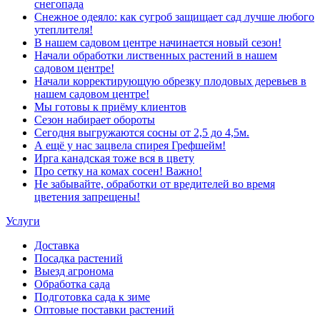
снегопада
Снежное одеяло: как сугроб защищает сад лучше любого
утеплителя!
В нашем садовом центре начинается новый сезон!
Начали обработки лиственных растений в нашем
садовом центре!
Начали корректирующую обрезку плодовых деревьев в
нашем садовом центре!
Мы готовы к приёму клиентов
Сезон набирает обороты
Сегодня выгружаются сосны от 2,5 до 4,5м.
А ещё у нас зацвела спирея Грефшейм!
Ирга канадская тоже вся в цвету
Про сетку на комах сосен! Важно!
Не забывайте, обработки от вредителей во время
цветения запрещены!
Услуги
Доставка
Посадка растений
Выезд агронома
Обработка сада
Подготовка сада к зиме
Оптовые поставки растений