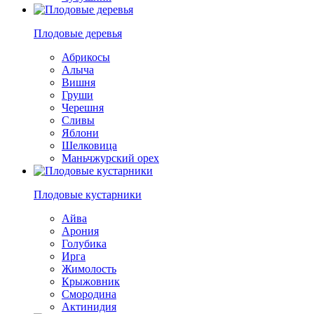
Плодовые деревья
Абрикосы
Алыча
Вишня
Груши
Черешня
Сливы
Яблони
Шелковица
Маньчжурский орех
Плодовые кустарники
Айва
Арония
Голубика
Ирга
Жимолость
Крыжовник
Смородина
Актинидия