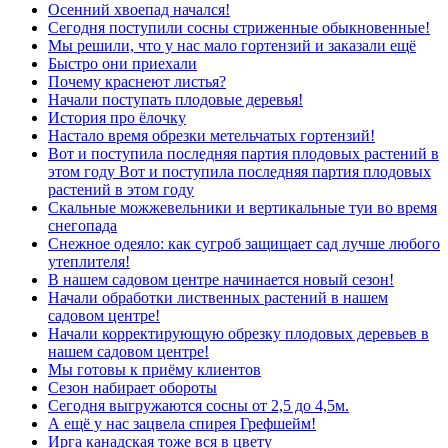
Осенний хвоепад начался!
Сегодня поступили сосны стриженные обыкновенные!
Мы решили, что у нас мало гортензий и заказали ещё
Быстро они приехали
Почему краснеют листья?
Начали поступать плодовые деревья!
История про ёлочку
Настало время обрезки метельчатых гортензий!
Вот и поступила последняя партия плодовых растений в
этом году Вот и поступила последняя партия плодовых
растений в этом году
Скальные можжевельники и вертикальные туи во время
снегопада
Снежное одеяло: как сугроб защищает сад лучше любого
утеплителя!
В нашем садовом центре начинается новый сезон!
Начали обработки лиственных растений в нашем
садовом центре!
Начали корректирующую обрезку плодовых деревьев в
нашем садовом центре!
Мы готовы к приёму клиентов
Сезон набирает обороты
Сегодня выгружаются сосны от 2,5 до 4,5м.
А ещё у нас зацвела спирея Грефшейм!
Ирга канадская тоже вся в цвету