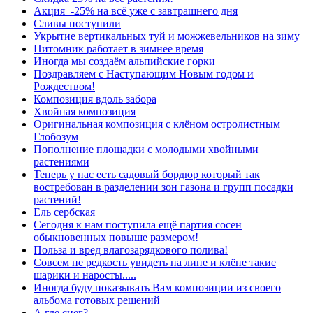
Акция -25% на всё уже с завтрашнего дня
Сливы поступили
Укрытие вертикальных туй и можжевельников на зиму
Питомник работает в зимнее время
Иногда мы создаём альпийские горки
Поздравляем с Наступающим Новым годом и
Рождеством!
Композиция вдоль забора
Хвойная композиция
Оригинальная композиция с клёном остролистным
Глобозум
Пополнение площадки с молодыми хвойными
растениями
Теперь у нас есть садовый бордюр который так
востребован в разделении зон газона и групп посадки
растений!
Ель сербская
Сегодня к нам поступила ещё партия сосен
обыкновенных повыше размером!
Польза и вред влагозарядкового полива!
Совсем не редкость увидеть на липе и клёне такие
шарики и наросты.....
Иногда буду показывать Вам композиции из своего
альбома готовых решений
А где снег?