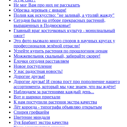
Не мог Вам про них не рассказать
Обрезка деревьев с января!
Полив как искусство: "не заливай, а утоляй жажду"
Сегодня были на отборе прекрасных растений,
выращенных в Подмосковье!
Главный враг косточковых культур - монилиальный
ожог!
Это фото вызвало много споров в научных кругах у
профессионалов зелёной отрасли!
Успейте купить растения по прошлогним ценам
Можжевельник скальный, забирайте скорее!
Ёлочки сегодня расставляем
Новое поступление
У нас радостная новость!
Дорогие друзья!
Дорогие друзья! И снова пост про пополнение нашего
ассортимента, который мы уже знаем, что вы ждёте!
Наблюдаем за растениями каждый день...
Вот и шарики приехали
К нам поступили растения экстра качества
Лёт короеда - типографа объявляю открытым
Спирея грефшейм
Цветение миндаля
Туя Брабант экстра качества