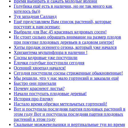
Время выбирать и сажать молодые яблони
Голубика ещё есть в наличии, но не так много как
хотелось бы))
Туя западная Салланд
Ещё представляем Вам список растений, которые
поступят к нам осенью:
Выбрали для Вас 45 красивых кедровых сосен!
Не стоит сильно обращать внимание на размер плодов
при покупке плодовых деревьев в садовом центре!
Хиты продаж осеннего сезона, который уже начался
Хризантема мультифлора в наличии !
Сосны кедровые уже поступили
Ёлочки голубые поступили сегодня
Осенний хвоепад начался!
Сегодня поступили сосны стриженные обыкновенные!
Мы решили, что у нас мало гортензий и заказали ещё
Быстро они приехали
Почему краснеют листья?
Начали поступать плодовые деревья!
История про ёлочку
Настало время обрезки метельчатых гортензий!
Вот и поступила последняя партия плодовых растений в
этом году Вот и поступила последняя партия плодовых
растений в этом году
Скальные можжевельники и вертикальные туи во время