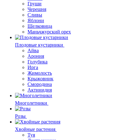
Груши
Черешня
Сливы
Яблони
Шелковица
Маньчжурский орех
Плодовые кустарники
Айва
Арония
Голубика
Ирга
Жимолость
Крыжовник
Смородина
Актинидия
Многолетники
Розы
Хвойные растения
Туя