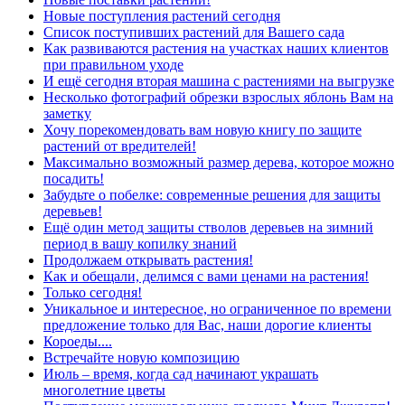
Новые поступления растений сегодня
Список поступивших растений для Вашего сада
Как развиваются растения на участках наших клиентов
при правильном уходе
И ещё сегодня вторая машина с растениями на выгрузке
Несколько фотографий обрезки взрослых яблонь Вам на
заметку
Хочу порекомендовать вам новую книгу по защите
растений от вредителей!
Максимально возможный размер дерева, которое можно
посадить!
Забудьте о побелке: современные решения для защиты
деревьев!
Ещё один метод защиты стволов деревьев на зимний
период в вашу копилку знаний
Продолжаем открывать растения!
Как и обещали, делимся с вами ценами на растения!
Только сегодня!
Уникальное и интересное, но ограниченное по времени
предложение только для Вас, наши дорогие клиенты
Короеды....
Встречайте новую композицию
Июль – время, когда сад начинают украшать
многолетние цветы