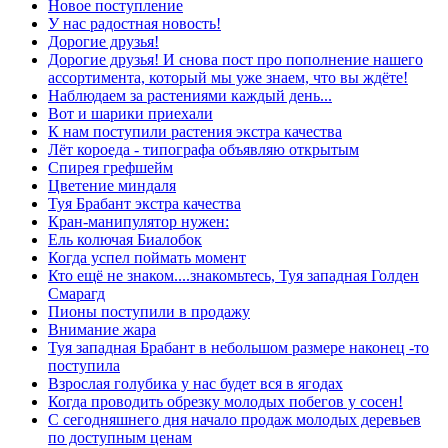
Новое поступление
У нас радостная новость!
Дорогие друзья!
Дорогие друзья! И снова пост про пополнение нашего
ассортимента, который мы уже знаем, что вы ждёте!
Наблюдаем за растениями каждый день...
Вот и шарики приехали
К нам поступили растения экстра качества
Лёт короеда - типографа объявляю открытым
Спирея грефшейм
Цветение миндаля
Туя Брабант экстра качества
Кран-манипулятор нужен:
Ель колючая Биалобок
Когда успел поймать момент
Кто ещё не знаком....знакомьтесь, Туя западная Голден
Смарагд
Пионы поступили в продажу
Внимание жара
Туя западная Брабант в небольшом размере наконец -то
поступила
Взрослая голубика у нас будет вся в ягодах
Когда проводить обрезку молодых побегов у сосен!
С сегодняшнего дня начало продаж молодых деревьев
по доступным ценам