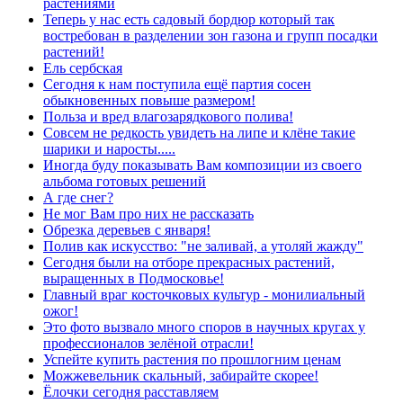
растениями
Теперь у нас есть садовый бордюр который так
востребован в разделении зон газона и групп посадки
растений!
Ель сербская
Сегодня к нам поступила ещё партия сосен
обыкновенных повыше размером!
Польза и вред влагозарядкового полива!
Совсем не редкость увидеть на липе и клёне такие
шарики и наросты.....
Иногда буду показывать Вам композиции из своего
альбома готовых решений
А где снег?
Не мог Вам про них не рассказать
Обрезка деревьев с января!
Полив как искусство: "не заливай, а утоляй жажду"
Сегодня были на отборе прекрасных растений,
выращенных в Подмосковье!
Главный враг косточковых культур - монилиальный
ожог!
Это фото вызвало много споров в научных кругах у
профессионалов зелёной отрасли!
Успейте купить растения по прошлогним ценам
Можжевельник скальный, забирайте скорее!
Ёлочки сегодня расставляем