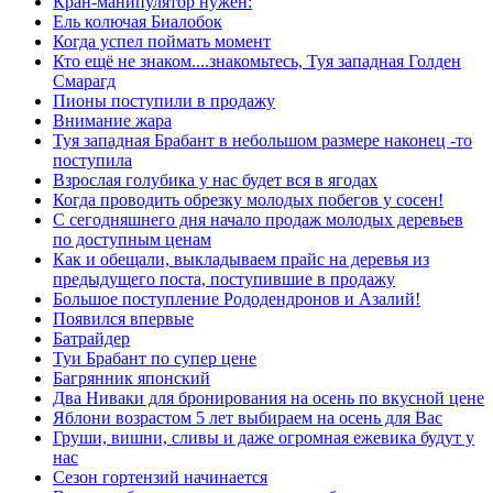
Кран-манипулятор нужен:
Ель колючая Биалобок
Когда успел поймать момент
Кто ещё не знаком....знакомьтесь, Туя западная Голден
Смарагд
Пионы поступили в продажу
Внимание жара
Туя западная Брабант в небольшом размере наконец -то
поступила
Взрослая голубика у нас будет вся в ягодах
Когда проводить обрезку молодых побегов у сосен!
С сегодняшнего дня начало продаж молодых деревьев
по доступным ценам
Как и обещали, выкладываем прайс на деревья из
предыдущего поста, поступившие в продажу
Большое поступление Рододендронов и Азалий!
Появился впервые
Батрайдер
Туи Брабант по супер цене
Багрянник японский
Два Ниваки для бронирования на осень по вкусной цене
Яблони возрастом 5 лет выбираем на осень для Вас
Груши, вишни, сливы и даже огромная ежевика будут у
нас
Сезон гортензий начинается