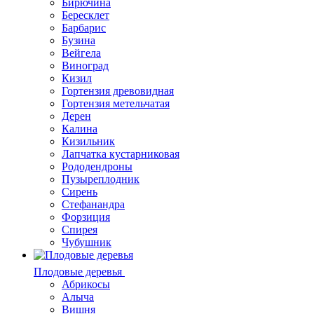
Бирючина
Бересклет
Барбарис
Бузина
Вейгела
Виноград
Кизил
Гортензия древовидная
Гортензия метельчатая
Дерен
Калина
Кизильник
Лапчатка кустарниковая
Рододендроны
Пузыреплодник
Сирень
Стефанандра
Форзиция
Спирея
Чубушник
Плодовые деревья
Абрикосы
Алыча
Вишня