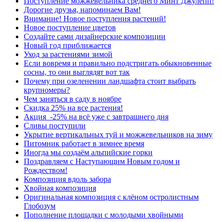
Поступление можжевельника среднего Минт Джулепп!
Дорогие друзья, напоминаем Вам!
Внимание! Новое поступления растений!
Новое поступление цветов
Создайте сами дизайнерские композиции
Новый год приближается
Уход за растениями зимой
Если вовремя и правильно подстригать обыкновенные
сосны, то они выглядят вот так
Почему при озеленении ландшафта стоит выбрать
крупномеры?
Чем заняться в саду в ноябре
Скидка 25% на все растения!
Акция -25% на всё уже с завтрашнего дня
Сливы поступили
Укрытие вертикальных туй и можжевельников на зиму
Питомник работает в зимнее время
Иногда мы создаём альпийские горки
Поздравляем с Наступающим Новым годом и
Рождеством!
Композиция вдоль забора
Хвойная композиция
Оригинальная композиция с клёном остролистным
Глобозум
Пополнение площадки с молодыми хвойными