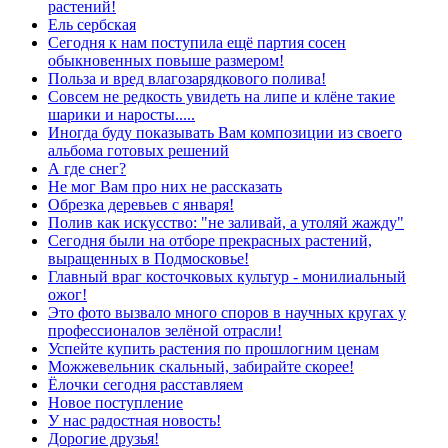
растений!
Ель сербская
Сегодня к нам поступила ещё партия сосен
обыкновенных повыше размером!
Польза и вред влагозарядкового полива!
Совсем не редкость увидеть на липе и клёне такие
шарики и наросты.....
Иногда буду показывать Вам композиции из своего
альбома готовых решений
А где снег?
Не мог Вам про них не рассказать
Обрезка деревьев с января!
Полив как искусство: "не заливай, а утоляй жажду"
Сегодня были на отборе прекрасных растений,
выращенных в Подмосковье!
Главный враг косточковых культур - монилиальный
ожог!
Это фото вызвало много споров в научных кругах у
профессионалов зелёной отрасли!
Успейте купить растения по прошлогним ценам
Можжевельник скальный, забирайте скорее!
Ёлочки сегодня расставляем
Новое поступление
У нас радостная новость!
Дорогие друзья!