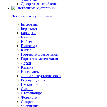
Декоративные яблони
Лиственные кустарники
Бирючина
Бересклет
Барбарис
Бузина
Вейгела
Виноград
Кизил
Гортензия древовидная
Гортензия метельчатая
Дерен
Калина
Кизильник
Лапчатка кустарниковая
Рододендроны
Пузыреплодник
Сирень
Стефанандра
Форзиция
Спирея
Чубушник