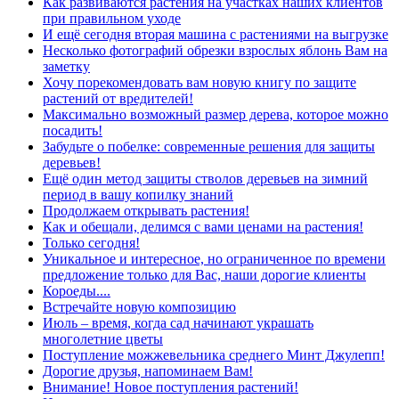
Как развиваются растения на участках наших клиентов
при правильном уходе
И ещё сегодня вторая машина с растениями на выгрузке
Несколько фотографий обрезки взрослых яблонь Вам на
заметку
Хочу порекомендовать вам новую книгу по защите
растений от вредителей!
Максимально возможный размер дерева, которое можно
посадить!
Забудьте о побелке: современные решения для защиты
деревьев!
Ещё один метод защиты стволов деревьев на зимний
период в вашу копилку знаний
Продолжаем открывать растения!
Как и обещали, делимся с вами ценами на растения!
Только сегодня!
Уникальное и интересное, но ограниченное по времени
предложение только для Вас, наши дорогие клиенты
Короеды....
Встречайте новую композицию
Июль – время, когда сад начинают украшать
многолетние цветы
Поступление можжевельника среднего Минт Джулепп!
Дорогие друзья, напоминаем Вам!
Внимание! Новое поступления растений!