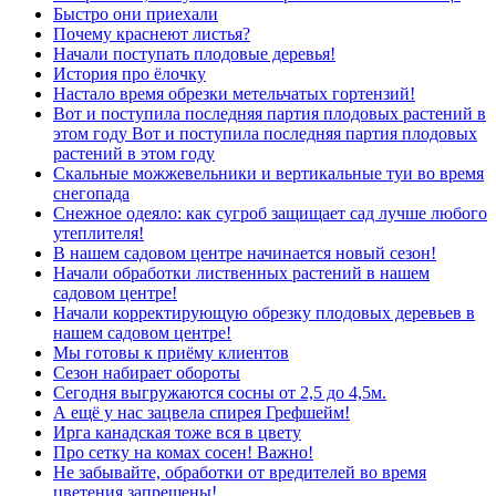
Быстро они приехали
Почему краснеют листья?
Начали поступать плодовые деревья!
История про ёлочку
Настало время обрезки метельчатых гортензий!
Вот и поступила последняя партия плодовых растений в
этом году Вот и поступила последняя партия плодовых
растений в этом году
Скальные можжевельники и вертикальные туи во время
снегопада
Снежное одеяло: как сугроб защищает сад лучше любого
утеплителя!
В нашем садовом центре начинается новый сезон!
Начали обработки лиственных растений в нашем
садовом центре!
Начали корректирующую обрезку плодовых деревьев в
нашем садовом центре!
Мы готовы к приёму клиентов
Сезон набирает обороты
Сегодня выгружаются сосны от 2,5 до 4,5м.
А ещё у нас зацвела спирея Грефшейм!
Ирга канадская тоже вся в цвету
Про сетку на комах сосен! Важно!
Не забывайте, обработки от вредителей во время
цветения запрещены!