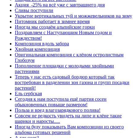
Акция -25% на всё уже с завтрашнего дня
Сливы поступили
Укрытие вертикальных туй и можжевельников на зиму
Питомник работает в зимнее время
Иногда мы создаём альпийские горки
Поздравляем с Наступающим Новым годом и
Рождеством!
Композиция вдоль забора
Хвойная композиция
Оригинальная композиция с клёном остролистным
Глобозум
Пополнение площадки с молодыми хвойными
растениями
Теперь у нас есть садовый бордюр который так
востребован в разделении зон газона и групп посадки
растений!
Ель сербская
Сегодня к нам поступила ещё партия сосен
обыкновенных повыше размером!
Польза и вред влагозарядкового полива!
Совсем не редкость увидеть на липе и клёне такие
шарики и наросты.....
Иногда буду показывать Вам композиции из своего
альбома готовых решений
А где снег?