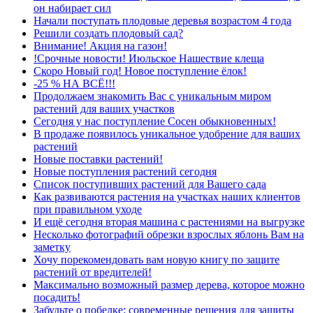
он набирает сил
Начали поступать плодовые деревья возрастом 4 года
Решили создать плодовый сад?
Внимание! Акция на газон!
!Срочные новости! Июльское Нашествие клеща
Скоро Новый год! Новое поступление ёлок!
-25 % НА ВСЁ!!!
Продолжаем знакомить Вас с уникальным миром
растений для ваших участков
Сегодня у нас поступление Сосен обыкновенных!
В продаже появилось уникальное удобрение для ваших
растений
Новые поставки растений!
Новые поступления растений сегодня
Список поступивших растений для Вашего сада
Как развиваются растения на участках наших клиентов
при правильном уходе
И ещё сегодня вторая машина с растениями на выгрузке
Несколько фотографий обрезки взрослых яблонь Вам на
заметку
Хочу порекомендовать вам новую книгу по защите
растений от вредителей!
Максимально возможный размер дерева, которое можно
посадить!
Забудьте о побелке: современные решения для защиты