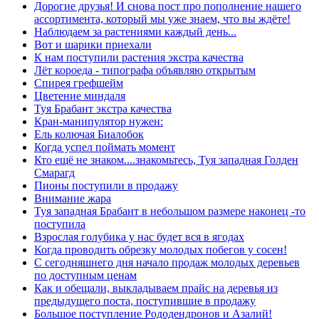
Дорогие друзья! И снова пост про пополнение нашего
ассортимента, который мы уже знаем, что вы ждёте!
Наблюдаем за растениями каждый день...
Вот и шарики приехали
К нам поступили растения экстра качества
Лёт короеда - типографа объявляю открытым
Спирея грефшейм
Цветение миндаля
Туя Брабант экстра качества
Кран-манипулятор нужен:
Ель колючая Биалобок
Когда успел поймать момент
Кто ещё не знаком....знакомьтесь, Туя западная Голден
Смарагд
Пионы поступили в продажу
Внимание жара
Туя западная Брабант в небольшом размере наконец -то
поступила
Взрослая голубика у нас будет вся в ягодах
Когда проводить обрезку молодых побегов у сосен!
С сегодняшнего дня начало продаж молодых деревьев
по доступным ценам
Как и обещали, выкладываем прайс на деревья из
предыдущего поста, поступившие в продажу
Большое поступление Рододендронов и Азалий!