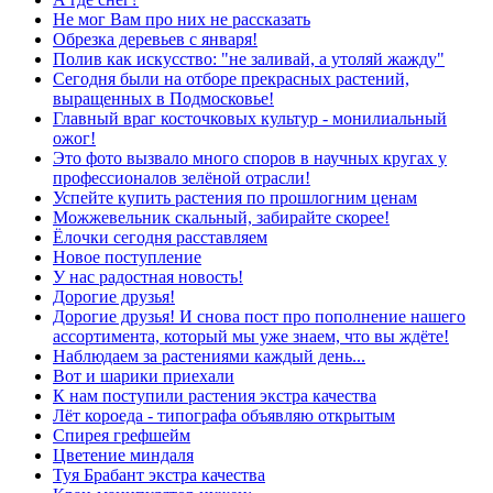
Не мог Вам про них не рассказать
Обрезка деревьев с января!
Полив как искусство: "не заливай, а утоляй жажду"
Сегодня были на отборе прекрасных растений,
выращенных в Подмосковье!
Главный враг косточковых культур - монилиальный
ожог!
Это фото вызвало много споров в научных кругах у
профессионалов зелёной отрасли!
Успейте купить растения по прошлогним ценам
Можжевельник скальный, забирайте скорее!
Ёлочки сегодня расставляем
Новое поступление
У нас радостная новость!
Дорогие друзья!
Дорогие друзья! И снова пост про пополнение нашего
ассортимента, который мы уже знаем, что вы ждёте!
Наблюдаем за растениями каждый день...
Вот и шарики приехали
К нам поступили растения экстра качества
Лёт короеда - типографа объявляю открытым
Спирея грефшейм
Цветение миндаля
Туя Брабант экстра качества