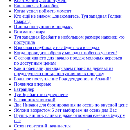
Кран-манипулятор нужен:
Ель колючая Биалобок
Когда успел поймать момент
Кто ещё не знаком....знакомьтесь, Туя западная Голден
Смарагд
Пионы поступили в продажу
Внимание жара
Туя западная Брабант в небольшом размере наконец -то
поступила
Взрослая голубика у нас будет вся в ягодах
Когда проводить обрезку молодых побегов у сосен!
С сегодняшнего дня начало продаж молодых деревьев
по доступным ценам
Как и обещали, выкладываем прайс на деревья из
предыдущего поста, поступившие в продажу
Большое поступление Рододендронов и Азалий!
Появился впервые
Батрайдер
Туи Брабант по супер цене
Багрянник японский
Два Ниваки для бронирования на осень по вкусной цене
Яблони возрастом 5 лет выбираем на осень для Вас
Груши, вишни, сливы и даже огромная ежевика будут у
нас
Сезон гортензий начинается