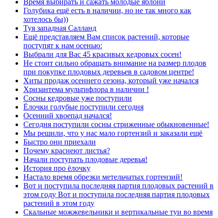
Время выбирать и сажать молодые яблони
Голубика ещё есть в наличии, но не так много как
хотелось бы))
Туя западная Салланд
Ещё представляем Вам список растений, которые
поступят к нам осенью:
Выбрали для Вас 45 красивых кедровых сосен!
Не стоит сильно обращать внимание на размер плодов
при покупке плодовых деревьев в садовом центре!
Хиты продаж осеннего сезона, который уже начался
Хризантема мультифлора в наличии !
Сосны кедровые уже поступили
Ёлочки голубые поступили сегодня
Осенний хвоепад начался!
Сегодня поступили сосны стриженные обыкновенные!
Мы решили, что у нас мало гортензий и заказали ещё
Быстро они приехали
Почему краснеют листья?
Начали поступать плодовые деревья!
История про ёлочку
Настало время обрезки метельчатых гортензий!
Вот и поступила последняя партия плодовых растений в
этом году Вот и поступила последняя партия плодовых
растений в этом году
Скальные можжевельники и вертикальные туи во время