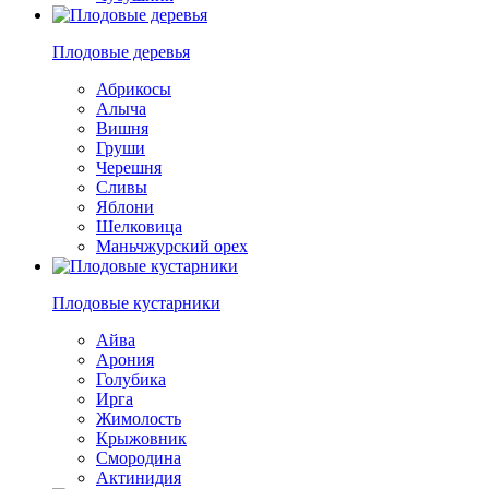
Плодовые деревья
Абрикосы
Алыча
Вишня
Груши
Черешня
Сливы
Яблони
Шелковица
Маньчжурский орех
Плодовые кустарники
Айва
Арония
Голубика
Ирга
Жимолость
Крыжовник
Смородина
Актинидия