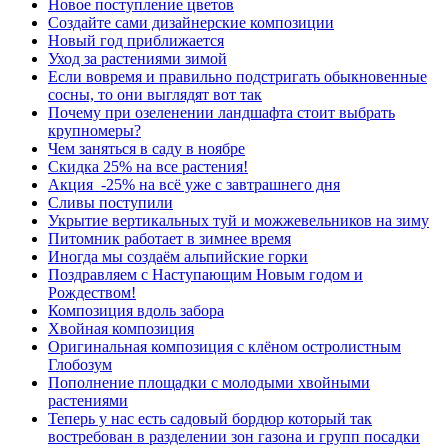
Новое поступление цветов
Создайте сами дизайнерские композиции
Новый год приближается
Уход за растениями зимой
Если вовремя и правильно подстригать обыкновенные
сосны, то они выглядят вот так
Почему при озеленении ландшафта стоит выбрать
крупномеры?
Чем заняться в саду в ноябре
Скидка 25% на все растения!
Акция -25% на всё уже с завтрашнего дня
Сливы поступили
Укрытие вертикальных туй и можжевельников на зиму
Питомник работает в зимнее время
Иногда мы создаём альпийские горки
Поздравляем с Наступающим Новым годом и
Рождеством!
Композиция вдоль забора
Хвойная композиция
Оригинальная композиция с клёном остролистным
Глобозум
Пополнение площадки с молодыми хвойными
растениями
Теперь у нас есть садовый бордюр который так
востребован в разделении зон газона и групп посадки