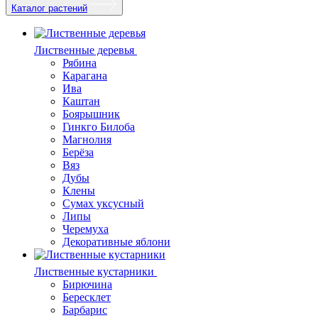
Каталог растений
Лиственные деревья
Рябина
Карагана
Ива
Каштан
Боярышник
Гинкго Билоба
Магнолия
Берёза
Вяз
Дубы
Клены
Сумах уксусный
Липы
Черемуха
Декоративные яблони
Лиственные кустарники
Бирючина
Бересклет
Барбарис