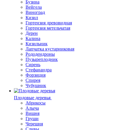
Бузина
Вейгела
Виноград
Кизил
Гортензия древовидная
Гортензия метельчатая
Дерен
Калина
Кизильник
Лапчатка кустарниковая
Рододендроны
Пузыреплодник
Сирень
Стефанандра
Форзиция
Спирея
Чубушник
Плодовые деревья
Абрикосы
Алыча
Вишня
Груши
Черешня
Сливы