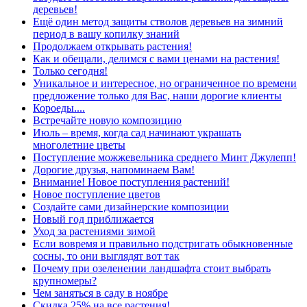
деревьев!
Ещё один метод защиты стволов деревьев на зимний
период в вашу копилку знаний
Продолжаем открывать растения!
Как и обещали, делимся с вами ценами на растения!
Только сегодня!
Уникальное и интересное, но ограниченное по времени
предложение только для Вас, наши дорогие клиенты
Короеды....
Встречайте новую композицию
Июль – время, когда сад начинают украшать
многолетние цветы
Поступление можжевельника среднего Минт Джулепп!
Дорогие друзья, напоминаем Вам!
Внимание! Новое поступления растений!
Новое поступление цветов
Создайте сами дизайнерские композиции
Новый год приближается
Уход за растениями зимой
Если вовремя и правильно подстригать обыкновенные
сосны, то они выглядят вот так
Почему при озеленении ландшафта стоит выбрать
крупномеры?
Чем заняться в саду в ноябре
Скидка 25% на все растения!