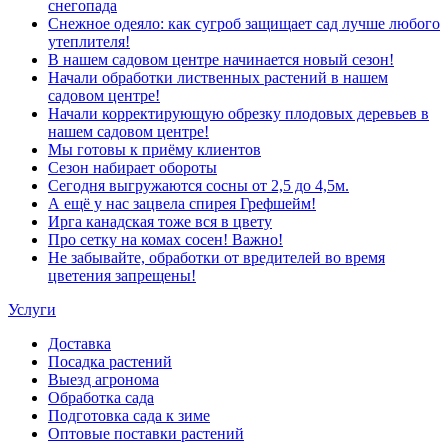
снегопада
Снежное одеяло: как сугроб защищает сад лучше любого
утеплителя!
В нашем садовом центре начинается новый сезон!
Начали обработки лиственных растений в нашем
садовом центре!
Начали корректирующую обрезку плодовых деревьев в
нашем садовом центре!
Мы готовы к приёму клиентов
Сезон набирает обороты
Сегодня выгружаются сосны от 2,5 до 4,5м.
А ещё у нас зацвела спирея Грефшейм!
Ирга канадская тоже вся в цвету
Про сетку на комах сосен! Важно!
Не забывайте, обработки от вредителей во время
цветения запрещены!
Услуги
Доставка
Посадка растений
Выезд агронома
Обработка сада
Подготовка сада к зиме
Оптовые поставки растений