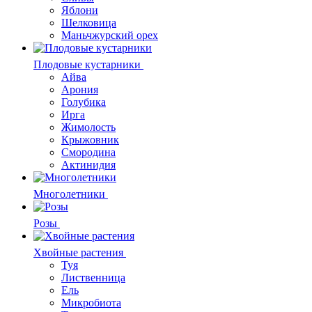
Яблони
Шелковица
Маньчжурский орех
Плодовые кустарники
Айва
Арония
Голубика
Ирга
Жимолость
Крыжовник
Смородина
Актинидия
Многолетники
Розы
Хвойные растения
Туя
Лиственница
Ель
Микробиота