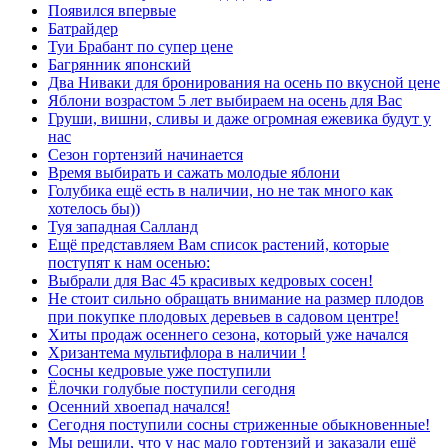
Появился впервые
Батрайдер
Туи Брабант по супер цене
Багрянник японский
Два Ниваки для бронирования на осень по вкусной цене
Яблони возрастом 5 лет выбираем на осень для Вас
Груши, вишни, сливы и даже огромная ежевика будут у
нас
Сезон гортензий начинается
Время выбирать и сажать молодые яблони
Голубика ещё есть в наличии, но не так много как
хотелось бы))
Туя западная Салланд
Ещё представляем Вам список растений, которые
поступят к нам осенью:
Выбрали для Вас 45 красивых кедровых сосен!
Не стоит сильно обращать внимание на размер плодов
при покупке плодовых деревьев в садовом центре!
Хиты продаж осеннего сезона, который уже начался
Хризантема мультифлора в наличии !
Сосны кедровые уже поступили
Ёлочки голубые поступили сегодня
Осенний хвоепад начался!
Сегодня поступили сосны стриженные обыкновенные!
Мы решили, что у нас мало гортензий и заказали ещё