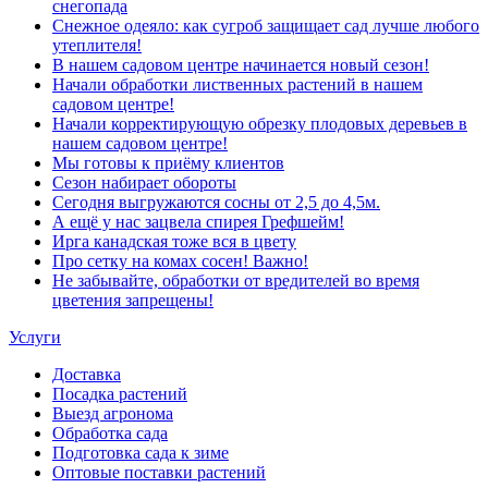
снегопада
Снежное одеяло: как сугроб защищает сад лучше любого
утеплителя!
В нашем садовом центре начинается новый сезон!
Начали обработки лиственных растений в нашем
садовом центре!
Начали корректирующую обрезку плодовых деревьев в
нашем садовом центре!
Мы готовы к приёму клиентов
Сезон набирает обороты
Сегодня выгружаются сосны от 2,5 до 4,5м.
А ещё у нас зацвела спирея Грефшейм!
Ирга канадская тоже вся в цвету
Про сетку на комах сосен! Важно!
Не забывайте, обработки от вредителей во время
цветения запрещены!
Услуги
Доставка
Посадка растений
Выезд агронома
Обработка сада
Подготовка сада к зиме
Оптовые поставки растений