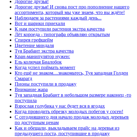
Дорогие друзья!
Дорогие друзья! И снова пост про пополнение нашего
ассортимента, который мы уже знаем, что вы ждёте!
Наблюдаем за растениями каждый день...
Вот и шарики приехали
К нам поступили растения экстра качества
Лёт короеда - типографа объявляю открытым
Спирея грефшейм
Цветение миндаля
Туя Брабант экстра качества
Кран-манипулятор нужен:
Ель колючая Биалобок
Когда успел поймать момент
Кто ещё не знаком....знакомьтесь, Туя западная Голден
Смарагд
Пионы поступили в продажу
Внимание жара
Туя западная Брабант в небольшом размере наконец -то
поступила
Взрослая голубика у нас будет вся в ягодах
Когда проводить обрезку молодых побегов у сосен!
С сегодняшнего дня начало продаж молодых деревьев
по доступным ценам
Как и обещали, выкладываем прайс на деревья из
предыдущего поста, поступившие в продажу