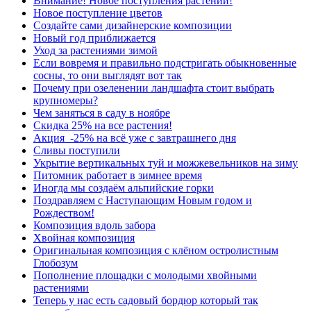
Внимание! Новое поступления растений!
Новое поступление цветов
Создайте сами дизайнерские композиции
Новый год приближается
Уход за растениями зимой
Если вовремя и правильно подстригать обыкновенные
сосны, то они выглядят вот так
Почему при озеленении ландшафта стоит выбрать
крупномеры?
Чем заняться в саду в ноябре
Скидка 25% на все растения!
Акция -25% на всё уже с завтрашнего дня
Сливы поступили
Укрытие вертикальных туй и можжевельников на зиму
Питомник работает в зимнее время
Иногда мы создаём альпийские горки
Поздравляем с Наступающим Новым годом и
Рождеством!
Композиция вдоль забора
Хвойная композиция
Оригинальная композиция с клёном остролистным
Глобозум
Пополнение площадки с молодыми хвойными
растениями
Теперь у нас есть садовый бордюр который так