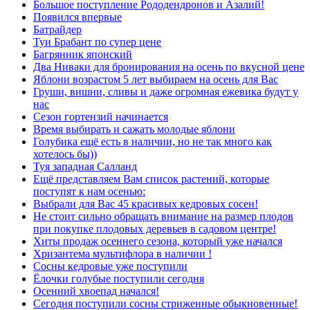
Большое поступление Рододендронов и Азалий!
Появился впервые
Батрайдер
Туи Брабант по супер цене
Багрянник японский
Два Ниваки для бронирования на осень по вкусной цене
Яблони возрастом 5 лет выбираем на осень для Вас
Груши, вишни, сливы и даже огромная ежевика будут у
нас
Сезон гортензий начинается
Время выбирать и сажать молодые яблони
Голубика ещё есть в наличии, но не так много как
хотелось бы))
Туя западная Салланд
Ещё представляем Вам список растений, которые
поступят к нам осенью:
Выбрали для Вас 45 красивых кедровых сосен!
Не стоит сильно обращать внимание на размер плодов
при покупке плодовых деревьев в садовом центре!
Хиты продаж осеннего сезона, который уже начался
Хризантема мультифлора в наличии !
Сосны кедровые уже поступили
Ёлочки голубые поступили сегодня
Осенний хвоепад начался!
Сегодня поступили сосны стриженные обыкновенные!