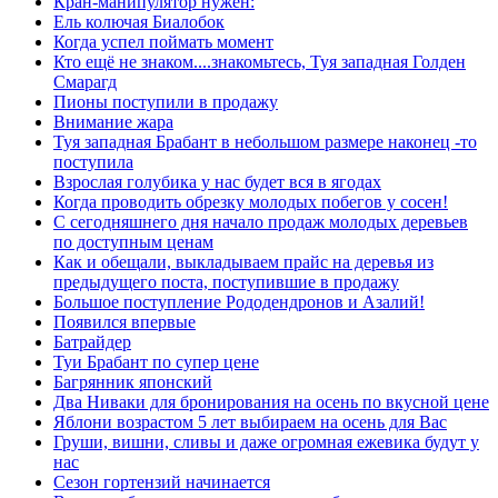
Кран-манипулятор нужен:
Ель колючая Биалобок
Когда успел поймать момент
Кто ещё не знаком....знакомьтесь, Туя западная Голден
Смарагд
Пионы поступили в продажу
Внимание жара
Туя западная Брабант в небольшом размере наконец -то
поступила
Взрослая голубика у нас будет вся в ягодах
Когда проводить обрезку молодых побегов у сосен!
С сегодняшнего дня начало продаж молодых деревьев
по доступным ценам
Как и обещали, выкладываем прайс на деревья из
предыдущего поста, поступившие в продажу
Большое поступление Рододендронов и Азалий!
Появился впервые
Батрайдер
Туи Брабант по супер цене
Багрянник японский
Два Ниваки для бронирования на осень по вкусной цене
Яблони возрастом 5 лет выбираем на осень для Вас
Груши, вишни, сливы и даже огромная ежевика будут у
нас
Сезон гортензий начинается