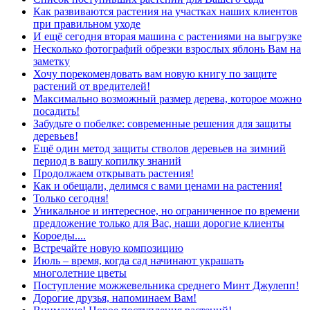
Как развиваются растения на участках наших клиентов
при правильном уходе
И ещё сегодня вторая машина с растениями на выгрузке
Несколько фотографий обрезки взрослых яблонь Вам на
заметку
Хочу порекомендовать вам новую книгу по защите
растений от вредителей!
Максимально возможный размер дерева, которое можно
посадить!
Забудьте о побелке: современные решения для защиты
деревьев!
Ещё один метод защиты стволов деревьев на зимний
период в вашу копилку знаний
Продолжаем открывать растения!
Как и обещали, делимся с вами ценами на растения!
Только сегодня!
Уникальное и интересное, но ограниченное по времени
предложение только для Вас, наши дорогие клиенты
Короеды....
Встречайте новую композицию
Июль – время, когда сад начинают украшать
многолетние цветы
Поступление можжевельника среднего Минт Джулепп!
Дорогие друзья, напоминаем Вам!