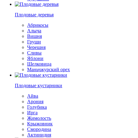
Плодовые деревья
Абрикосы
Алыча
Вишня
Груши
Черешня
Сливы
Яблони
Шелковица
Маньчжурский орех
Плодовые кустарники
Айва
Арония
Голубика
Ирга
Жимолость
Крыжовник
Смородина
Актинидия