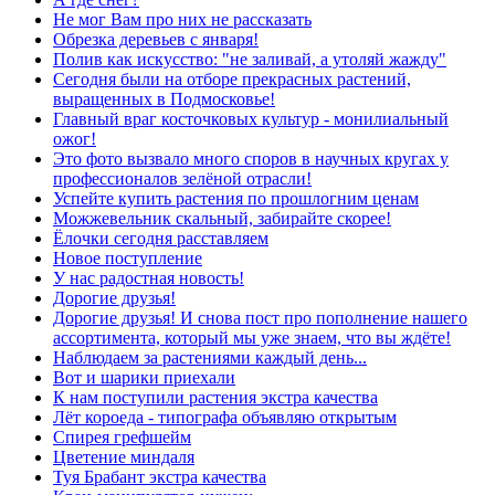
Не мог Вам про них не рассказать
Обрезка деревьев с января!
Полив как искусство: "не заливай, а утоляй жажду"
Сегодня были на отборе прекрасных растений,
выращенных в Подмосковье!
Главный враг косточковых культур - монилиальный
ожог!
Это фото вызвало много споров в научных кругах у
профессионалов зелёной отрасли!
Успейте купить растения по прошлогним ценам
Можжевельник скальный, забирайте скорее!
Ёлочки сегодня расставляем
Новое поступление
У нас радостная новость!
Дорогие друзья!
Дорогие друзья! И снова пост про пополнение нашего
ассортимента, который мы уже знаем, что вы ждёте!
Наблюдаем за растениями каждый день...
Вот и шарики приехали
К нам поступили растения экстра качества
Лёт короеда - типографа объявляю открытым
Спирея грефшейм
Цветение миндаля
Туя Брабант экстра качества