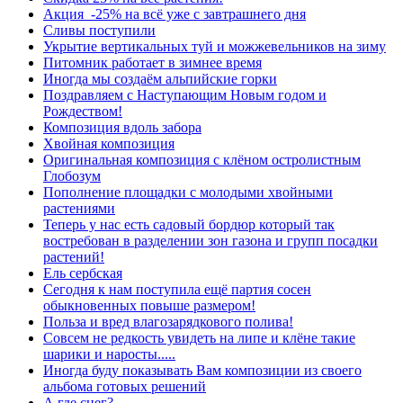
Акция -25% на всё уже с завтрашнего дня
Сливы поступили
Укрытие вертикальных туй и можжевельников на зиму
Питомник работает в зимнее время
Иногда мы создаём альпийские горки
Поздравляем с Наступающим Новым годом и
Рождеством!
Композиция вдоль забора
Хвойная композиция
Оригинальная композиция с клёном остролистным
Глобозум
Пополнение площадки с молодыми хвойными
растениями
Теперь у нас есть садовый бордюр который так
востребован в разделении зон газона и групп посадки
растений!
Ель сербская
Сегодня к нам поступила ещё партия сосен
обыкновенных повыше размером!
Польза и вред влагозарядкового полива!
Совсем не редкость увидеть на липе и клёне такие
шарики и наросты.....
Иногда буду показывать Вам композиции из своего
альбома готовых решений
А где снег?