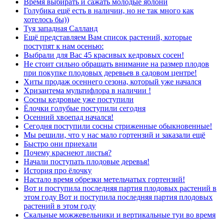
Время выбирать и сажать молодые яблони
Голубика ещё есть в наличии, но не так много как
хотелось бы))
Туя западная Салланд
Ещё представляем Вам список растений, которые
поступят к нам осенью:
Выбрали для Вас 45 красивых кедровых сосен!
Не стоит сильно обращать внимание на размер плодов
при покупке плодовых деревьев в садовом центре!
Хиты продаж осеннего сезона, который уже начался
Хризантема мультифлора в наличии !
Сосны кедровые уже поступили
Ёлочки голубые поступили сегодня
Осенний хвоепад начался!
Сегодня поступили сосны стриженные обыкновенные!
Мы решили, что у нас мало гортензий и заказали ещё
Быстро они приехали
Почему краснеют листья?
Начали поступать плодовые деревья!
История про ёлочку
Настало время обрезки метельчатых гортензий!
Вот и поступила последняя партия плодовых растений в
этом году Вот и поступила последняя партия плодовых
растений в этом году
Скальные можжевельники и вертикальные туи во время