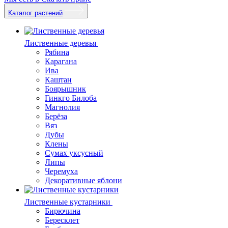
Каталог растений
Лиственные деревья
Рябина
Карагана
Ива
Каштан
Боярышник
Гинкго Билоба
Магнолия
Берёза
Вяз
Дубы
Клены
Сумах уксусный
Липы
Черемуха
Декоративные яблони
Лиственные кустарники
Бирючина
Бересклет