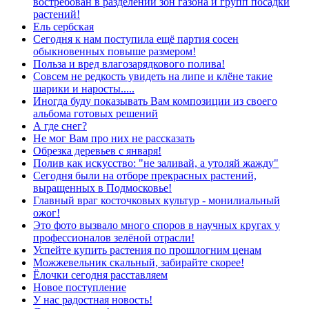
востребован в разделении зон газона и групп посадки
растений!
Ель сербская
Сегодня к нам поступила ещё партия сосен
обыкновенных повыше размером!
Польза и вред влагозарядкового полива!
Совсем не редкость увидеть на липе и клёне такие
шарики и наросты.....
Иногда буду показывать Вам композиции из своего
альбома готовых решений
А где снег?
Не мог Вам про них не рассказать
Обрезка деревьев с января!
Полив как искусство: "не заливай, а утоляй жажду"
Сегодня были на отборе прекрасных растений,
выращенных в Подмосковье!
Главный враг косточковых культур - монилиальный
ожог!
Это фото вызвало много споров в научных кругах у
профессионалов зелёной отрасли!
Успейте купить растения по прошлогним ценам
Можжевельник скальный, забирайте скорее!
Ёлочки сегодня расставляем
Новое поступление
У нас радостная новость!