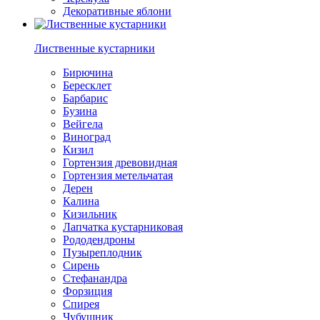
Декоративные яблони
Лиственные кустарники
Бирючина
Бересклет
Барбарис
Бузина
Вейгела
Виноград
Кизил
Гортензия древовидная
Гортензия метельчатая
Дерен
Калина
Кизильник
Лапчатка кустарниковая
Рододендроны
Пузыреплодник
Сирень
Стефанандра
Форзиция
Спирея
Чубушник