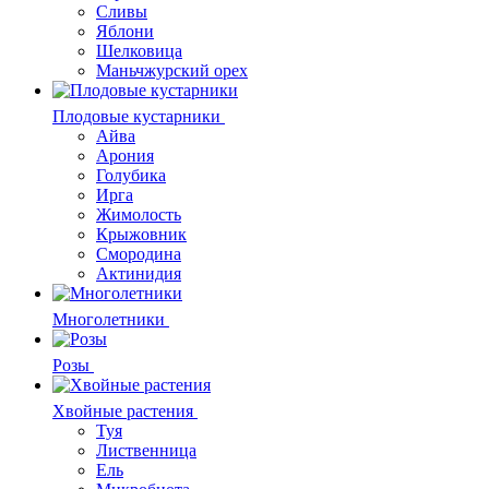
Сливы
Яблони
Шелковица
Маньчжурский орех
Плодовые кустарники
Айва
Арония
Голубика
Ирга
Жимолость
Крыжовник
Смородина
Актинидия
Многолетники
Розы
Хвойные растения
Туя
Лиственница
Ель