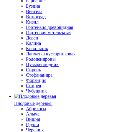
Барбарис
Бузина
Вейгела
Виноград
Кизил
Гортензия древовидная
Гортензия метельчатая
Дерен
Калина
Кизильник
Лапчатка кустарниковая
Рододендроны
Пузыреплодник
Сирень
Стефанандра
Форзиция
Спирея
Чубушник
Плодовые деревья
Абрикосы
Алыча
Вишня
Груши
Черешня