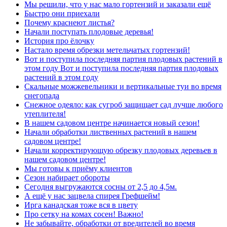
Мы решили, что у нас мало гортензий и заказали ещё
Быстро они приехали
Почему краснеют листья?
Начали поступать плодовые деревья!
История про ёлочку
Настало время обрезки метельчатых гортензий!
Вот и поступила последняя партия плодовых растений в
этом году Вот и поступила последняя партия плодовых
растений в этом году
Скальные можжевельники и вертикальные туи во время
снегопада
Снежное одеяло: как сугроб защищает сад лучше любого
утеплителя!
В нашем садовом центре начинается новый сезон!
Начали обработки лиственных растений в нашем
садовом центре!
Начали корректирующую обрезку плодовых деревьев в
нашем садовом центре!
Мы готовы к приёму клиентов
Сезон набирает обороты
Сегодня выгружаются сосны от 2,5 до 4,5м.
А ещё у нас зацвела спирея Грефшейм!
Ирга канадская тоже вся в цвету
Про сетку на комах сосен! Важно!
Не забывайте, обработки от вредителей во время