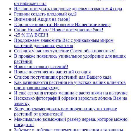
он набирает сил
Начали поступать плодовые деревья возрастом 4 года
Решили создать плодовый сад?
Внимание! Акция на газон!
!Срочные новости! Июльское Нашествие клеща
Скоро Новый год! Новое поступление ёлок!
-25 % НА ВСЁ!!!
Продолжаем знакомить Вас с уникальным миром
растений для ваших участков
Сегодня у нас поступление Сосен обыкновенных!
В продаже появилось уникальное удобрение для ваших
растений
Новые поставки растений!
Новые поступления растений сегодня
Список поступивших растений для Вашего сада
Как развиваются растения на участках наших клиентов
при правильном уходе
И ещё сегодня вторая машина с растениями на выгрузке
Несколько фотографий обрезки взрослых яблонь Вам на
заметку
Хочу порекомендовать вам новую книгу по защите
растений от вредителей!
Максимально возможный размер дерева, которое можно
посадить!
Забудьте о побелке: современные решения для защиты