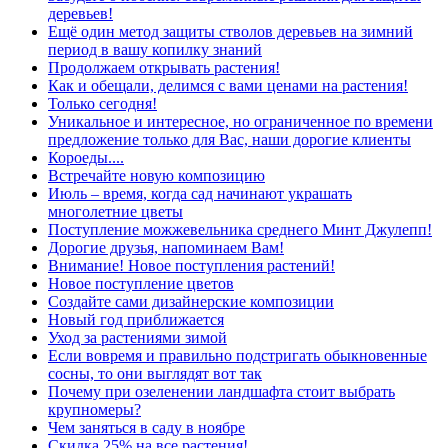
деревьев!
Ещё один метод защиты стволов деревьев на зимний
период в вашу копилку знаний
Продолжаем открывать растения!
Как и обещали, делимся с вами ценами на растения!
Только сегодня!
Уникальное и интересное, но ограниченное по времени
предложение только для Вас, наши дорогие клиенты
Короеды....
Встречайте новую композицию
Июль – время, когда сад начинают украшать
многолетние цветы
Поступление можжевельника среднего Минт Джулепп!
Дорогие друзья, напоминаем Вам!
Внимание! Новое поступления растений!
Новое поступление цветов
Создайте сами дизайнерские композиции
Новый год приближается
Уход за растениями зимой
Если вовремя и правильно подстригать обыкновенные
сосны, то они выглядят вот так
Почему при озеленении ландшафта стоит выбрать
крупномеры?
Чем заняться в саду в ноябре
Скидка 25% на все растения!