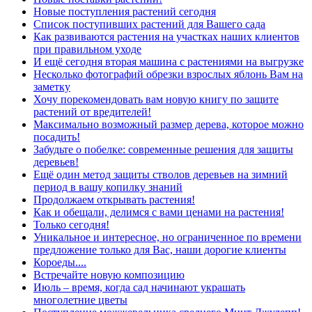
Новые поступления растений сегодня
Список поступивших растений для Вашего сада
Как развиваются растения на участках наших клиентов
при правильном уходе
И ещё сегодня вторая машина с растениями на выгрузке
Несколько фотографий обрезки взрослых яблонь Вам на
заметку
Хочу порекомендовать вам новую книгу по защите
растений от вредителей!
Максимально возможный размер дерева, которое можно
посадить!
Забудьте о побелке: современные решения для защиты
деревьев!
Ещё один метод защиты стволов деревьев на зимний
период в вашу копилку знаний
Продолжаем открывать растения!
Как и обещали, делимся с вами ценами на растения!
Только сегодня!
Уникальное и интересное, но ограниченное по времени
предложение только для Вас, наши дорогие клиенты
Короеды....
Встречайте новую композицию
Июль – время, когда сад начинают украшать
многолетние цветы