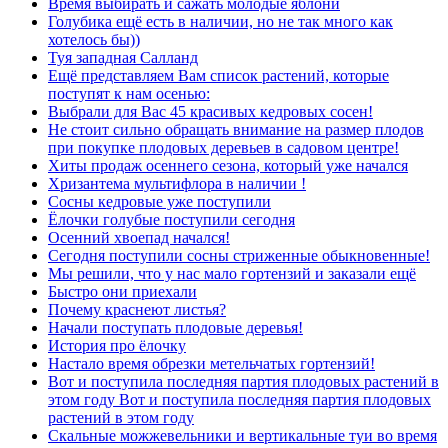
Время выбирать и сажать молодые яблони
Голубика ещё есть в наличии, но не так много как
хотелось бы))
Туя западная Салланд
Ещё представляем Вам список растений, которые
поступят к нам осенью:
Выбрали для Вас 45 красивых кедровых сосен!
Не стоит сильно обращать внимание на размер плодов
при покупке плодовых деревьев в садовом центре!
Хиты продаж осеннего сезона, который уже начался
Хризантема мультифлора в наличии !
Сосны кедровые уже поступили
Ёлочки голубые поступили сегодня
Осенний хвоепад начался!
Сегодня поступили сосны стриженные обыкновенные!
Мы решили, что у нас мало гортензий и заказали ещё
Быстро они приехали
Почему краснеют листья?
Начали поступать плодовые деревья!
История про ёлочку
Настало время обрезки метельчатых гортензий!
Вот и поступила последняя партия плодовых растений в
этом году Вот и поступила последняя партия плодовых
растений в этом году
Скальные можжевельники и вертикальные туи во время