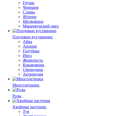
Груши
Черешня
Сливы
Яблони
Шелковица
Маньчжурский орех
Плодовые кустарники
Айва
Арония
Голубика
Ирга
Жимолость
Крыжовник
Смородина
Актинидия
Многолетники
Розы
Хвойные растения
Туя