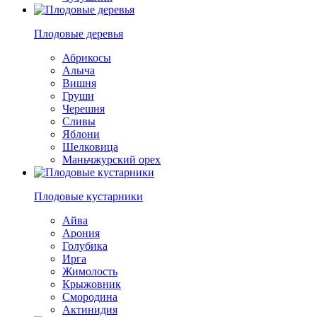
Плодовые деревья
Абрикосы
Алыча
Вишня
Груши
Черешня
Сливы
Яблони
Шелковица
Маньчжурский орех
Плодовые кустарники
Айва
Арония
Голубика
Ирга
Жимолость
Крыжовник
Смородина
Актинидия