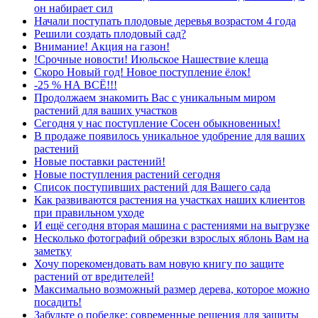
он набирает сил
Начали поступать плодовые деревья возрастом 4 года
Решили создать плодовый сад?
Внимание! Акция на газон!
!Срочные новости! Июльское Нашествие клеща
Скоро Новый год! Новое поступление ёлок!
-25 % НА ВСЁ!!!
Продолжаем знакомить Вас с уникальным миром
растений для ваших участков
Сегодня у нас поступление Сосен обыкновенных!
В продаже появилось уникальное удобрение для ваших
растений
Новые поставки растений!
Новые поступления растений сегодня
Список поступивших растений для Вашего сада
Как развиваются растения на участках наших клиентов
при правильном уходе
И ещё сегодня вторая машина с растениями на выгрузке
Несколько фотографий обрезки взрослых яблонь Вам на
заметку
Хочу порекомендовать вам новую книгу по защите
растений от вредителей!
Максимально возможный размер дерева, которое можно
посадить!
Забудьте о побелке: современные решения для защиты