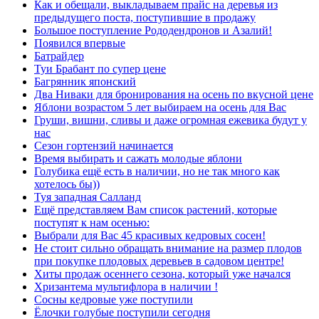
Как и обещали, выкладываем прайс на деревья из
предыдущего поста, поступившие в продажу
Большое поступление Рододендронов и Азалий!
Появился впервые
Батрайдер
Туи Брабант по супер цене
Багрянник японский
Два Ниваки для бронирования на осень по вкусной цене
Яблони возрастом 5 лет выбираем на осень для Вас
Груши, вишни, сливы и даже огромная ежевика будут у
нас
Сезон гортензий начинается
Время выбирать и сажать молодые яблони
Голубика ещё есть в наличии, но не так много как
хотелось бы))
Туя западная Салланд
Ещё представляем Вам список растений, которые
поступят к нам осенью:
Выбрали для Вас 45 красивых кедровых сосен!
Не стоит сильно обращать внимание на размер плодов
при покупке плодовых деревьев в садовом центре!
Хиты продаж осеннего сезона, который уже начался
Хризантема мультифлора в наличии !
Сосны кедровые уже поступили
Ёлочки голубые поступили сегодня