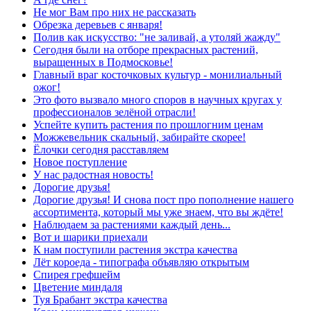
Не мог Вам про них не рассказать
Обрезка деревьев с января!
Полив как искусство: "не заливай, а утоляй жажду"
Сегодня были на отборе прекрасных растений,
выращенных в Подмосковье!
Главный враг косточковых культур - монилиальный
ожог!
Это фото вызвало много споров в научных кругах у
профессионалов зелёной отрасли!
Успейте купить растения по прошлогним ценам
Можжевельник скальный, забирайте скорее!
Ёлочки сегодня расставляем
Новое поступление
У нас радостная новость!
Дорогие друзья!
Дорогие друзья! И снова пост про пополнение нашего
ассортимента, который мы уже знаем, что вы ждёте!
Наблюдаем за растениями каждый день...
Вот и шарики приехали
К нам поступили растения экстра качества
Лёт короеда - типографа объявляю открытым
Спирея грефшейм
Цветение миндаля
Туя Брабант экстра качества