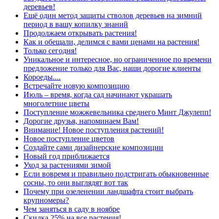
деревьев!
Ещё один метод защиты стволов деревьев на зимний
период в вашу копилку знаний
Продолжаем открывать растения!
Как и обещали, делимся с вами ценами на растения!
Только сегодня!
Уникальное и интересное, но ограниченное по времени
предложение только для Вас, наши дорогие клиенты
Короеды....
Встречайте новую композицию
Июль – время, когда сад начинают украшать
многолетние цветы
Поступление можжевельника среднего Минт Джулепп!
Дорогие друзья, напоминаем Вам!
Внимание! Новое поступления растений!
Новое поступление цветов
Создайте сами дизайнерские композиции
Новый год приближается
Уход за растениями зимой
Если вовремя и правильно подстригать обыкновенные
сосны, то они выглядят вот так
Почему при озеленении ландшафта стоит выбрать
крупномеры?
Чем заняться в саду в ноябре
Скидка 25% на все растения!