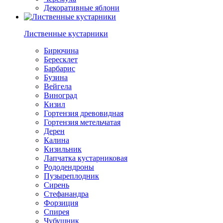
Декоративные яблони
Лиственные кустарники
Бирючина
Бересклет
Барбарис
Бузина
Вейгела
Виноград
Кизил
Гортензия древовидная
Гортензия метельчатая
Дерен
Калина
Кизильник
Лапчатка кустарниковая
Рододендроны
Пузыреплодник
Сирень
Стефанандра
Форзиция
Спирея
Чубушник