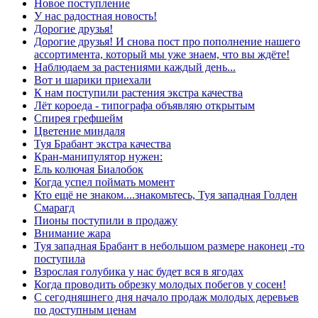
Новое поступление
У нас радостная новость!
Дорогие друзья!
Дорогие друзья! И снова пост про пополнение нашего
ассортимента, который мы уже знаем, что вы ждёте!
Наблюдаем за растениями каждый день...
Вот и шарики приехали
К нам поступили растения экстра качества
Лёт короеда - типографа объявляю открытым
Спирея грефшейм
Цветение миндаля
Туя Брабант экстра качества
Кран-манипулятор нужен:
Ель колючая Биалобок
Когда успел поймать момент
Кто ещё не знаком....знакомьтесь, Туя западная Голден
Смарагд
Пионы поступили в продажу
Внимание жара
Туя западная Брабант в небольшом размере наконец -то
поступила
Взрослая голубика у нас будет вся в ягодах
Когда проводить обрезку молодых побегов у сосен!
С сегодняшнего дня начало продаж молодых деревьев
по доступным ценам