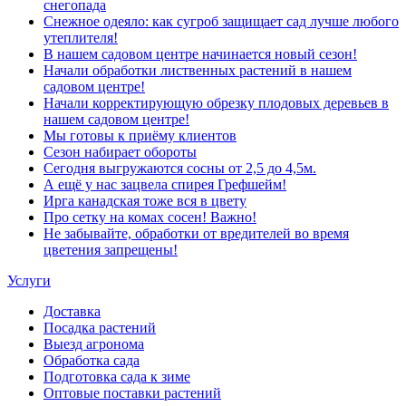
снегопада
Снежное одеяло: как сугроб защищает сад лучше любого
утеплителя!
В нашем садовом центре начинается новый сезон!
Начали обработки лиственных растений в нашем
садовом центре!
Начали корректирующую обрезку плодовых деревьев в
нашем садовом центре!
Мы готовы к приёму клиентов
Сезон набирает обороты
Сегодня выгружаются сосны от 2,5 до 4,5м.
А ещё у нас зацвела спирея Грефшейм!
Ирга канадская тоже вся в цвету
Про сетку на комах сосен! Важно!
Не забывайте, обработки от вредителей во время
цветения запрещены!
Услуги
Доставка
Посадка растений
Выезд агронома
Обработка сада
Подготовка сада к зиме
Оптовые поставки растений