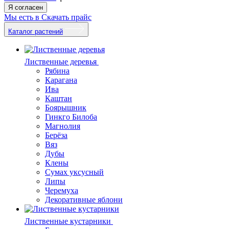
Я согласен
Мы есть в
Скачать прайс
Каталог растений
Лиственные деревья
Рябина
Карагана
Ива
Каштан
Боярышник
Гинкго Билоба
Магнолия
Берёза
Вяз
Дубы
Клены
Сумах уксусный
Липы
Черемуха
Декоративные яблони
Лиственные кустарники