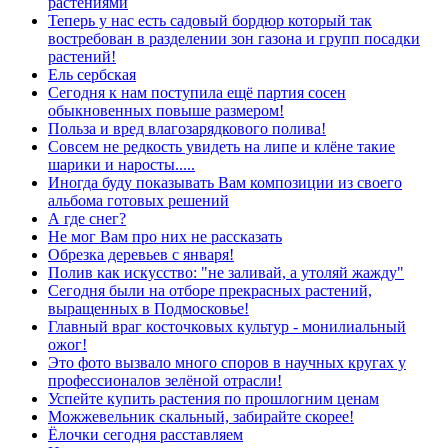
растениями
Теперь у нас есть садовый бордюр который так
востребован в разделении зон газона и групп посадки
растений!
Ель сербская
Сегодня к нам поступила ещё партия сосен
обыкновенных повыше размером!
Польза и вред влагозарядкового полива!
Совсем не редкость увидеть на липе и клёне такие
шарики и наросты.....
Иногда буду показывать Вам композиции из своего
альбома готовых решений
А где снег?
Не мог Вам про них не рассказать
Обрезка деревьев с января!
Полив как искусство: "не заливай, а утоляй жажду"
Сегодня были на отборе прекрасных растений,
выращенных в Подмосковье!
Главный враг косточковых культур - монилиальный
ожог!
Это фото вызвало много споров в научных кругах у
профессионалов зелёной отрасли!
Успейте купить растения по прошлогним ценам
Можжевельник скальный, забирайте скорее!
Ёлочки сегодня расставляем