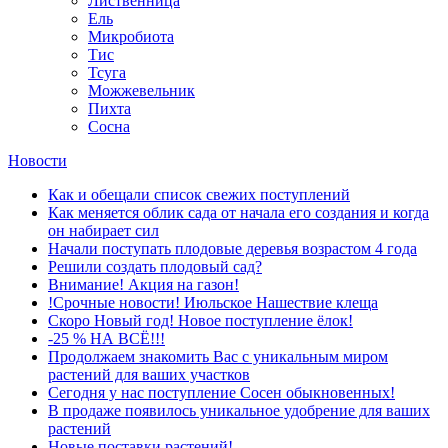
Лиственница
Ель
Микробиота
Тис
Тсуга
Можжевельник
Пихта
Сосна
Новости
Как и обещали список свежих поступлений
Как меняется облик сада от начала его создания и когда
он набирает сил
Начали поступать плодовые деревья возрастом 4 года
Решили создать плодовый сад?
Внимание! Акция на газон!
!Срочные новости! Июльское Нашествие клеща
Скоро Новый год! Новое поступление ёлок!
-25 % НА ВСЁ!!!
Продолжаем знакомить Вас с уникальным миром
растений для ваших участков
Сегодня у нас поступление Сосен обыкновенных!
В продаже появилось уникальное удобрение для ваших
растений
Новые поставки растений!