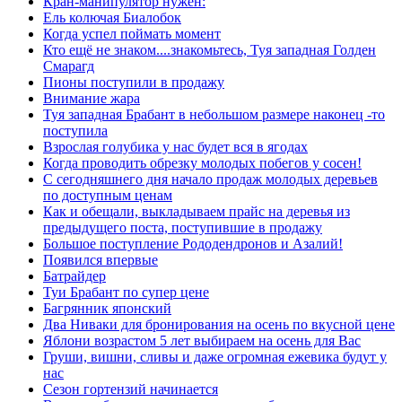
Кран-манипулятор нужен:
Ель колючая Биалобок
Когда успел поймать момент
Кто ещё не знаком....знакомьтесь, Туя западная Голден
Смарагд
Пионы поступили в продажу
Внимание жара
Туя западная Брабант в небольшом размере наконец -то
поступила
Взрослая голубика у нас будет вся в ягодах
Когда проводить обрезку молодых побегов у сосен!
С сегодняшнего дня начало продаж молодых деревьев
по доступным ценам
Как и обещали, выкладываем прайс на деревья из
предыдущего поста, поступившие в продажу
Большое поступление Рододендронов и Азалий!
Появился впервые
Батрайдер
Туи Брабант по супер цене
Багрянник японский
Два Ниваки для бронирования на осень по вкусной цене
Яблони возрастом 5 лет выбираем на осень для Вас
Груши, вишни, сливы и даже огромная ежевика будут у
нас
Сезон гортензий начинается