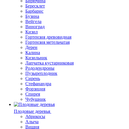
Бирючина
Бересклет
Барбарис
Бузина
Вейгела
Виноград
Кизил
Гортензия древовидная
Гортензия метельчатая
Дерен
Калина
Кизильник
Лапчатка кустарниковая
Рододендроны
Пузыреплодник
Сирень
Стефанандра
Форзиция
Спирея
Чубушник
Плодовые деревья
Абрикосы
Алыча
Вишня