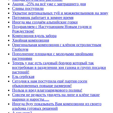
Акция -25% на всё уже с завтрашнего дня
Сливы поступили
Укрытие вертикальных туй и можжевельников на зиму
Питомник работает в зимнее время
Иногда мы создаём альпийские горки
Поздравляем с Наступающим Новым годом и
Рождеством!
Композиция вдоль забора
Хвойная композиция
Оригинальная композиция с клёном остролистным
Глобозум
Пополнение площадки с молодыми хвойными
растениями
Теперь у нас есть садовый бордюр который так
востребован в разделении зон газона и групп посадки
растений!
Ель сербская
Сегодня к нам поступила ещё партия сосен
обыкновенных повыше размером!
Польза и вред влагозарядкового полива!
Совсем не редкость увидеть на липе и клёне такие
шарики и наросты.....
Иногда буду показывать Вам композиции из своего
альбома готовых решений
А где снег?