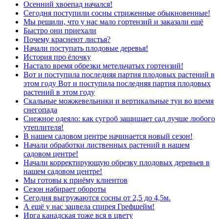
Осенний хвоепад начался!
Сегодня поступили сосны стриженные обыкновенные!
Мы решили, что у нас мало гортензий и заказали ещё
Быстро они приехали
Почему краснеют листья?
Начали поступать плодовые деревья!
История про ёлочку
Настало время обрезки метельчатых гортензий!
Вот и поступила последняя партия плодовых растений в
этом году Вот и поступила последняя партия плодовых
растений в этом году
Скальные можжевельники и вертикальные туи во время
снегопада
Снежное одеяло: как сугроб защищает сад лучше любого
утеплителя!
В нашем садовом центре начинается новый сезон!
Начали обработки лиственных растений в нашем
садовом центре!
Начали корректирующую обрезку плодовых деревьев в
нашем садовом центре!
Мы готовы к приёму клиентов
Сезон набирает обороты
Сегодня выгружаются сосны от 2,5 до 4,5м.
А ещё у нас зацвела спирея Грефшейм!
Ирга канадская тоже вся в цвету