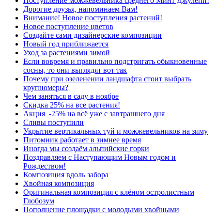
Поступление можжевельника среднего Минт Джулепп!
Дорогие друзья, напоминаем Вам!
Внимание! Новое поступления растений!
Новое поступление цветов
Создайте сами дизайнерские композиции
Новый год приближается
Уход за растениями зимой
Если вовремя и правильно подстригать обыкновенные
сосны, то они выглядят вот так
Почему при озеленении ландшафта стоит выбрать
крупномеры?
Чем заняться в саду в ноябре
Скидка 25% на все растения!
Акция -25% на всё уже с завтрашнего дня
Сливы поступили
Укрытие вертикальных туй и можжевельников на зиму
Питомник работает в зимнее время
Иногда мы создаём альпийские горки
Поздравляем с Наступающим Новым годом и
Рождеством!
Композиция вдоль забора
Хвойная композиция
Оригинальная композиция с клёном остролистным
Глобозум
Пополнение площадки с молодыми хвойными