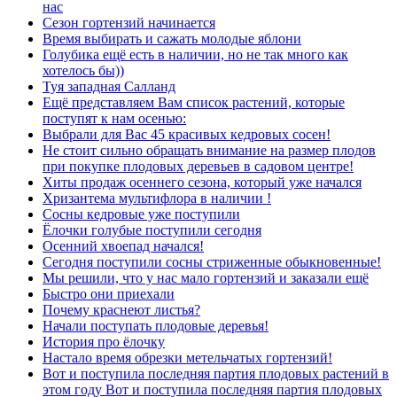
нас
Сезон гортензий начинается
Время выбирать и сажать молодые яблони
Голубика ещё есть в наличии, но не так много как
хотелось бы))
Туя западная Салланд
Ещё представляем Вам список растений, которые
поступят к нам осенью:
Выбрали для Вас 45 красивых кедровых сосен!
Не стоит сильно обращать внимание на размер плодов
при покупке плодовых деревьев в садовом центре!
Хиты продаж осеннего сезона, который уже начался
Хризантема мультифлора в наличии !
Сосны кедровые уже поступили
Ёлочки голубые поступили сегодня
Осенний хвоепад начался!
Сегодня поступили сосны стриженные обыкновенные!
Мы решили, что у нас мало гортензий и заказали ещё
Быстро они приехали
Почему краснеют листья?
Начали поступать плодовые деревья!
История про ёлочку
Настало время обрезки метельчатых гортензий!
Вот и поступила последняя партия плодовых растений в
этом году Вот и поступила последняя партия плодовых