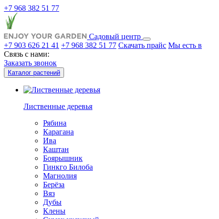
+7 968 382 51 77
Садовый центр
+7 903 626 21 41
+7 968 382 51 77
Скачать прайс
Мы есть в
Связь с нами:
Заказать звонок
Каталог растений
Лиственные деревья
Рябина
Карагана
Ива
Каштан
Боярышник
Гинкго Билоба
Магнолия
Берёза
Вяз
Дубы
Клены