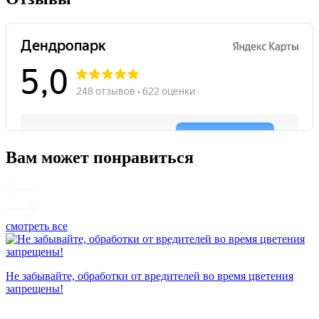
Вам может понравиться
смотреть все
П
Не забывайте, обработки от вредителей во время цветения
запрещены!