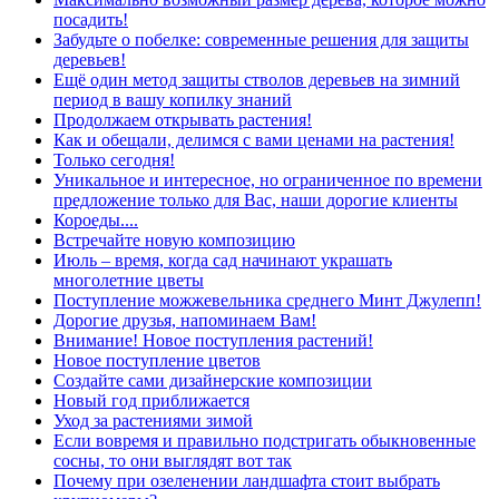
посадить!
Забудьте о побелке: современные решения для защиты
деревьев!
Ещё один метод защиты стволов деревьев на зимний
период в вашу копилку знаний
Продолжаем открывать растения!
Как и обещали, делимся с вами ценами на растения!
Только сегодня!
Уникальное и интересное, но ограниченное по времени
предложение только для Вас, наши дорогие клиенты
Короеды....
Встречайте новую композицию
Июль – время, когда сад начинают украшать
многолетние цветы
Поступление можжевельника среднего Минт Джулепп!
Дорогие друзья, напоминаем Вам!
Внимание! Новое поступления растений!
Новое поступление цветов
Создайте сами дизайнерские композиции
Новый год приближается
Уход за растениями зимой
Если вовремя и правильно подстригать обыкновенные
сосны, то они выглядят вот так
Почему при озеленении ландшафта стоит выбрать