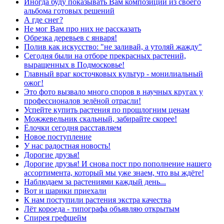
Иногда буду показывать Вам композиции из своего
альбома готовых решений
А где снег?
Не мог Вам про них не рассказать
Обрезка деревьев с января!
Полив как искусство: "не заливай, а утоляй жажду"
Сегодня были на отборе прекрасных растений,
выращенных в Подмосковье!
Главный враг косточковых культур - монилиальный
ожог!
Это фото вызвало много споров в научных кругах у
профессионалов зелёной отрасли!
Успейте купить растения по прошлогним ценам
Можжевельник скальный, забирайте скорее!
Ёлочки сегодня расставляем
Новое поступление
У нас радостная новость!
Дорогие друзья!
Дорогие друзья! И снова пост про пополнение нашего
ассортимента, который мы уже знаем, что вы ждёте!
Наблюдаем за растениями каждый день...
Вот и шарики приехали
К нам поступили растения экстра качества
Лёт короеда - типографа объявляю открытым
Спирея грефшейм