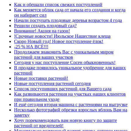
Как и обещали список свежих поступлений
Как меняется облик сада от начала его создания и когда
он набирает сил
Начали поступать плодовые деревья возрастом 4 года
Решили создать плодовый сад?
Внимание! Акция на газон!
!Срочные новости! Июльское Нашествие клеща
Скоро Новый год! Новое поступление ёлок!
-25 % НА ВСЁ!!!
Продолжаем знакомить Вас с уникальным миром
растений для ваших участков
Сегодня у нас поступление Сосен обыкновенных!
В продаже появилось уникальное удобрение для ваших
растений
Новые поставки растений!
Новые поступления растений сегодня
Список поступивших растений для Вашего сада
Как развиваются растения на участках наших клиентов
при правильном уходе
И ещё сегодня вторая машина с растениями на выгрузке
Несколько фотографий обрезки взрослых яблонь Вам на
заметку
Хочу порекомендовать вам новую книгу по защите
растений от вредителей!
Максимально возможный размер дерева, которое можно