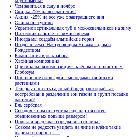
крупномеры?
Чем заняться в саду в ноябре
Скидка 25% на все растения!
Акция -25% на всё уже с завтрашнего дня
Сливы поступили
Укрытие вертикальных туй и можжевельников на зиму
Питомник работает в зимнее время
Иногда мы создаём альпийские горки
Поздравляем с Наступающим Новым годом и
Рождеством!
Композиция вдоль забора
Хвойная композиция
Оригинальная композиция с клёном остролистным
Глобозум
Пополнение площадки с молодыми хвойными
растениями
Теперь у нас есть садовый бордюр который так
востребован в разделении зон газона и групп посадки
растений!
Ель сербская
Сегодня к нам поступила ещё партия сосен
обыкновенных повыше размером!
Польза и вред влагозарядкового полива!
Совсем не редкость увидеть на липе и клёне такие
шарики и наросты.....