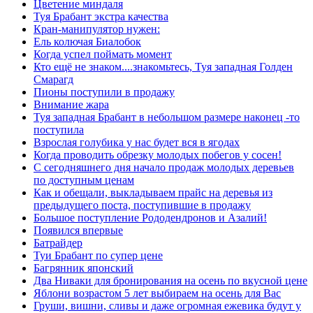
Цветение миндаля
Туя Брабант экстра качества
Кран-манипулятор нужен:
Ель колючая Биалобок
Когда успел поймать момент
Кто ещё не знаком....знакомьтесь, Туя западная Голден
Смарагд
Пионы поступили в продажу
Внимание жара
Туя западная Брабант в небольшом размере наконец -то
поступила
Взрослая голубика у нас будет вся в ягодах
Когда проводить обрезку молодых побегов у сосен!
С сегодняшнего дня начало продаж молодых деревьев
по доступным ценам
Как и обещали, выкладываем прайс на деревья из
предыдущего поста, поступившие в продажу
Большое поступление Рододендронов и Азалий!
Появился впервые
Батрайдер
Туи Брабант по супер цене
Багрянник японский
Два Ниваки для бронирования на осень по вкусной цене
Яблони возрастом 5 лет выбираем на осень для Вас
Груши, вишни, сливы и даже огромная ежевика будут у