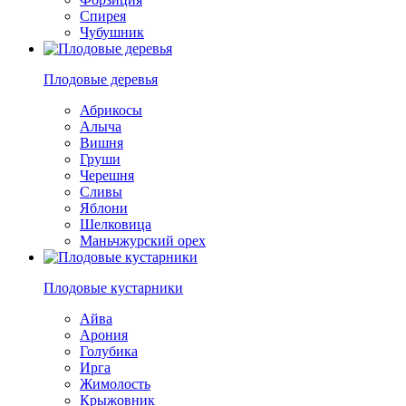
Спирея
Чубушник
Плодовые деревья
Абрикосы
Алыча
Вишня
Груши
Черешня
Сливы
Яблони
Шелковица
Маньчжурский орех
Плодовые кустарники
Айва
Арония
Голубика
Ирга
Жимолость
Крыжовник