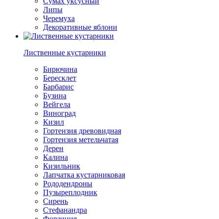
Сумах уксусный
Липы
Черемуха
Декоративные яблони
Лиственные кустарники
Бирючина
Бересклет
Барбарис
Бузина
Вейгела
Виноград
Кизил
Гортензия древовидная
Гортензия метельчатая
Дерен
Калина
Кизильник
Лапчатка кустарниковая
Рододендроны
Пузыреплодник
Сирень
Стефанандра
Форзиция