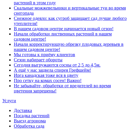
растений в этом году
Скальные можжевельники и вертикальные туи во время
снегопада
Снежное одеяло: как сугроб защищает сад лучше любого
утеплителя!
В нашем садовом центре начинается новый сезон!
Начали обработки лиственных растений в нашем
садовом центре!
Начали корректирующую обрезку плодовых деревьев в
нашем садовом центре!
Мы готовы к приёму клиентов
Сезон набирает обороты
Сегодня выгружаются сосны от 2,5 до 4,5м.
А ещё у нас зацвела спирея Грефшейм!
Ирга канадская тоже вся в цвету
Про сетку на комах сосен! Важно!
Не забывайте, обработки от вредителей во время
цветения запрещены!
Услуги
Доставка
Посадка растений
Выезд агронома
Обработка сада