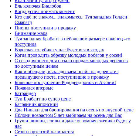
Кран-манипулятор нужен:
Ель колючая Биалобок
Когда успел поймать момент
Кто ещё не знаком....знакомьтесь, Туя западная Голден
Смарагд
Пионы поступили в продажу
Внимание жара
Туя западная Брабант в небольшом размере наконец -то
поступила
Взрослая голубика у нас будет вся в ягодах
Когда проводить обрезку молодых побегов у сосен!
С сегодняшнего дня начало продаж молодых деревьев
по доступным ценам
Как и обещали, выкладываем прайс на деревья из
предыдущего поста, поступившие в продажу
Большое поступление Рододендронов и Азалий!
Появился впервые
Батрайдер
Туи Брабант по супер цене
Багрянник японский
Два Ниваки для бронирования на осень по вкусной цене
Яблони возрастом 5 лет выбираем на осень для Вас
Груши, вишни, сливы и даже огромная ежевика будут у
нас
Сезон гортензий начинается