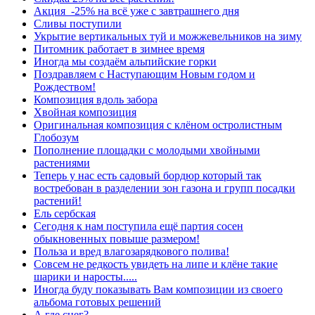
Акция -25% на всё уже с завтрашнего дня
Сливы поступили
Укрытие вертикальных туй и можжевельников на зиму
Питомник работает в зимнее время
Иногда мы создаём альпийские горки
Поздравляем с Наступающим Новым годом и
Рождеством!
Композиция вдоль забора
Хвойная композиция
Оригинальная композиция с клёном остролистным
Глобозум
Пополнение площадки с молодыми хвойными
растениями
Теперь у нас есть садовый бордюр который так
востребован в разделении зон газона и групп посадки
растений!
Ель сербская
Сегодня к нам поступила ещё партия сосен
обыкновенных повыше размером!
Польза и вред влагозарядкового полива!
Совсем не редкость увидеть на липе и клёне такие
шарики и наросты.....
Иногда буду показывать Вам композиции из своего
альбома готовых решений
А где снег?