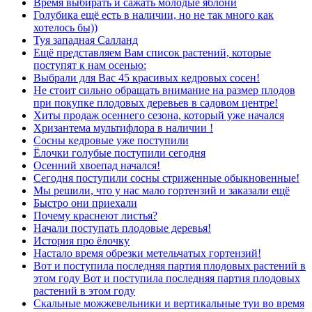
Время выбирать и сажать молодые яблони
Голубика ещё есть в наличии, но не так много как
хотелось бы))
Туя западная Салланд
Ещё представляем Вам список растений, которые
поступят к нам осенью:
Выбрали для Вас 45 красивых кедровых сосен!
Не стоит сильно обращать внимание на размер плодов
при покупке плодовых деревьев в садовом центре!
Хиты продаж осеннего сезона, который уже начался
Хризантема мультифлора в наличии !
Сосны кедровые уже поступили
Ёлочки голубые поступили сегодня
Осенний хвоепад начался!
Сегодня поступили сосны стриженные обыкновенные!
Мы решили, что у нас мало гортензий и заказали ещё
Быстро они приехали
Почему краснеют листья?
Начали поступать плодовые деревья!
История про ёлочку
Настало время обрезки метельчатых гортензий!
Вот и поступила последняя партия плодовых растений в
этом году Вот и поступила последняя партия плодовых
растений в этом году
Скальные можжевельники и вертикальные туи во время