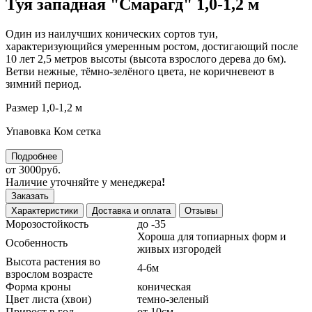
Туя западная "Смарагд" 1,0-1,2 м
Один из наилучших конических сортов туи,
характеризующийся умеренным ростом, достигающий после
10 лет 2,5 метров высоты (высота взрослого дерева до 6м).
Ветви нежные, тёмно-зелёного цвета, не коричневеют в
зимний период.
Размер 1,0-1,2 м
Упавовка Ком сетка
Подробнее
от 3000руб.
Наличие уточняйте у менеджера
!
Заказать
Характеристики
Доставка и оплата
Отзывы
Морозостойкость
до -35
Хороша для топиарных форм и
Особенность
живых изгородей
Высота растения во
4-6м
взрослом возрасте
Форма кроны
коническая
Цвет листа (хвои)
темно-зеленый
Прирост в год
от 10см