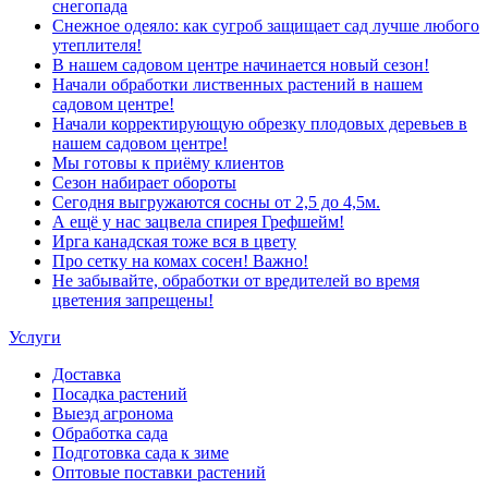
снегопада
Снежное одеяло: как сугроб защищает сад лучше любого
утеплителя!
В нашем садовом центре начинается новый сезон!
Начали обработки лиственных растений в нашем
садовом центре!
Начали корректирующую обрезку плодовых деревьев в
нашем садовом центре!
Мы готовы к приёму клиентов
Сезон набирает обороты
Сегодня выгружаются сосны от 2,5 до 4,5м.
А ещё у нас зацвела спирея Грефшейм!
Ирга канадская тоже вся в цвету
Про сетку на комах сосен! Важно!
Не забывайте, обработки от вредителей во время
цветения запрещены!
Услуги
Доставка
Посадка растений
Выезд агронома
Обработка сада
Подготовка сада к зиме
Оптовые поставки растений