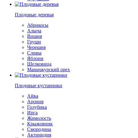
Плодовые деревья
Абрикосы
Алыча
Вишня
Груши
Черешня
Сливы
Яблони
Шелковица
Маньчжурский орех
Плодовые кустарники
Айва
Арония
Голубика
Ирга
Жимолость
Крыжовник
Смородина
Актинидия