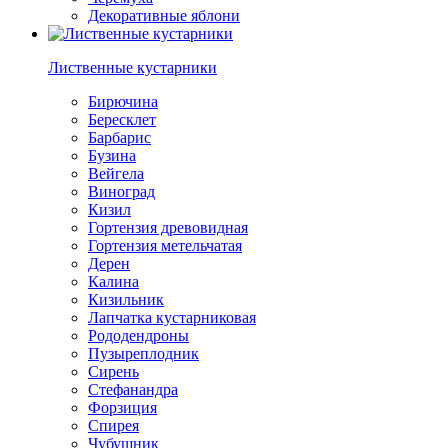
Декоративные яблони
Лиственные кустарники
Бирючина
Бересклет
Барбарис
Бузина
Вейгела
Виноград
Кизил
Гортензия древовидная
Гортензия метельчатая
Дерен
Калина
Кизильник
Лапчатка кустарниковая
Рододендроны
Пузыреплодник
Сирень
Стефанандра
Форзиция
Спирея
Чубушник