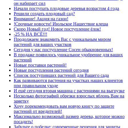
он набирает сил
Начали поступать плодовые деревья возрастом 4 года
Решили создать плодовый сад?
Внимание! Акция на газон!
!Срочные новости! Июльское Нашествие клеща
Скоро Новый год! Новое поступление ёлок!
-25 % НА ВСЁ!!!
Продолжаем знакомить Вас с уникальным миром
растений для ваших участков
Сегодня у нас поступление Сосен обыкновенных!
В продаже появилось уникальное удобрение для ваших
растений
Новые поставки растений!
Новые поступления растений сегодня
Список поступивших растений для Вашего сада
Как развиваются растения на участках наших клиентов
при правильном уходе
И ещё сегодня вторая машина с растениями на выгрузке
Несколько фотографий обрезки взрослых яблонь Вам на
заметку
Хочу порекомендовать вам новую книгу по защите
растений от вредителей!
Максимально возможный размер дерева, которое можно
посадить!
Забудьте о побелке: современные решения для защиты