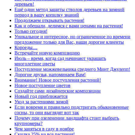
деревьев!
Ещё один метод защиты стволов деревьев на зимний
период в вашу копилку знаний
Продолжаем открывать растения!
Как и обещали, делимся с вами ценами на растения!
Только сегодня!
Уникальное и интересное, но ограниченное по времени
предложение только для Вас, наши дорогие клиенты
Короеды....
Встречайте новую композицию
Июль – время, когда сад начинают украшать
многолетние цветы
Поступление можжевельника среднего Минт Джулепп!
Дорогие друзья, напоминаем Вам!
Внимание! Новое поступления растений!
Новое поступление цветов
Создайте сами дизайнерские композиции
Новый год приближается
Уход за растениями зимой
Если вовремя и правильно подстригать обыкновенные
сосны, то они выглядят вот так
Почему при озеленении ландшафта стоит выбрать
крупномеры?
Чем заняться в саду в ноябре
Скидка 25% на все растения!