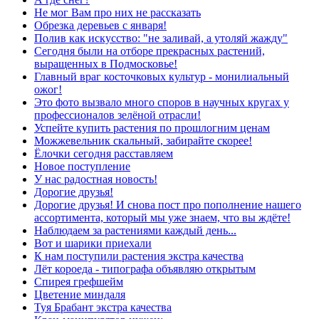
Не мог Вам про них не рассказать
Обрезка деревьев с января!
Полив как искусство: "не заливай, а утоляй жажду"
Сегодня были на отборе прекрасных растений,
выращенных в Подмосковье!
Главный враг косточковых культур - монилиальный
ожог!
Это фото вызвало много споров в научных кругах у
профессионалов зелёной отрасли!
Успейте купить растения по прошлогним ценам
Можжевельник скальный, забирайте скорее!
Ёлочки сегодня расставляем
Новое поступление
У нас радостная новость!
Дорогие друзья!
Дорогие друзья! И снова пост про пополнение нашего
ассортимента, который мы уже знаем, что вы ждёте!
Наблюдаем за растениями каждый день...
Вот и шарики приехали
К нам поступили растения экстра качества
Лёт короеда - типографа объявляю открытым
Спирея грефшейм
Цветение миндаля
Туя Брабант экстра качества