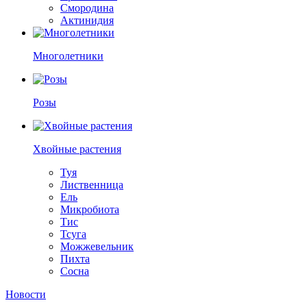
Смородина
Актинидия
Многолетники
Розы
Хвойные растения
Туя
Лиственница
Ель
Микробиота
Тис
Тсуга
Можжевельник
Пихта
Сосна
Новости