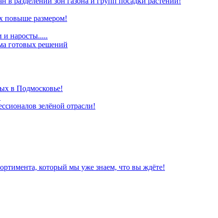
ан в разделении зон газона и групп посадки растений!
х повыше размером!
и наросты.....
ома готовых решений
ых в Подмосковье!
!
ессионалов зелёной отрасли!
ортимента, который мы уже знаем, что вы ждёте!