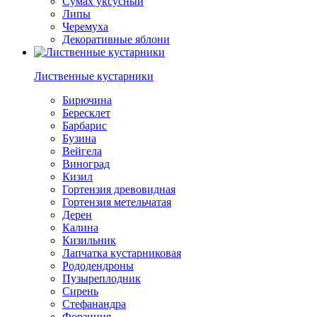
Сумах уксусный
Липы
Черемуха
Декоративные яблони
Лиственные кустарники
Бирючина
Бересклет
Барбарис
Бузина
Вейгела
Виноград
Кизил
Гортензия древовидная
Гортензия метельчатая
Дерен
Калина
Кизильник
Лапчатка кустарниковая
Рододендроны
Пузыреплодник
Сирень
Стефанандра
Форзиция