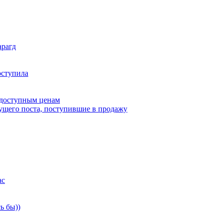
арагд
оступила
 доступным ценам
дущего поста, поступившие в продажу
ас
ь бы))