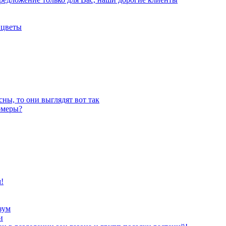
 цветы
ны, то они выглядят вот так
омеры?
!
зум
и