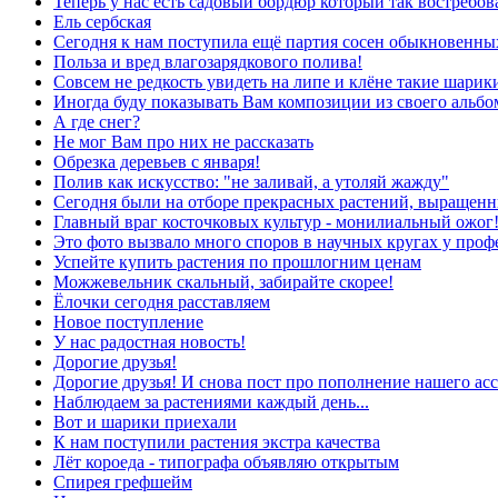
Теперь у нас есть садовый бордюр который так востребов
Ель сербская
Сегодня к нам поступила ещё партия сосен обыкновенны
Польза и вред влагозарядкового полива!
Совсем не редкость увидеть на липе и клёне такие шарики 
Иногда буду показывать Вам композиции из своего альб
А где снег?
Не мог Вам про них не рассказать
Обрезка деревьев с января!
Полив как искусство: "не заливай, а утоляй жажду"
Сегодня были на отборе прекрасных растений, выращенн
Главный враг косточковых культур - монилиальный ожог
Это фото вызвало много споров в научных кругах у проф
Успейте купить растения по прошлогним ценам
Можжевельник скальный, забирайте скорее!
Ёлочки сегодня расставляем
Новое поступление
У нас радостная новость!
Дорогие друзья!
Дорогие друзья! И снова пост про пополнение нашего асс
Наблюдаем за растениями каждый день...
Вот и шарики приехали
К нам поступили растения экстра качества
Лёт короеда - типографа объявляю открытым
Спирея грефшейм