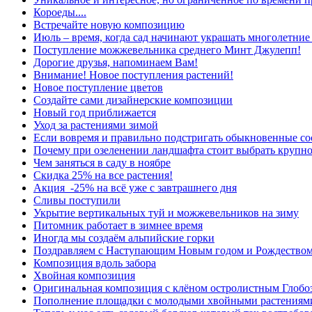
Короеды....
Встречайте новую композицию
Июль – время, когда сад начинают украшать многолетние
Поступление можжевельника среднего Минт Джулепп!
Дорогие друзья, напоминаем Вам!
Внимание! Новое поступления растений!
Новое поступление цветов
Создайте сами дизайнерские композиции
Новый год приближается
Уход за растениями зимой
Если вовремя и правильно подстригать обыкновенные сос
Почему при озеленении ландшафта стоит выбрать крупн
Чем заняться в саду в ноябре
Скидка 25% на все растения!
Акция -25% на всё уже с завтрашнего дня
Сливы поступили
Укрытие вертикальных туй и можжевельников на зиму
Питомник работает в зимнее время
Иногда мы создаём альпийские горки
Поздравляем с Наступающим Новым годом и Рождеством
Композиция вдоль забора
Хвойная композиция
Оригинальная композиция с клёном остролистным Глобо
Пополнение площадки с молодыми хвойными растениям