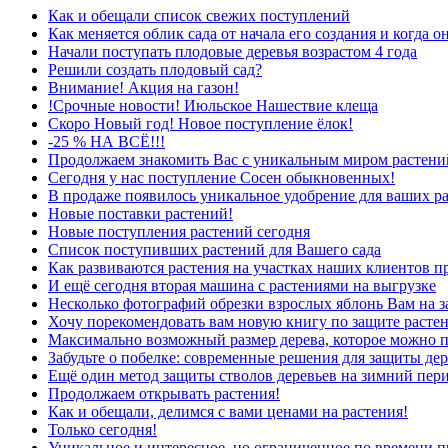
Как и обещали список свежих поступлений
Как меняется облик сада от начала его создания и когда о
Начали поступать плодовые деревья возрастом 4 года
Решили создать плодовый сад?
Внимание! Акция на газон!
!Срочные новости! Июльское Нашествие клеща
Скоро Новый год! Новое поступление ёлок!
-25 % НА ВСЁ!!!
Продолжаем знакомить Вас с уникальным миром растений
Сегодня у нас поступление Сосен обыкновенных!
В продаже появилось уникальное удобрение для ваших р
Новые поставки растений!
Новые поступления растений сегодня
Список поступивших растений для Вашего сада
Как развиваются растения на участках наших клиентов п
И ещё сегодня вторая машина с растениями на выгрузке
Несколько фотографий обрезки взрослых яблонь Вам на з
Хочу порекомендовать вам новую книгу по защите растен
Максимально возможный размер дерева, которое можно п
Забудьте о побелке: современные решения для защиты дер
Ещё один метод защиты стволов деревьев на зимний пер
Продолжаем открывать растения!
Как и обещали, делимся с вами ценами на растения!
Только сегодня!
Уникальное и интересное, но ограниченное по времени п