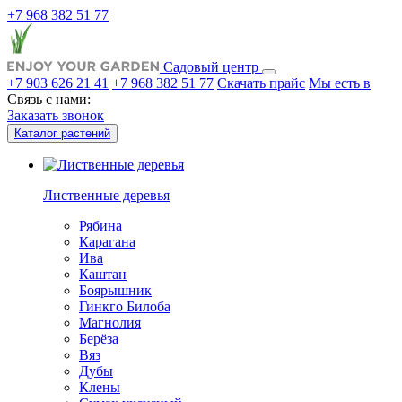
+7 968 382 51 77
Садовый центр
+7 903 626 21 41
+7 968 382 51 77
Скачать прайс
Мы есть в
Связь с нами:
Заказать звонок
Каталог растений
Лиственные деревья
Рябина
Карагана
Ива
Каштан
Боярышник
Гинкго Билоба
Магнолия
Берёза
Вяз
Дубы
Клены