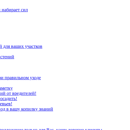
н набирает сил
 для ваших участков
астений
ри правильном уходе
аметку
ий от вредителей!
осадить!
евьев!
иод в вашу копилку знаний
редложение только для Вас, наши дорогие клиенты