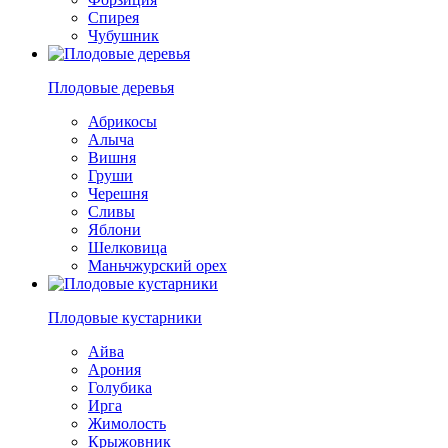
Спирея
Чубушник
Плодовые деревья
Абрикосы
Алыча
Вишня
Груши
Черешня
Сливы
Яблони
Шелковица
Маньчжурский орех
Плодовые кустарники
Айва
Арония
Голубика
Ирга
Жимолость
Крыжовник