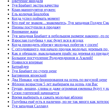
Цветение миндаля
Туя Брабант экстра качества
Кран-манипулятор нужен:
Ель колючая Биалобок
Когда успел поймать момент
Кто ещё не знаком....знакомьтесь, Туя западная Голден См
Пионы поступили в продажу
Внимание жара
Туя западная Брабант в небольшом размере наконец -то п
Взрослая голубика у нас будет вся в ягодах
Когда проводить обрезку молодых побегов у сосен!
С сегодняшнего дня начало продаж молодых деревьев по
Как и обещали, выкладываем прайс на деревья из преды
Большое поступление Рододендронов и Азалий!
Появился впервые
Батрайдер
Туи Брабант по супер цене
Багрянник японский
Два Ниваки для бронирования на осень по вкусной цене
Яблони возрастом 5 лет выбираем на осень для Вас
Груши, вишни, сливы и даже огромная ежевика будут у н
Сезон гортензий начинается
Время выбирать и сажать молодые яблони
Голубика ещё есть в наличии, но не так много как хотелос
Туя западная Салланд