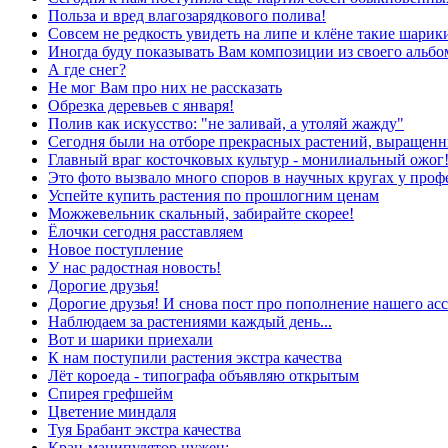
Польза и вред влагозарядкового полива!
Совсем не редкость увидеть на липе и клёне такие шарики 
Иногда буду показывать Вам композиции из своего альб
А где снег?
Не мог Вам про них не рассказать
Обрезка деревьев с января!
Полив как искусство: "не заливай, а утоляй жажду"
Сегодня были на отборе прекрасных растений, выращенн
Главный враг косточковых культур - монилиальный ожог
Это фото вызвало много споров в научных кругах у проф
Успейте купить растения по прошлогним ценам
Можжевельник скальный, забирайте скорее!
Ёлочки сегодня расставляем
Новое поступление
У нас радостная новость!
Дорогие друзья!
Дорогие друзья! И снова пост про пополнение нашего асс
Наблюдаем за растениями каждый день...
Вот и шарики приехали
К нам поступили растения экстра качества
Лёт короеда - типографа объявляю открытым
Спирея грефшейм
Цветение миндаля
Туя Брабант экстра качества
Кран-манипулятор нужен: