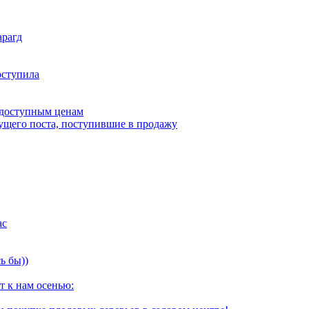
арагд
оступила
 доступным ценам
дущего поста, поступившие в продажу
ас
ь бы))
т к нам осенью: