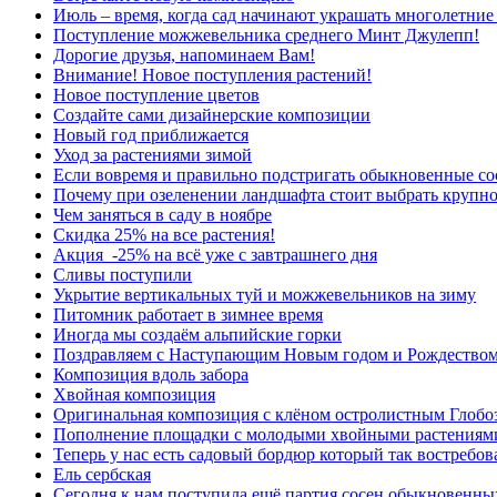
Июль – время, когда сад начинают украшать многолетние
Поступление можжевельника среднего Минт Джулепп!
Дорогие друзья, напоминаем Вам!
Внимание! Новое поступления растений!
Новое поступление цветов
Создайте сами дизайнерские композиции
Новый год приближается
Уход за растениями зимой
Если вовремя и правильно подстригать обыкновенные сос
Почему при озеленении ландшафта стоит выбрать крупн
Чем заняться в саду в ноябре
Скидка 25% на все растения!
Акция -25% на всё уже с завтрашнего дня
Сливы поступили
Укрытие вертикальных туй и можжевельников на зиму
Питомник работает в зимнее время
Иногда мы создаём альпийские горки
Поздравляем с Наступающим Новым годом и Рождеством
Композиция вдоль забора
Хвойная композиция
Оригинальная композиция с клёном остролистным Глобо
Пополнение площадки с молодыми хвойными растениям
Теперь у нас есть садовый бордюр который так востребов
Ель сербская
Сегодня к нам поступила ещё партия сосен обыкновенны