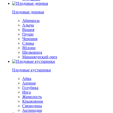
Плодовые деревья
Абрикосы
Алыча
Вишня
Груши
Черешня
Сливы
Яблони
Шелковица
Маньчжурский орех
Плодовые кустарники
Айва
Арония
Голубика
Ирга
Жимолость
Крыжовник
Смородина
Актинидия