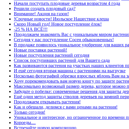
Начали поступать плодовые деревья возрастом 4 года
Решили создать плодовый сад?
Внимание! Акция на газон!
!Срочные новости! Июльское Нашествие клеща
Скоро Новый год! Новое поступление ёлок!
-25 % НА ВСЁ!!!
Продолжаем знакомить Вас с уникальным миром растений
Сегодня у нас поступление Сосен обыкновенных!
В продаже появилось уникальное удобрение для ваших р
Новые поставки растений!
Новые поступления растений сегодня
Список поступивших растений для Вашего сада
Как развиваются растения на участках наших клиентов п
И ещё сегодня вторая машина с растениями на выгрузке
Несколько фотографий обрезки взрослых яблонь Вам на з
Хочу порекомендовать вам новую книгу по защите растен
Максимально возможный размер дерева, которое можно п
Забудьте о побелке: современные решения для защиты дер
Ещё один метод защиты стволов деревьев на зимний пер
Продолжаем открывать растения!
Как и обещали, делимся с вами ценами на растения!
Только сегодня!
Уникальное и интересное, но ограниченное по времени п
Короеды....
Встречайте новую композицию