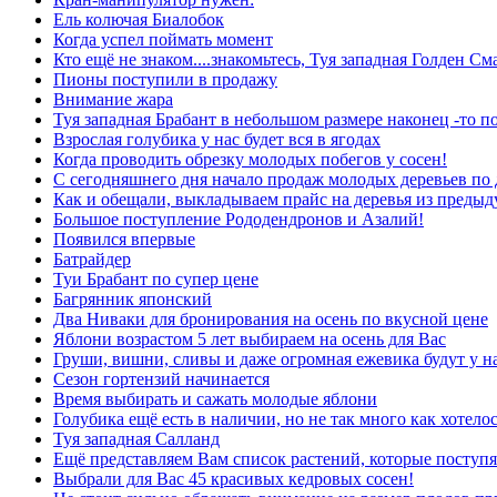
Ель колючая Биалобок
Когда успел поймать момент
Кто ещё не знаком....знакомьтесь, Туя западная Голден См
Пионы поступили в продажу
Внимание жара
Туя западная Брабант в небольшом размере наконец -то п
Взрослая голубика у нас будет вся в ягодах
Когда проводить обрезку молодых побегов у сосен!
С сегодняшнего дня начало продаж молодых деревьев по
Как и обещали, выкладываем прайс на деревья из преды
Большое поступление Рододендронов и Азалий!
Появился впервые
Батрайдер
Туи Брабант по супер цене
Багрянник японский
Два Ниваки для бронирования на осень по вкусной цене
Яблони возрастом 5 лет выбираем на осень для Вас
Груши, вишни, сливы и даже огромная ежевика будут у н
Сезон гортензий начинается
Время выбирать и сажать молодые яблони
Голубика ещё есть в наличии, но не так много как хотелос
Туя западная Салланд
Ещё представляем Вам список растений, которые поступя
Выбрали для Вас 45 красивых кедровых сосен!