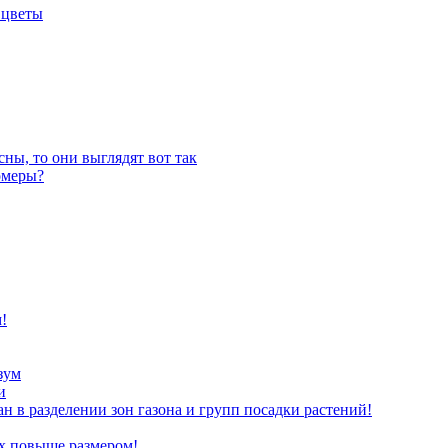
 цветы
ны, то они выглядят вот так
омеры?
!
зум
и
ан в разделении зон газона и групп посадки растений!
х повыше размером!