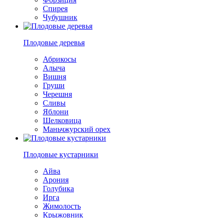
Спирея
Чубушник
Плодовые деревья
Абрикосы
Алыча
Вишня
Груши
Черешня
Сливы
Яблони
Шелковица
Маньчжурский орех
Плодовые кустарники
Айва
Арония
Голубика
Ирга
Жимолость
Крыжовник