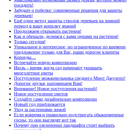
посадить!
Забудьте о побелке: современные решения для защиты
деревьев!
Ещё один метод защиты стволов деревьев на зимний
период в вашу копилку знаний
Продолжаем открывать растения!
Как и обещали, делимся с вами ценами на растения!
Только сегодня!
Уникальное и интересное, но ограниченное по времени
предложение только для Вас, наши дорогие клиенты
Короеды....
Встречайте новую композицию
Июль – время, когда сад начинают украшать
многолетние цветы
Поступление можжевельника среднего Минт Джулепп!
Дорогие друзья, напоминаем Вам!
Внимание! Новое поступления растений!
Новое поступление цветов
Создайте сами дизайнерские композиции
Новый год приближается
Уход за растениями зимой
Если вовремя и правильно подстригать обыкновенные
сосны, то они выглядят вот так
Почему при озеленении ландшафта стоит выбрать