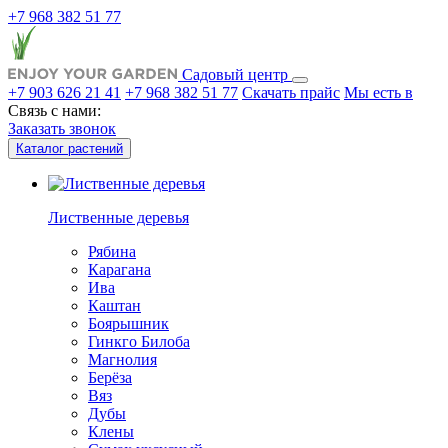
+7 968 382 51 77
Садовый центр
+7 903 626 21 41
+7 968 382 51 77
Скачать прайс
Мы есть в
Связь с нами:
Заказать звонок
Каталог растений
Лиственные деревья
Рябина
Карагана
Ива
Каштан
Боярышник
Гинкго Билоба
Магнолия
Берёза
Вяз
Дубы
Клены