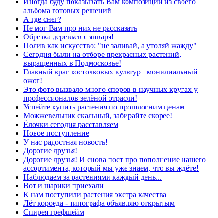
Иногда буду показывать Вам композиции из своего
альбома готовых решений
А где снег?
Не мог Вам про них не рассказать
Обрезка деревьев с января!
Полив как искусство: "не заливай, а утоляй жажду"
Сегодня были на отборе прекрасных растений,
выращенных в Подмосковье!
Главный враг косточковых культур - монилиальный
ожог!
Это фото вызвало много споров в научных кругах у
профессионалов зелёной отрасли!
Успейте купить растения по прошлогним ценам
Можжевельник скальный, забирайте скорее!
Ёлочки сегодня расставляем
Новое поступление
У нас радостная новость!
Дорогие друзья!
Дорогие друзья! И снова пост про пополнение нашего
ассортимента, который мы уже знаем, что вы ждёте!
Наблюдаем за растениями каждый день...
Вот и шарики приехали
К нам поступили растения экстра качества
Лёт короеда - типографа объявляю открытым
Спирея грефшейм