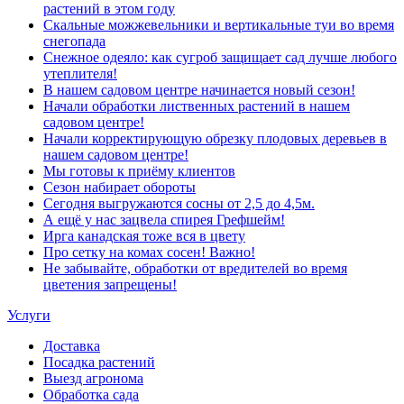
растений в этом году
Скальные можжевельники и вертикальные туи во время
снегопада
Снежное одеяло: как сугроб защищает сад лучше любого
утеплителя!
В нашем садовом центре начинается новый сезон!
Начали обработки лиственных растений в нашем
садовом центре!
Начали корректирующую обрезку плодовых деревьев в
нашем садовом центре!
Мы готовы к приёму клиентов
Сезон набирает обороты
Сегодня выгружаются сосны от 2,5 до 4,5м.
А ещё у нас зацвела спирея Грефшейм!
Ирга канадская тоже вся в цвету
Про сетку на комах сосен! Важно!
Не забывайте, обработки от вредителей во время
цветения запрещены!
Услуги
Доставка
Посадка растений
Выезд агронома
Обработка сада