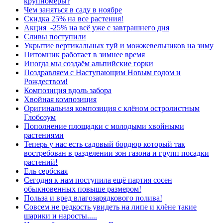
крупномеры?
Чем заняться в саду в ноябре
Скидка 25% на все растения!
Акция -25% на всё уже с завтрашнего дня
Сливы поступили
Укрытие вертикальных туй и можжевельников на зиму
Питомник работает в зимнее время
Иногда мы создаём альпийские горки
Поздравляем с Наступающим Новым годом и
Рождеством!
Композиция вдоль забора
Хвойная композиция
Оригинальная композиция с клёном остролистным
Глобозум
Пополнение площадки с молодыми хвойными
растениями
Теперь у нас есть садовый бордюр который так
востребован в разделении зон газона и групп посадки
растений!
Ель сербская
Сегодня к нам поступила ещё партия сосен
обыкновенных повыше размером!
Польза и вред влагозарядкового полива!
Совсем не редкость увидеть на липе и клёне такие
шарики и наросты.....