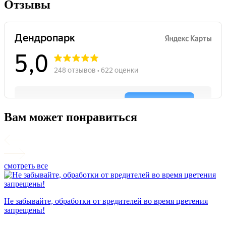
Отзывы
Вам может понравиться
смотреть все
П
Не забывайте, обработки от вредителей во время цветения
запрещены!