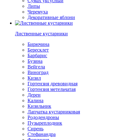
Сумах уксусный
Липы
Черемуха
Декоративные яблони
Лиственные кустарники
Бирючина
Бересклет
Барбарис
Бузина
Вейгела
Виноград
Кизил
Гортензия древовидная
Гортензия метельчатая
Дерен
Калина
Кизильник
Лапчатка кустарниковая
Рододендроны
Пузыреплодник
Сирень
Стефанандра
Форзиция