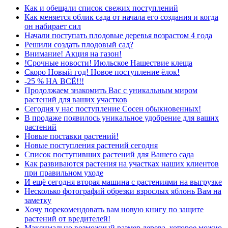
Как и обещали список свежих поступлений
Как меняется облик сада от начала его создания и когда
он набирает сил
Начали поступать плодовые деревья возрастом 4 года
Решили создать плодовый сад?
Внимание! Акция на газон!
!Срочные новости! Июльское Нашествие клеща
Скоро Новый год! Новое поступление ёлок!
-25 % НА ВСЁ!!!
Продолжаем знакомить Вас с уникальным миром
растений для ваших участков
Сегодня у нас поступление Сосен обыкновенных!
В продаже появилось уникальное удобрение для ваших
растений
Новые поставки растений!
Новые поступления растений сегодня
Список поступивших растений для Вашего сада
Как развиваются растения на участках наших клиентов
при правильном уходе
И ещё сегодня вторая машина с растениями на выгрузке
Несколько фотографий обрезки взрослых яблонь Вам на
заметку
Хочу порекомендовать вам новую книгу по защите
растений от вредителей!
Максимально возможный размер дерева, которое можно