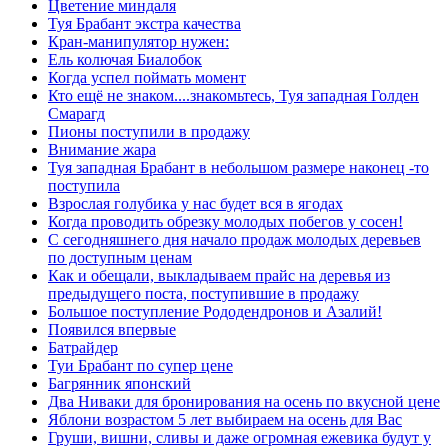
Цветение миндаля
Туя Брабант экстра качества
Кран-манипулятор нужен:
Ель колючая Биалобок
Когда успел поймать момент
Кто ещё не знаком....знакомьтесь, Туя западная Голден
Смарагд
Пионы поступили в продажу
Внимание жара
Туя западная Брабант в небольшом размере наконец -то
поступила
Взрослая голубика у нас будет вся в ягодах
Когда проводить обрезку молодых побегов у сосен!
С сегодняшнего дня начало продаж молодых деревьев
по доступным ценам
Как и обещали, выкладываем прайс на деревья из
предыдущего поста, поступившие в продажу
Большое поступление Рододендронов и Азалий!
Появился впервые
Батрайдер
Туи Брабант по супер цене
Багрянник японский
Два Ниваки для бронирования на осень по вкусной цене
Яблони возрастом 5 лет выбираем на осень для Вас
Груши, вишни, сливы и даже огромная ежевика будут у