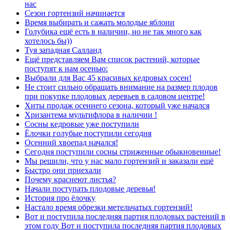
нас
Сезон гортензий начинается
Время выбирать и сажать молодые яблони
Голубика ещё есть в наличии, но не так много как
хотелось бы))
Туя западная Салланд
Ещё представляем Вам список растений, которые
поступят к нам осенью:
Выбрали для Вас 45 красивых кедровых сосен!
Не стоит сильно обращать внимание на размер плодов
при покупке плодовых деревьев в садовом центре!
Хиты продаж осеннего сезона, который уже начался
Хризантема мультифлора в наличии !
Сосны кедровые уже поступили
Ёлочки голубые поступили сегодня
Осенний хвоепад начался!
Сегодня поступили сосны стриженные обыкновенные!
Мы решили, что у нас мало гортензий и заказали ещё
Быстро они приехали
Почему краснеют листья?
Начали поступать плодовые деревья!
История про ёлочку
Настало время обрезки метельчатых гортензий!
Вот и поступила последняя партия плодовых растений в
этом году Вот и поступила последняя партия плодовых