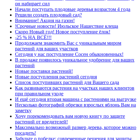
он набирает сил
Начали поступать плодовые деревья возрастом 4 года
Решили создать плодовый сад?
Внимание! Акция на газон!
!Срочные новости! Июльское Нашествие клеща
Скоро Новый год! Новое поступление ёлок!
-25 % НА ВСЁ!!!
Продолжаем знакомить Вас с уникальным миром
растений для ваших участков
Сегодня у нас поступление Сосен обыкновенных!
В продаже появилось уникальное удобрение для ваших
растений
Новые поставки растений!
Новые поступления растений сегодня
Список поступивших растений для Вашего сада
Как развиваются растения на участках наших клиентов
при правильном уходе
И ещё сегодня вторая машина с растениями на выгрузке
Несколько фотографий обрезки взрослых яблонь Вам на
заметку
Хочу порекомендовать вам новую книгу по защите
растений от вредителей!
Максимально возможный размер дерева, которое можно
посадить!
Забудьте о побелке: современные решения для защиты