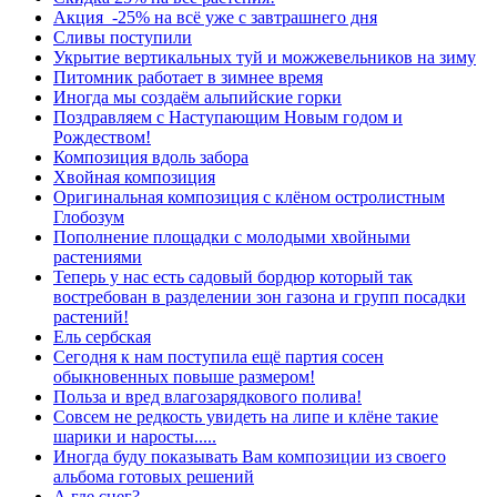
Акция -25% на всё уже с завтрашнего дня
Сливы поступили
Укрытие вертикальных туй и можжевельников на зиму
Питомник работает в зимнее время
Иногда мы создаём альпийские горки
Поздравляем с Наступающим Новым годом и
Рождеством!
Композиция вдоль забора
Хвойная композиция
Оригинальная композиция с клёном остролистным
Глобозум
Пополнение площадки с молодыми хвойными
растениями
Теперь у нас есть садовый бордюр который так
востребован в разделении зон газона и групп посадки
растений!
Ель сербская
Сегодня к нам поступила ещё партия сосен
обыкновенных повыше размером!
Польза и вред влагозарядкового полива!
Совсем не редкость увидеть на липе и клёне такие
шарики и наросты.....
Иногда буду показывать Вам композиции из своего
альбома готовых решений
А где снег?