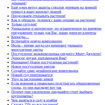
деревьев!
Ещё один метод защиты стволов деревьев на зимний
период в вашу копилку знаний
Продолжаем открывать растения!
Как и обещали, делимся с вами ценами на растения!
Только сегодня!
Уникальное и интересное, но ограниченное по времени
предложение только для Вас, наши дорогие клиенты
Короеды....
Встречайте новую композицию
Июль – время, когда сад начинают украшать
многолетние цветы
Поступление можжевельника среднего Минт Джулепп!
Дорогие друзья, напоминаем Вам!
Внимание! Новое поступления растений!
Новое поступление цветов
Создайте сами дизайнерские композиции
Новый год приближается
Уход за растениями зимой
Если вовремя и правильно подстригать обыкновенные
сосны, то они выглядят вот так
Почему при озеленении ландшафта стоит выбрать
крупномеры?
Чем заняться в саду в ноябре
Скидка 25% на все растения!