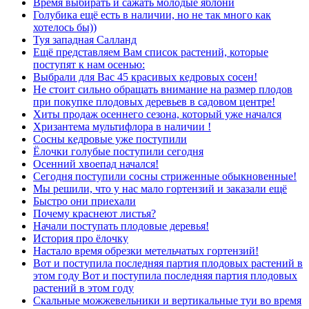
Время выбирать и сажать молодые яблони
Голубика ещё есть в наличии, но не так много как
хотелось бы))
Туя западная Салланд
Ещё представляем Вам список растений, которые
поступят к нам осенью:
Выбрали для Вас 45 красивых кедровых сосен!
Не стоит сильно обращать внимание на размер плодов
при покупке плодовых деревьев в садовом центре!
Хиты продаж осеннего сезона, который уже начался
Хризантема мультифлора в наличии !
Сосны кедровые уже поступили
Ёлочки голубые поступили сегодня
Осенний хвоепад начался!
Сегодня поступили сосны стриженные обыкновенные!
Мы решили, что у нас мало гортензий и заказали ещё
Быстро они приехали
Почему краснеют листья?
Начали поступать плодовые деревья!
История про ёлочку
Настало время обрезки метельчатых гортензий!
Вот и поступила последняя партия плодовых растений в
этом году Вот и поступила последняя партия плодовых
растений в этом году
Скальные можжевельники и вертикальные туи во время