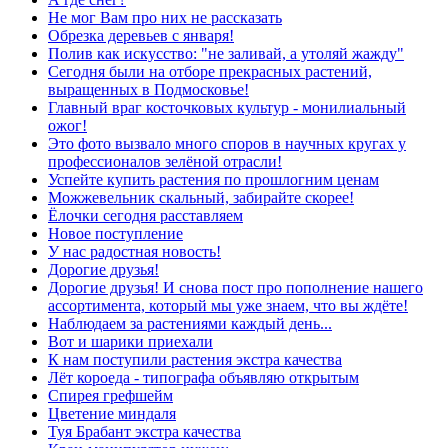
Не мог Вам про них не рассказать
Обрезка деревьев с января!
Полив как искусство: "не заливай, а утоляй жажду"
Сегодня были на отборе прекрасных растений,
выращенных в Подмосковье!
Главный враг косточковых культур - монилиальный
ожог!
Это фото вызвало много споров в научных кругах у
профессионалов зелёной отрасли!
Успейте купить растения по прошлогним ценам
Можжевельник скальный, забирайте скорее!
Ёлочки сегодня расставляем
Новое поступление
У нас радостная новость!
Дорогие друзья!
Дорогие друзья! И снова пост про пополнение нашего
ассортимента, который мы уже знаем, что вы ждёте!
Наблюдаем за растениями каждый день...
Вот и шарики приехали
К нам поступили растения экстра качества
Лёт короеда - типографа объявляю открытым
Спирея грефшейм
Цветение миндаля
Туя Брабант экстра качества