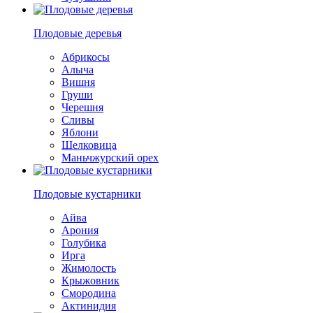
Плодовые деревья
Абрикосы
Алыча
Вишня
Груши
Черешня
Сливы
Яблони
Шелковица
Маньчжурский орех
Плодовые кустарники
Айва
Арония
Голубика
Ирга
Жимолость
Крыжовник
Смородина
Актинидия