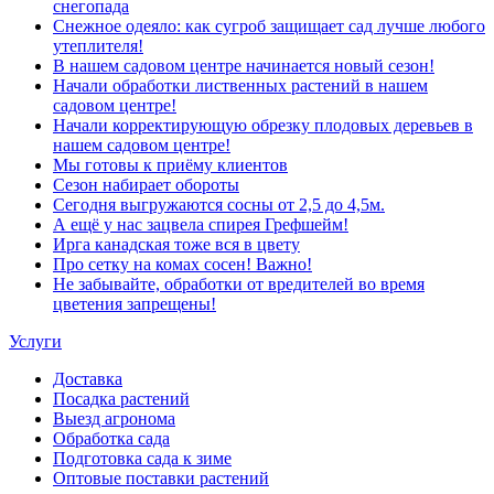
снегопада
Снежное одеяло: как сугроб защищает сад лучше любого
утеплителя!
В нашем садовом центре начинается новый сезон!
Начали обработки лиственных растений в нашем
садовом центре!
Начали корректирующую обрезку плодовых деревьев в
нашем садовом центре!
Мы готовы к приёму клиентов
Сезон набирает обороты
Сегодня выгружаются сосны от 2,5 до 4,5м.
А ещё у нас зацвела спирея Грефшейм!
Ирга канадская тоже вся в цвету
Про сетку на комах сосен! Важно!
Не забывайте, обработки от вредителей во время
цветения запрещены!
Услуги
Доставка
Посадка растений
Выезд агронома
Обработка сада
Подготовка сада к зиме
Оптовые поставки растений