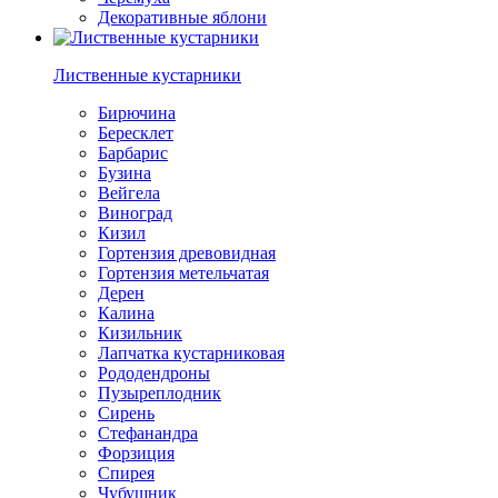
Декоративные яблони
Лиственные кустарники
Бирючина
Бересклет
Барбарис
Бузина
Вейгела
Виноград
Кизил
Гортензия древовидная
Гортензия метельчатая
Дерен
Калина
Кизильник
Лапчатка кустарниковая
Рододендроны
Пузыреплодник
Сирень
Стефанандра
Форзиция
Спирея
Чубушник