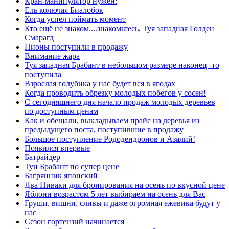
Кран-манипулятор нужен:
Ель колючая Биалобок
Когда успел поймать момент
Кто ещё не знаком....знакомьтесь, Туя западная Голден
Смарагд
Пионы поступили в продажу
Внимание жара
Туя западная Брабант в небольшом размере наконец -то
поступила
Взрослая голубика у нас будет вся в ягодах
Когда проводить обрезку молодых побегов у сосен!
С сегодняшнего дня начало продаж молодых деревьев
по доступным ценам
Как и обещали, выкладываем прайс на деревья из
предыдущего поста, поступившие в продажу
Большое поступление Рододендронов и Азалий!
Появился впервые
Батрайдер
Туи Брабант по супер цене
Багрянник японский
Два Ниваки для бронирования на осень по вкусной цене
Яблони возрастом 5 лет выбираем на осень для Вас
Груши, вишни, сливы и даже огромная ежевика будут у
нас
Сезон гортензий начинается