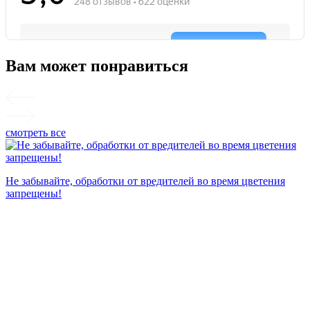
Вам может понравиться
смотреть все
П
Не забывайте, обработки от вредителей во время цветения
запрещены!