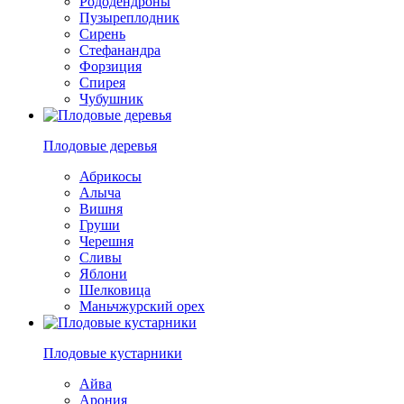
Рододендроны
Пузыреплодник
Сирень
Стефанандра
Форзиция
Спирея
Чубушник
Плодовые деревья
Абрикосы
Алыча
Вишня
Груши
Черешня
Сливы
Яблони
Шелковица
Маньчжурский орех
Плодовые кустарники
Айва
Арония