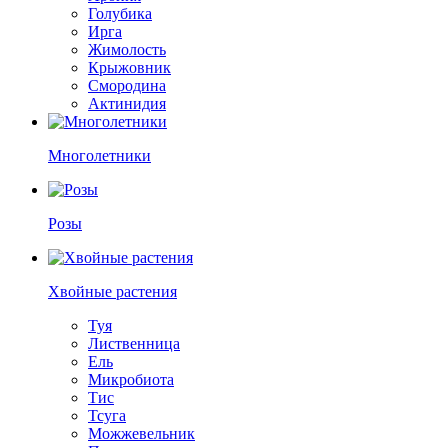
Голубика
Ирга
Жимолость
Крыжовник
Смородина
Актинидия
Многолетники
Розы
Хвойные растения
Туя
Лиственница
Ель
Микробиота
Тис
Тсуга
Можжевельник