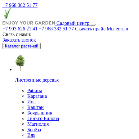
+7 968 382 51 77
Садовый центр
+7 903 626 21 41
+7 968 382 51 77
Скачать прайс
Мы есть в
Связь с нами:
Заказать звонок
Каталог растений
Лиственные деревья
Рябина
Карагана
Ива
Каштан
Боярышник
Гинкго Билоба
Магнолия
Берёза
Вяз