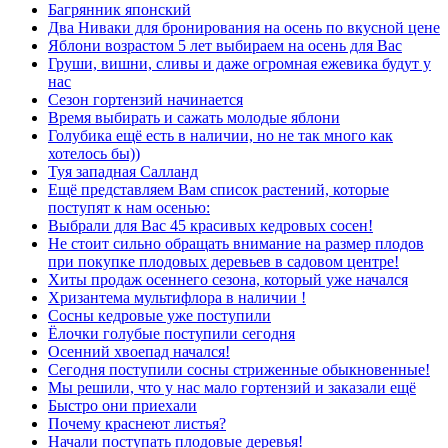
Багрянник японский
Два Ниваки для бронирования на осень по вкусной цене
Яблони возрастом 5 лет выбираем на осень для Вас
Груши, вишни, сливы и даже огромная ежевика будут у
нас
Сезон гортензий начинается
Время выбирать и сажать молодые яблони
Голубика ещё есть в наличии, но не так много как
хотелось бы))
Туя западная Салланд
Ещё представляем Вам список растений, которые
поступят к нам осенью:
Выбрали для Вас 45 красивых кедровых сосен!
Не стоит сильно обращать внимание на размер плодов
при покупке плодовых деревьев в садовом центре!
Хиты продаж осеннего сезона, который уже начался
Хризантема мультифлора в наличии !
Сосны кедровые уже поступили
Ёлочки голубые поступили сегодня
Осенний хвоепад начался!
Сегодня поступили сосны стриженные обыкновенные!
Мы решили, что у нас мало гортензий и заказали ещё
Быстро они приехали
Почему краснеют листья?
Начали поступать плодовые деревья!