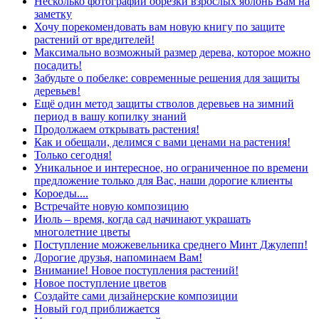
Несколько фотографий обрезки взрослых яблонь Вам на
заметку
Хочу порекомендовать вам новую книгу по защите
растений от вредителей!
Максимально возможный размер дерева, которое можно
посадить!
Забудьте о побелке: современные решения для защиты
деревьев!
Ещё один метод защиты стволов деревьев на зимний
период в вашу копилку знаний
Продолжаем открывать растения!
Как и обещали, делимся с вами ценами на растения!
Только сегодня!
Уникальное и интересное, но ограниченное по времени
предложение только для Вас, наши дорогие клиенты
Короеды....
Встречайте новую композицию
Июль – время, когда сад начинают украшать
многолетние цветы
Поступление можжевельника среднего Минт Джулепп!
Дорогие друзья, напоминаем Вам!
Внимание! Новое поступления растений!
Новое поступление цветов
Создайте сами дизайнерские композиции
Новый год приближается