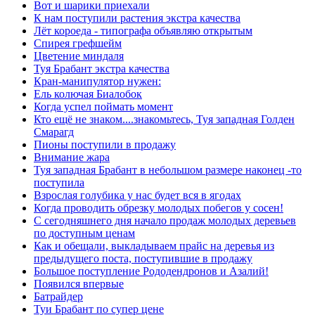
Вот и шарики приехали
К нам поступили растения экстра качества
Лёт короеда - типографа объявляю открытым
Спирея грефшейм
Цветение миндаля
Туя Брабант экстра качества
Кран-манипулятор нужен:
Ель колючая Биалобок
Когда успел поймать момент
Кто ещё не знаком....знакомьтесь, Туя западная Голден
Смарагд
Пионы поступили в продажу
Внимание жара
Туя западная Брабант в небольшом размере наконец -то
поступила
Взрослая голубика у нас будет вся в ягодах
Когда проводить обрезку молодых побегов у сосен!
С сегодняшнего дня начало продаж молодых деревьев
по доступным ценам
Как и обещали, выкладываем прайс на деревья из
предыдущего поста, поступившие в продажу
Большое поступление Рододендронов и Азалий!
Появился впервые
Батрайдер
Туи Брабант по супер цене