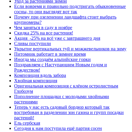
Уход за растениями зимой
Если вовремя и правильно подстригать обыкновенные
сосны, то они выглядят вот так
Почему при озеленении ландшафта стоит выбрать
крупномеры?
Чем заняться в саду в ноябре
Скидка 25% на все растения!
Акция -25% на всё уже с завтрашнего дня
Сливы поступили
Укрытие вертикальных туй и можжевельников на зиму
Питомник работает в зимнее время
Иногда мы создаём альпийские горки
Поздравляем с Наступающим Новым годом и
Рождеством!
Композиция вдоль забора
Хвойная композиция
Оригинальная композиция с клёном остролистным
Глобозум
Пополнение площадки с молодыми хвойными
растениями
Теперь у нас есть садовый бордюр который так
востребован в разделении зон газона и групп посадки
растений!
Ель сербская
Сегодня к нам поступила ещё партия сосен