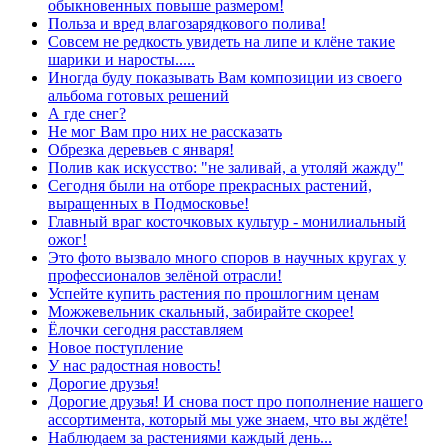
обыкновенных повыше размером!
Польза и вред влагозарядкового полива!
Совсем не редкость увидеть на липе и клёне такие
шарики и наросты.....
Иногда буду показывать Вам композиции из своего
альбома готовых решений
А где снег?
Не мог Вам про них не рассказать
Обрезка деревьев с января!
Полив как искусство: "не заливай, а утоляй жажду"
Сегодня были на отборе прекрасных растений,
выращенных в Подмосковье!
Главный враг косточковых культур - монилиальный
ожог!
Это фото вызвало много споров в научных кругах у
профессионалов зелёной отрасли!
Успейте купить растения по прошлогним ценам
Можжевельник скальный, забирайте скорее!
Ёлочки сегодня расставляем
Новое поступление
У нас радостная новость!
Дорогие друзья!
Дорогие друзья! И снова пост про пополнение нашего
ассортимента, который мы уже знаем, что вы ждёте!
Наблюдаем за растениями каждый день...