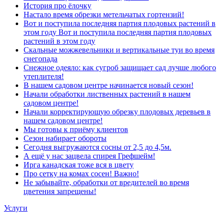
История про ёлочку
Настало время обрезки метельчатых гортензий!
Вот и поступила последняя партия плодовых растений в
этом году Вот и поступила последняя партия плодовых
растений в этом году
Скальные можжевельники и вертикальные туи во время
снегопада
Снежное одеяло: как сугроб защищает сад лучше любого
утеплителя!
В нашем садовом центре начинается новый сезон!
Начали обработки лиственных растений в нашем
садовом центре!
Начали корректирующую обрезку плодовых деревьев в
нашем садовом центре!
Мы готовы к приёму клиентов
Сезон набирает обороты
Сегодня выгружаются сосны от 2,5 до 4,5м.
А ещё у нас зацвела спирея Грефшейм!
Ирга канадская тоже вся в цвету
Про сетку на комах сосен! Важно!
Не забывайте, обработки от вредителей во время
цветения запрещены!
Услуги