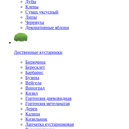
Дубы
Клены
Сумах уксусный
Липы
Черемуха
Декоративные яблони
Лиственные кустарники
Бирючина
Бересклет
Барбарис
Бузина
Вейгела
Виноград
Кизил
Гортензия древовидная
Гортензия метельчатая
Дерен
Калина
Кизильник
Лапчатка кустарниковая