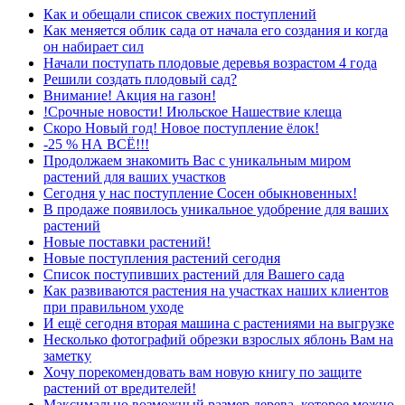
Как и обещали список свежих поступлений
Как меняется облик сада от начала его создания и когда
он набирает сил
Начали поступать плодовые деревья возрастом 4 года
Решили создать плодовый сад?
Внимание! Акция на газон!
!Срочные новости! Июльское Нашествие клеща
Скоро Новый год! Новое поступление ёлок!
-25 % НА ВСЁ!!!
Продолжаем знакомить Вас с уникальным миром
растений для ваших участков
Сегодня у нас поступление Сосен обыкновенных!
В продаже появилось уникальное удобрение для ваших
растений
Новые поставки растений!
Новые поступления растений сегодня
Список поступивших растений для Вашего сада
Как развиваются растения на участках наших клиентов
при правильном уходе
И ещё сегодня вторая машина с растениями на выгрузке
Несколько фотографий обрезки взрослых яблонь Вам на
заметку
Хочу порекомендовать вам новую книгу по защите
растений от вредителей!
Максимально возможный размер дерева, которое можно