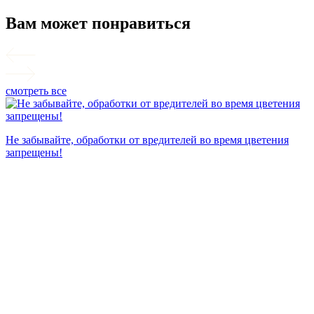
Вам может понравиться
смотреть все
П
Не забывайте, обработки от вредителей во время цветения
запрещены!