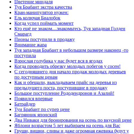
Цветение миндаля
Туя Брабант экстра качества
Кран-манипулятор нужен:
Ель колючая Биалобок
Когда успел поймать момент
Кто ещё не знаком....знакомьтесь, Туя западная Голден
Смарагд
Пионы поступили в продажу
Внимание жара
Туя западная Брабант в небольшом размере наконец -то
поступила
Взрослая голубика у нас будет вся в ягодах
Когда проводить обрезку молодых побегов у сосен!
С сегодняшнего дня начало продаж молодых деревьев
по доступным ценам
Как и обещали, выкладываем прайс на деревья из
предыдущего поста, поступившие в продажу
Большое поступление Рододендронов и Азалий!
Появился впервые
Батрайдер
Туи Брабант по супер цене
Багрянник японский
Два Ниваки для бронирования на осень по вкусной цене
Яблони возрастом 5 лет выбираем на осень для Вас
Груши, вишни, сливы и даже огромная ежевика будут у