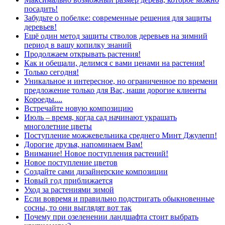
посадить!
Забудьте о побелке: современные решения для защиты
деревьев!
Ещё один метод защиты стволов деревьев на зимний
период в вашу копилку знаний
Продолжаем открывать растения!
Как и обещали, делимся с вами ценами на растения!
Только сегодня!
Уникальное и интересное, но ограниченное по времени
предложение только для Вас, наши дорогие клиенты
Короеды....
Встречайте новую композицию
Июль – время, когда сад начинают украшать
многолетние цветы
Поступление можжевельника среднего Минт Джулепп!
Дорогие друзья, напоминаем Вам!
Внимание! Новое поступления растений!
Новое поступление цветов
Создайте сами дизайнерские композиции
Новый год приближается
Уход за растениями зимой
Если вовремя и правильно подстригать обыкновенные
сосны, то они выглядят вот так
Почему при озеленении ландшафта стоит выбрать