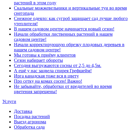
растений в этом году
Скальные можжевельники и вертикальные туи во время
снегопада
Снежное одеяло: как сугроб защищает сад лучше любого
утеплителя!
В нашем садовом центре начинается новый сезон!
Начали обработки лиственных растений в нашем
садовом центре!
Начали корректирующую обрезку плодовых деревьев в
нашем садовом центре!
Мы готовы к приёму клиентов
Сезон набирает обороты
Сегодня выгружаются сосны от 2,5 до 4,5м.
А ещё у нас зацвела спирея Грефшейм!
Ирга канадская тоже вся в цвету
Про сетку на комах сосен! Важно!
Не забывайте, обработки от вредителей во время
цветения запрещены!
Услуги
Доставка
Посадка растений
Выезд агронома
Обработка сада