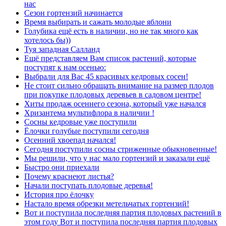
нас
Сезон гортензий начинается
Время выбирать и сажать молодые яблони
Голубика ещё есть в наличии, но не так много как
хотелось бы))
Туя западная Салланд
Ещё представляем Вам список растений, которые
поступят к нам осенью:
Выбрали для Вас 45 красивых кедровых сосен!
Не стоит сильно обращать внимание на размер плодов
при покупке плодовых деревьев в садовом центре!
Хиты продаж осеннего сезона, который уже начался
Хризантема мультифлора в наличии !
Сосны кедровые уже поступили
Ёлочки голубые поступили сегодня
Осенний хвоепад начался!
Сегодня поступили сосны стриженные обыкновенные!
Мы решили, что у нас мало гортензий и заказали ещё
Быстро они приехали
Почему краснеют листья?
Начали поступать плодовые деревья!
История про ёлочку
Настало время обрезки метельчатых гортензий!
Вот и поступила последняя партия плодовых растений в
этом году Вот и поступила последняя партия плодовых