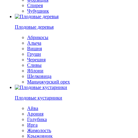
Спирея
Чубушник
Плодовые деревья
Абрикосы
Алыча
Вишня
Груши
Черешня
Сливы
Яблони
Шелковица
Маньчжурский орех
Плодовые кустарники
Айва
Арония
Голубика
Ирга
Жимолость
Крыжовник