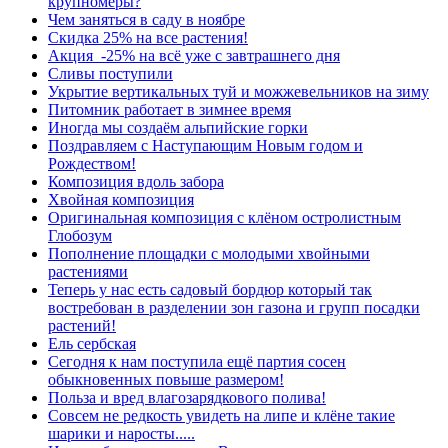
крупномеры?
Чем заняться в саду в ноябре
Скидка 25% на все растения!
Акция -25% на всё уже с завтрашнего дня
Сливы поступили
Укрытие вертикальных туй и можжевельников на зиму
Питомник работает в зимнее время
Иногда мы создаём альпийские горки
Поздравляем с Наступающим Новым годом и
Рождеством!
Композиция вдоль забора
Хвойная композиция
Оригинальная композиция с клёном остролистным
Глобозум
Пополнение площадки с молодыми хвойными
растениями
Теперь у нас есть садовый бордюр который так
востребован в разделении зон газона и групп посадки
растений!
Ель сербская
Сегодня к нам поступила ещё партия сосен
обыкновенных повыше размером!
Польза и вред влагозарядкового полива!
Совсем не редкость увидеть на липе и клёне такие
шарики и наросты.....