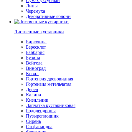
Сумах уксусный
Липы
Черемуха
Декоративные яблони
Лиственные кустарники
Бирючина
Бересклет
Барбарис
Бузина
Вейгела
Виноград
Кизил
Гортензия древовидная
Гортензия метельчатая
Дерен
Калина
Кизильник
Лапчатка кустарниковая
Рододендроны
Пузыреплодник
Сирень
Стефанандра
Форзиция