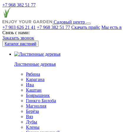
+7 968 382 51 77
Садовый центр
+7 903 626 21 41
+7 968 382 51 77
Скачать прайс
Мы есть в
Связь с нами:
Заказать звонок
Каталог растений
Лиственные деревья
Рябина
Карагана
Ива
Каштан
Боярышник
Гинкго Билоба
Магнолия
Берёза
Вяз
Дубы
Клены