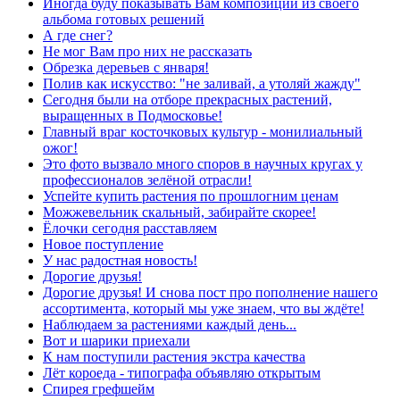
Иногда буду показывать Вам композиции из своего
альбома готовых решений
А где снег?
Не мог Вам про них не рассказать
Обрезка деревьев с января!
Полив как искусство: "не заливай, а утоляй жажду"
Сегодня были на отборе прекрасных растений,
выращенных в Подмосковье!
Главный враг косточковых культур - монилиальный
ожог!
Это фото вызвало много споров в научных кругах у
профессионалов зелёной отрасли!
Успейте купить растения по прошлогним ценам
Можжевельник скальный, забирайте скорее!
Ёлочки сегодня расставляем
Новое поступление
У нас радостная новость!
Дорогие друзья!
Дорогие друзья! И снова пост про пополнение нашего
ассортимента, который мы уже знаем, что вы ждёте!
Наблюдаем за растениями каждый день...
Вот и шарики приехали
К нам поступили растения экстра качества
Лёт короеда - типографа объявляю открытым
Спирея грефшейм