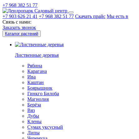
+7 968 382 51 77
Садовый центр
+7 903 626 21 41
+7 968 382 51 77
Скачать прайс
Мы есть в
Связь с нами:
Заказать звонок
Каталог растений
Лиственные деревья
Рябина
Карагана
Ива
Каштан
Боярышник
Гинкго Билоба
Магнолия
Берёза
Вяз
Дубы
Клены
Сумах уксусный
Липы
Черемуха