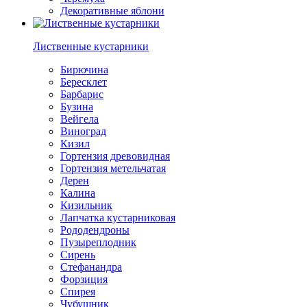
Декоративные яблони
Лиственные кустарники
Бирючина
Бересклет
Барбарис
Бузина
Вейгела
Виноград
Кизил
Гортензия древовидная
Гортензия метельчатая
Дерен
Калина
Кизильник
Лапчатка кустарниковая
Рододендроны
Пузыреплодник
Сирень
Стефанандра
Форзиция
Спирея
Чубушник