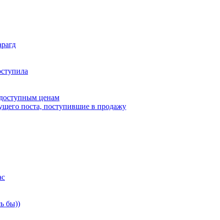
арагд
оступила
 доступным ценам
дущего поста, поступившие в продажу
ас
ь бы))