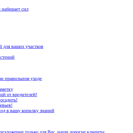
н набирает сил
 для ваших участков
астений
ри правильном уходе
аметку
ий от вредителей!
осадить!
евьев!
иод в вашу копилку знаний
редложение только для Вас, наши дорогие клиенты