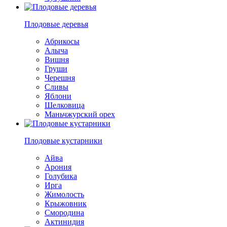
Плодовые деревья
Абрикосы
Алыча
Вишня
Груши
Черешня
Сливы
Яблони
Шелковица
Маньчжурский орех
Плодовые кустарники
Айва
Арония
Голубика
Ирга
Жимолость
Крыжовник
Смородина
Актинидия