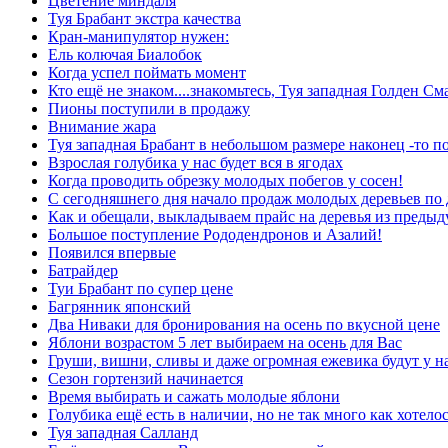
Цветение миндаля
Туя Брабант экстра качества
Кран-манипулятор нужен:
Ель колючая Биалобок
Когда успел поймать момент
Кто ещё не знаком....знакомьтесь, Туя западная Голден См
Пионы поступили в продажу
Внимание жара
Туя западная Брабант в небольшом размере наконец -то п
Взрослая голубика у нас будет вся в ягодах
Когда проводить обрезку молодых побегов у сосен!
С сегодняшнего дня начало продаж молодых деревьев по
Как и обещали, выкладываем прайс на деревья из преды
Большое поступление Рододендронов и Азалий!
Появился впервые
Батрайдер
Туи Брабант по супер цене
Багрянник японский
Два Ниваки для бронирования на осень по вкусной цене
Яблони возрастом 5 лет выбираем на осень для Вас
Груши, вишни, сливы и даже огромная ежевика будут у н
Сезон гортензий начинается
Время выбирать и сажать молодые яблони
Голубика ещё есть в наличии, но не так много как хотелос
Туя западная Салланд