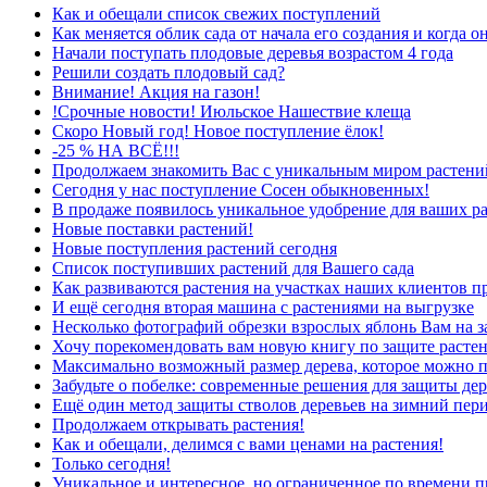
Как и обещали список свежих поступлений
Как меняется облик сада от начала его создания и когда о
Начали поступать плодовые деревья возрастом 4 года
Решили создать плодовый сад?
Внимание! Акция на газон!
!Срочные новости! Июльское Нашествие клеща
Скоро Новый год! Новое поступление ёлок!
-25 % НА ВСЁ!!!
Продолжаем знакомить Вас с уникальным миром растений
Сегодня у нас поступление Сосен обыкновенных!
В продаже появилось уникальное удобрение для ваших р
Новые поставки растений!
Новые поступления растений сегодня
Список поступивших растений для Вашего сада
Как развиваются растения на участках наших клиентов п
И ещё сегодня вторая машина с растениями на выгрузке
Несколько фотографий обрезки взрослых яблонь Вам на з
Хочу порекомендовать вам новую книгу по защите растен
Максимально возможный размер дерева, которое можно п
Забудьте о побелке: современные решения для защиты дер
Ещё один метод защиты стволов деревьев на зимний пер
Продолжаем открывать растения!
Как и обещали, делимся с вами ценами на растения!
Только сегодня!
Уникальное и интересное, но ограниченное по времени п