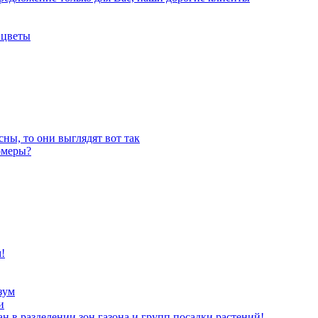
 цветы
ны, то они выглядят вот так
омеры?
!
зум
и
ан в разделении зон газона и групп посадки растений!