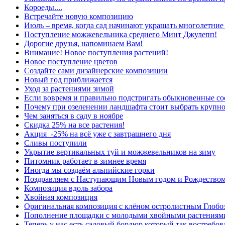
Короеды....
Встречайте новую композицию
Июль – время, когда сад начинают украшать многолетние
Поступление можжевельника среднего Минт Джулепп!
Дорогие друзья, напоминаем Вам!
Внимание! Новое поступления растений!
Новое поступление цветов
Создайте сами дизайнерские композиции
Новый год приближается
Уход за растениями зимой
Если вовремя и правильно подстригать обыкновенные сос
Почему при озеленении ландшафта стоит выбрать крупн
Чем заняться в саду в ноябре
Скидка 25% на все растения!
Акция -25% на всё уже с завтрашнего дня
Сливы поступили
Укрытие вертикальных туй и можжевельников на зиму
Питомник работает в зимнее время
Иногда мы создаём альпийские горки
Поздравляем с Наступающим Новым годом и Рождеством
Композиция вдоль забора
Хвойная композиция
Оригинальная композиция с клёном остролистным Глобо
Пополнение площадки с молодыми хвойными растениям
Теперь у нас есть садовый бордюр который так востребов