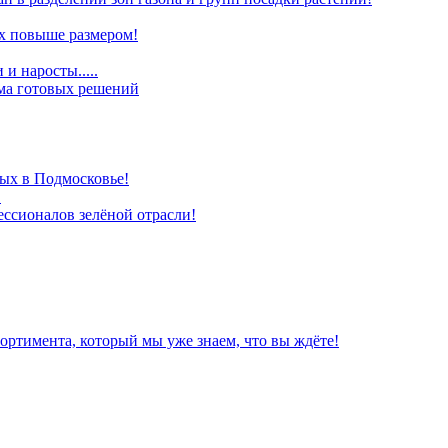
х повыше размером!
и наросты.....
ома готовых решений
ых в Подмосковье!
!
ессионалов зелёной отрасли!
ортимента, который мы уже знаем, что вы ждёте!