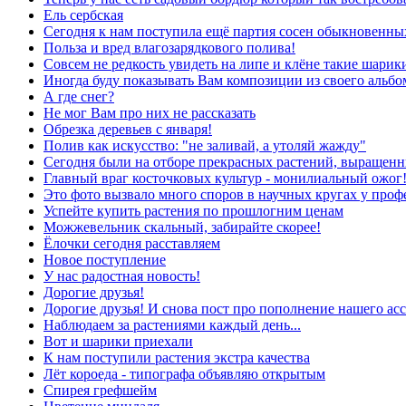
Ель сербская
Сегодня к нам поступила ещё партия сосен обыкновенны
Польза и вред влагозарядкового полива!
Совсем не редкость увидеть на липе и клёне такие шарики 
Иногда буду показывать Вам композиции из своего альб
А где снег?
Не мог Вам про них не рассказать
Обрезка деревьев с января!
Полив как искусство: "не заливай, а утоляй жажду"
Сегодня были на отборе прекрасных растений, выращенн
Главный враг косточковых культур - монилиальный ожог
Это фото вызвало много споров в научных кругах у проф
Успейте купить растения по прошлогним ценам
Можжевельник скальный, забирайте скорее!
Ёлочки сегодня расставляем
Новое поступление
У нас радостная новость!
Дорогие друзья!
Дорогие друзья! И снова пост про пополнение нашего асс
Наблюдаем за растениями каждый день...
Вот и шарики приехали
К нам поступили растения экстра качества
Лёт короеда - типографа объявляю открытым
Спирея грефшейм