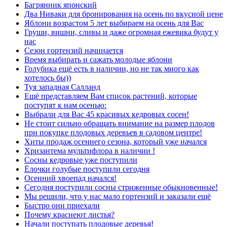
Багрянник японский
Два Ниваки для бронирования на осень по вкусной цене
Яблони возрастом 5 лет выбираем на осень для Вас
Груши, вишни, сливы и даже огромная ежевика будут у
нас
Сезон гортензий начинается
Время выбирать и сажать молодые яблони
Голубика ещё есть в наличии, но не так много как
хотелось бы))
Туя западная Салланд
Ещё представляем Вам список растений, которые
поступят к нам осенью:
Выбрали для Вас 45 красивых кедровых сосен!
Не стоит сильно обращать внимание на размер плодов
при покупке плодовых деревьев в садовом центре!
Хиты продаж осеннего сезона, который уже начался
Хризантема мультифлора в наличии !
Сосны кедровые уже поступили
Ёлочки голубые поступили сегодня
Осенний хвоепад начался!
Сегодня поступили сосны стриженные обыкновенные!
Мы решили, что у нас мало гортензий и заказали ещё
Быстро они приехали
Почему краснеют листья?
Начали поступать плодовые деревья!