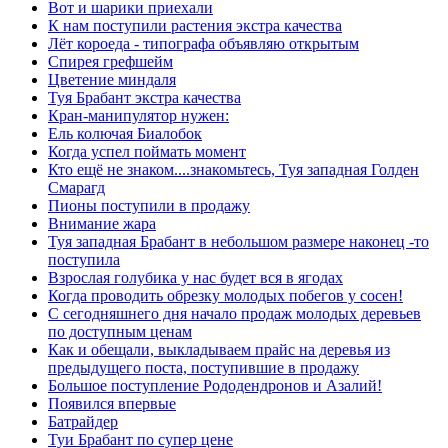
Вот и шарики приехали
К нам поступили растения экстра качества
Лёт короеда - типографа объявляю открытым
Спирея грефшейм
Цветение миндаля
Туя Брабант экстра качества
Кран-манипулятор нужен:
Ель колючая Биалобок
Когда успел поймать момент
Кто ещё не знаком....знакомьтесь, Туя западная Голден
Смарагд
Пионы поступили в продажу
Внимание жара
Туя западная Брабант в небольшом размере наконец -то
поступила
Взрослая голубика у нас будет вся в ягодах
Когда проводить обрезку молодых побегов у сосен!
С сегодняшнего дня начало продаж молодых деревьев
по доступным ценам
Как и обещали, выкладываем прайс на деревья из
предыдущего поста, поступившие в продажу
Большое поступление Рододендронов и Азалий!
Появился впервые
Батрайдер
Туи Брабант по супер цене