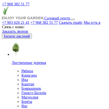
+7 968 382 51 77
Садовый центр
+7 903 626 21 41
+7 968 382 51 77
Скачать прайс
Мы есть в
Связь с нами:
Заказать звонок
Каталог растений
Лиственные деревья
Рябина
Карагана
Ива
Каштан
Боярышник
Гинкго Билоба
Магнолия
Берёза
Вяз