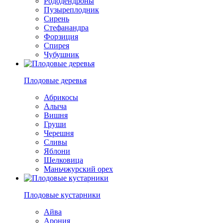
Рододендроны
Пузыреплодник
Сирень
Стефанандра
Форзиция
Спирея
Чубушник
Плодовые деревья
Абрикосы
Алыча
Вишня
Груши
Черешня
Сливы
Яблони
Шелковица
Маньчжурский орех
Плодовые кустарники
Айва
Арония