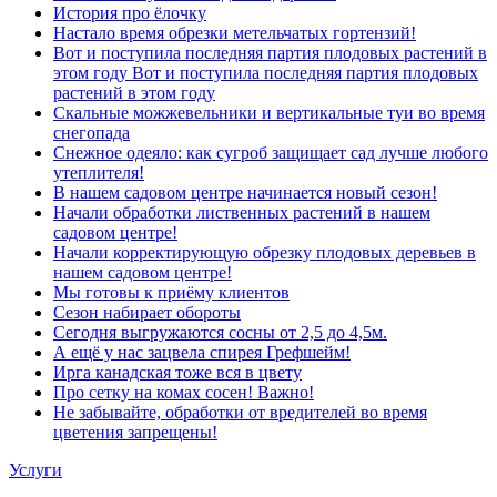
История про ёлочку
Настало время обрезки метельчатых гортензий!
Вот и поступила последняя партия плодовых растений в
этом году Вот и поступила последняя партия плодовых
растений в этом году
Скальные можжевельники и вертикальные туи во время
снегопада
Снежное одеяло: как сугроб защищает сад лучше любого
утеплителя!
В нашем садовом центре начинается новый сезон!
Начали обработки лиственных растений в нашем
садовом центре!
Начали корректирующую обрезку плодовых деревьев в
нашем садовом центре!
Мы готовы к приёму клиентов
Сезон набирает обороты
Сегодня выгружаются сосны от 2,5 до 4,5м.
А ещё у нас зацвела спирея Грефшейм!
Ирга канадская тоже вся в цвету
Про сетку на комах сосен! Важно!
Не забывайте, обработки от вредителей во время
цветения запрещены!
Услуги