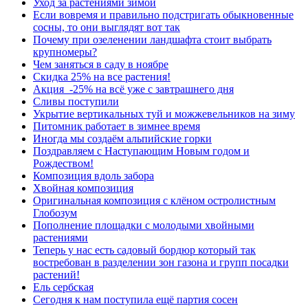
Уход за растениями зимой
Если вовремя и правильно подстригать обыкновенные
сосны, то они выглядят вот так
Почему при озеленении ландшафта стоит выбрать
крупномеры?
Чем заняться в саду в ноябре
Скидка 25% на все растения!
Акция -25% на всё уже с завтрашнего дня
Сливы поступили
Укрытие вертикальных туй и можжевельников на зиму
Питомник работает в зимнее время
Иногда мы создаём альпийские горки
Поздравляем с Наступающим Новым годом и
Рождеством!
Композиция вдоль забора
Хвойная композиция
Оригинальная композиция с клёном остролистным
Глобозум
Пополнение площадки с молодыми хвойными
растениями
Теперь у нас есть садовый бордюр который так
востребован в разделении зон газона и групп посадки
растений!
Ель сербская
Сегодня к нам поступила ещё партия сосен