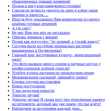
обыкновенных повыше размером!
Польза и вред влагозарядкового полива!
Совсем не редкость увидеть на липе и клёне такие
шарики и наросты.....
Иногда буду показывать Вам композиции из своего
альбома готовых решений
А где снег?
Не мог Вам про них не рассказать
Обрезка деревьев с января!
Полив как искусство: "не заливай, а утоляй жажду"
Сегодня были на отборе прекрасных растений,
выращенных в Подмосковье!
Главный враг косточковых культур - монилиальный
ожог!
Это фото вызвало много споров в научных кругах у
профессионалов зелёной отрасли!
Успейте купить растения по прошлогним ценам
Можжевельник скальный, забирайте скорее!
Ёлочки сегодня расставляем
Новое поступление
У нас радостная новость!
Дорогие друзья!
Дорогие друзья! И снова пост про пополнение нашего
ассортимента, который мы уже знаем, что вы ждёте!
Наблюдаем за растениями каждый день...