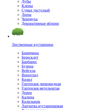
Дубы
Клены
Сумах уксусный
Липы
Черемуха
Декоративные яблони
Лиственные кустарники
Бирючина
Бересклет
Барбарис
Бузина
Вейгела
Виноград
Кизил
Гортензия древовидная
Гортензия метельчатая
Дерен
Калина
Кизильник
Лапчатка кустарниковая