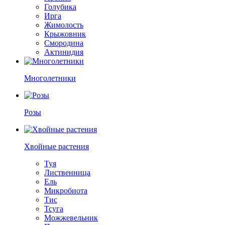
Голубика
Ирга
Жимолость
Крыжовник
Смородина
Актинидия
Многолетники
Розы
Хвойные растения
Туя
Лиственница
Ель
Микробиота
Тис
Тсуга
Можжевельник