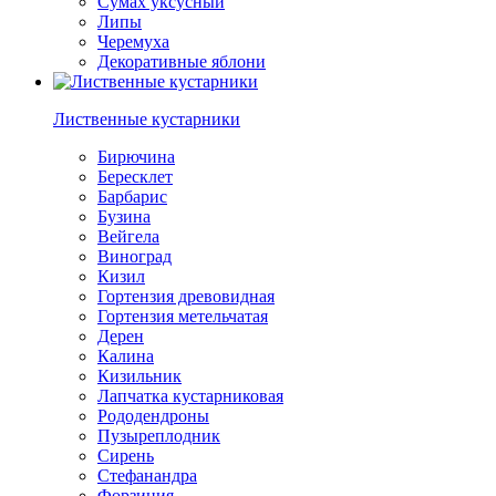
Сумах уксусный
Липы
Черемуха
Декоративные яблони
Лиственные кустарники
Бирючина
Бересклет
Барбарис
Бузина
Вейгела
Виноград
Кизил
Гортензия древовидная
Гортензия метельчатая
Дерен
Калина
Кизильник
Лапчатка кустарниковая
Рододендроны
Пузыреплодник
Сирень
Стефанандра
Форзиция