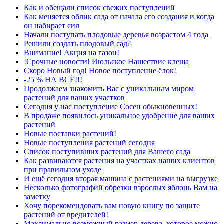
Как и обещали список свежих поступлений
Как меняется облик сада от начала его создания и когда
он набирает сил
Начали поступать плодовые деревья возрастом 4 года
Решили создать плодовый сад?
Внимание! Акция на газон!
!Срочные новости! Июльское Нашествие клеща
Скоро Новый год! Новое поступление ёлок!
-25 % НА ВСЁ!!!
Продолжаем знакомить Вас с уникальным миром
растений для ваших участков
Сегодня у нас поступление Сосен обыкновенных!
В продаже появилось уникальное удобрение для ваших
растений
Новые поставки растений!
Новые поступления растений сегодня
Список поступивших растений для Вашего сада
Как развиваются растения на участках наших клиентов
при правильном уходе
И ещё сегодня вторая машина с растениями на выгрузке
Несколько фотографий обрезки взрослых яблонь Вам на
заметку
Хочу порекомендовать вам новую книгу по защите
растений от вредителей!
Максимально возможный размер дерева, которое можно