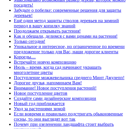
посадить!
Забудьте о побелке: современные решения для защиты
деревьев!
Ещё один метод защиты стволов деревьев на зимний
период в вашу копилку знаний
Продолжаем открывать растения!
Как и обещали, делимся с вами ценами на растения!
Только сегодня!
Уникальное и интересное, но ограниченное по времени
предложение только для Вас, наши дорогие клиенты
Короеды....
Встречайте новую композицию
Июль – время, когда сад начинают украшать
многолетние цветы
Поступление можжевельника среднего Минт Джулепп!
Дорогие друзья, напоминаем Вам!
Внимание! Новое поступления растений!
Новое поступление цветов
Создайте сами дизайнерские композиции
Новый год приближается
Уход за растениями зимой
Если вовремя и правильно подстригать обыкновенные
сосны, то они выглядят вот так
Почему при озеленении ландшафта стоит выбрать