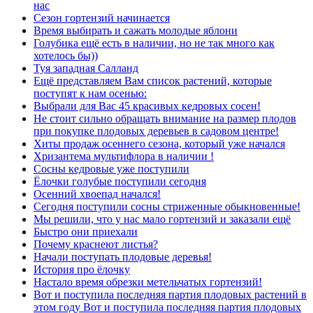
нас
Сезон гортензий начинается
Время выбирать и сажать молодые яблони
Голубика ещё есть в наличии, но не так много как
хотелось бы))
Туя западная Салланд
Ещё представляем Вам список растений, которые
поступят к нам осенью:
Выбрали для Вас 45 красивых кедровых сосен!
Не стоит сильно обращать внимание на размер плодов
при покупке плодовых деревьев в садовом центре!
Хиты продаж осеннего сезона, который уже начался
Хризантема мультифлора в наличии !
Сосны кедровые уже поступили
Ёлочки голубые поступили сегодня
Осенний хвоепад начался!
Сегодня поступили сосны стриженные обыкновенные!
Мы решили, что у нас мало гортензий и заказали ещё
Быстро они приехали
Почему краснеют листья?
Начали поступать плодовые деревья!
История про ёлочку
Настало время обрезки метельчатых гортензий!
Вот и поступила последняя партия плодовых растений в
этом году Вот и поступила последняя партия плодовых