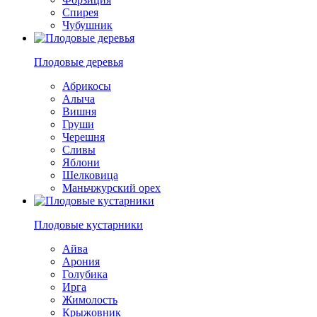
Спирея
Чубушник
Плодовые деревья
Абрикосы
Алыча
Вишня
Груши
Черешня
Сливы
Яблони
Шелковица
Маньчжурский орех
Плодовые кустарники
Айва
Арония
Голубика
Ирга
Жимолость
Крыжовник