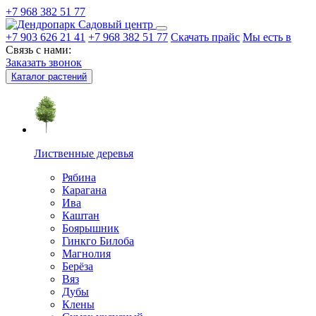
+7 968 382 51 77
Садовый центр
+7 903 626 21 41
+7 968 382 51 77
Скачать прайс
Мы есть в
Связь с нами:
Заказать звонок
Каталог растений
Лиственные деревья
Рябина
Карагана
Ива
Каштан
Боярышник
Гинкго Билоба
Магнолия
Берёза
Вяз
Дубы
Клены