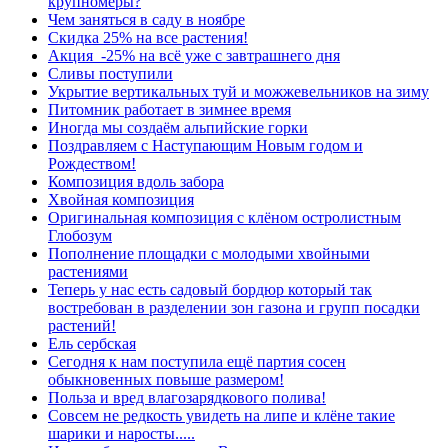
крупномеры?
Чем заняться в саду в ноябре
Скидка 25% на все растения!
Акция -25% на всё уже с завтрашнего дня
Сливы поступили
Укрытие вертикальных туй и можжевельников на зиму
Питомник работает в зимнее время
Иногда мы создаём альпийские горки
Поздравляем с Наступающим Новым годом и
Рождеством!
Композиция вдоль забора
Хвойная композиция
Оригинальная композиция с клёном остролистным
Глобозум
Пополнение площадки с молодыми хвойными
растениями
Теперь у нас есть садовый бордюр который так
востребован в разделении зон газона и групп посадки
растений!
Ель сербская
Сегодня к нам поступила ещё партия сосен
обыкновенных повыше размером!
Польза и вред влагозарядкового полива!
Совсем не редкость увидеть на липе и клёне такие
шарики и наросты.....