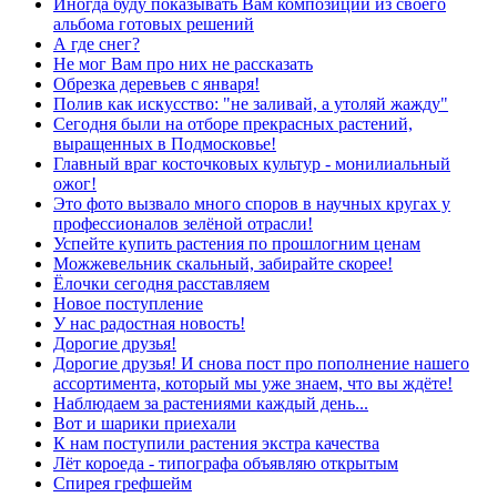
Иногда буду показывать Вам композиции из своего
альбома готовых решений
А где снег?
Не мог Вам про них не рассказать
Обрезка деревьев с января!
Полив как искусство: "не заливай, а утоляй жажду"
Сегодня были на отборе прекрасных растений,
выращенных в Подмосковье!
Главный враг косточковых культур - монилиальный
ожог!
Это фото вызвало много споров в научных кругах у
профессионалов зелёной отрасли!
Успейте купить растения по прошлогним ценам
Можжевельник скальный, забирайте скорее!
Ёлочки сегодня расставляем
Новое поступление
У нас радостная новость!
Дорогие друзья!
Дорогие друзья! И снова пост про пополнение нашего
ассортимента, который мы уже знаем, что вы ждёте!
Наблюдаем за растениями каждый день...
Вот и шарики приехали
К нам поступили растения экстра качества
Лёт короеда - типографа объявляю открытым
Спирея грефшейм