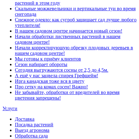
растений в этом году
Скальные можжевельники и вертикальные туи во время
снегопада
Снежное одеяло: как сугроб защищает сад лучше любого
утеплителя!
В нашем садовом центре начинается новый сезон!
Начали обработки лиственных растений в нашем
садовом центре!
Начали корректирующую обрезку плодовых деревьев в
нашем садовом центре!
Мы готовы к приёму клиентов
Сезон набирает обороты
Сегодня выгружаются сосны от 2,5 до 4,5м.
А ещё у нас зацвела спирея Грефшейм!
Ирга канадская тоже вся в цвету
Про сетку на комах сосен! Важно!
Не забывайте, обработки от вредителей во время
цветения запрещены!
Услуги
Доставка
Посадка растений
Выезд агронома
Обработка сада