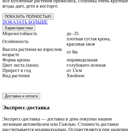
Все купленные растения прижились. Голубика очень крупные
ягоды дает, дети в восторге.
ПОКАЗАТЬ ПОЛНОСТЬЮ
ПОКАЗАТЬ БОЛЬШЕ
Характеристики
Морозостойкость
до -35
плотная густая крона,
Особенность
красивая хвоя
Высота растения во взрослом
от 8м
возрасте
Форма кроны
пирамидальная
Цвет листа (хвои)
голубовато-зеленая
Прирост в год
от 15см
Вид растения
Хвойное
Доставка и оплата
Экспресс-доставка
Экспресс-доставка — доставка в день покупки нашим
легковым автомобилем или Газелью. Стоимость доставки
рассчитывается индивидуально. Осуществляется при наличии