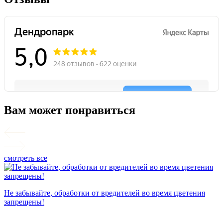
Вам может понравиться
смотреть все
П
Не забывайте, обработки от вредителей во время цветения
запрещены!