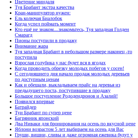
Цветение миндаля
Туя Брабант экстра качества
Кран-манипулятор нужен:
Ель колючая Биалобок
Когда успел поймать момент
Кто ещё не знаком....знакомьтесь, Туя западная Голден
Смарагд
Пионы поступили в продажу
Внимание жара
Туя западная Брабант в небольшом размере наконец -то
поступила
Взрослая голубика у нас будет вся в ягодах
Когда проводить обрезку молодых побегов у сосен!
С сегодняшнего дня начало продаж молодых деревьев
по доступным ценам
Как и обещали, выкладываем прайс на деревья из
предыдущего поста, поступившие в продажу
Большое поступление Рододендронов и Азалий!
Появился впервые
Батрайдер
Туи Брабант по супер цене
Багрянник японский
Два Ниваки для бронирования на осень по вкусной цене
Яблони возрастом 5 лет выбираем на осень для Вас
Груши, вишни, сливы и даже огромная ежевика будут у