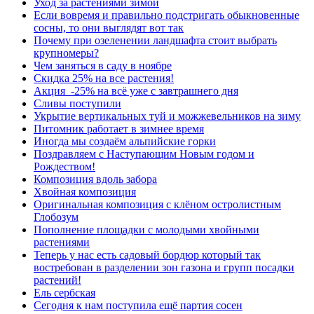
Уход за растениями зимой
Если вовремя и правильно подстригать обыкновенные
сосны, то они выглядят вот так
Почему при озеленении ландшафта стоит выбрать
крупномеры?
Чем заняться в саду в ноябре
Скидка 25% на все растения!
Акция -25% на всё уже с завтрашнего дня
Сливы поступили
Укрытие вертикальных туй и можжевельников на зиму
Питомник работает в зимнее время
Иногда мы создаём альпийские горки
Поздравляем с Наступающим Новым годом и
Рождеством!
Композиция вдоль забора
Хвойная композиция
Оригинальная композиция с клёном остролистным
Глобозум
Пополнение площадки с молодыми хвойными
растениями
Теперь у нас есть садовый бордюр который так
востребован в разделении зон газона и групп посадки
растений!
Ель сербская
Сегодня к нам поступила ещё партия сосен