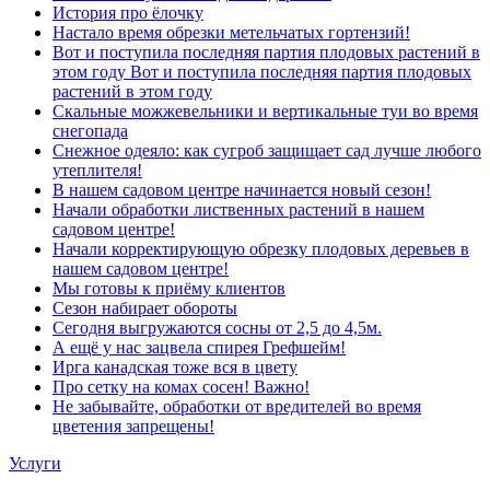
История про ёлочку
Настало время обрезки метельчатых гортензий!
Вот и поступила последняя партия плодовых растений в
этом году Вот и поступила последняя партия плодовых
растений в этом году
Скальные можжевельники и вертикальные туи во время
снегопада
Снежное одеяло: как сугроб защищает сад лучше любого
утеплителя!
В нашем садовом центре начинается новый сезон!
Начали обработки лиственных растений в нашем
садовом центре!
Начали корректирующую обрезку плодовых деревьев в
нашем садовом центре!
Мы готовы к приёму клиентов
Сезон набирает обороты
Сегодня выгружаются сосны от 2,5 до 4,5м.
А ещё у нас зацвела спирея Грефшейм!
Ирга канадская тоже вся в цвету
Про сетку на комах сосен! Важно!
Не забывайте, обработки от вредителей во время
цветения запрещены!
Услуги