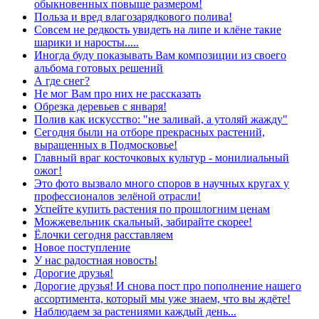
обыкновенных повыше размером!
Польза и вред влагозарядкового полива!
Совсем не редкость увидеть на липе и клёне такие
шарики и наросты.....
Иногда буду показывать Вам композиции из своего
альбома готовых решений
А где снег?
Не мог Вам про них не рассказать
Обрезка деревьев с января!
Полив как искусство: "не заливай, а утоляй жажду"
Сегодня были на отборе прекрасных растений,
выращенных в Подмосковье!
Главный враг косточковых культур - монилиальный
ожог!
Это фото вызвало много споров в научных кругах у
профессионалов зелёной отрасли!
Успейте купить растения по прошлогним ценам
Можжевельник скальный, забирайте скорее!
Ёлочки сегодня расставляем
Новое поступление
У нас радостная новость!
Дорогие друзья!
Дорогие друзья! И снова пост про пополнение нашего
ассортимента, который мы уже знаем, что вы ждёте!
Наблюдаем за растениями каждый день...