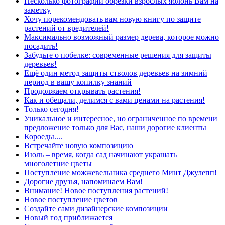
Несколько фотографий обрезки взрослых яблонь Вам на
заметку
Хочу порекомендовать вам новую книгу по защите
растений от вредителей!
Максимально возможный размер дерева, которое можно
посадить!
Забудьте о побелке: современные решения для защиты
деревьев!
Ещё один метод защиты стволов деревьев на зимний
период в вашу копилку знаний
Продолжаем открывать растения!
Как и обещали, делимся с вами ценами на растения!
Только сегодня!
Уникальное и интересное, но ограниченное по времени
предложение только для Вас, наши дорогие клиенты
Короеды....
Встречайте новую композицию
Июль – время, когда сад начинают украшать
многолетние цветы
Поступление можжевельника среднего Минт Джулепп!
Дорогие друзья, напоминаем Вам!
Внимание! Новое поступления растений!
Новое поступление цветов
Создайте сами дизайнерские композиции
Новый год приближается