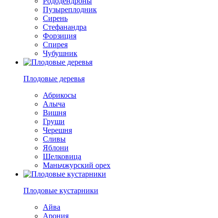
Рододендроны
Пузыреплодник
Сирень
Стефанандра
Форзиция
Спирея
Чубушник
Плодовые деревья
Абрикосы
Алыча
Вишня
Груши
Черешня
Сливы
Яблони
Шелковица
Маньчжурский орех
Плодовые кустарники
Айва
Арония