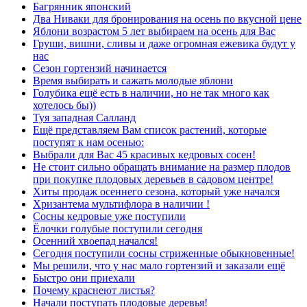
Багрянник японский
Два Ниваки для бронирования на осень по вкусной цене
Яблони возрастом 5 лет выбираем на осень для Вас
Груши, вишни, сливы и даже огромная ежевика будут у
нас
Сезон гортензий начинается
Время выбирать и сажать молодые яблони
Голубика ещё есть в наличии, но не так много как
хотелось бы))
Туя западная Салланд
Ещё представляем Вам список растений, которые
поступят к нам осенью:
Выбрали для Вас 45 красивых кедровых сосен!
Не стоит сильно обращать внимание на размер плодов
при покупке плодовых деревьев в садовом центре!
Хиты продаж осеннего сезона, который уже начался
Хризантема мультифлора в наличии !
Сосны кедровые уже поступили
Ёлочки голубые поступили сегодня
Осенний хвоепад начался!
Сегодня поступили сосны стриженные обыкновенные!
Мы решили, что у нас мало гортензий и заказали ещё
Быстро они приехали
Почему краснеют листья?
Начали поступать плодовые деревья!