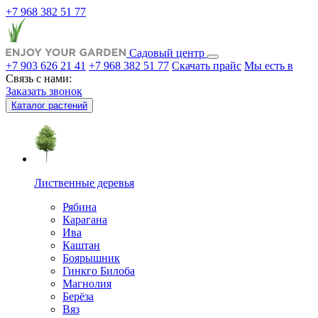
+7 968 382 51 77
Садовый центр
+7 903 626 21 41
+7 968 382 51 77
Скачать прайс
Мы есть в
Связь с нами:
Заказать звонок
Каталог растений
Лиственные деревья
Рябина
Карагана
Ива
Каштан
Боярышник
Гинкго Билоба
Магнолия
Берёза
Вяз