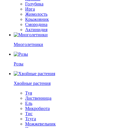
Голубика
Ирга
Жимолость
Крыжовник
Смородина
Актинидия
Многолетники
Розы
Хвойные растения
Туя
Лиственница
Ель
Микробиота
Тис
Тсуга
Можжевельник