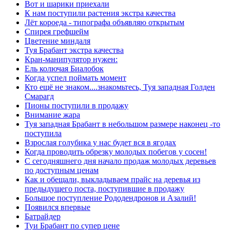
Вот и шарики приехали
К нам поступили растения экстра качества
Лёт короеда - типографа объявляю открытым
Спирея грефшейм
Цветение миндаля
Туя Брабант экстра качества
Кран-манипулятор нужен:
Ель колючая Биалобок
Когда успел поймать момент
Кто ещё не знаком....знакомьтесь, Туя западная Голден
Смарагд
Пионы поступили в продажу
Внимание жара
Туя западная Брабант в небольшом размере наконец -то
поступила
Взрослая голубика у нас будет вся в ягодах
Когда проводить обрезку молодых побегов у сосен!
С сегодняшнего дня начало продаж молодых деревьев
по доступным ценам
Как и обещали, выкладываем прайс на деревья из
предыдущего поста, поступившие в продажу
Большое поступление Рододендронов и Азалий!
Появился впервые
Батрайдер
Туи Брабант по супер цене