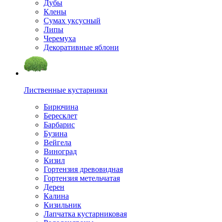
Дубы
Клены
Сумах уксусный
Липы
Черемуха
Декоративные яблони
Лиственные кустарники
Бирючина
Бересклет
Барбарис
Бузина
Вейгела
Виноград
Кизил
Гортензия древовидная
Гортензия метельчатая
Дерен
Калина
Кизильник
Лапчатка кустарниковая