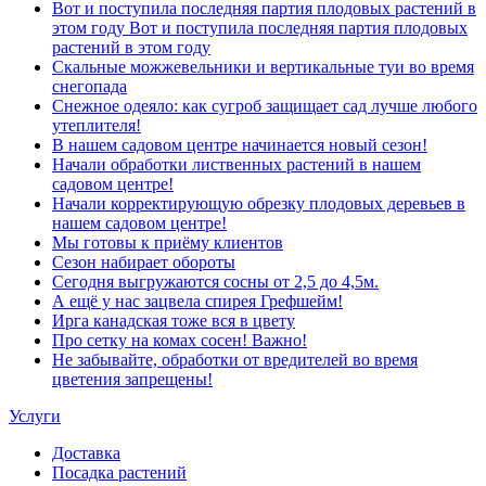
Вот и поступила последняя партия плодовых растений в
этом году Вот и поступила последняя партия плодовых
растений в этом году
Скальные можжевельники и вертикальные туи во время
снегопада
Снежное одеяло: как сугроб защищает сад лучше любого
утеплителя!
В нашем садовом центре начинается новый сезон!
Начали обработки лиственных растений в нашем
садовом центре!
Начали корректирующую обрезку плодовых деревьев в
нашем садовом центре!
Мы готовы к приёму клиентов
Сезон набирает обороты
Сегодня выгружаются сосны от 2,5 до 4,5м.
А ещё у нас зацвела спирея Грефшейм!
Ирга канадская тоже вся в цвету
Про сетку на комах сосен! Важно!
Не забывайте, обработки от вредителей во время
цветения запрещены!
Услуги
Доставка
Посадка растений