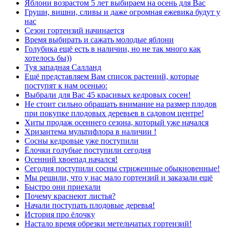
Яблони возрастом 5 лет выбираем на осень для Вас
Груши, вишни, сливы и даже огромная ежевика будут у
нас
Сезон гортензий начинается
Время выбирать и сажать молодые яблони
Голубика ещё есть в наличии, но не так много как
хотелось бы))
Туя западная Салланд
Ещё представляем Вам список растений, которые
поступят к нам осенью:
Выбрали для Вас 45 красивых кедровых сосен!
Не стоит сильно обращать внимание на размер плодов
при покупке плодовых деревьев в садовом центре!
Хиты продаж осеннего сезона, который уже начался
Хризантема мультифлора в наличии !
Сосны кедровые уже поступили
Ёлочки голубые поступили сегодня
Осенний хвоепад начался!
Сегодня поступили сосны стриженные обыкновенные!
Мы решили, что у нас мало гортензий и заказали ещё
Быстро они приехали
Почему краснеют листья?
Начали поступать плодовые деревья!
История про ёлочку
Настало время обрезки метельчатых гортензий!