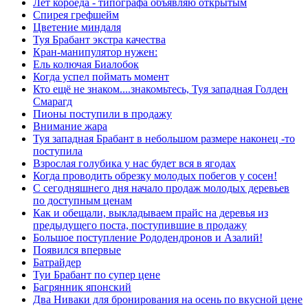
Лёт короеда - типографа объявляю открытым
Спирея грефшейм
Цветение миндаля
Туя Брабант экстра качества
Кран-манипулятор нужен:
Ель колючая Биалобок
Когда успел поймать момент
Кто ещё не знаком....знакомьтесь, Туя западная Голден
Смарагд
Пионы поступили в продажу
Внимание жара
Туя западная Брабант в небольшом размере наконец -то
поступила
Взрослая голубика у нас будет вся в ягодах
Когда проводить обрезку молодых побегов у сосен!
С сегодняшнего дня начало продаж молодых деревьев
по доступным ценам
Как и обещали, выкладываем прайс на деревья из
предыдущего поста, поступившие в продажу
Большое поступление Рододендронов и Азалий!
Появился впервые
Батрайдер
Туи Брабант по супер цене
Багрянник японский
Два Ниваки для бронирования на осень по вкусной цене