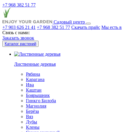
+7 968 382 51 77
Садовый центр
+7 903 626 21 41
+7 968 382 51 77
Скачать прайс
Мы есть в
Связь с нами:
Заказать звонок
Каталог растений
Лиственные деревья
Рябина
Карагана
Ива
Каштан
Боярышник
Гинкго Билоба
Магнолия
Берёза
Вяз
Дубы
Клены