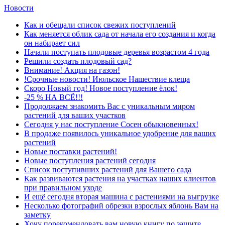
Новости
Как и обещали список свежих поступлений
Как меняется облик сада от начала его создания и когда
он набирает сил
Начали поступать плодовые деревья возрастом 4 года
Решили создать плодовый сад?
Внимание! Акция на газон!
!Срочные новости! Июльское Нашествие клеща
Скоро Новый год! Новое поступление ёлок!
-25 % НА ВСЁ!!!
Продолжаем знакомить Вас с уникальным миром
растений для ваших участков
Сегодня у нас поступление Сосен обыкновенных!
В продаже появилось уникальное удобрение для ваших
растений
Новые поставки растений!
Новые поступления растений сегодня
Список поступивших растений для Вашего сада
Как развиваются растения на участках наших клиентов
при правильном уходе
И ещё сегодня вторая машина с растениями на выгрузке
Несколько фотографий обрезки взрослых яблонь Вам на
заметку
Хочу порекомендовать вам новую книгу по защите