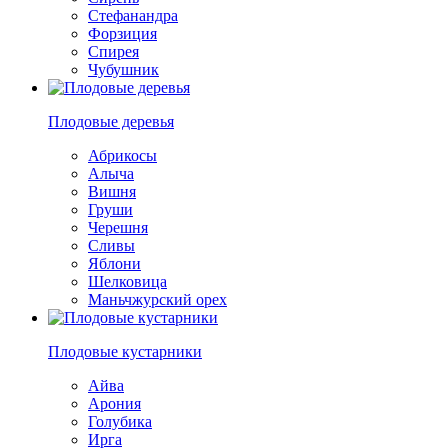
Стефанандра
Форзиция
Спирея
Чубушник
Плодовые деревья
Абрикосы
Алыча
Вишня
Груши
Черешня
Сливы
Яблони
Шелковица
Маньчжурский орех
Плодовые кустарники
Айва
Арония
Голубика
Ирга