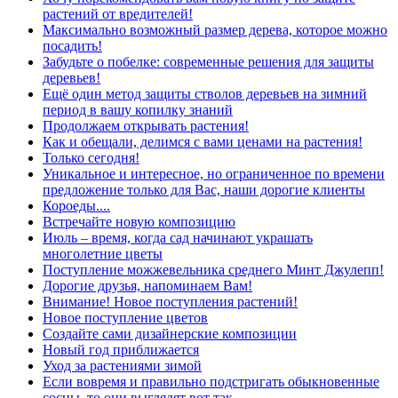
растений от вредителей!
Максимально возможный размер дерева, которое можно
посадить!
Забудьте о побелке: современные решения для защиты
деревьев!
Ещё один метод защиты стволов деревьев на зимний
период в вашу копилку знаний
Продолжаем открывать растения!
Как и обещали, делимся с вами ценами на растения!
Только сегодня!
Уникальное и интересное, но ограниченное по времени
предложение только для Вас, наши дорогие клиенты
Короеды....
Встречайте новую композицию
Июль – время, когда сад начинают украшать
многолетние цветы
Поступление можжевельника среднего Минт Джулепп!
Дорогие друзья, напоминаем Вам!
Внимание! Новое поступления растений!
Новое поступление цветов
Создайте сами дизайнерские композиции
Новый год приближается
Уход за растениями зимой
Если вовремя и правильно подстригать обыкновенные
сосны, то они выглядят вот так