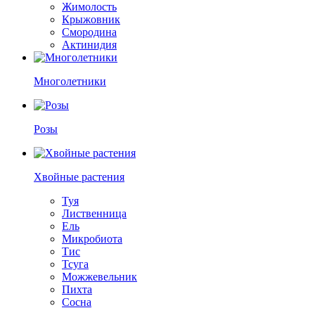
Жимолость
Крыжовник
Смородина
Актинидия
Многолетники
Розы
Хвойные растения
Туя
Лиственница
Ель
Микробиота
Тис
Тсуга
Можжевельник
Пихта
Сосна