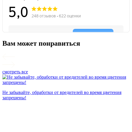
Вам может понравиться
смотреть все
П
Не забывайте, обработки от вредителей во время цветения
запрещены!