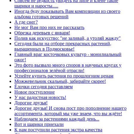
Совсем не редкость увидеть на липе и клёне такие
шарики и наросты.....
Иногда буду показывать Вам композиции из своего
альбома готовых решений
А где снег?
Не мог Вам про них не рассказать
Обрезка деревьев с января!
Полив как искусство: "не заливай, а утоляй жажду"
Сегодня были на отборе прекрасных растений,
выращенных в Подмосковье!
Главный враг косточковых культур - монилиальный
ожог!
Это фото вызвало много споров в научных кругах у
профессионалов зелёной отрасли!
Успейте купить растения по прошлогним ценам
Можжевельник скальный, забирайте скорее!
Ёлочки сегодня расставляем
Новое поступление
У нас радостная новость!
Дорогие друзья!
Дорогие друзья! И снова пост про пополнение нашего
ассортимента, который мы уже знаем, что вы ждёте!
Наблюдаем за растениями каждый день...
Вот и шарики приехали
К нам поступили растения экстра качества