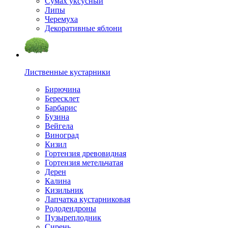
Сумах уксусный
Липы
Черемуха
Декоративные яблони
Лиственные кустарники
Бирючина
Бересклет
Барбарис
Бузина
Вейгела
Виноград
Кизил
Гортензия древовидная
Гортензия метельчатая
Дерен
Калина
Кизильник
Лапчатка кустарниковая
Рододендроны
Пузыреплодник
Сирень