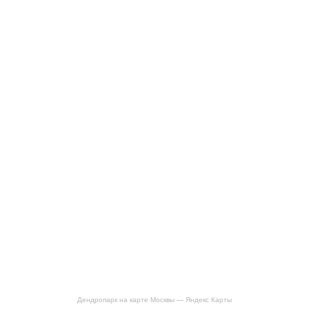
Дендропарк на карте Москвы — Яндекс Карты