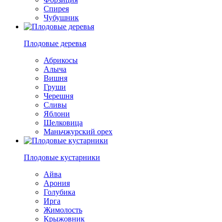
Спирея
Чубушник
Плодовые деревья
Абрикосы
Алыча
Вишня
Груши
Черешня
Сливы
Яблони
Шелковица
Маньчжурский орех
Плодовые кустарники
Айва
Арония
Голубика
Ирга
Жимолость
Крыжовник