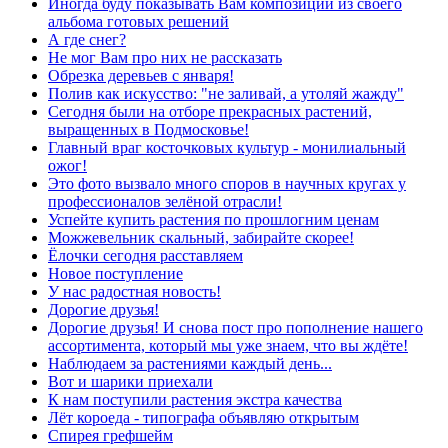
Иногда буду показывать Вам композиции из своего
альбома готовых решений
А где снег?
Не мог Вам про них не рассказать
Обрезка деревьев с января!
Полив как искусство: "не заливай, а утоляй жажду"
Сегодня были на отборе прекрасных растений,
выращенных в Подмосковье!
Главный враг косточковых культур - монилиальный
ожог!
Это фото вызвало много споров в научных кругах у
профессионалов зелёной отрасли!
Успейте купить растения по прошлогним ценам
Можжевельник скальный, забирайте скорее!
Ёлочки сегодня расставляем
Новое поступление
У нас радостная новость!
Дорогие друзья!
Дорогие друзья! И снова пост про пополнение нашего
ассортимента, который мы уже знаем, что вы ждёте!
Наблюдаем за растениями каждый день...
Вот и шарики приехали
К нам поступили растения экстра качества
Лёт короеда - типографа объявляю открытым
Спирея грефшейм