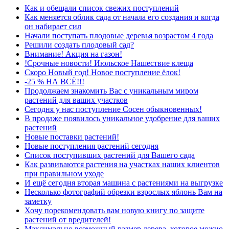
Как и обещали список свежих поступлений
Как меняется облик сада от начала его создания и когда
он набирает сил
Начали поступать плодовые деревья возрастом 4 года
Решили создать плодовый сад?
Внимание! Акция на газон!
!Срочные новости! Июльское Нашествие клеща
Скоро Новый год! Новое поступление ёлок!
-25 % НА ВСЁ!!!
Продолжаем знакомить Вас с уникальным миром
растений для ваших участков
Сегодня у нас поступление Сосен обыкновенных!
В продаже появилось уникальное удобрение для ваших
растений
Новые поставки растений!
Новые поступления растений сегодня
Список поступивших растений для Вашего сада
Как развиваются растения на участках наших клиентов
при правильном уходе
И ещё сегодня вторая машина с растениями на выгрузке
Несколько фотографий обрезки взрослых яблонь Вам на
заметку
Хочу порекомендовать вам новую книгу по защите
растений от вредителей!
Максимально возможный размер дерева, которое можно