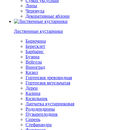
Сумах уксусный
Липы
Черемуха
Декоративные яблони
Лиственные кустарники
Бирючина
Бересклет
Барбарис
Бузина
Вейгела
Виноград
Кизил
Гортензия древовидная
Гортензия метельчатая
Дерен
Калина
Кизильник
Лапчатка кустарниковая
Рододендроны
Пузыреплодник
Сирень
Стефанандра
Форзиция