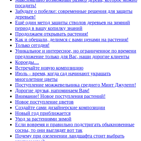
посадить!
Забудьте о побелке: современные решения для защиты
деревьев!
Ещё один метод защиты стволов деревьев на зимний
период в вашу копилку знаний
Продолжаем открывать растения!
Как и обещали, делимся с вами ценами на растения!
Только сегодня!
Уникальное и интересное, но ограниченное по времени
предложение только для Вас, наши дорогие клиенты
Короеды....
Встречайте новую композицию
Июль – время, когда сад начинают украшать
многолетние цветы
Поступление можжевельника среднего Минт Джулепп!
Дорогие друзья, напоминаем Вам!
Внимание! Новое поступления растений!
Новое поступление цветов
Создайте сами дизайнерские композиции
Новый год приближается
Уход за растениями зимой
Если вовремя и правильно подстригать обыкновенные
сосны, то они выглядят вот так
Почему при озеленении ландшафта стоит выбрать