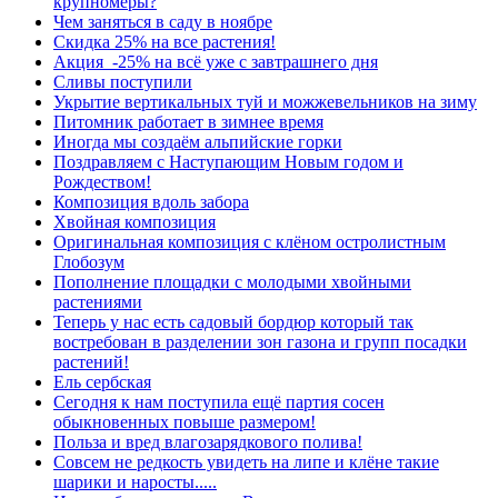
крупномеры?
Чем заняться в саду в ноябре
Скидка 25% на все растения!
Акция -25% на всё уже с завтрашнего дня
Сливы поступили
Укрытие вертикальных туй и можжевельников на зиму
Питомник работает в зимнее время
Иногда мы создаём альпийские горки
Поздравляем с Наступающим Новым годом и
Рождеством!
Композиция вдоль забора
Хвойная композиция
Оригинальная композиция с клёном остролистным
Глобозум
Пополнение площадки с молодыми хвойными
растениями
Теперь у нас есть садовый бордюр который так
востребован в разделении зон газона и групп посадки
растений!
Ель сербская
Сегодня к нам поступила ещё партия сосен
обыкновенных повыше размером!
Польза и вред влагозарядкового полива!
Совсем не редкость увидеть на липе и клёне такие
шарики и наросты.....