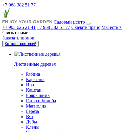
+7 968 382 51 77
Садовый центр
+7 903 626 21 41
+7 968 382 51 77
Скачать прайс
Мы есть в
Связь с нами:
Заказать звонок
Каталог растений
Лиственные деревья
Рябина
Карагана
Ива
Каштан
Боярышник
Гинкго Билоба
Магнолия
Берёза
Вяз
Дубы
Клены