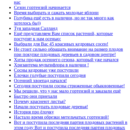
нас
Сезон гортензий начинается
Время выбирать и сажать молодые яблони
Голубика ещё есть в наличии, но не так много как
хотелось бы))
Туя западная Салланд
Ещё представляем Вам список растений, которые
поступят к нам осенью:
Выбрали для Вас 45 красивых кедровых сосен!
Не стоит сильно обращать внимание на размер плодов
при покупке плодовых деревьев в садовом центре!
Хиты продаж осеннего сезона, который уже начался
Хризантема мультифлора в наличии !
Сосны кедровые уже поступили
Ёлочки голубые поступили сегодня
Осенний хвоепад начался!
Сегодня поступили сосны стриженные обыкновенные!
Мы решили, что у нас мало гортензий и заказали ещё
Быстро они приехали
Почему краснеют листья?
Начали поступать плодовые деревья!
История про ёлочку
Настало время обрезки метельчатых гортензий!
Вот и поступила последняя партия плодовых растений в
этом году Вот и поступила последняя партия плодовых