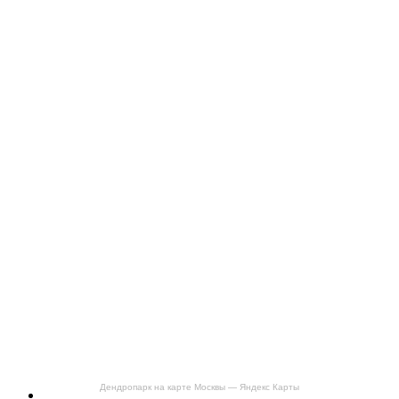
Дендропарк на карте Москвы — Яндекс Карты