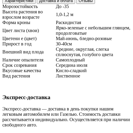
Характеристики
Доставка и оплата
Отзывы
Морозостойкость
До -35
Высота растения во
1,0-1,2 м
взрослом возрасте
Форма кроны
Раскидистая
Ярко-зеленые с небольшим глянцем,
Цвет листа (хвои)
продолговатые
Цветени е (цвет)
Май-июнь, бледно-розовые
Прирост в год
30-40см
Средние, округлая, слегка
Внешний вид плода
сплюснутая, голубого цвета
Наличие опылителя
Самоплодный
Срок созревания
Середина июля
Вкусовые качества
Кисло-сладкий
Вид растения
Лиственное
Экспресс-доставка
Экспресс-доставка — доставка в день покупки нашим
легковым автомобилем или Газелью. Стоимость доставки
рассчитывается индивидуально. Осуществляется при наличии
свободного авто.