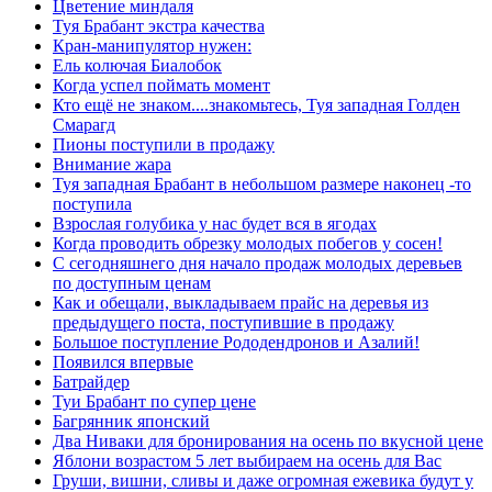
Цветение миндаля
Туя Брабант экстра качества
Кран-манипулятор нужен:
Ель колючая Биалобок
Когда успел поймать момент
Кто ещё не знаком....знакомьтесь, Туя западная Голден
Смарагд
Пионы поступили в продажу
Внимание жара
Туя западная Брабант в небольшом размере наконец -то
поступила
Взрослая голубика у нас будет вся в ягодах
Когда проводить обрезку молодых побегов у сосен!
С сегодняшнего дня начало продаж молодых деревьев
по доступным ценам
Как и обещали, выкладываем прайс на деревья из
предыдущего поста, поступившие в продажу
Большое поступление Рододендронов и Азалий!
Появился впервые
Батрайдер
Туи Брабант по супер цене
Багрянник японский
Два Ниваки для бронирования на осень по вкусной цене
Яблони возрастом 5 лет выбираем на осень для Вас
Груши, вишни, сливы и даже огромная ежевика будут у