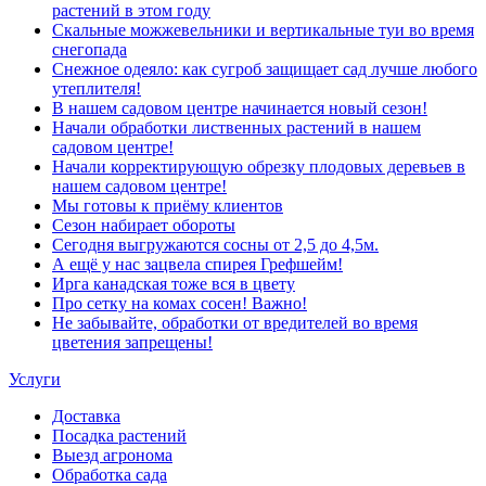
растений в этом году
Скальные можжевельники и вертикальные туи во время
снегопада
Снежное одеяло: как сугроб защищает сад лучше любого
утеплителя!
В нашем садовом центре начинается новый сезон!
Начали обработки лиственных растений в нашем
садовом центре!
Начали корректирующую обрезку плодовых деревьев в
нашем садовом центре!
Мы готовы к приёму клиентов
Сезон набирает обороты
Сегодня выгружаются сосны от 2,5 до 4,5м.
А ещё у нас зацвела спирея Грефшейм!
Ирга канадская тоже вся в цвету
Про сетку на комах сосен! Важно!
Не забывайте, обработки от вредителей во время
цветения запрещены!
Услуги
Доставка
Посадка растений
Выезд агронома
Обработка сада