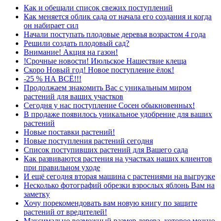
Как и обещали список свежих поступлений
Как меняется облик сада от начала его создания и когда
он набирает сил
Начали поступать плодовые деревья возрастом 4 года
Решили создать плодовый сад?
Внимание! Акция на газон!
!Срочные новости! Июльское Нашествие клеща
Скоро Новый год! Новое поступление ёлок!
-25 % НА ВСЁ!!!
Продолжаем знакомить Вас с уникальным миром
растений для ваших участков
Сегодня у нас поступление Сосен обыкновенных!
В продаже появилось уникальное удобрение для ваших
растений
Новые поставки растений!
Новые поступления растений сегодня
Список поступивших растений для Вашего сада
Как развиваются растения на участках наших клиентов
при правильном уходе
И ещё сегодня вторая машина с растениями на выгрузке
Несколько фотографий обрезки взрослых яблонь Вам на
заметку
Хочу порекомендовать вам новую книгу по защите
растений от вредителей!
Максимально возможный размер дерева, которое можно