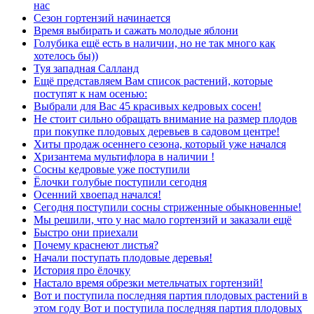
нас
Сезон гортензий начинается
Время выбирать и сажать молодые яблони
Голубика ещё есть в наличии, но не так много как
хотелось бы))
Туя западная Салланд
Ещё представляем Вам список растений, которые
поступят к нам осенью:
Выбрали для Вас 45 красивых кедровых сосен!
Не стоит сильно обращать внимание на размер плодов
при покупке плодовых деревьев в садовом центре!
Хиты продаж осеннего сезона, который уже начался
Хризантема мультифлора в наличии !
Сосны кедровые уже поступили
Ёлочки голубые поступили сегодня
Осенний хвоепад начался!
Сегодня поступили сосны стриженные обыкновенные!
Мы решили, что у нас мало гортензий и заказали ещё
Быстро они приехали
Почему краснеют листья?
Начали поступать плодовые деревья!
История про ёлочку
Настало время обрезки метельчатых гортензий!
Вот и поступила последняя партия плодовых растений в
этом году Вот и поступила последняя партия плодовых