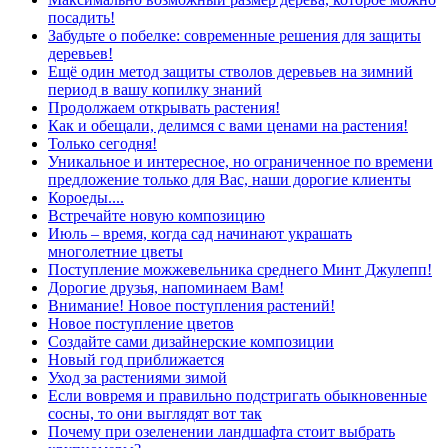
посадить!
Забудьте о побелке: современные решения для защиты
деревьев!
Ещё один метод защиты стволов деревьев на зимний
период в вашу копилку знаний
Продолжаем открывать растения!
Как и обещали, делимся с вами ценами на растения!
Только сегодня!
Уникальное и интересное, но ограниченное по времени
предложение только для Вас, наши дорогие клиенты
Короеды....
Встречайте новую композицию
Июль – время, когда сад начинают украшать
многолетние цветы
Поступление можжевельника среднего Минт Джулепп!
Дорогие друзья, напоминаем Вам!
Внимание! Новое поступления растений!
Новое поступление цветов
Создайте сами дизайнерские композиции
Новый год приближается
Уход за растениями зимой
Если вовремя и правильно подстригать обыкновенные
сосны, то они выглядят вот так
Почему при озеленении ландшафта стоит выбрать