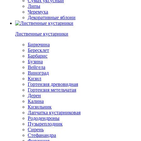
Сумах уксусный
Липы
Черемуха
Декоративные яблони
Лиственные кустарники
Бирючина
Бересклет
Барбарис
Бузина
Вейгела
Виноград
Кизил
Гортензия древовидная
Гортензия метельчатая
Дерен
Калина
Кизильник
Лапчатка кустарниковая
Рододендроны
Пузыреплодник
Сирень
Стефанандра
Форзиция