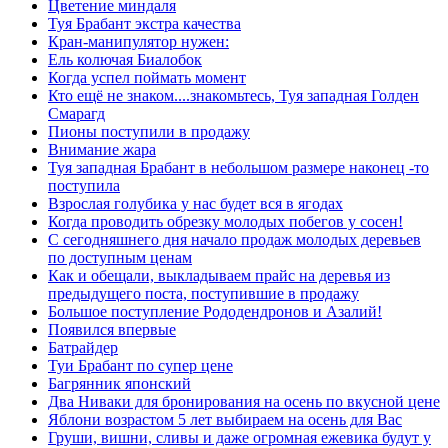
Цветение миндаля
Туя Брабант экстра качества
Кран-манипулятор нужен:
Ель колючая Биалобок
Когда успел поймать момент
Кто ещё не знаком....знакомьтесь, Туя западная Голден
Смарагд
Пионы поступили в продажу
Внимание жара
Туя западная Брабант в небольшом размере наконец -то
поступила
Взрослая голубика у нас будет вся в ягодах
Когда проводить обрезку молодых побегов у сосен!
С сегодняшнего дня начало продаж молодых деревьев
по доступным ценам
Как и обещали, выкладываем прайс на деревья из
предыдущего поста, поступившие в продажу
Большое поступление Рододендронов и Азалий!
Появился впервые
Батрайдер
Туи Брабант по супер цене
Багрянник японский
Два Ниваки для бронирования на осень по вкусной цене
Яблони возрастом 5 лет выбираем на осень для Вас
Груши, вишни, сливы и даже огромная ежевика будут у