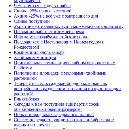
крупномеры?
Чем заняться в саду в ноябре
Скидка 25% на все растения!
Акция -25% на всё уже с завтрашнего дня
Сливы поступили
Укрытие вертикальных туй и можжевельников на зиму
Питомник работает в зимнее время
Иногда мы создаём альпийские горки
Поздравляем с Наступающим Новым годом и
Рождеством!
Композиция вдоль забора
Хвойная композиция
Оригинальная композиция с клёном остролистным
Глобозум
Пополнение площадки с молодыми хвойными
растениями
Теперь у нас есть садовый бордюр который так
востребован в разделении зон газона и групп посадки
растений!
Ель сербская
Сегодня к нам поступила ещё партия сосен
обыкновенных повыше размером!
Польза и вред влагозарядкового полива!
Совсем не редкость увидеть на липе и клёне такие
шарики и наросты.....