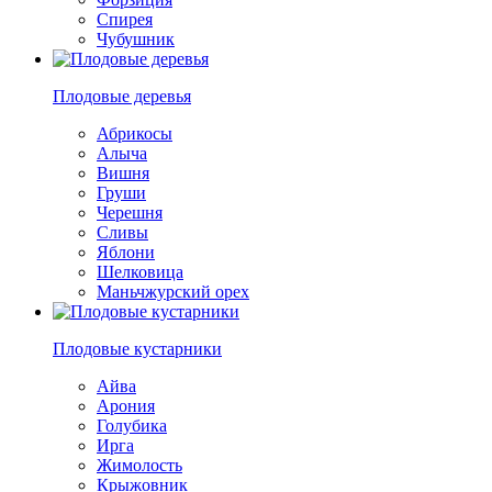
Спирея
Чубушник
Плодовые деревья
Абрикосы
Алыча
Вишня
Груши
Черешня
Сливы
Яблони
Шелковица
Маньчжурский орех
Плодовые кустарники
Айва
Арония
Голубика
Ирга
Жимолость
Крыжовник