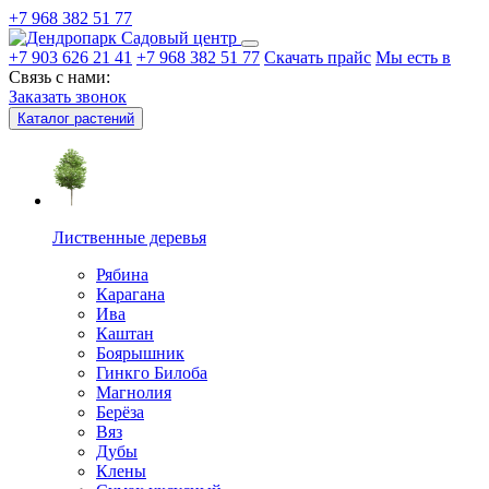
+7 968 382 51 77
Садовый центр
+7 903 626 21 41
+7 968 382 51 77
Скачать прайс
Мы есть в
Связь с нами:
Заказать звонок
Каталог растений
Лиственные деревья
Рябина
Карагана
Ива
Каштан
Боярышник
Гинкго Билоба
Магнолия
Берёза
Вяз
Дубы
Клены