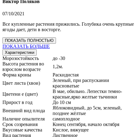
Виктор Поляков
07/10/2021
Все купленные растения прижились. Голубика очень крупные
ягоды дает, дети в восторге.
ПОКАЗАТЬ ПОЛНОСТЬЮ
ПОКАЗАТЬ БОЛЬШЕ
Характеристики
Морозостойкость
до -30
Высота растения во
1,2м.
взрослом возрасте
Форма кроны
Раскидистая
Зеленый, при распускании
Цвет листа (хвои)
красноватые
В мае, обильно. Лепестки темно-
Цветени е (цвет)
красные,ярко желтые тычинки
Прирост в год
До 10 см
Яблоковидный, до 5см, зеленый,
Внешний вид плода
позднее жёлтые
Наличие опылителя
самоплодное
Срок созревания
Конец сентября, начало октября
Вкусовые качества
Кислое, вяжущее
Вид растения
Лиственное