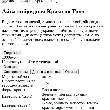
Айва гибридная Кримсон Голд
Выделяется глянцевой, темно-зеленой листвой, яйцевидной
формы. Цветет достаточно рано - по весне. Цветки красные,
насыщенные, в центре украшены жёлтыми аккуратными
тычинками. Диаметр цветков может достигать 3 см. А по
осени айва радует своих владельцев съедобными плодами
желтого окраса.
Подробнее
1000руб.
Наличие уточняйте у менеджера
!
Заказать
Характеристики
Доставка и оплата
Отзывы
Морозостойкость
до -30
Высота растения во
1,2м.
взрослом возрасте
Форма кроны
Раскидистая
Зеленый, при распускании
Цвет листа (хвои)
красноватые
В мае, обильно. Лепестки темно-
Цветени е (цвет)
красные,ярко желтые тычинки