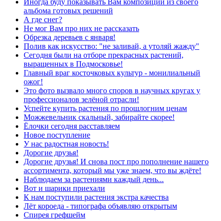
Иногда буду показывать Вам композиции из своего
альбома готовых решений
А где снег?
Не мог Вам про них не рассказать
Обрезка деревьев с января!
Полив как искусство: "не заливай, а утоляй жажду"
Сегодня были на отборе прекрасных растений,
выращенных в Подмосковье!
Главный враг косточковых культур - монилиальный
ожог!
Это фото вызвало много споров в научных кругах у
профессионалов зелёной отрасли!
Успейте купить растения по прошлогним ценам
Можжевельник скальный, забирайте скорее!
Ёлочки сегодня расставляем
Новое поступление
У нас радостная новость!
Дорогие друзья!
Дорогие друзья! И снова пост про пополнение нашего
ассортимента, который мы уже знаем, что вы ждёте!
Наблюдаем за растениями каждый день...
Вот и шарики приехали
К нам поступили растения экстра качества
Лёт короеда - типографа объявляю открытым
Спирея грефшейм