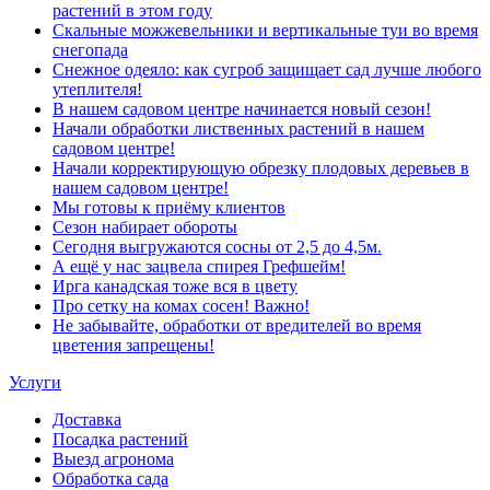
растений в этом году
Скальные можжевельники и вертикальные туи во время
снегопада
Снежное одеяло: как сугроб защищает сад лучше любого
утеплителя!
В нашем садовом центре начинается новый сезон!
Начали обработки лиственных растений в нашем
садовом центре!
Начали корректирующую обрезку плодовых деревьев в
нашем садовом центре!
Мы готовы к приёму клиентов
Сезон набирает обороты
Сегодня выгружаются сосны от 2,5 до 4,5м.
А ещё у нас зацвела спирея Грефшейм!
Ирга канадская тоже вся в цвету
Про сетку на комах сосен! Важно!
Не забывайте, обработки от вредителей во время
цветения запрещены!
Услуги
Доставка
Посадка растений
Выезд агронома
Обработка сада