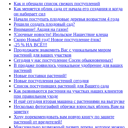
Как и обещали список свежих поступлений
Как меняется облик сада от начала его создания и когда
он набирает сил
Начали поступать плодовые деревья возрастом 4 года
Решили создать плодовый сад?
Внимание! Акция на газон!
!Срочные новости! Июльское Нашествие клеща
Скоро Новый год! Новое поступление ёлок!
-25 % НА ВСЁ!!!
Продолжаем знакомить Вас с уникальным миром
растений для ваших участков
Сегодня у нас поступление Сосен обыкновенных!
В продаже появилось уникальное удобрение для ваших
растений
Новые поставки растений!
Новые поступления растений сегодня
Список поступивших растений для Вашего сада
Как развиваются растения на участках наших клиентов
при правильном уходе
И ещё сегодня вторая машина с растениями на выгрузке
Несколько фотографий обрезки взрослых яблонь Вам на
заметку
Хочу порекомендовать вам новую книгу по защите
растений от вредителей!
Максимально возможный размер дерева, которое можно