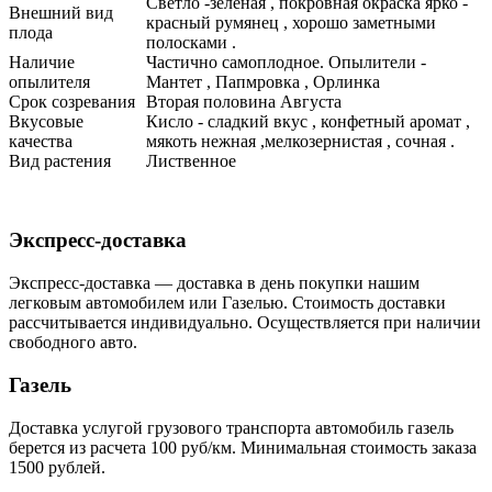
Светло -зеленая , покровная окраска ярко -
Внешний вид
красный румянец , хорошо заметными
плода
полосками .
Наличие
Частично самоплодное. Опылители -
опылителя
Мантет , Папмровка , Орлинка
Срок созревания
Вторая половина Августа
Вкусовые
Кисло - сладкий вкус , конфетный аромат ,
качества
мякоть нежная ,мелкозернистая , сочная .
Вид растения
Лиственное
Экспресс-доставка
Экспресс-доставка — доставка в день покупки нашим
легковым автомобилем или Газелью. Стоимость доставки
рассчитывается индивидуально. Осуществляется при наличии
свободного авто.
Газель
Доставка услугой грузового транспорта автомобиль газель
берется из расчета 100 руб/км. Минимальная стоимость заказа
1500 рублей.