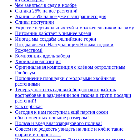
Чем заняться в саду в ноябре
Скидка 25% на все растения!
Акция -25% на всё уже с завтрашнего дня
Сливы поступили
Укрытие вертикальных туй и можжевельников на зиму
Питомник работает в зимнее время
Иногда мы создаём альпийские горки
Поздравляем с Наступающим Новым годом и
Рождеством!
Композиция вдоль забора
Хвойная композиция
Оригинальная композиция с клёном остролистным
Глобозум
Пополнение площадки с молодыми хвойными
растениями
Теперь у нас есть садовый бордюр который так
востребован в разделении зон газона и групп посадки
растений!
Ель сербская
Сегодня к нам поступила ещё партия сосен
обыкновенных повыше размером!
Польза и вред влагозарядкового полива!
Совсем не редкость увидеть на липе и клёне такие
шарики и наросты.....