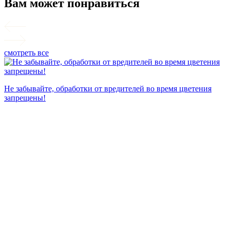
Вам может понравиться
смотреть все
П
Не забывайте, обработки от вредителей во время цветения
запрещены!