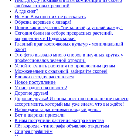
Иногда буду показывать Вам композиции из своего
альбома готовых решений
А где снег?
Не мог Вам про них не рассказать
Обрезка деревьев с января!
Полив как искусство: "не заливай, а утоляй жажду"
Сегодня были на отборе прекрасных растений,
выращенных в Подмосковье!
Главный враг косточковых культур - монилиальный
ожог!
Это фото вызвало много споров в научных кругах у
профессионалов зелёной отрасли!
Успейте купить растения по прошлогним ценам
Можжевельник скальный, забирайте скорее!
Ёлочки сегодня расставляем
Новое поступление
У нас радостная новость!
Дорогие друзья!
Дорогие друзья! И снова пост про пополнение нашего
ассортимента, который мы уже знаем, что вы ждёте!
Наблюдаем за растениями каждый день...
Вот и шарики приехали
К нам поступили растения экстра качества
Лёт короеда - типографа объявляю открытым
Спирея грефшейм