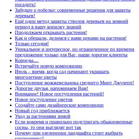
посадить!
Забудьте о побелке: современные решения для защиты
деревьев!
Ещё один метод защиты стволов деревьев на зимний
период в вашу копилку знаний
Продолжаем открывать растения!
Как и обещали, делимся с вами ценами на растения!
Только сегодня!
Уникальное и интересное, но ограниченное по времени
предложение только для Вас, наши дорогие клиенты
Короеды....
Встречайте новую композицию
Июль – время, когда сад начинают украшать
многолетние цветы
Поступление можжевельника среднего Минт Джулепп!
Дорогие друзья, напоминаем Вам!
Внимание! Новое поступления растений!
Новое поступление цветов
Создайте сами дизайнерские композиции
Новый год приближается
Уход за растениями зимой
Если вовремя и правильно подстригать обыкновенные
сосны, то они выглядят вот так
Почему при озеленении ландшафта стоит выбрать
крупномеры?