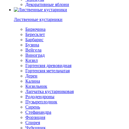
Декоративные яблони
Лиственные кустарники
Бирючина
Бересклет
Барбарис
Бузина
Вейгела
Виноград
Кизил
Гортензия древовидная
Гортензия метельчатая
Дерен
Калина
Кизильник
Лапчатка кустарниковая
Рододендроны
Пузыреплодник
Сирень
Стефанандра
Форзиция
Спирея
Чубушник