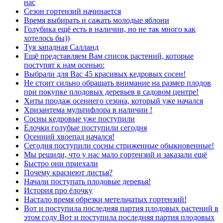
нас
Сезон гортензий начинается
Время выбирать и сажать молодые яблони
Голубика ещё есть в наличии, но не так много как
хотелось бы))
Туя западная Салланд
Ещё представляем Вам список растений, которые
поступят к нам осенью:
Выбрали для Вас 45 красивых кедровых сосен!
Не стоит сильно обращать внимание на размер плодов
при покупке плодовых деревьев в садовом центре!
Хиты продаж осеннего сезона, который уже начался
Хризантема мультифлора в наличии !
Сосны кедровые уже поступили
Ёлочки голубые поступили сегодня
Осенний хвоепад начался!
Сегодня поступили сосны стриженные обыкновенные!
Мы решили, что у нас мало гортензий и заказали ещё
Быстро они приехали
Почему краснеют листья?
Начали поступать плодовые деревья!
История про ёлочку
Настало время обрезки метельчатых гортензий!
Вот и поступила последняя партия плодовых растений в
этом году Вот и поступила последняя партия плодовых