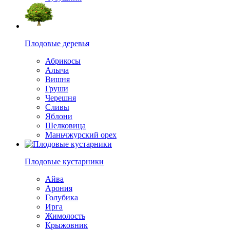
Плодовые деревья
Абрикосы
Алыча
Вишня
Груши
Черешня
Сливы
Яблони
Шелковица
Маньчжурский орех
Плодовые кустарники
Айва
Арония
Голубика
Ирга
Жимолость
Крыжовник