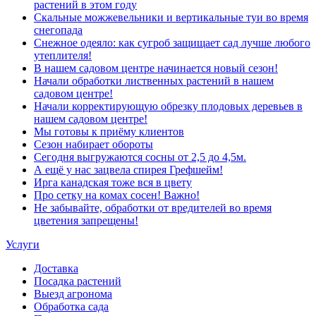
растений в этом году
Скальные можжевельники и вертикальные туи во время
снегопада
Снежное одеяло: как сугроб защищает сад лучше любого
утеплителя!
В нашем садовом центре начинается новый сезон!
Начали обработки лиственных растений в нашем
садовом центре!
Начали корректирующую обрезку плодовых деревьев в
нашем садовом центре!
Мы готовы к приёму клиентов
Сезон набирает обороты
Сегодня выгружаются сосны от 2,5 до 4,5м.
А ещё у нас зацвела спирея Грефшейм!
Ирга канадская тоже вся в цвету
Про сетку на комах сосен! Важно!
Не забывайте, обработки от вредителей во время
цветения запрещены!
Услуги
Доставка
Посадка растений
Выезд агронома
Обработка сада