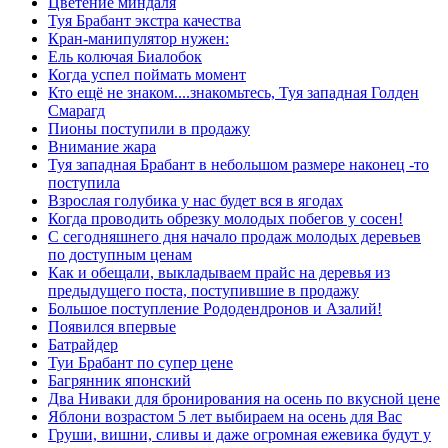
Цветение миндаля
Туя Брабант экстра качества
Кран-манипулятор нужен:
Ель колючая Биалобок
Когда успел поймать момент
Кто ещё не знаком....знакомьтесь, Туя западная Голден
Смарагд
Пионы поступили в продажу
Внимание жара
Туя западная Брабант в небольшом размере наконец -то
поступила
Взрослая голубика у нас будет вся в ягодах
Когда проводить обрезку молодых побегов у сосен!
С сегодняшнего дня начало продаж молодых деревьев
по доступным ценам
Как и обещали, выкладываем прайс на деревья из
предыдущего поста, поступившие в продажу
Большое поступление Рододендронов и Азалий!
Появился впервые
Батрайдер
Туи Брабант по супер цене
Багрянник японский
Два Ниваки для бронирования на осень по вкусной цене
Яблони возрастом 5 лет выбираем на осень для Вас
Груши, вишни, сливы и даже огромная ежевика будут у