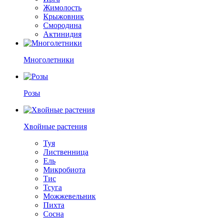
Жимолость
Крыжовник
Смородина
Актинидия
Многолетники
Розы
Хвойные растения
Туя
Лиственница
Ель
Микробиота
Тис
Тсуга
Можжевельник
Пихта
Сосна