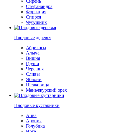
Сирень
Стефанандра
Форзиция
Спирея
Чубушник
Плодовые деревья
Абрикосы
Алыча
Вишня
Груши
Черешня
Сливы
Яблони
Шелковица
Маньчжурский орех
Плодовые кустарники
Айва
Арония
Голубика
Ирга