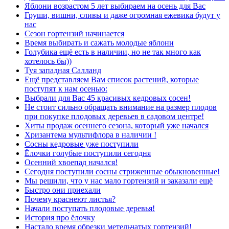
Яблони возрастом 5 лет выбираем на осень для Вас
Груши, вишни, сливы и даже огромная ежевика будут у
нас
Сезон гортензий начинается
Время выбирать и сажать молодые яблони
Голубика ещё есть в наличии, но не так много как
хотелось бы))
Туя западная Салланд
Ещё представляем Вам список растений, которые
поступят к нам осенью:
Выбрали для Вас 45 красивых кедровых сосен!
Не стоит сильно обращать внимание на размер плодов
при покупке плодовых деревьев в садовом центре!
Хиты продаж осеннего сезона, который уже начался
Хризантема мультифлора в наличии !
Сосны кедровые уже поступили
Ёлочки голубые поступили сегодня
Осенний хвоепад начался!
Сегодня поступили сосны стриженные обыкновенные!
Мы решили, что у нас мало гортензий и заказали ещё
Быстро они приехали
Почему краснеют листья?
Начали поступать плодовые деревья!
История про ёлочку
Настало время обрезки метельчатых гортензий!