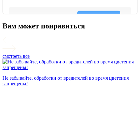
Вам может понравиться
смотреть все
П
Не забывайте, обработки от вредителей во время цветения
запрещены!