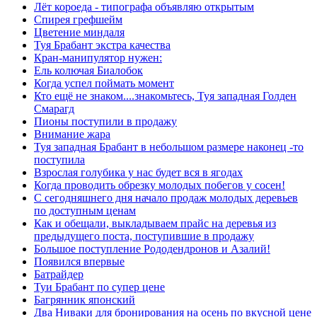
Лёт короеда - типографа объявляю открытым
Спирея грефшейм
Цветение миндаля
Туя Брабант экстра качества
Кран-манипулятор нужен:
Ель колючая Биалобок
Когда успел поймать момент
Кто ещё не знаком....знакомьтесь, Туя западная Голден
Смарагд
Пионы поступили в продажу
Внимание жара
Туя западная Брабант в небольшом размере наконец -то
поступила
Взрослая голубика у нас будет вся в ягодах
Когда проводить обрезку молодых побегов у сосен!
С сегодняшнего дня начало продаж молодых деревьев
по доступным ценам
Как и обещали, выкладываем прайс на деревья из
предыдущего поста, поступившие в продажу
Большое поступление Рододендронов и Азалий!
Появился впервые
Батрайдер
Туи Брабант по супер цене
Багрянник японский
Два Ниваки для бронирования на осень по вкусной цене