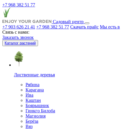
+7 968 382 51 77
Садовый центр
+7 903 626 21 41
+7 968 382 51 77
Скачать прайс
Мы есть в
Связь с нами:
Заказать звонок
Каталог растений
Лиственные деревья
Рябина
Карагана
Ива
Каштан
Боярышник
Гинкго Билоба
Магнолия
Берёза
Вяз