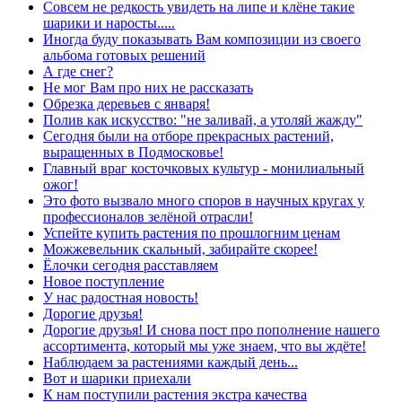
Совсем не редкость увидеть на липе и клёне такие
шарики и наросты.....
Иногда буду показывать Вам композиции из своего
альбома готовых решений
А где снег?
Не мог Вам про них не рассказать
Обрезка деревьев с января!
Полив как искусство: "не заливай, а утоляй жажду"
Сегодня были на отборе прекрасных растений,
выращенных в Подмосковье!
Главный враг косточковых культур - монилиальный
ожог!
Это фото вызвало много споров в научных кругах у
профессионалов зелёной отрасли!
Успейте купить растения по прошлогним ценам
Можжевельник скальный, забирайте скорее!
Ёлочки сегодня расставляем
Новое поступление
У нас радостная новость!
Дорогие друзья!
Дорогие друзья! И снова пост про пополнение нашего
ассортимента, который мы уже знаем, что вы ждёте!
Наблюдаем за растениями каждый день...
Вот и шарики приехали
К нам поступили растения экстра качества