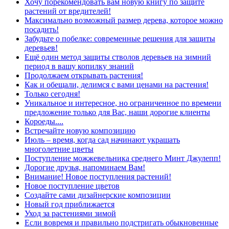
Хочу порекомендовать вам новую книгу по защите
растений от вредителей!
Максимально возможный размер дерева, которое можно
посадить!
Забудьте о побелке: современные решения для защиты
деревьев!
Ещё один метод защиты стволов деревьев на зимний
период в вашу копилку знаний
Продолжаем открывать растения!
Как и обещали, делимся с вами ценами на растения!
Только сегодня!
Уникальное и интересное, но ограниченное по времени
предложение только для Вас, наши дорогие клиенты
Короеды....
Встречайте новую композицию
Июль – время, когда сад начинают украшать
многолетние цветы
Поступление можжевельника среднего Минт Джулепп!
Дорогие друзья, напоминаем Вам!
Внимание! Новое поступления растений!
Новое поступление цветов
Создайте сами дизайнерские композиции
Новый год приближается
Уход за растениями зимой
Если вовремя и правильно подстригать обыкновенные