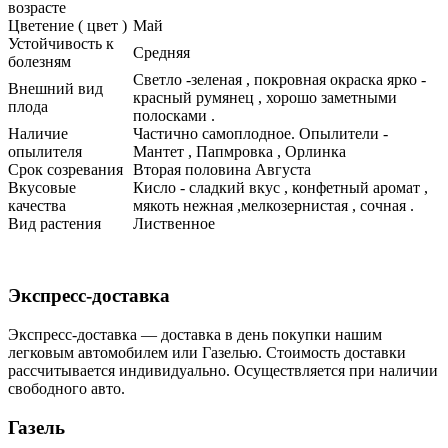
возрасте
Цветение ( цвет )
Май
Устойчивость к
Средняя
болезням
Светло -зеленая , покровная окраска ярко -
Внешний вид
красный румянец , хорошо заметными
плода
полосками .
Наличие
Частично самоплодное. Опылители -
опылителя
Мантет , Папмровка , Орлинка
Срок созревания
Вторая половина Августа
Вкусовые
Кисло - сладкий вкус , конфетный аромат ,
качества
мякоть нежная ,мелкозернистая , сочная .
Вид растения
Лиственное
Экспресс-доставка
Экспресс-доставка — доставка в день покупки нашим
легковым автомобилем или Газелью. Стоимость доставки
рассчитывается индивидуально. Осуществляется при наличии
свободного авто.
Газель