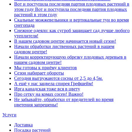
Вот и поступила последняя партия плодовых растений в
этом году Вот и поступила последняя партия плодовых
растений в этом году
Скальные можжевельники и вертикальные туи во время
снегопада
Снежное одеяло: как сугроб защищает сад лучше любого
утеплителя!
В нашем садовом центре начинается новый сезон!
Начали обработки лиственных растений в нашем
садовом центре!
Начали корректирующую обрезку плодовых деревьев в
нашем садовом центре!
Мы готовы к приёму клиентов
Сезон набирает обороты
Сегодня выгружаются сосны от 2,5 до 4,5м.
А ещё у нас зацвела спирея Грефшейм!
Ирга канадская тоже вся в цвету
Про сетку на комах сосен! Важно!
Не забывайте, обработки от вредителей во время
цветения запрещены!
Услуги
Доставка
Посадка растений