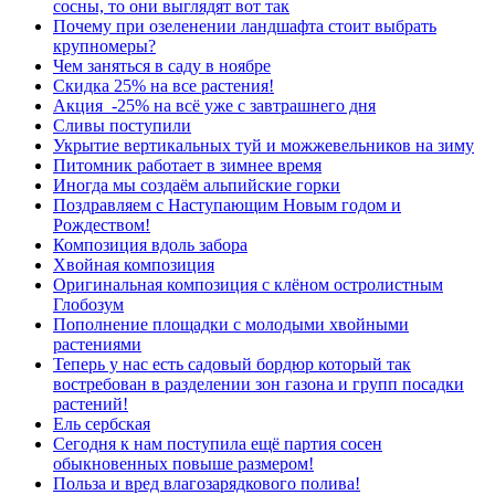
сосны, то они выглядят вот так
Почему при озеленении ландшафта стоит выбрать
крупномеры?
Чем заняться в саду в ноябре
Скидка 25% на все растения!
Акция -25% на всё уже с завтрашнего дня
Сливы поступили
Укрытие вертикальных туй и можжевельников на зиму
Питомник работает в зимнее время
Иногда мы создаём альпийские горки
Поздравляем с Наступающим Новым годом и
Рождеством!
Композиция вдоль забора
Хвойная композиция
Оригинальная композиция с клёном остролистным
Глобозум
Пополнение площадки с молодыми хвойными
растениями
Теперь у нас есть садовый бордюр который так
востребован в разделении зон газона и групп посадки
растений!
Ель сербская
Сегодня к нам поступила ещё партия сосен
обыкновенных повыше размером!
Польза и вред влагозарядкового полива!