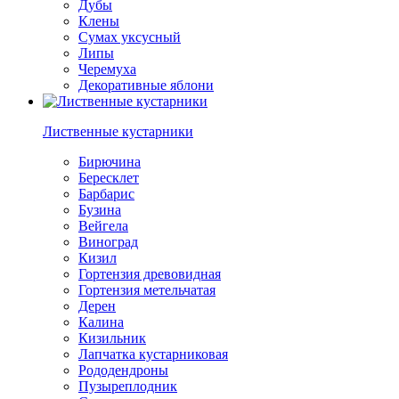
Дубы
Клены
Сумах уксусный
Липы
Черемуха
Декоративные яблони
Лиственные кустарники
Бирючина
Бересклет
Барбарис
Бузина
Вейгела
Виноград
Кизил
Гортензия древовидная
Гортензия метельчатая
Дерен
Калина
Кизильник
Лапчатка кустарниковая
Рододендроны
Пузыреплодник