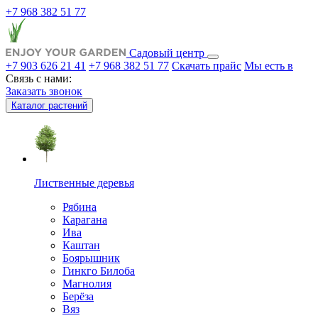
+7 968 382 51 77
Садовый центр
+7 903 626 21 41
+7 968 382 51 77
Скачать прайс
Мы есть в
Связь с нами:
Заказать звонок
Каталог растений
Лиственные деревья
Рябина
Карагана
Ива
Каштан
Боярышник
Гинкго Билоба
Магнолия
Берёза
Вяз