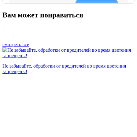
Вам может понравиться
смотреть все
П
Не забывайте, обработки от вредителей во время цветения
запрещены!