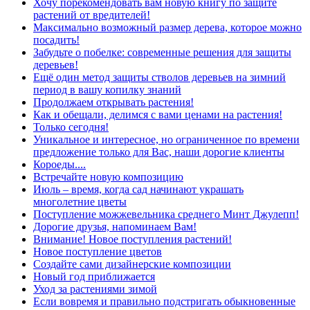
Хочу порекомендовать вам новую книгу по защите
растений от вредителей!
Максимально возможный размер дерева, которое можно
посадить!
Забудьте о побелке: современные решения для защиты
деревьев!
Ещё один метод защиты стволов деревьев на зимний
период в вашу копилку знаний
Продолжаем открывать растения!
Как и обещали, делимся с вами ценами на растения!
Только сегодня!
Уникальное и интересное, но ограниченное по времени
предложение только для Вас, наши дорогие клиенты
Короеды....
Встречайте новую композицию
Июль – время, когда сад начинают украшать
многолетние цветы
Поступление можжевельника среднего Минт Джулепп!
Дорогие друзья, напоминаем Вам!
Внимание! Новое поступления растений!
Новое поступление цветов
Создайте сами дизайнерские композиции
Новый год приближается
Уход за растениями зимой
Если вовремя и правильно подстригать обыкновенные