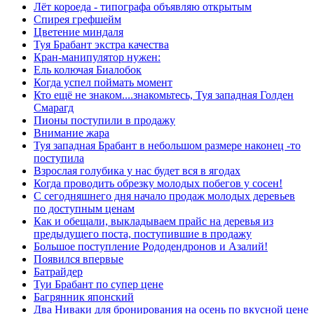
Лёт короеда - типографа объявляю открытым
Спирея грефшейм
Цветение миндаля
Туя Брабант экстра качества
Кран-манипулятор нужен:
Ель колючая Биалобок
Когда успел поймать момент
Кто ещё не знаком....знакомьтесь, Туя западная Голден
Смарагд
Пионы поступили в продажу
Внимание жара
Туя западная Брабант в небольшом размере наконец -то
поступила
Взрослая голубика у нас будет вся в ягодах
Когда проводить обрезку молодых побегов у сосен!
С сегодняшнего дня начало продаж молодых деревьев
по доступным ценам
Как и обещали, выкладываем прайс на деревья из
предыдущего поста, поступившие в продажу
Большое поступление Рододендронов и Азалий!
Появился впервые
Батрайдер
Туи Брабант по супер цене
Багрянник японский
Два Ниваки для бронирования на осень по вкусной цене