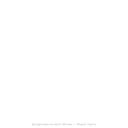
Дендропарк на карте Москвы — Яндекс Карты