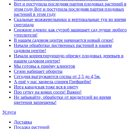
Вот и поступила последняя партия плодовых растений в
этом году Вот и поступила последняя партия плодовых
растений в этом году
Скальные можжевельники и вертикальные туи во время
снегопада
Снежное одеяло: как сугроб защищает сад лучше любого
утеплителя!
В нашем садовом центре начинается новый сезон!
Начали обработки лиственных растений в нашем
садовом центре!
Начали корректирующую обрезку плодовых деревьев в
нашем садовом центре!
Мы готовы к приёму клиентов
Сезон набирает обороты
Сегодня выгружаются сосны от 2,5 до 4,5м.
А ещё у нас зацвела спирея Грефшейм!
Ирга канадская тоже вся в цвету
Про сетку на комах сосен! Важно!
Не забывайте, обработки от вредителей во время
цветения запрещены!
Услуги
Доставка
Посадка растений