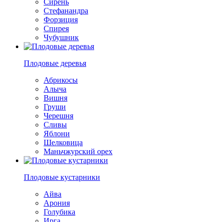
Сирень
Стефанандра
Форзиция
Спирея
Чубушник
Плодовые деревья
Абрикосы
Алыча
Вишня
Груши
Черешня
Сливы
Яблони
Шелковица
Маньчжурский орех
Плодовые кустарники
Айва
Арония
Голубика
Ирга