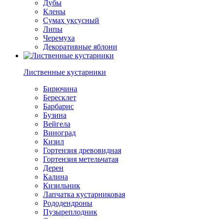
Дубы
Клены
Сумах уксусный
Липы
Черемуха
Декоративные яблони
Лиственные кустарники
Бирючина
Бересклет
Барбарис
Бузина
Вейгела
Виноград
Кизил
Гортензия древовидная
Гортензия метельчатая
Дерен
Калина
Кизильник
Лапчатка кустарниковая
Рододендроны
Пузыреплодник