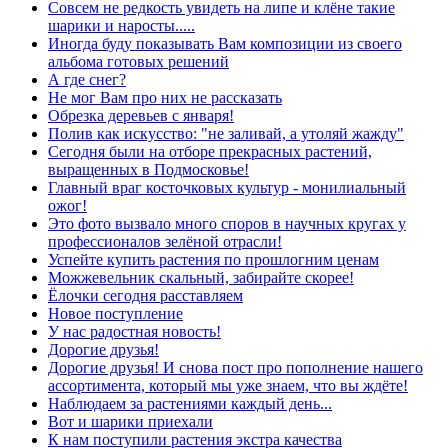
Совсем не редкость увидеть на липе и клёне такие
шарики и наросты.....
Иногда буду показывать Вам композиции из своего
альбома готовых решений
А где снег?
Не мог Вам про них не рассказать
Обрезка деревьев с января!
Полив как искусство: "не заливай, а утоляй жажду"
Сегодня были на отборе прекрасных растений,
выращенных в Подмосковье!
Главный враг косточковых культур - монилиальный
ожог!
Это фото вызвало много споров в научных кругах у
профессионалов зелёной отрасли!
Успейте купить растения по прошлогним ценам
Можжевельник скальный, забирайте скорее!
Ёлочки сегодня расставляем
Новое поступление
У нас радостная новость!
Дорогие друзья!
Дорогие друзья! И снова пост про пополнение нашего
ассортимента, который мы уже знаем, что вы ждёте!
Наблюдаем за растениями каждый день...
Вот и шарики приехали
К нам поступили растения экстра качества