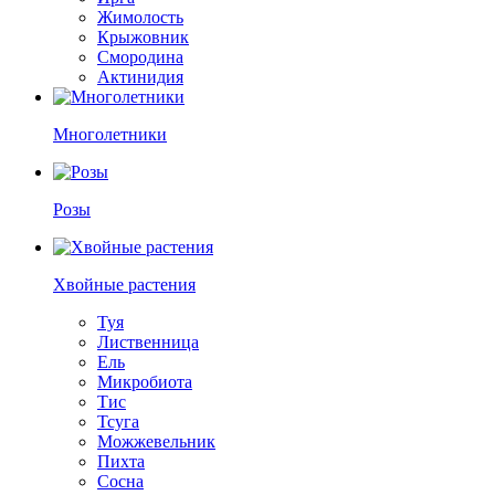
Жимолость
Крыжовник
Смородина
Актинидия
Многолетники
Розы
Хвойные растения
Туя
Лиственница
Ель
Микробиота
Тис
Тсуга
Можжевельник
Пихта
Сосна