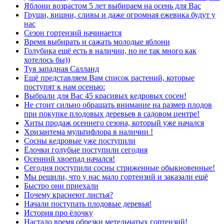
Яблони возрастом 5 лет выбираем на осень для Вас
Груши, вишни, сливы и даже огромная ежевика будут у
нас
Сезон гортензий начинается
Время выбирать и сажать молодые яблони
Голубика ещё есть в наличии, но не так много как
хотелось бы))
Туя западная Салланд
Ещё представляем Вам список растений, которые
поступят к нам осенью:
Выбрали для Вас 45 красивых кедровых сосен!
Не стоит сильно обращать внимание на размер плодов
при покупке плодовых деревьев в садовом центре!
Хиты продаж осеннего сезона, который уже начался
Хризантема мультифлора в наличии !
Сосны кедровые уже поступили
Ёлочки голубые поступили сегодня
Осенний хвоепад начался!
Сегодня поступили сосны стриженные обыкновенные!
Мы решили, что у нас мало гортензий и заказали ещё
Быстро они приехали
Почему краснеют листья?
Начали поступать плодовые деревья!
История про ёлочку
Настало время обрезки метельчатых гортензий!