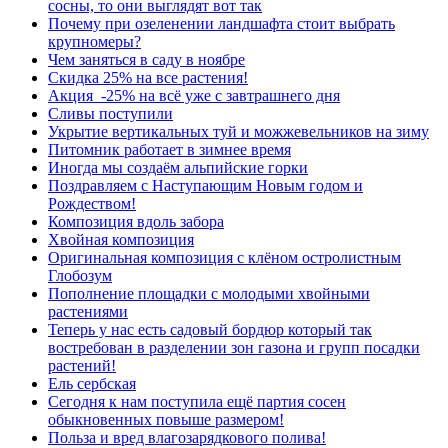
сосны, то они выглядят вот так
Почему при озеленении ландшафта стоит выбрать
крупномеры?
Чем заняться в саду в ноябре
Скидка 25% на все растения!
Акция -25% на всё уже с завтрашнего дня
Сливы поступили
Укрытие вертикальных туй и можжевельников на зиму
Питомник работает в зимнее время
Иногда мы создаём альпийские горки
Поздравляем с Наступающим Новым годом и
Рождеством!
Композиция вдоль забора
Хвойная композиция
Оригинальная композиция с клёном остролистным
Глобозум
Пополнение площадки с молодыми хвойными
растениями
Теперь у нас есть садовый бордюр который так
востребован в разделении зон газона и групп посадки
растений!
Ель сербская
Сегодня к нам поступила ещё партия сосен
обыкновенных повыше размером!
Польза и вред влагозарядкового полива!