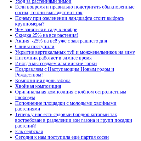
Уход за растениями зимой
Если вовремя и правильно подстригать обыкновенные
сосны, то они выглядят вот так
Почему при озеленении ландшафта стоит выбрать
крупномеры?
Чем заняться в саду в ноябре
Скидка 25% на все растения!
Акция -25% на всё уже с завтрашнего дня
Сливы поступили
Укрытие вертикальных туй и можжевельников на зиму
Питомник работает в зимнее время
Иногда мы создаём альпийские горки
Поздравляем с Наступающим Новым годом и
Рождеством!
Композиция вдоль забора
Хвойная композиция
Оригинальная композиция с клёном остролистным
Глобозум
Пополнение площадки с молодыми хвойными
растениями
Теперь у нас есть садовый бордюр который так
востребован в разделении зон газона и групп посадки
растений!
Ель сербская
Сегодня к нам поступила ещё партия сосен