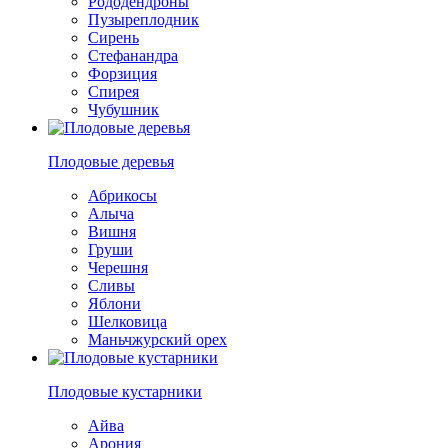
Рододендроны
Пузыреплодник
Сирень
Стефанандра
Форзиция
Спирея
Чубушник
Плодовые деревья
Абрикосы
Алыча
Вишня
Груши
Черешня
Сливы
Яблони
Шелковица
Маньчжурский орех
Плодовые кустарники
Айва
Арония