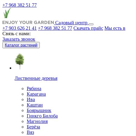
+7 968 382 51 77
Садовый центр
+7 903 626 21 41
+7 968 382 51 77
Скачать прайс
Мы есть в
Связь с нами:
Заказать звонок
Каталог растений
Лиственные деревья
Рябина
Карагана
Ива
Каштан
Боярышник
Гинкго Билоба
Магнолия
Берёза
Вяз