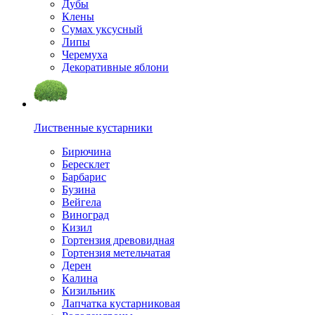
Дубы
Клены
Сумах уксусный
Липы
Черемуха
Декоративные яблони
Лиственные кустарники
Бирючина
Бересклет
Барбарис
Бузина
Вейгела
Виноград
Кизил
Гортензия древовидная
Гортензия метельчатая
Дерен
Калина
Кизильник
Лапчатка кустарниковая