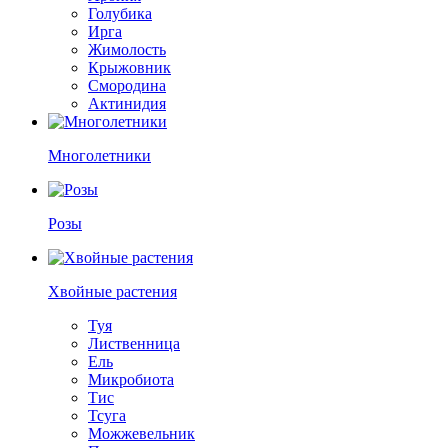
Голубика
Ирга
Жимолость
Крыжовник
Смородина
Актинидия
Многолетники
Розы
Хвойные растения
Туя
Лиственница
Ель
Микробиота
Тис
Тсуга
Можжевельник