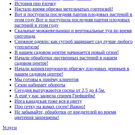
История про ёлочку
Настало время обрезки метельчатых гортензий!
Вот и поступила последняя партия плодовых растений в
этом году Вот и поступила последняя партия плодовых
растений в этом году
Скальные можжевельники и вертикальные туи во время
снегопада
Снежное одеяло: как сугроб защищает сад лучше любого
утеплителя!
В нашем садовом центре начинается новый сезон!
Начали обработки лиственных растений в нашем
садовом центре!
Начали корректирующую обрезку плодовых деревьев в
нашем садовом центре!
Мы готовы к приёму клиентов
Сезон набирает обороты
Сегодня выгружаются сосны от 2,5 до 4,5м.
А ещё у нас зацвела спирея Грефшейм!
Ирга канадская тоже вся в цвету
Про сетку на комах сосен! Важно!
Не забывайте, обработки от вредителей во время
цветения запрещены!
Услуги