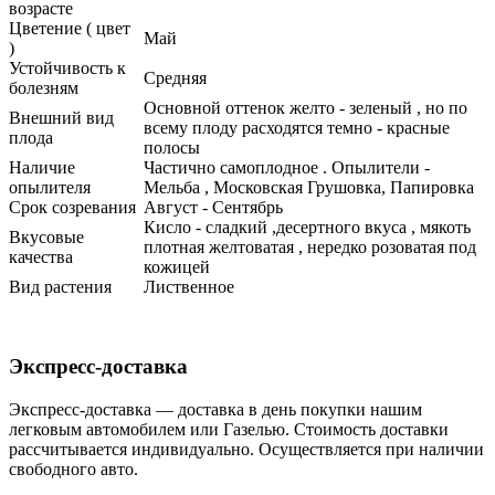
возрасте
Цветение ( цвет
Май
)
Устойчивость к
Средняя
болезням
Основной оттенок желто - зеленый , но по
Внешний вид
всему плоду расходятся темно - красные
плода
полосы
Наличие
Частично самоплодное . Опылители -
опылителя
Мельба , Московская Грушовка, Папировка
Срок созревания
Август - Сентябрь
Кисло - сладкий ,десертного вкуса , мякоть
Вкусовые
плотная желтоватая , нередко розоватая под
качества
кожицей
Вид растения
Лиственное
Экспресс-доставка
Экспресс-доставка — доставка в день покупки нашим
легковым автомобилем или Газелью. Стоимость доставки
рассчитывается индивидуально. Осуществляется при наличии
свободного авто.