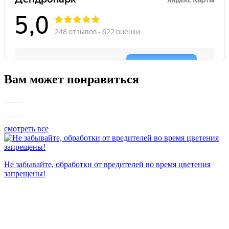
Вам может понравиться
смотреть все
П
Не забывайте, обработки от вредителей во время цветения
запрещены!