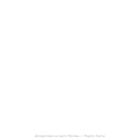
Дендропарк на карте Москвы — Яндекс Карты