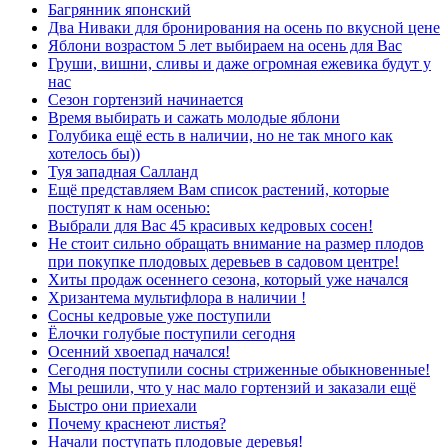
Багрянник японский
Два Ниваки для бронирования на осень по вкусной цене
Яблони возрастом 5 лет выбираем на осень для Вас
Груши, вишни, сливы и даже огромная ежевика будут у
нас
Сезон гортензий начинается
Время выбирать и сажать молодые яблони
Голубика ещё есть в наличии, но не так много как
хотелось бы))
Туя западная Салланд
Ещё представляем Вам список растений, которые
поступят к нам осенью:
Выбрали для Вас 45 красивых кедровых сосен!
Не стоит сильно обращать внимание на размер плодов
при покупке плодовых деревьев в садовом центре!
Хиты продаж осеннего сезона, который уже начался
Хризантема мультифлора в наличии !
Сосны кедровые уже поступили
Ёлочки голубые поступили сегодня
Осенний хвоепад начался!
Сегодня поступили сосны стриженные обыкновенные!
Мы решили, что у нас мало гортензий и заказали ещё
Быстро они приехали
Почему краснеют листья?
Начали поступать плодовые деревья!