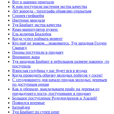
Вот и шарики приехали
К нам поступили растения экстра качества
Лёт короеда - типографа объявляю открытым
Спирея грефшейм
Цветение миндаля
Туя Брабант экстра качества
Кран-манипулятор нужен:
Ель колючая Биалобок
Когда успел поймать момент
Кто ещё не знаком....знакомьтесь, Туя западная Голден
Смарагд
Пионы поступили в продажу
Внимание жара
Туя западная Брабант в небольшом размере наконец -то
поступила
Взрослая голубика у нас будет вся в ягодах
Когда проводить обрезку молодых побегов у сосен!
С сегодняшнего дня начало продаж молодых деревьев
по доступным ценам
Как и обещали, выкладываем прайс на деревья из
предыдущего поста, поступившие в продажу
Большое поступление Рододендронов и Азалий!
Появился впервые
Батрайдер
Туи Брабант по супер цене