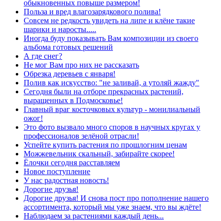
обыкновенных повыше размером!
Польза и вред влагозарядкового полива!
Совсем не редкость увидеть на липе и клёне такие
шарики и наросты.....
Иногда буду показывать Вам композиции из своего
альбома готовых решений
А где снег?
Не мог Вам про них не рассказать
Обрезка деревьев с января!
Полив как искусство: "не заливай, а утоляй жажду"
Сегодня были на отборе прекрасных растений,
выращенных в Подмосковье!
Главный враг косточковых культур - монилиальный
ожог!
Это фото вызвало много споров в научных кругах у
профессионалов зелёной отрасли!
Успейте купить растения по прошлогним ценам
Можжевельник скальный, забирайте скорее!
Ёлочки сегодня расставляем
Новое поступление
У нас радостная новость!
Дорогие друзья!
Дорогие друзья! И снова пост про пополнение нашего
ассортимента, который мы уже знаем, что вы ждёте!
Наблюдаем за растениями каждый день...