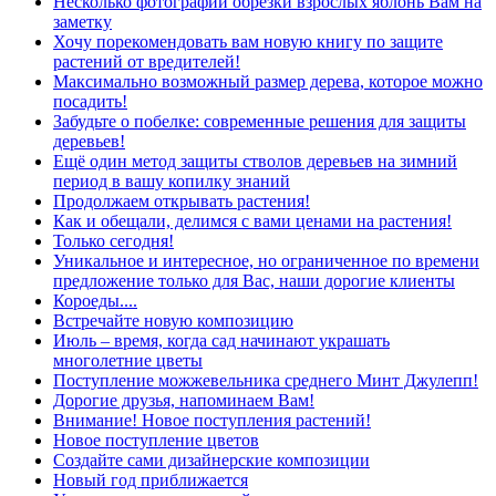
Несколько фотографий обрезки взрослых яблонь Вам на
заметку
Хочу порекомендовать вам новую книгу по защите
растений от вредителей!
Максимально возможный размер дерева, которое можно
посадить!
Забудьте о побелке: современные решения для защиты
деревьев!
Ещё один метод защиты стволов деревьев на зимний
период в вашу копилку знаний
Продолжаем открывать растения!
Как и обещали, делимся с вами ценами на растения!
Только сегодня!
Уникальное и интересное, но ограниченное по времени
предложение только для Вас, наши дорогие клиенты
Короеды....
Встречайте новую композицию
Июль – время, когда сад начинают украшать
многолетние цветы
Поступление можжевельника среднего Минт Джулепп!
Дорогие друзья, напоминаем Вам!
Внимание! Новое поступления растений!
Новое поступление цветов
Создайте сами дизайнерские композиции
Новый год приближается