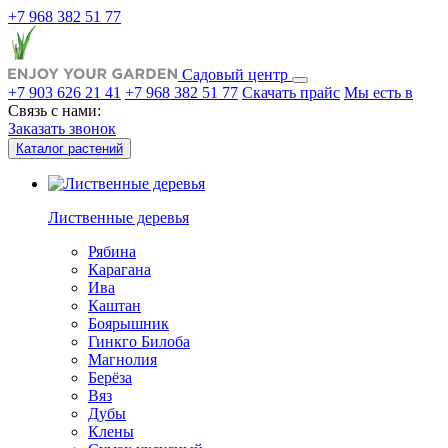
+7 968 382 51 77
Садовый центр
+7 903 626 21 41
+7 968 382 51 77
Скачать прайс
Мы есть в
Связь с нами:
Заказать звонок
Каталог растений
Лиственные деревья
Рябина
Карагана
Ива
Каштан
Боярышник
Гинкго Билоба
Магнолия
Берёза
Вяз
Дубы
Клены