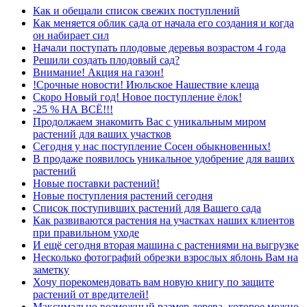
Как и обещали список свежих поступлений
Как меняется облик сада от начала его создания и когда
он набирает сил
Начали поступать плодовые деревья возрастом 4 года
Решили создать плодовый сад?
Внимание! Акция на газон!
!Срочные новости! Июльское Нашествие клеща
Скоро Новый год! Новое поступление ёлок!
-25 % НА ВСЁ!!!
Продолжаем знакомить Вас с уникальным миром
растений для ваших участков
Сегодня у нас поступление Сосен обыкновенных!
В продаже появилось уникальное удобрение для ваших
растений
Новые поставки растений!
Новые поступления растений сегодня
Список поступивших растений для Вашего сада
Как развиваются растения на участках наших клиентов
при правильном уходе
И ещё сегодня вторая машина с растениями на выгрузке
Несколько фотографий обрезки взрослых яблонь Вам на
заметку
Хочу порекомендовать вам новую книгу по защите
растений от вредителей!
Максимально возможный размер дерева, которое можно