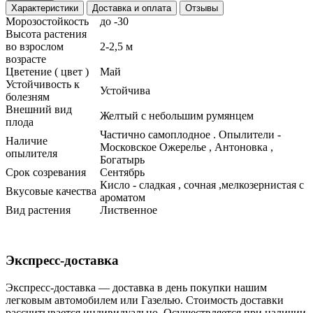
Характеристики
Доставка и оплата
Отзывы
Морозостойкость
до -30
Высота растения
во взрослом
2-2,5 м
возрасте
Цветение ( цвет )
Май
Устойчивость к
Устойчива
болезням
Внешний вид
Желтый с небольшим румянцем
плода
Частично самоплодное . Опылители -
Наличие
Московское Ожерелье , Антоновка ,
опылителя
Богатырь
Срок созревания
Сентябрь
Кисло - сладкая , сочная ,мелкозернистая с
Вкусовые качества
ароматом
Вид растения
Лиственное
Экспресс-доставка
Экспресс-доставка — доставка в день покупки нашим
легковым автомобилем или Газелью. Стоимость доставки
рассчитывается индивидуально. Осуществляется при наличии