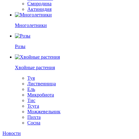
Смородина
Актинидия
Многолетники
Розы
Хвойные растения
Туя
Лиственница
Ель
Микробиота
Тис
Тсуга
Можжевельник
Пихта
Сосна
Новости