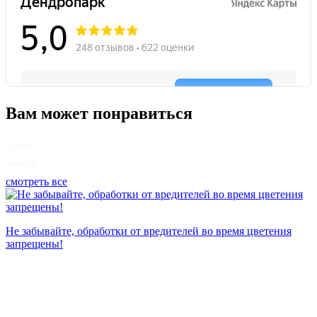
Вам может понравиться
смотреть все
П
Не забывайте, обработки от вредителей во время цветения
запрещены!