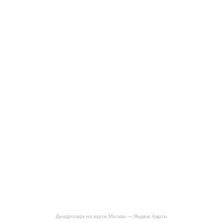
Дендропарк на карте Москвы — Яндекс Карты