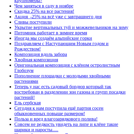
крупномеры?
Чем заняться в саду в ноябре
Скидка 25% на все растения!
Акция -25% на всё уже с завтрашнего дня
Сливы поступили
Укрытие вертикальных туй и можжевельников на зиму
Питомник работает в зимнее время
Иногда мы создаём альпийские горки
Поздравляем с Наступающим Новым годом и
Рождеством!
Композиция вдоль забора
Хвойная композиция
Оригинальная композиция с клёном остролистным
Глобозум
Пополнение площадки с молодыми хвойными
растениями
Теперь у нас есть садовый бордюр который так
востребован в разделении зон газона и групп посадки
растений!
Ель сербская
Сегодня к нам поступила ещё партия сосен
обыкновенных повыше размером!
Польза и вред влагозарядкового полива!
Совсем не редкость увидеть на липе и клёне такие
шарики и наросты.....