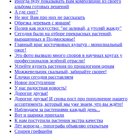
Иногда буду показывать Вам композиции из своего
альбома готовых решений
А где снег?
Не мог Вам про них не рассказать
Обрезка деревьев с января!
Полив как искусство: "не заливай, а утоляй жажду"
Сегодня были на отборе прекрасных растений,
выращенных в Подмосковье!
Главный враг косточковых культур - монилиальный
ожог!
Это фото вызвало много споров в научных кругах у
профессионалов зелёной отрасли!
Успейте купить растения по прошлогним ценам
Можжевельник скальный, забирайте скорее!
Ёлочки сегодня расставляем
Новое поступление
У нас радостная новость!
Дорогие друзья!
Дорогие друзья! И снова пост про пополнение нашего
ассортимента, который мы уже знаем, что вы ждёте!
Наблюдаем за растениями каждый день...
Вот и шарики приехали
К нам поступили растения экстра качества
Лёт короеда - типографа объявляю открытым
Спирея грефшейм