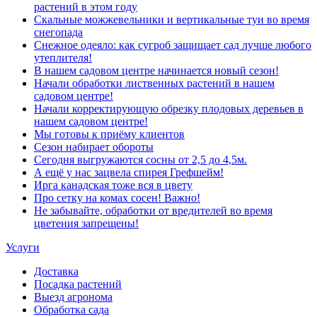
растений в этом году
Скальные можжевельники и вертикальные туи во время
снегопада
Снежное одеяло: как сугроб защищает сад лучше любого
утеплителя!
В нашем садовом центре начинается новый сезон!
Начали обработки лиственных растений в нашем
садовом центре!
Начали корректирующую обрезку плодовых деревьев в
нашем садовом центре!
Мы готовы к приёму клиентов
Сезон набирает обороты
Сегодня выгружаются сосны от 2,5 до 4,5м.
А ещё у нас зацвела спирея Грефшейм!
Ирга канадская тоже вся в цвету
Про сетку на комах сосен! Важно!
Не забывайте, обработки от вредителей во время
цветения запрещены!
Услуги
Доставка
Посадка растений
Выезд агронома
Обработка сада