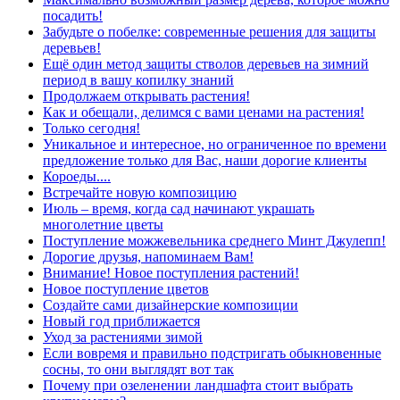
посадить!
Забудьте о побелке: современные решения для защиты
деревьев!
Ещё один метод защиты стволов деревьев на зимний
период в вашу копилку знаний
Продолжаем открывать растения!
Как и обещали, делимся с вами ценами на растения!
Только сегодня!
Уникальное и интересное, но ограниченное по времени
предложение только для Вас, наши дорогие клиенты
Короеды....
Встречайте новую композицию
Июль – время, когда сад начинают украшать
многолетние цветы
Поступление можжевельника среднего Минт Джулепп!
Дорогие друзья, напоминаем Вам!
Внимание! Новое поступления растений!
Новое поступление цветов
Создайте сами дизайнерские композиции
Новый год приближается
Уход за растениями зимой
Если вовремя и правильно подстригать обыкновенные
сосны, то они выглядят вот так
Почему при озеленении ландшафта стоит выбрать