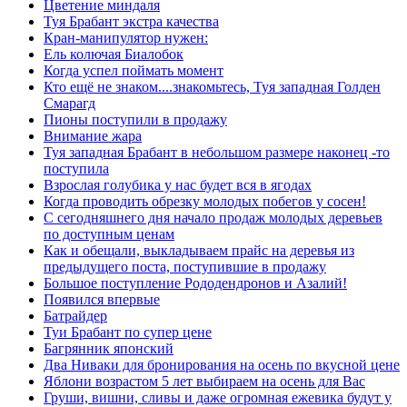
Цветение миндаля
Туя Брабант экстра качества
Кран-манипулятор нужен:
Ель колючая Биалобок
Когда успел поймать момент
Кто ещё не знаком....знакомьтесь, Туя западная Голден
Смарагд
Пионы поступили в продажу
Внимание жара
Туя западная Брабант в небольшом размере наконец -то
поступила
Взрослая голубика у нас будет вся в ягодах
Когда проводить обрезку молодых побегов у сосен!
С сегодняшнего дня начало продаж молодых деревьев
по доступным ценам
Как и обещали, выкладываем прайс на деревья из
предыдущего поста, поступившие в продажу
Большое поступление Рододендронов и Азалий!
Появился впервые
Батрайдер
Туи Брабант по супер цене
Багрянник японский
Два Ниваки для бронирования на осень по вкусной цене
Яблони возрастом 5 лет выбираем на осень для Вас
Груши, вишни, сливы и даже огромная ежевика будут у