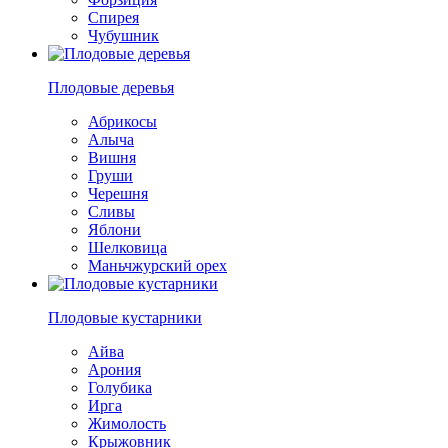
Спирея
Чубушник
Плодовые деревья
Абрикосы
Алыча
Вишня
Груши
Черешня
Сливы
Яблони
Шелковица
Маньчжурский орех
Плодовые кустарники
Айва
Арония
Голубика
Ирга
Жимолость
Крыжовник