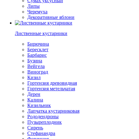
Сумах уксусный
Липы
Черемуха
Декоративные яблони
Лиственные кустарники
Бирючина
Бересклет
Барбарис
Бузина
Вейгела
Виноград
Кизил
Гортензия древовидная
Гортензия метельчатая
Дерен
Калина
Кизильник
Лапчатка кустарниковая
Рододендроны
Пузыреплодник
Сирень
Стефанандра
Форзиция