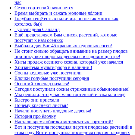
нас
Сезон гортензий начинается
Время выбирать и сажать молодые яблони
Голубика ещё есть в наличии, но не так много как
хотелось бы))
Туя западная Салланд
Ещё представляем Вам список растений, которые
поступят к нам осенью:
Выбрали для Вас 45 красивых кедровых сосен!
Не стоит сильно обращать внимание на размер плодов
при покупке плодовых деревьев в садовом центре!
Хиты продаж осеннего сезона, который уже начался
Хризантема мультифлора в наличии !
Сосны кедровые уже поступили
Ёлочки голубые поступили сегодня
Осенний хвоепад начался!
Сегодня поступили сосны стриженные обыкновенные!
Мы решили, что у нас мало гортензий и заказали ещё
Быстро они приехали
Почему краснеют листья?
Начали поступать плодовые деревья!
История про ёлочку
Настало время обрезки метельчатых гортензий!
Вот и поступила последняя партия плодовых растений в
этом году Вот и поступила последняя партия плодовых