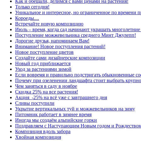
Как и обещали, делимся с вами ценами на растения!
Только сегодня!
Уникальное и интересное, но ограниченное по времени п
Короеды....
Встречайте новую композицию
Июль – время, когда сад начинают украшать многолетние
Поступление можжевельника среднего Минт Джулепп!
Дорогие друзья, напоминаем Вам!
Внимание! Новое поступления растений!
Новое поступление цветов
Создайте сами дизайнерские композиции
Новый год приближается
Уход за растениями зимой
Если вовремя и правильно подстригать обыкновенные сос
Почему при озеленении ландшафта стоит выбрать крупн
Чем заняться в саду в ноябре
Скидка 25% на все растения!
Акция -25% на всё уже с завтрашнего дня
Сливы поступили
Укрытие вертикальных туй и можжевельников на зиму
Питомник работает в зимнее время
Иногда мы создаём альпийские горки
Поздравляем с Наступающим Новым годом и Рождеством
Композиция вдоль забора
Хвойная композиция