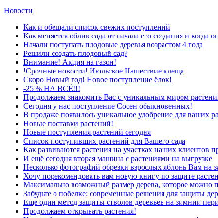
Новости
Как и обещали список свежих поступлений
Как меняется облик сада от начала его создания и когда о
Начали поступать плодовые деревья возрастом 4 года
Решили создать плодовый сад?
Внимание! Акция на газон!
!Срочные новости! Июльское Нашествие клеща
Скоро Новый год! Новое поступление ёлок!
-25 % НА ВСЁ!!!
Продолжаем знакомить Вас с уникальным миром растений
Сегодня у нас поступление Сосен обыкновенных!
В продаже появилось уникальное удобрение для ваших р
Новые поставки растений!
Новые поступления растений сегодня
Список поступивших растений для Вашего сада
Как развиваются растения на участках наших клиентов п
И ещё сегодня вторая машина с растениями на выгрузке
Несколько фотографий обрезки взрослых яблонь Вам на з
Хочу порекомендовать вам новую книгу по защите растен
Максимально возможный размер дерева, которое можно п
Забудьте о побелке: современные решения для защиты дер
Ещё один метод защиты стволов деревьев на зимний пер
Продолжаем открывать растения!