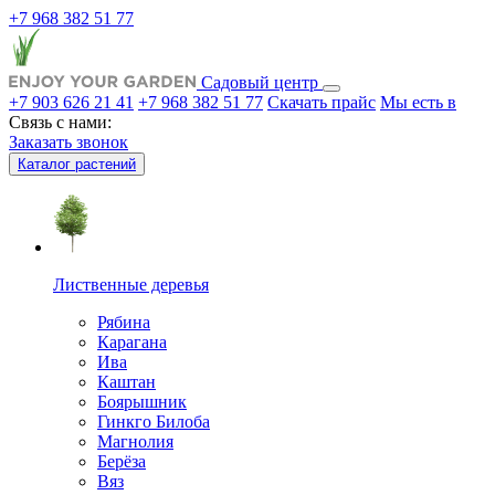
+7 968 382 51 77
Садовый центр
+7 903 626 21 41
+7 968 382 51 77
Скачать прайс
Мы есть в
Связь с нами:
Заказать звонок
Каталог растений
Лиственные деревья
Рябина
Карагана
Ива
Каштан
Боярышник
Гинкго Билоба
Магнолия
Берёза
Вяз