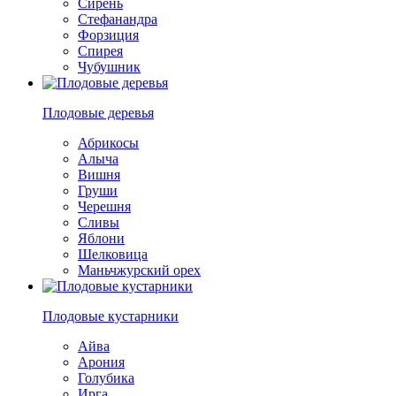
Сирень
Стефанандра
Форзиция
Спирея
Чубушник
Плодовые деревья
Абрикосы
Алыча
Вишня
Груши
Черешня
Сливы
Яблони
Шелковица
Маньчжурский орех
Плодовые кустарники
Айва
Арония
Голубика
Ирга