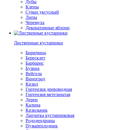
Дубы
Клены
Сумах уксусный
Липы
Черемуха
Декоративные яблони
Лиственные кустарники
Бирючина
Бересклет
Барбарис
Бузина
Вейгела
Виноград
Кизил
Гортензия древовидная
Гортензия метельчатая
Дерен
Калина
Кизильник
Лапчатка кустарниковая
Рододендроны
Пузыреплодник