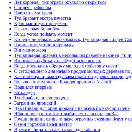
Лёт короеда - типографа объявляю открытым
Спирея грефшейм
Цветение миндаля
Туя Брабант экстра качества
Кран-манипулятор нужен:
Ель колючая Биалобок
Когда успел поймать момент
Кто ещё не знаком....знакомьтесь, Туя западная Голден См
Пионы поступили в продажу
Внимание жара
Туя западная Брабант в небольшом размере наконец -то п
Взрослая голубика у нас будет вся в ягодах
Когда проводить обрезку молодых побегов у сосен!
С сегодняшнего дня начало продаж молодых деревьев по
Как и обещали, выкладываем прайс на деревья из преды
Большое поступление Рододендронов и Азалий!
Появился впервые
Батрайдер
Туи Брабант по супер цене
Багрянник японский
Два Ниваки для бронирования на осень по вкусной цене
Яблони возрастом 5 лет выбираем на осень для Вас
Груши, вишни, сливы и даже огромная ежевика будут у н
Сезон гортензий начинается
Время выбирать и сажать молодые яблони