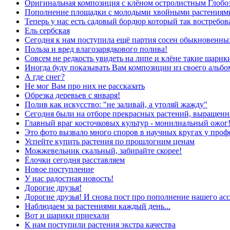
Оригинальная композиция с клёном остролистным Глобо
Пополнение площадки с молодыми хвойными растениям
Теперь у нас есть садовый бордюр который так востребов
Ель сербская
Сегодня к нам поступила ещё партия сосен обыкновенны
Польза и вред влагозарядкового полива!
Совсем не редкость увидеть на липе и клёне такие шарики 
Иногда буду показывать Вам композиции из своего альб
А где снег?
Не мог Вам про них не рассказать
Обрезка деревьев с января!
Полив как искусство: "не заливай, а утоляй жажду"
Сегодня были на отборе прекрасных растений, выращенн
Главный враг косточковых культур - монилиальный ожог
Это фото вызвало много споров в научных кругах у проф
Успейте купить растения по прошлогним ценам
Можжевельник скальный, забирайте скорее!
Ёлочки сегодня расставляем
Новое поступление
У нас радостная новость!
Дорогие друзья!
Дорогие друзья! И снова пост про пополнение нашего асс
Наблюдаем за растениями каждый день...
Вот и шарики приехали
К нам поступили растения экстра качества