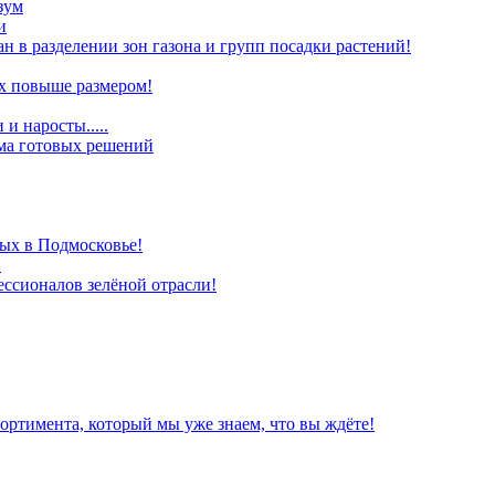
зум
и
ан в разделении зон газона и групп посадки растений!
х повыше размером!
и наросты.....
ома готовых решений
ых в Подмосковье!
!
ессионалов зелёной отрасли!
ортимента, который мы уже знаем, что вы ждёте!