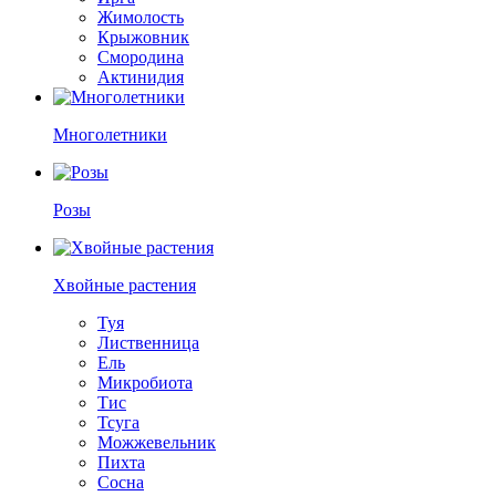
Жимолость
Крыжовник
Смородина
Актинидия
Многолетники
Розы
Хвойные растения
Туя
Лиственница
Ель
Микробиота
Тис
Тсуга
Можжевельник
Пихта
Сосна