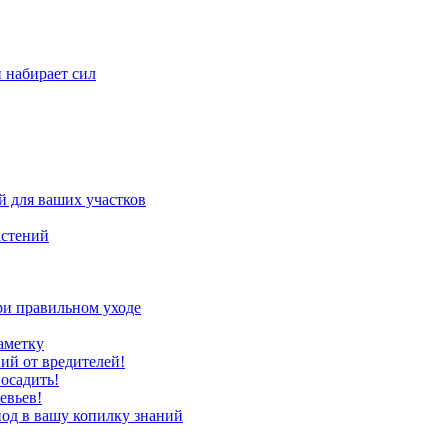
н набирает сил
 для ваших участков
астений
ри правильном уходе
аметку
ий от вредителей!
осадить!
евьев!
иод в вашу копилку знаний