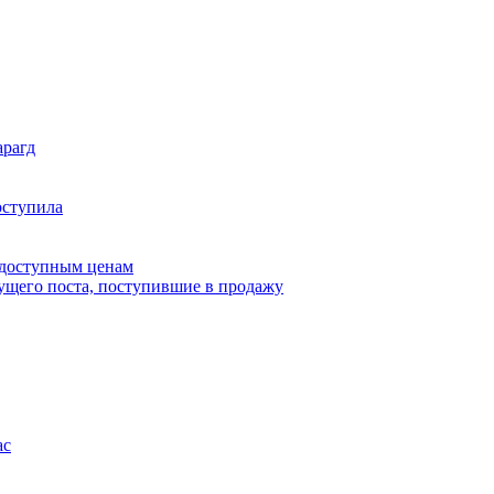
арагд
оступила
 доступным ценам
дущего поста, поступившие в продажу
ас