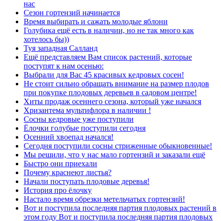
нас
Сезон гортензий начинается
Время выбирать и сажать молодые яблони
Голубика ещё есть в наличии, но не так много как
хотелось бы))
Туя западная Салланд
Ещё представляем Вам список растений, которые
поступят к нам осенью:
Выбрали для Вас 45 красивых кедровых сосен!
Не стоит сильно обращать внимание на размер плодов
при покупке плодовых деревьев в садовом центре!
Хиты продаж осеннего сезона, который уже начался
Хризантема мультифлора в наличии !
Сосны кедровые уже поступили
Ёлочки голубые поступили сегодня
Осенний хвоепад начался!
Сегодня поступили сосны стриженные обыкновенные!
Мы решили, что у нас мало гортензий и заказали ещё
Быстро они приехали
Почему краснеют листья?
Начали поступать плодовые деревья!
История про ёлочку
Настало время обрезки метельчатых гортензий!
Вот и поступила последняя партия плодовых растений в
этом году Вот и поступила последняя партия плодовых