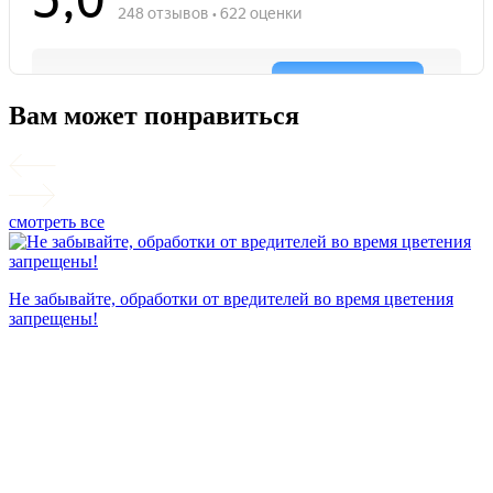
Вам может понравиться
смотреть все
П
Не забывайте, обработки от вредителей во время цветения
запрещены!