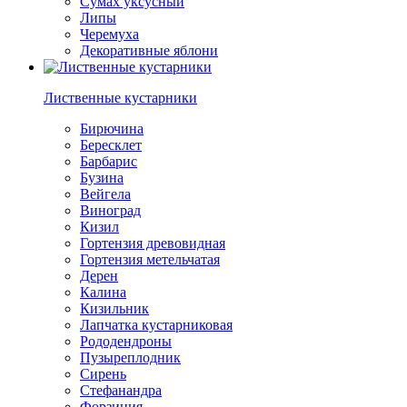
Сумах уксусный
Липы
Черемуха
Декоративные яблони
Лиственные кустарники
Бирючина
Бересклет
Барбарис
Бузина
Вейгела
Виноград
Кизил
Гортензия древовидная
Гортензия метельчатая
Дерен
Калина
Кизильник
Лапчатка кустарниковая
Рододендроны
Пузыреплодник
Сирень
Стефанандра
Форзиция