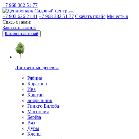
+7 968 382 51 77
Садовый центр
+7 903 626 21 41
+7 968 382 51 77
Скачать прайс
Мы есть в
Связь с нами:
Заказать звонок
Каталог растений
Лиственные деревья
Рябина
Карагана
Ива
Каштан
Боярышник
Гинкго Билоба
Магнолия
Берёза
Вяз
Дубы
Клены