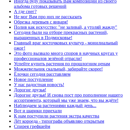
Иногда буду показывать Вам композиции из своего
альбома готовых решений
А где снег?
Не мог Вам про них не рассказать
Обрезка деревьев с января!
Полив как искусство: "не заливай, а утоляй жажду"
Сегодня были на отборе прекрасных растений,
выращенных в Подмосковье!
Главный враг косточковых культур - монилиальный
ожог!
Это фото вызвало много споров в научных кругах у
профессионалов зелёной отрасли!
Успейте купить растения по прошлогним ценам
Можжевельник скальный, забирайте скорее!
Ёлочки сегодня расставляем
Новое поступление
У нас радостная новость!
Дорогие друзья!
Дорогие друзья! И снова пост про пополнение нашего
ассортимента, который мы уже знаем, что вы ждёте!
Наблюдаем за растениями каждый день...
Вот и шарики приехали
К нам поступили растения экстра качества
Лёт короеда - типографа объявляю открытым
Спирея грефшейм