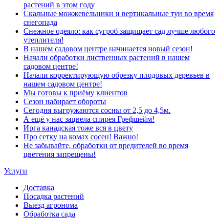
растений в этом году
Скальные можжевельники и вертикальные туи во время
снегопада
Снежное одеяло: как сугроб защищает сад лучше любого
утеплителя!
В нашем садовом центре начинается новый сезон!
Начали обработки лиственных растений в нашем
садовом центре!
Начали корректирующую обрезку плодовых деревьев в
нашем садовом центре!
Мы готовы к приёму клиентов
Сезон набирает обороты
Сегодня выгружаются сосны от 2,5 до 4,5м.
А ещё у нас зацвела спирея Грефшейм!
Ирга канадская тоже вся в цвету
Про сетку на комах сосен! Важно!
Не забывайте, обработки от вредителей во время
цветения запрещены!
Услуги
Доставка
Посадка растений
Выезд агронома
Обработка сада