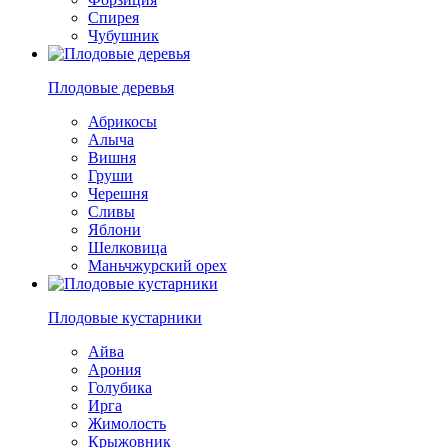
Спирея
Чубушник
Плодовые деревья
Абрикосы
Алыча
Вишня
Груши
Черешня
Сливы
Яблони
Шелковица
Маньчжурский орех
Плодовые кустарники
Айва
Арония
Голубика
Ирга
Жимолость
Крыжовник