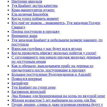
Цветение миндаля
Туя Брабант экстра качества
Кран-манипулятор нужен:
Ель колючая Биалобок
Когда успел поймать момент
Кто ещё не знаком....знакомьтесь, Туя западная Голден
Смарагд
Пионы поступили в продажу
Внимание жара
Туя западная Брабант в небольшом размере наконец -то
поступила
Взрослая голубика у нас будет вся в ягодах
Когда проводить обрезку молодых побегов у сосен!
С сегодняшнего дня начало продаж молодых деревьев
по доступным ценам
Как и обещали, выкладываем прайс на деревья из
предыдущего поста, поступившие в продажу
Большое поступление Рододендронов и Азалий!
Появился впервые
Батрайдер
Туи Брабант по супер цене
Багрянник японский
Два Ниваки для бронирования на осень по вкусной цене
Яблони возрастом 5 лет выбираем на осень для Вас
Груши, вишни, сливы и даже огромная ежевика будут у