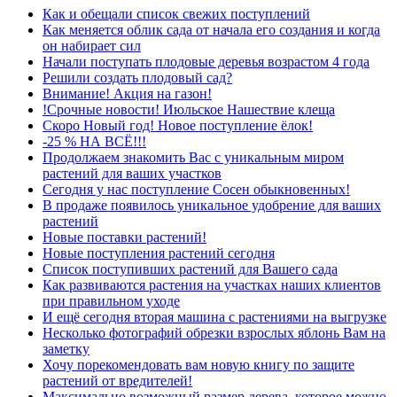
Как и обещали список свежих поступлений
Как меняется облик сада от начала его создания и когда
он набирает сил
Начали поступать плодовые деревья возрастом 4 года
Решили создать плодовый сад?
Внимание! Акция на газон!
!Срочные новости! Июльское Нашествие клеща
Скоро Новый год! Новое поступление ёлок!
-25 % НА ВСЁ!!!
Продолжаем знакомить Вас с уникальным миром
растений для ваших участков
Сегодня у нас поступление Сосен обыкновенных!
В продаже появилось уникальное удобрение для ваших
растений
Новые поставки растений!
Новые поступления растений сегодня
Список поступивших растений для Вашего сада
Как развиваются растения на участках наших клиентов
при правильном уходе
И ещё сегодня вторая машина с растениями на выгрузке
Несколько фотографий обрезки взрослых яблонь Вам на
заметку
Хочу порекомендовать вам новую книгу по защите
растений от вредителей!
Максимально возможный размер дерева, которое можно