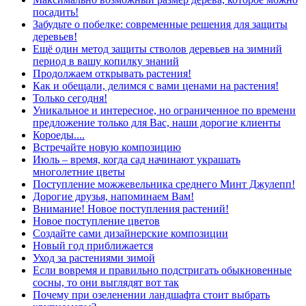
посадить!
Забудьте о побелке: современные решения для защиты
деревьев!
Ещё один метод защиты стволов деревьев на зимний
период в вашу копилку знаний
Продолжаем открывать растения!
Как и обещали, делимся с вами ценами на растения!
Только сегодня!
Уникальное и интересное, но ограниченное по времени
предложение только для Вас, наши дорогие клиенты
Короеды....
Встречайте новую композицию
Июль – время, когда сад начинают украшать
многолетние цветы
Поступление можжевельника среднего Минт Джулепп!
Дорогие друзья, напоминаем Вам!
Внимание! Новое поступления растений!
Новое поступление цветов
Создайте сами дизайнерские композиции
Новый год приближается
Уход за растениями зимой
Если вовремя и правильно подстригать обыкновенные
сосны, то они выглядят вот так
Почему при озеленении ландшафта стоит выбрать