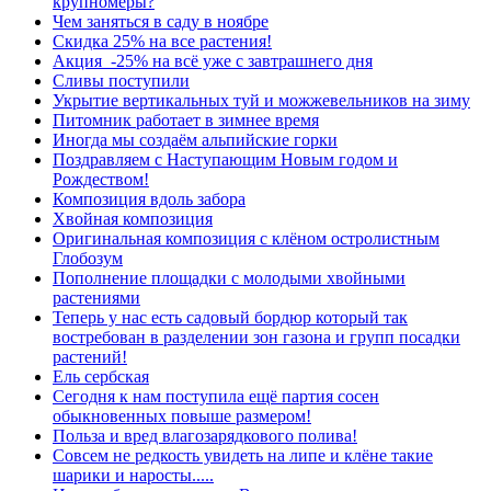
крупномеры?
Чем заняться в саду в ноябре
Скидка 25% на все растения!
Акция -25% на всё уже с завтрашнего дня
Сливы поступили
Укрытие вертикальных туй и можжевельников на зиму
Питомник работает в зимнее время
Иногда мы создаём альпийские горки
Поздравляем с Наступающим Новым годом и
Рождеством!
Композиция вдоль забора
Хвойная композиция
Оригинальная композиция с клёном остролистным
Глобозум
Пополнение площадки с молодыми хвойными
растениями
Теперь у нас есть садовый бордюр который так
востребован в разделении зон газона и групп посадки
растений!
Ель сербская
Сегодня к нам поступила ещё партия сосен
обыкновенных повыше размером!
Польза и вред влагозарядкового полива!
Совсем не редкость увидеть на липе и клёне такие
шарики и наросты.....