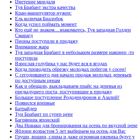
Цветение миндаля
Туя Брабант экстра качества
Кран-манипулятор нужен:
Ель колючая Биалобок
Когда успел поймать момент
Кто ещё не знаком....знакомьтесь, Туя западная Голден
Смарагд
Пионы поступили в продажу
Внимание жара
Туя западная Брабант в небольшом размере наконец -то
поступила
Взрослая голубика у нас будет вся в ягодах
Когда проводить обрезку молодых побегов у сосен!
С сегодняшнего дня начало продаж молодых деревьев
по доступным ценам
Как и обещали, выкладываем прайс на деревья из
предыдущего поста, поступившие в продажу
Большое поступление Рододендронов и Азалий!
Появился впервые
Батрайдер
Туи Брабант по супер цене
Багрянник японский
Два Ниваки для бронирования на осень по вкусной цене
Яблони возрастом 5 лет выбираем на осень для Вас
Груши, вишни, сливы и даже огромная ежевика будут у