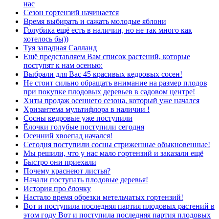
нас
Сезон гортензий начинается
Время выбирать и сажать молодые яблони
Голубика ещё есть в наличии, но не так много как
хотелось бы))
Туя западная Салланд
Ещё представляем Вам список растений, которые
поступят к нам осенью:
Выбрали для Вас 45 красивых кедровых сосен!
Не стоит сильно обращать внимание на размер плодов
при покупке плодовых деревьев в садовом центре!
Хиты продаж осеннего сезона, который уже начался
Хризантема мультифлора в наличии !
Сосны кедровые уже поступили
Ёлочки голубые поступили сегодня
Осенний хвоепад начался!
Сегодня поступили сосны стриженные обыкновенные!
Мы решили, что у нас мало гортензий и заказали ещё
Быстро они приехали
Почему краснеют листья?
Начали поступать плодовые деревья!
История про ёлочку
Настало время обрезки метельчатых гортензий!
Вот и поступила последняя партия плодовых растений в
этом году Вот и поступила последняя партия плодовых