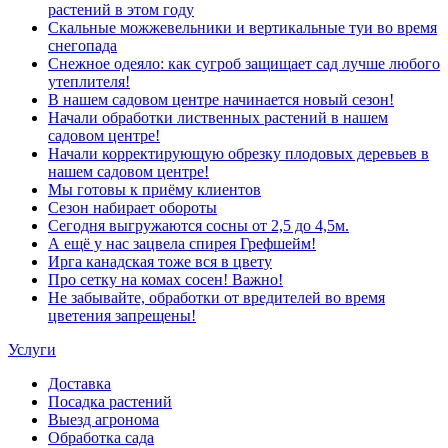
растений в этом году
Скальные можжевельники и вертикальные туи во время
снегопада
Снежное одеяло: как сугроб защищает сад лучше любого
утеплителя!
В нашем садовом центре начинается новый сезон!
Начали обработки лиственных растений в нашем
садовом центре!
Начали корректирующую обрезку плодовых деревьев в
нашем садовом центре!
Мы готовы к приёму клиентов
Сезон набирает обороты
Сегодня выгружаются сосны от 2,5 до 4,5м.
А ещё у нас зацвела спирея Грефшейм!
Ирга канадская тоже вся в цвету
Про сетку на комах сосен! Важно!
Не забывайте, обработки от вредителей во время
цветения запрещены!
Услуги
Доставка
Посадка растений
Выезд агронома
Обработка сада