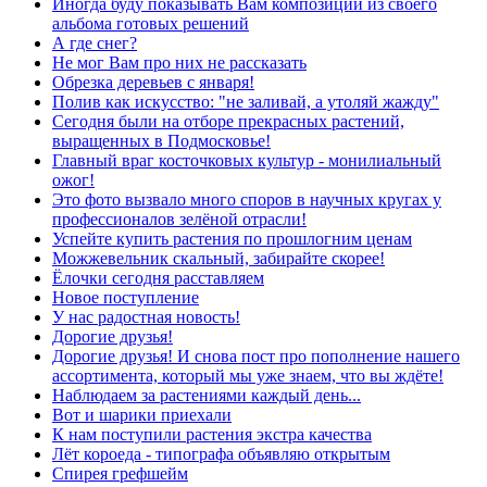
Иногда буду показывать Вам композиции из своего
альбома готовых решений
А где снег?
Не мог Вам про них не рассказать
Обрезка деревьев с января!
Полив как искусство: "не заливай, а утоляй жажду"
Сегодня были на отборе прекрасных растений,
выращенных в Подмосковье!
Главный враг косточковых культур - монилиальный
ожог!
Это фото вызвало много споров в научных кругах у
профессионалов зелёной отрасли!
Успейте купить растения по прошлогним ценам
Можжевельник скальный, забирайте скорее!
Ёлочки сегодня расставляем
Новое поступление
У нас радостная новость!
Дорогие друзья!
Дорогие друзья! И снова пост про пополнение нашего
ассортимента, который мы уже знаем, что вы ждёте!
Наблюдаем за растениями каждый день...
Вот и шарики приехали
К нам поступили растения экстра качества
Лёт короеда - типографа объявляю открытым
Спирея грефшейм