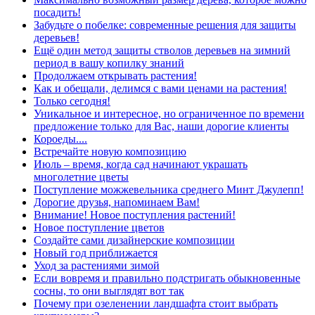
посадить!
Забудьте о побелке: современные решения для защиты
деревьев!
Ещё один метод защиты стволов деревьев на зимний
период в вашу копилку знаний
Продолжаем открывать растения!
Как и обещали, делимся с вами ценами на растения!
Только сегодня!
Уникальное и интересное, но ограниченное по времени
предложение только для Вас, наши дорогие клиенты
Короеды....
Встречайте новую композицию
Июль – время, когда сад начинают украшать
многолетние цветы
Поступление можжевельника среднего Минт Джулепп!
Дорогие друзья, напоминаем Вам!
Внимание! Новое поступления растений!
Новое поступление цветов
Создайте сами дизайнерские композиции
Новый год приближается
Уход за растениями зимой
Если вовремя и правильно подстригать обыкновенные
сосны, то они выглядят вот так
Почему при озеленении ландшафта стоит выбрать