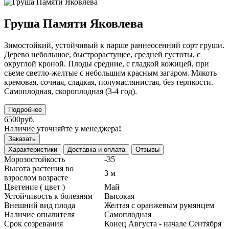
Груша Памяти Яковлева
Зимостойкий, устойчивый к парше раннеосенний сорт груши.
Дерево небольшое, быстрорастущее, средней густоты, с
округлой кроной. Плоды средние, с гладкой кожицей, при
съеме светло-желтые с небольшим красным загаром. Мякоть
кремовая, сочная, сладкая, полумаслянистая, без терпкости.
Самоплодная, скороплодная (3-4 год).
Подробнее
6500руб.
Наличие уточняйте у менеджера
!
Заказать
Характеристики
Доставка и оплата
Отзывы
Морозостойкость
-35
Высота растения во
3 м
взрослом возрасте
Цветение ( цвет )
Май
Устойчивость к болезням
Высокая
Внешний вид плода
Желтая с оранжевым румянцем
Наличие опылителя
Самоплодная
Срок созревания
Конец Августа - начале Сентября