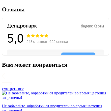
Отзывы
Вам может понравиться
смотреть все
П
Не забывайте, обработки от вредителей во время цветения
запрещены!