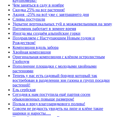
крупномеры?
Чем заняться в саду в ноябре
Скидка 25% на все растения!
Акция -25% на всё уже с завтрашнего дня
Сливы поступили
Укрытие вертикальных туй и можжевельников на зиму
Питомник работает в зимнее время
Иногда мы создаём альпийские горки
Поздравляем с Наступающим Новым годом и
Рождеством!
Композиция вдоль забора
Хвойная композиция
Оригинальная композиция с клёном остролистным
Глобозум
Пополнение площадки с молодыми хвойными
растениями
Теперь у нас есть садовый бордюр который так
востребован в разделении зон газона и групп посадки
растений!
Ель сербская
Сегодня к нам поступила ещё партия сосен
обыкновенных повыше размером!
Польза и вред влагозарядкового полива!
Совсем не редкость увидеть на липе и клёне такие
шарики и наросты.....