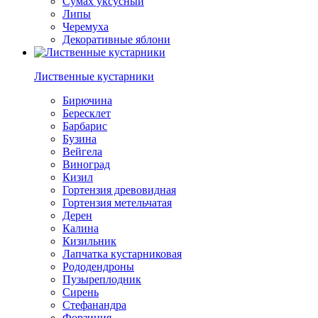
Сумах уксусный
Липы
Черемуха
Декоративные яблони
Лиственные кустарники
Бирючина
Бересклет
Барбарис
Бузина
Вейгела
Виноград
Кизил
Гортензия древовидная
Гортензия метельчатая
Дерен
Калина
Кизильник
Лапчатка кустарниковая
Рододендроны
Пузыреплодник
Сирень
Стефанандра
Форзиция