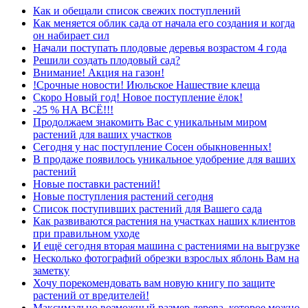
Как и обещали список свежих поступлений
Как меняется облик сада от начала его создания и когда
он набирает сил
Начали поступать плодовые деревья возрастом 4 года
Решили создать плодовый сад?
Внимание! Акция на газон!
!Срочные новости! Июльское Нашествие клеща
Скоро Новый год! Новое поступление ёлок!
-25 % НА ВСЁ!!!
Продолжаем знакомить Вас с уникальным миром
растений для ваших участков
Сегодня у нас поступление Сосен обыкновенных!
В продаже появилось уникальное удобрение для ваших
растений
Новые поставки растений!
Новые поступления растений сегодня
Список поступивших растений для Вашего сада
Как развиваются растения на участках наших клиентов
при правильном уходе
И ещё сегодня вторая машина с растениями на выгрузке
Несколько фотографий обрезки взрослых яблонь Вам на
заметку
Хочу порекомендовать вам новую книгу по защите
растений от вредителей!
Максимально возможный размер дерева, которое можно