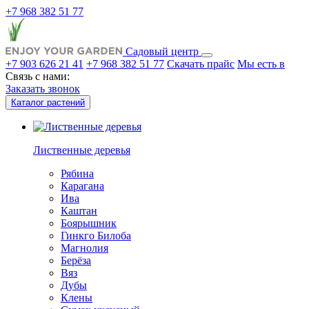
+7 968 382 51 77
Садовый центр
+7 903 626 21 41
+7 968 382 51 77
Скачать прайс
Мы есть в
Связь с нами:
Заказать звонок
Каталог растений
Лиственные деревья
Рябина
Карагана
Ива
Каштан
Боярышник
Гинкго Билоба
Магнолия
Берёза
Вяз
Дубы
Клены