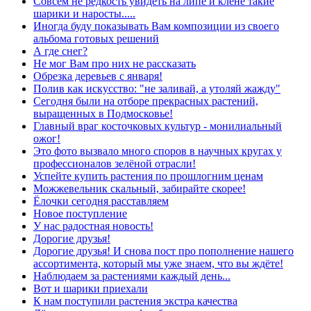
Совсем не редкость увидеть на липе и клёне такие
шарики и наросты.....
Иногда буду показывать Вам композиции из своего
альбома готовых решений
А где снег?
Не мог Вам про них не рассказать
Обрезка деревьев с января!
Полив как искусство: "не заливай, а утоляй жажду"
Сегодня были на отборе прекрасных растений,
выращенных в Подмосковье!
Главный враг косточковых культур - монилиальный
ожог!
Это фото вызвало много споров в научных кругах у
профессионалов зелёной отрасли!
Успейте купить растения по прошлогним ценам
Можжевельник скальный, забирайте скорее!
Ёлочки сегодня расставляем
Новое поступление
У нас радостная новость!
Дорогие друзья!
Дорогие друзья! И снова пост про пополнение нашего
ассортимента, который мы уже знаем, что вы ждёте!
Наблюдаем за растениями каждый день...
Вот и шарики приехали
К нам поступили растения экстра качества