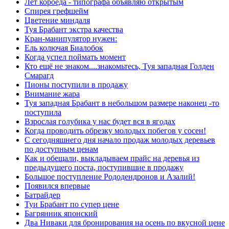
Лёт короеда - типографа объявляю открытым
Спирея грефшейм
Цветение миндаля
Туя Брабант экстра качества
Кран-манипулятор нужен:
Ель колючая Биалобок
Когда успел поймать момент
Кто ещё не знаком....знакомьтесь, Туя западная Голден
Смарагд
Пионы поступили в продажу
Внимание жара
Туя западная Брабант в небольшом размере наконец -то
поступила
Взрослая голубика у нас будет вся в ягодах
Когда проводить обрезку молодых побегов у сосен!
С сегодняшнего дня начало продаж молодых деревьев
по доступным ценам
Как и обещали, выкладываем прайс на деревья из
предыдущего поста, поступившие в продажу
Большое поступление Рододендронов и Азалий!
Появился впервые
Батрайдер
Туи Брабант по супер цене
Багрянник японский
Два Ниваки для бронирования на осень по вкусной цене