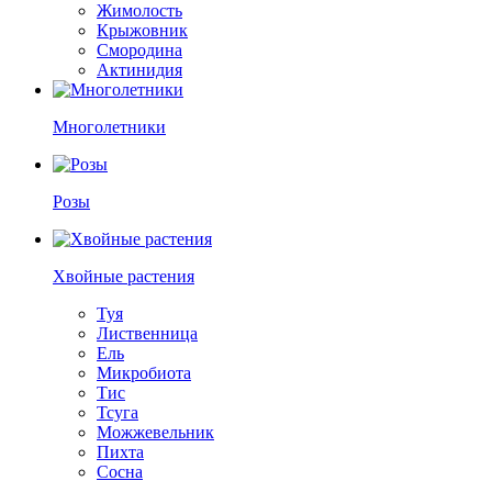
Жимолость
Крыжовник
Смородина
Актинидия
Многолетники
Розы
Хвойные растения
Туя
Лиственница
Ель
Микробиота
Тис
Тсуга
Можжевельник
Пихта
Сосна