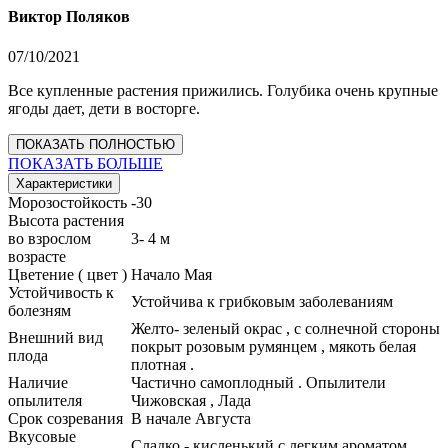
Виктор Поляков
07/10/2021
Все купленные растения прижились. Голубика очень крупные
ягоды дает, дети в восторге.
ПОКАЗАТЬ ПОЛНОСТЬЮ
ПОКАЗАТЬ БОЛЬШЕ
Характеристики
Морозостойкость
-30
Высота растения
во взрослом
3- 4 м
возрасте
Цветение ( цвет )
Начало Мая
Устойчивость к
Устойчива к грибковым заболеваниям
болезням
Желто- зеленый окрас , с солнечной стороны
Внешний вид
покрыт розовым румянцем , мякоть белая
плода
плотная .
Наличие
Частично самоплодный . Опылители
опылителя
Чижовская , Лада
Срок созревания
В начале Августа
Вкусовые
Сладко - кисленький с легким ароматом