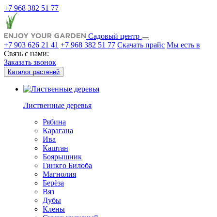
+7 968 382 51 77
Садовый центр
+7 903 626 21 41
+7 968 382 51 77
Скачать прайс
Мы есть в
Связь с нами:
Заказать звонок
Каталог растений
Лиственные деревья
Рябина
Карагана
Ива
Каштан
Боярышник
Гинкго Билоба
Магнолия
Берёза
Вяз
Дубы
Клены