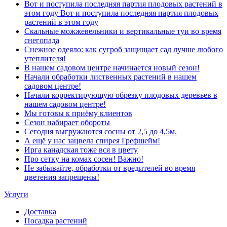
Вот и поступила последняя партия плодовых растений в
этом году Вот и поступила последняя партия плодовых
растений в этом году
Скальные можжевельники и вертикальные туи во время
снегопада
Снежное одеяло: как сугроб защищает сад лучше любого
утеплителя!
В нашем садовом центре начинается новый сезон!
Начали обработки лиственных растений в нашем
садовом центре!
Начали корректирующую обрезку плодовых деревьев в
нашем садовом центре!
Мы готовы к приёму клиентов
Сезон набирает обороты
Сегодня выгружаются сосны от 2,5 до 4,5м.
А ещё у нас зацвела спирея Грефшейм!
Ирга канадская тоже вся в цвету
Про сетку на комах сосен! Важно!
Не забывайте, обработки от вредителей во время
цветения запрещены!
Услуги
Доставка
Посадка растений