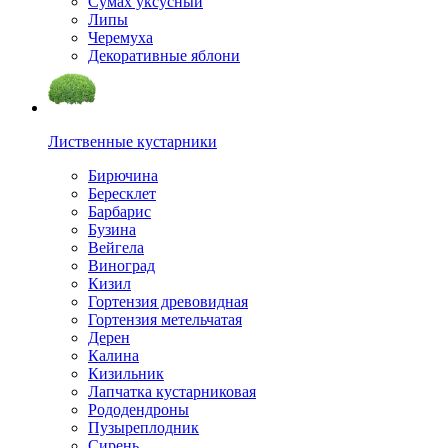
Сумах уксусный
Липы
Черемуха
Декоративные яблони
Лиственные кустарники
Бирючина
Бересклет
Барбарис
Бузина
Вейгела
Виноград
Кизил
Гортензия древовидная
Гортензия метельчатая
Дерен
Калина
Кизильник
Лапчатка кустарниковая
Рододендроны
Пузыреплодник
Сирень