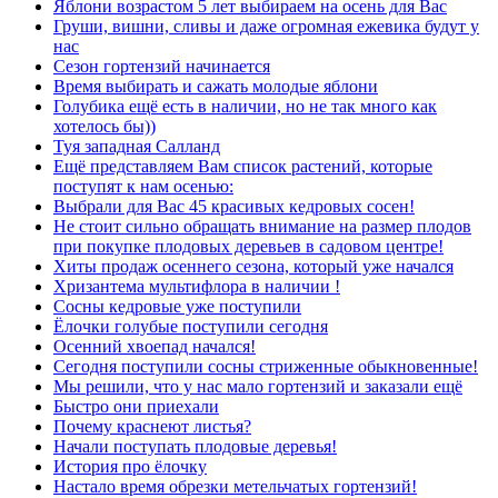
Яблони возрастом 5 лет выбираем на осень для Вас
Груши, вишни, сливы и даже огромная ежевика будут у
нас
Сезон гортензий начинается
Время выбирать и сажать молодые яблони
Голубика ещё есть в наличии, но не так много как
хотелось бы))
Туя западная Салланд
Ещё представляем Вам список растений, которые
поступят к нам осенью:
Выбрали для Вас 45 красивых кедровых сосен!
Не стоит сильно обращать внимание на размер плодов
при покупке плодовых деревьев в садовом центре!
Хиты продаж осеннего сезона, который уже начался
Хризантема мультифлора в наличии !
Сосны кедровые уже поступили
Ёлочки голубые поступили сегодня
Осенний хвоепад начался!
Сегодня поступили сосны стриженные обыкновенные!
Мы решили, что у нас мало гортензий и заказали ещё
Быстро они приехали
Почему краснеют листья?
Начали поступать плодовые деревья!
История про ёлочку
Настало время обрезки метельчатых гортензий!