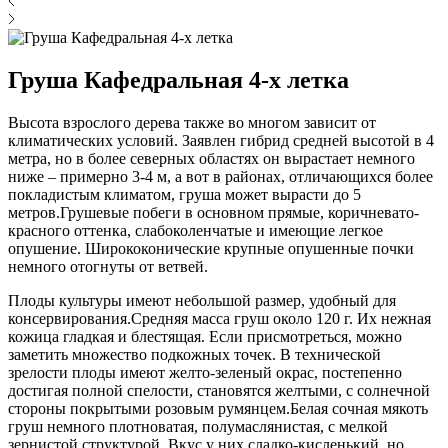
Груша Кафедральная 4-х летка
Высота взрослого дерева также во многом зависит от
климатических условий. Заявлен гибрид средней высотой в 4
метра, но в более северных областях он вырастает немного
ниже – примерно 3-4 м, а вот в районах, отличающихся более
покладистым климатом, груша может вырасти до 5
метров.Грушевые побеги в основном прямые, коричневато-
красного оттенка, слабоколенчатые и имеющие легкое
опушение. Ширококонические крупные опушенные почки
немного отогнуты от ветвей.
Плоды культуры имеют небольшой размер, удобный для
консервирования.Средняя масса груш около 120 г. Их нежная
кожица гладкая и блестящая. Если присмотреться, можно
заметить множество подкожных точек. В технической
зрелости плоды имеют желто-зеленый окрас, постепенно
достигая полной спелости, становятся желтыми, с солнечной
стороны покрытыми розовым румянцем.Белая сочная мякоть
груш немного плотноватая, полумаслянистая, с мелкой
зернистой структурой. Вкус у них сладко-кисленький, но