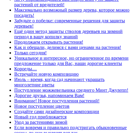
растений от вредителей!
Максимально возможный размер дерева, которое можно
посадить!
Забудьте о побелке: современные решения для защиты
деревьев!
Ещё один метод защиты стволов деревьев на зимний
период в вашу копилку знаний
Продолжаем открывать растения!
Как и обещали, делимся с вами ценами на растения!
Только сегодня!
Уникальное и интересное, но ограниченное по времени
предложение только для Вас, наши дорогие клиенты
Короеды....
Встречайте новую композицию
Июль – время, когда сад начинают украшать
многолетние цветы
Поступление можжевельника среднего Минт Джулепп!
Дорогие друзья, напоминаем Вам!
Внимание! Новое поступления растений!
Новое поступление цветов
Создайте сами дизайнерские композиции
Новый год приближается
Уход за растениями зимой
Если вовремя и правильно подстригать обыкновенные
сосны, то они выглядят вот так