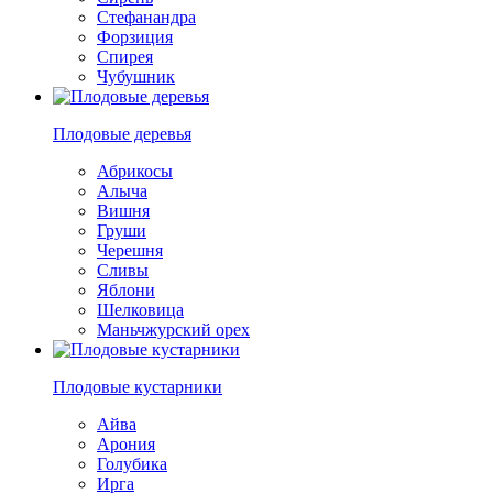
Стефанандра
Форзиция
Спирея
Чубушник
Плодовые деревья
Абрикосы
Алыча
Вишня
Груши
Черешня
Сливы
Яблони
Шелковица
Маньчжурский орех
Плодовые кустарники
Айва
Арония
Голубика
Ирга