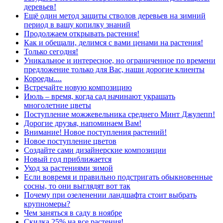
деревьев!
Ещё один метод защиты стволов деревьев на зимний
период в вашу копилку знаний
Продолжаем открывать растения!
Как и обещали, делимся с вами ценами на растения!
Только сегодня!
Уникальное и интересное, но ограниченное по времени
предложение только для Вас, наши дорогие клиенты
Короеды....
Встречайте новую композицию
Июль – время, когда сад начинают украшать
многолетние цветы
Поступление можжевельника среднего Минт Джулепп!
Дорогие друзья, напоминаем Вам!
Внимание! Новое поступления растений!
Новое поступление цветов
Создайте сами дизайнерские композиции
Новый год приближается
Уход за растениями зимой
Если вовремя и правильно подстригать обыкновенные
сосны, то они выглядят вот так
Почему при озеленении ландшафта стоит выбрать
крупномеры?
Чем заняться в саду в ноябре
Скидка 25% на все растения!