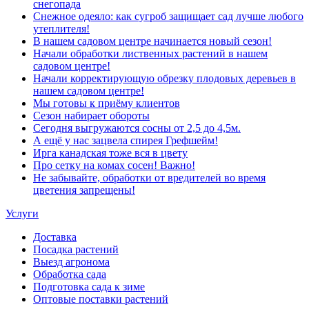
снегопада
Снежное одеяло: как сугроб защищает сад лучше любого
утеплителя!
В нашем садовом центре начинается новый сезон!
Начали обработки лиственных растений в нашем
садовом центре!
Начали корректирующую обрезку плодовых деревьев в
нашем садовом центре!
Мы готовы к приёму клиентов
Сезон набирает обороты
Сегодня выгружаются сосны от 2,5 до 4,5м.
А ещё у нас зацвела спирея Грефшейм!
Ирга канадская тоже вся в цвету
Про сетку на комах сосен! Важно!
Не забывайте, обработки от вредителей во время
цветения запрещены!
Услуги
Доставка
Посадка растений
Выезд агронома
Обработка сада
Подготовка сада к зиме
Оптовые поставки растений