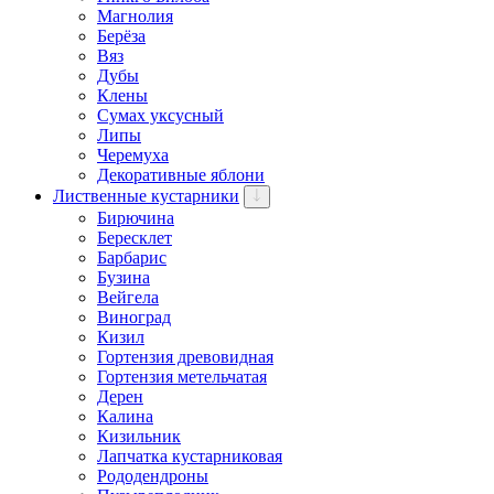
Магнолия
Берёза
Вяз
Дубы
Клены
Сумах уксусный
Липы
Черемуха
Декоративные яблони
Лиственные кустарники
Бирючина
Бересклет
Барбарис
Бузина
Вейгела
Виноград
Кизил
Гортензия древовидная
Гортензия метельчатая
Дерен
Калина
Кизильник
Лапчатка кустарниковая
Рододендроны