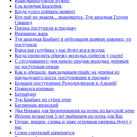
Кран-манипулятор нужен:
Ель колючая Биалобок
Когда успел поймать момент
Кто ещё не знаком....знакомьтесь, Туя западная Голден
Смарагд
Пионы поступили в продажу
Внимание жара
Туя западная Брабант в небольшом размере наконец -то
поступила
Взрослая голубика у нас будет вся в ягодах
Когда проводить обрезку молодых побегов у сосен!
С сегодняшнего дня начало продаж молодых деревьев
по доступным ценам
Как и обещали, выкладываем прайс на деревья из
предыдущего поста, поступившие в продажу
Большое поступление Рододендронов и Азалий!
Появился впервые
Батрайдер
Туи Брабант по супер цене
Багрянник японский
Два Ниваки для бронирования на осень по вкусной цене
Яблони возрастом 5 лет выбираем на осень для Вас
Груши, вишни, сливы и даже огромная ежевика будут у
нас
Сезон гортензий начинается