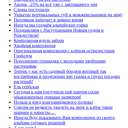
Акция -25% на всё уже с завтрашнего дня
Сливы поступили
Укрытие вертикальных туй и можжевельников на зиму
Питомник работает в зимнее время
Иногда мы создаём альпийские горки
Поздравляем с Наступающим Новым годом и
Рождеством!
Композиция вдоль забора
Хвойная композиция
Оригинальная композиция с клёном остролистным
Глобозум
Пополнение площадки с молодыми хвойными
растениями
Теперь у нас есть садовый бордюр который так
востребован в разделении зон газона и групп посадки
растений!
Ель сербская
Сегодня к нам поступила ещё партия сосен
обыкновенных повыше размером!
Польза и вред влагозарядкового полива!
Совсем не редкость увидеть на липе и клёне такие
шарики и наросты.....
Иногда буду показывать Вам композиции из своего
альбома готовых решений
А где снег?