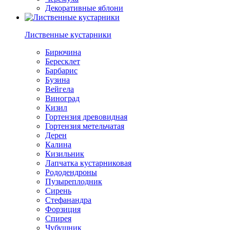
Декоративные яблони
Лиственные кустарники
Бирючина
Бересклет
Барбарис
Бузина
Вейгела
Виноград
Кизил
Гортензия древовидная
Гортензия метельчатая
Дерен
Калина
Кизильник
Лапчатка кустарниковая
Рододендроны
Пузыреплодник
Сирень
Стефанандра
Форзиция
Спирея
Чубушник