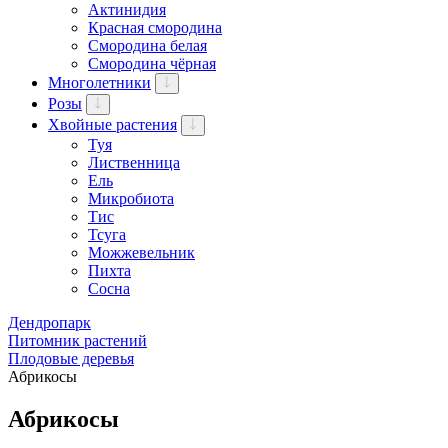
Актинидия
Красная смородина
Смородина белая
Смородина чёрная
Многолетники
Розы
Хвойные растения
Туя
Лиственница
Ель
Микробиота
Тис
Тсуга
Можжевельник
Пихта
Сосна
Дендропарк
Питомник растений
Плодовые деревья
Абрикосы
Абрикосы