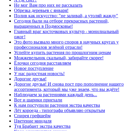
Не мог Вам про них не рассказать
Обрезка деревьев с января!
Полив как искусство: "не заливай, а утоляй жажду"
Сегодня были на отборе прекрасных растений,
выращенных в Подмосковье!
Главный враг косточковых культур - монилиальный
ожог!
Это фото вызвало много споров в научных кругах у
профессионалов зелёной отрасли!
Успейте купить растения по прошлогним ценам
Можжевельник скальный, забирайте скорее!
Ёлочки сегодня расставляем
Новое поступление
У нас радостная новость!
Дорогие друзья!
Дорогие друзья! И снова пост про пополнение нашего
ассортимента, который мы уже знаем, что вы ждёте!
Наблюдаем за растениями каждый день...
Вот и шарики приехали
К нам поступили растения экстра качества
Лёт короеда - типографа объявляю открытым
Спирея грефшейм
Цветение миндаля
Туя Брабант экстра качества