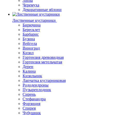
Липы
Черемуха
Декоративные яблони
Лиственные кустарники
Бирючина
Бересклет
Барбарис
Бузина
Вейгела
Виноград
Кизил
Гортензия древовидная
Гортензия метельчатая
Дерен
Калина
Кизильник
Лапчатка кустарниковая
Рододендроны
Пузыреплодник
Сирень
Стефанандра
Форзиция
Спирея
Чубушник