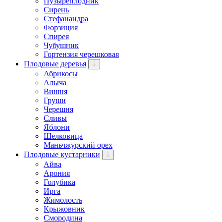
Пузыреплодник
Сирень
Стефанандра
Форзиция
Спирея
Чубушник
Гортензия черешковая
Плодовые деревья
Абрикосы
Алыча
Вишня
Груши
Черешня
Сливы
Яблони
Шелковица
Маньчжурский орех
Плодовые кустарники
Айва
Арония
Голубика
Ирга
Жимолость
Крыжовник
Смородина