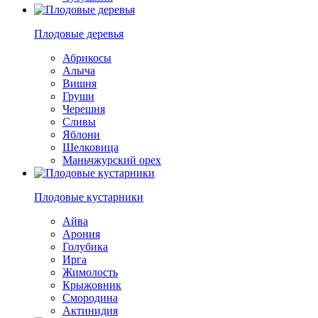
Плодовые деревья
Абрикосы
Алыча
Вишня
Груши
Черешня
Сливы
Яблони
Шелковица
Маньчжурский орех
Плодовые кустарники
Айва
Арония
Голубика
Ирга
Жимолость
Крыжовник
Смородина
Актинидия