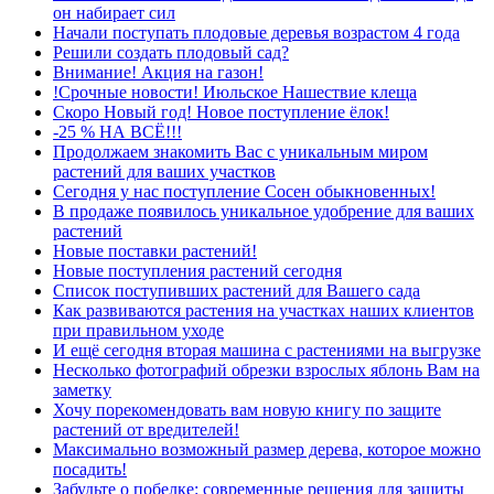
он набирает сил
Начали поступать плодовые деревья возрастом 4 года
Решили создать плодовый сад?
Внимание! Акция на газон!
!Срочные новости! Июльское Нашествие клеща
Скоро Новый год! Новое поступление ёлок!
-25 % НА ВСЁ!!!
Продолжаем знакомить Вас с уникальным миром
растений для ваших участков
Сегодня у нас поступление Сосен обыкновенных!
В продаже появилось уникальное удобрение для ваших
растений
Новые поставки растений!
Новые поступления растений сегодня
Список поступивших растений для Вашего сада
Как развиваются растения на участках наших клиентов
при правильном уходе
И ещё сегодня вторая машина с растениями на выгрузке
Несколько фотографий обрезки взрослых яблонь Вам на
заметку
Хочу порекомендовать вам новую книгу по защите
растений от вредителей!
Максимально возможный размер дерева, которое можно
посадить!
Забудьте о побелке: современные решения для защиты