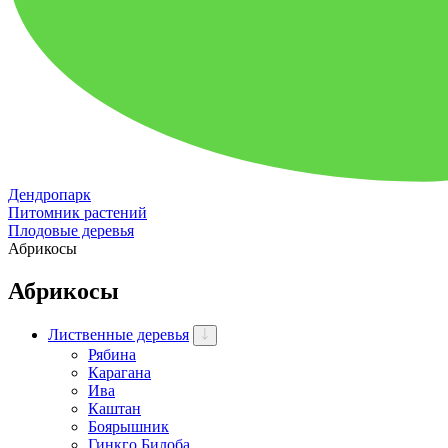
Дендропарк
Питомник растений
Плодовые деревья
Абрикосы
Абрикосы
Лиственные деревья
Рябина
Карагана
Ива
Каштан
Боярышник
Гинкго Билоба