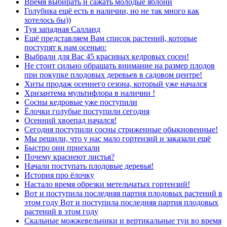
Время выбирать и сажать молодые яблони
Голубика ещё есть в наличии, но не так много как
хотелось бы))
Туя западная Салланд
Ещё представляем Вам список растений, которые
поступят к нам осенью:
Выбрали для Вас 45 красивых кедровых сосен!
Не стоит сильно обращать внимание на размер плодов
при покупке плодовых деревьев в садовом центре!
Хиты продаж осеннего сезона, который уже начался
Хризантема мультифлора в наличии !
Сосны кедровые уже поступили
Ёлочки голубые поступили сегодня
Осенний хвоепад начался!
Сегодня поступили сосны стриженные обыкновенные!
Мы решили, что у нас мало гортензий и заказали ещё
Быстро они приехали
Почему краснеют листья?
Начали поступать плодовые деревья!
История про ёлочку
Настало время обрезки метельчатых гортензий!
Вот и поступила последняя партия плодовых растений в
этом году Вот и поступила последняя партия плодовых
растений в этом году
Скальные можжевельники и вертикальные туи во время