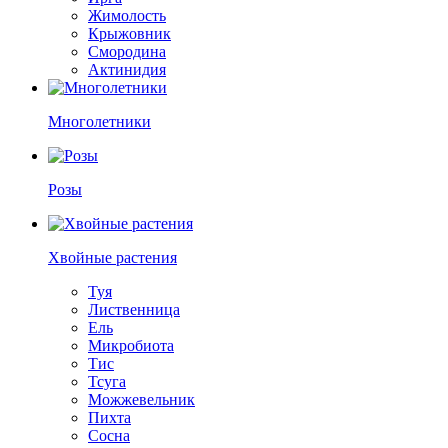
Жимолость
Крыжовник
Смородина
Актинидия
Многолетники
Розы
Хвойные растения
Туя
Лиственница
Ель
Микробиота
Тис
Тсуга
Можжевельник
Пихта
Сосна