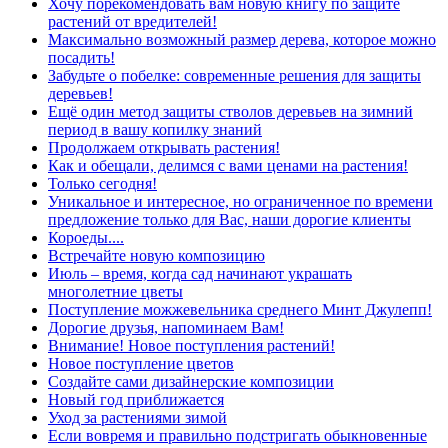
Хочу порекомендовать вам новую книгу по защите
растений от вредителей!
Максимально возможный размер дерева, которое можно
посадить!
Забудьте о побелке: современные решения для защиты
деревьев!
Ещё один метод защиты стволов деревьев на зимний
период в вашу копилку знаний
Продолжаем открывать растения!
Как и обещали, делимся с вами ценами на растения!
Только сегодня!
Уникальное и интересное, но ограниченное по времени
предложение только для Вас, наши дорогие клиенты
Короеды....
Встречайте новую композицию
Июль – время, когда сад начинают украшать
многолетние цветы
Поступление можжевельника среднего Минт Джулепп!
Дорогие друзья, напоминаем Вам!
Внимание! Новое поступления растений!
Новое поступление цветов
Создайте сами дизайнерские композиции
Новый год приближается
Уход за растениями зимой
Если вовремя и правильно подстригать обыкновенные