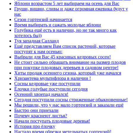
Яблони возрастом 5 лет выбираем на осень для Вас
Груши, вишни, сливы и даже огромная ежевика будут у
нас
Сезон гортензий начинается
Время выбирать и сажать молодые яблони
Голубика ещё есть в наличии, но не так много как
хотелось бы))
Туя западная Салланд
Ещё представляем Вам список растений, которые
поступят к нам осенью:
Выбрали для Вас 45 красивых кедровых сосен!
Не стоит сильно обращать внимание на размер плодов
при покупке плодовых деревьев в садовом центре!
Хиты продаж осеннего сезона, который уже начался
Хризантема мультифлора в наличии !
Сосны кедровые уже поступили
Ёлочки голубые поступили сегодня
Осенний хвоепад начался!
Сегодня поступили сосны стриженные обыкновенные!
Мы решили, что у нас мало гортензий и заказали ещё
Быстро они приехали
Почему краснеют листья?
Начали поступать плодовые деревья!
История про ёлочку
Настало время обрезки метельчатых гортензий!