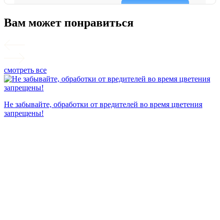
Вам может понравиться
смотреть все
П
Не забывайте, обработки от вредителей во время цветения
запрещены!