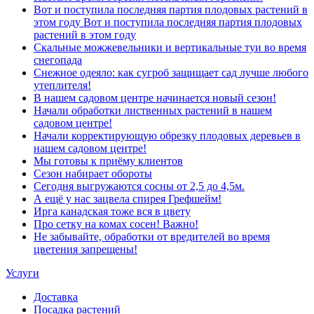
Вот и поступила последняя партия плодовых растений в
этом году Вот и поступила последняя партия плодовых
растений в этом году
Скальные можжевельники и вертикальные туи во время
снегопада
Снежное одеяло: как сугроб защищает сад лучше любого
утеплителя!
В нашем садовом центре начинается новый сезон!
Начали обработки лиственных растений в нашем
садовом центре!
Начали корректирующую обрезку плодовых деревьев в
нашем садовом центре!
Мы готовы к приёму клиентов
Сезон набирает обороты
Сегодня выгружаются сосны от 2,5 до 4,5м.
А ещё у нас зацвела спирея Грефшейм!
Ирга канадская тоже вся в цвету
Про сетку на комах сосен! Важно!
Не забывайте, обработки от вредителей во время
цветения запрещены!
Услуги
Доставка
Посадка растений