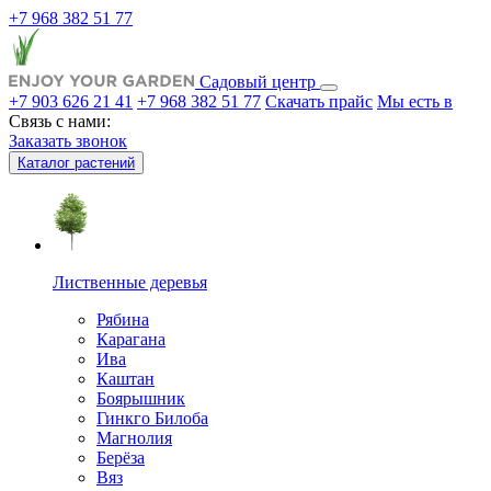
+7 968 382 51 77
Садовый центр
+7 903 626 21 41
+7 968 382 51 77
Скачать прайс
Мы есть в
Связь с нами:
Заказать звонок
Каталог растений
Лиственные деревья
Рябина
Карагана
Ива
Каштан
Боярышник
Гинкго Билоба
Магнолия
Берёза
Вяз