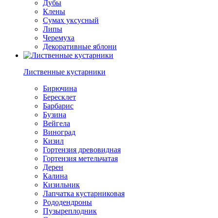
Дубы
Клены
Сумах уксусный
Липы
Черемуха
Декоративные яблони
Лиственные кустарники
Бирючина
Бересклет
Барбарис
Бузина
Вейгела
Виноград
Кизил
Гортензия древовидная
Гортензия метельчатая
Дерен
Калина
Кизильник
Лапчатка кустарниковая
Рододендроны
Пузыреплодник