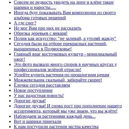
Совсем не редкость увидеть на липе и клёне такие
шарики и наросты.....
Иногда буду показывать Вам композиции из своего
альбома готовых решений
А где снег?
Не мог Вам про них не рассказать
Обрезка деревьев с января!
Полив как искусство: "не заливай, а утоляй жажду"
Сегодня были на отборе прекрасных растений,
выращенных в Подмосковье!
Главный враг косточковых культур - монилиальный
ожог!
Это фото вызвало много споров в научных кругах у
профессионалов зелёной отрасли!
Успейте купить растения по прошлогним ценам
Можжевельник скальный, забирайте скорее!
Ёлочки сегодня расставляем
Новое поступление
У нас радостная новость!
Дорогие друзья!
Дорогие друзья! И снова пост про пополнение нашего
ассортимента, который мы уже знаем, что вы ждёте!
Наблюдаем за растениями каждый день...
Вот и шарики приехали
К нам поступили растения экстра качества