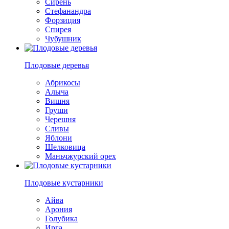
Сирень
Стефанандра
Форзиция
Спирея
Чубушник
Плодовые деревья
Абрикосы
Алыча
Вишня
Груши
Черешня
Сливы
Яблони
Шелковица
Маньчжурский орех
Плодовые кустарники
Айва
Арония
Голубика
Ирга