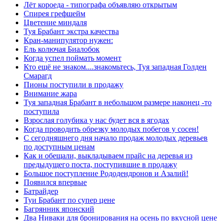
Лёт короеда - типографа объявляю открытым
Спирея грефшейм
Цветение миндаля
Туя Брабант экстра качества
Кран-манипулятор нужен:
Ель колючая Биалобок
Когда успел поймать момент
Кто ещё не знаком....знакомьтесь, Туя западная Голден
Смарагд
Пионы поступили в продажу
Внимание жара
Туя западная Брабант в небольшом размере наконец -то
поступила
Взрослая голубика у нас будет вся в ягодах
Когда проводить обрезку молодых побегов у сосен!
С сегодняшнего дня начало продаж молодых деревьев
по доступным ценам
Как и обещали, выкладываем прайс на деревья из
предыдущего поста, поступившие в продажу
Большое поступление Рододендронов и Азалий!
Появился впервые
Батрайдер
Туи Брабант по супер цене
Багрянник японский
Два Ниваки для бронирования на осень по вкусной цене