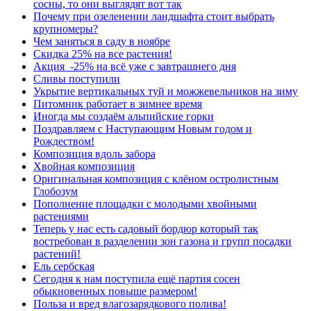
сосны, то они выглядят вот так
Почему при озеленении ландшафта стоит выбрать
крупномеры?
Чем заняться в саду в ноябре
Скидка 25% на все растения!
Акция -25% на всё уже с завтрашнего дня
Сливы поступили
Укрытие вертикальных туй и можжевельников на зиму
Питомник работает в зимнее время
Иногда мы создаём альпийские горки
Поздравляем с Наступающим Новым годом и
Рождеством!
Композиция вдоль забора
Хвойная композиция
Оригинальная композиция с клёном остролистным
Глобозум
Пополнение площадки с молодыми хвойными
растениями
Теперь у нас есть садовый бордюр который так
востребован в разделении зон газона и групп посадки
растений!
Ель сербская
Сегодня к нам поступила ещё партия сосен
обыкновенных повыше размером!
Польза и вред влагозарядкового полива!