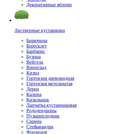
Декоративные яблони
Лиственные кустарники
Бирючина
Бересклет
Барбарис
Бузина
Вейгела
Виноград
Кизил
Гортензия древовидная
Гортензия метельчатая
Дерен
Калина
Кизильник
Лапчатка кустарниковая
Рододендроны
Пузыреплодник
Сирень
Стефанандра
Форзиция