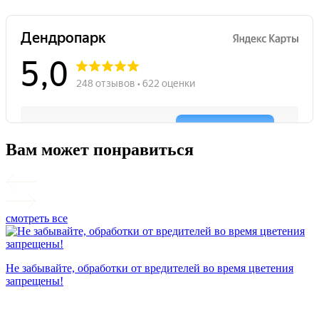
Вам может понравиться
смотреть все
П
Не забывайте, обработки от вредителей во время цветения
запрещены!