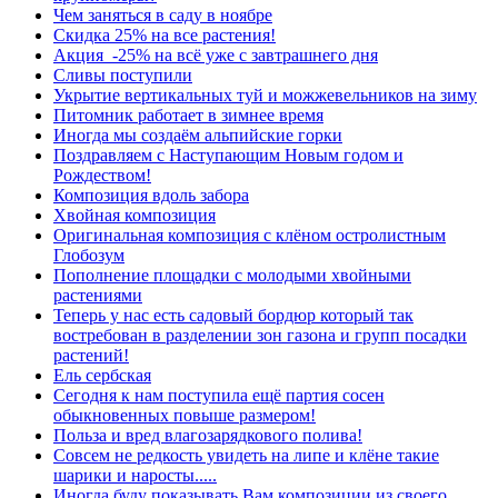
Чем заняться в саду в ноябре
Скидка 25% на все растения!
Акция -25% на всё уже с завтрашнего дня
Сливы поступили
Укрытие вертикальных туй и можжевельников на зиму
Питомник работает в зимнее время
Иногда мы создаём альпийские горки
Поздравляем с Наступающим Новым годом и
Рождеством!
Композиция вдоль забора
Хвойная композиция
Оригинальная композиция с клёном остролистным
Глобозум
Пополнение площадки с молодыми хвойными
растениями
Теперь у нас есть садовый бордюр который так
востребован в разделении зон газона и групп посадки
растений!
Ель сербская
Сегодня к нам поступила ещё партия сосен
обыкновенных повыше размером!
Польза и вред влагозарядкового полива!
Совсем не редкость увидеть на липе и клёне такие
шарики и наросты.....
Иногда буду показывать Вам композиции из своего