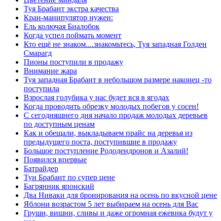
Туя Брабант экстра качества
Кран-манипулятор нужен:
Ель колючая Биалобок
Когда успел поймать момент
Кто ещё не знаком....знакомьтесь, Туя западная Голден
Смарагд
Пионы поступили в продажу
Внимание жара
Туя западная Брабант в небольшом размере наконец -то
поступила
Взрослая голубика у нас будет вся в ягодах
Когда проводить обрезку молодых побегов у сосен!
С сегодняшнего дня начало продаж молодых деревьев
по доступным ценам
Как и обещали, выкладываем прайс на деревья из
предыдущего поста, поступившие в продажу
Большое поступление Рододендронов и Азалий!
Появился впервые
Батрайдер
Туи Брабант по супер цене
Багрянник японский
Два Ниваки для бронирования на осень по вкусной цене
Яблони возрастом 5 лет выбираем на осень для Вас
Груши, вишни, сливы и даже огромная ежевика будут у