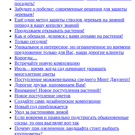
посадить!
Забудьте о побелке: современные решения для защиты
деревьев!
Ещё один метод защиты стволов деревьев на зимний
период в вашу копилку знаний
Продолжаем открывать растения!
Как и обещали, делимся с вами ценами на растения!
Только сегодня!
Уникальное и интересное, но ограниченное по времени
предложение только для Вас, наши дорогие клиенты
Короеды....
Встречайте новую композицию
Июль – время, когда сад начинают украшать
многолетние цветы
Поступление можжевельника среднего Минт Джулепп!
Дорогие друзья, напоминаем Вам!
Внимание! Новое поступления растений!
Новое поступление цветов
Создайте сами дизайнерские композиции
Новый год приближается
Уход за растениями зимой
Если вовремя и правильно подстригать обыкновенные
сосны, то они выглядят вот так
Почему при озеленении ландшафта стоит выбрать
крупномеры?