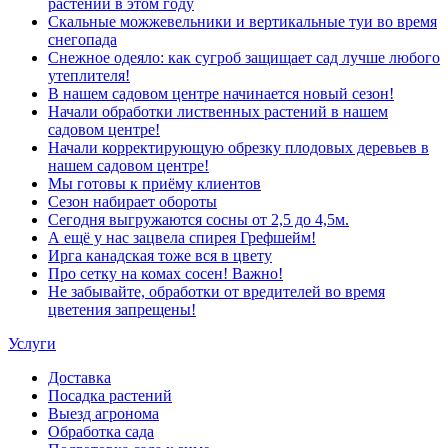
растений в этом году
Скальные можжевельники и вертикальные туи во время
снегопада
Снежное одеяло: как сугроб защищает сад лучше любого
утеплителя!
В нашем садовом центре начинается новый сезон!
Начали обработки лиственных растений в нашем
садовом центре!
Начали корректирующую обрезку плодовых деревьев в
нашем садовом центре!
Мы готовы к приёму клиентов
Сезон набирает обороты
Сегодня выгружаются сосны от 2,5 до 4,5м.
А ещё у нас зацвела спирея Грефшейм!
Ирга канадская тоже вся в цвету
Про сетку на комах сосен! Важно!
Не забывайте, обработки от вредителей во время
цветения запрещены!
Услуги
Доставка
Посадка растений
Выезд агронома
Обработка сада