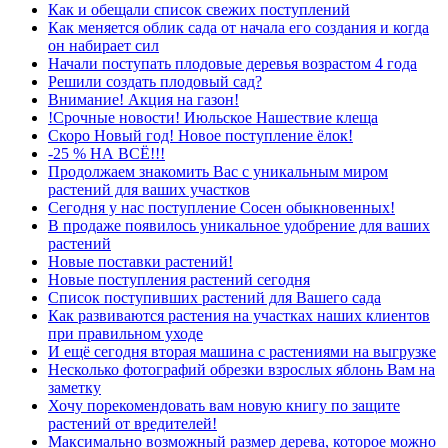
Как и обещали список свежих поступлений
Как меняется облик сада от начала его создания и когда
он набирает сил
Начали поступать плодовые деревья возрастом 4 года
Решили создать плодовый сад?
Внимание! Акция на газон!
!Срочные новости! Июльское Нашествие клеща
Скоро Новый год! Новое поступление ёлок!
-25 % НА ВСЁ!!!
Продолжаем знакомить Вас с уникальным миром
растений для ваших участков
Сегодня у нас поступление Сосен обыкновенных!
В продаже появилось уникальное удобрение для ваших
растений
Новые поставки растений!
Новые поступления растений сегодня
Список поступивших растений для Вашего сада
Как развиваются растения на участках наших клиентов
при правильном уходе
И ещё сегодня вторая машина с растениями на выгрузке
Несколько фотографий обрезки взрослых яблонь Вам на
заметку
Хочу порекомендовать вам новую книгу по защите
растений от вредителей!
Максимально возможный размер дерева, которое можно