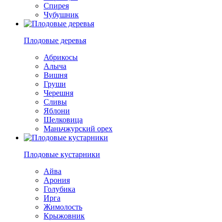
Спирея
Чубушник
Плодовые деревья
Абрикосы
Алыча
Вишня
Груши
Черешня
Сливы
Яблони
Шелковица
Маньчжурский орех
Плодовые кустарники
Айва
Арония
Голубика
Ирга
Жимолость
Крыжовник