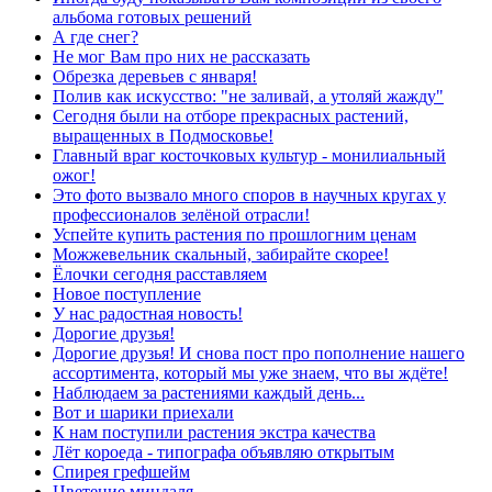
альбома готовых решений
А где снег?
Не мог Вам про них не рассказать
Обрезка деревьев с января!
Полив как искусство: "не заливай, а утоляй жажду"
Сегодня были на отборе прекрасных растений,
выращенных в Подмосковье!
Главный враг косточковых культур - монилиальный
ожог!
Это фото вызвало много споров в научных кругах у
профессионалов зелёной отрасли!
Успейте купить растения по прошлогним ценам
Можжевельник скальный, забирайте скорее!
Ёлочки сегодня расставляем
Новое поступление
У нас радостная новость!
Дорогие друзья!
Дорогие друзья! И снова пост про пополнение нашего
ассортимента, который мы уже знаем, что вы ждёте!
Наблюдаем за растениями каждый день...
Вот и шарики приехали
К нам поступили растения экстра качества
Лёт короеда - типографа объявляю открытым
Спирея грефшейм
Цветение миндаля