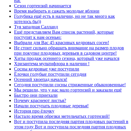
нас
Сезон гортензий начинается
Время выбирать и сажать молодые яблони
Голубика ещё есть в наличии, но не так много как
хотелось бы))
Туя западная Салланд
Ещё представляем Вам список растений, которые
поступят к нам осенью:
Выбрали для Вас 45 красивых кедровых сосен!
Не стоит сильно обращать внимание на размер плодов
при покупке плодовых деревьев в садовом центре!
Хиты продаж осеннего сезона, который уже начался
Хризантема мультифлора в наличии !
Сосны кедровые уже поступили
Ёлочки голубые поступили сегодня
Осенний хвоепад начался!
Сегодня поступили сосны стриженные обыкновенные!
Мы решили, что у нас мало гортензий и заказали ещё
Быстро они приехали
Почему краснеют листья?
Начали поступать плодовые деревья!
История про ёлочку
Настало время обрезки метельчатых гортензий!
Вот и поступила последняя партия плодовых растений в
этом году Вот и поступила последняя партия плодовых