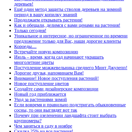
деревьев!
Ещё один метод защиты стволов деревьев на зимний
период в вашу копилку знаний
Продолжаем открывать растения!
Как и обещали, делимся с вами ценами на растения!
Только сегодня!
Уникальное и интересное, но ограниченное по времени
предложение только для Вас, наши дорогие клиенты
Короеды....
Встречайте новую композицию
Июль – время, когда сад начинают украшать
многолетние цветы
Поступление можжевельника среднего Минт Джулепп!
Дорогие друзья, напоминаем Вам!
Внимание! Новое поступления растений!
Новое поступление цветов
Создайте сами дизайнерские композиции
Новый год приближается
Уход за растениями зимой
Если вовремя и правильно подстригать обыкновенные
сосны, то они выглядят вот так
Почему при озеленении ландшафта стоит выбрать
крупномеры?
Чем заняться в саду в ноябре
Скидка 25% на все растения!