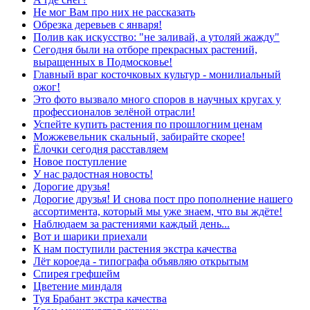
Не мог Вам про них не рассказать
Обрезка деревьев с января!
Полив как искусство: "не заливай, а утоляй жажду"
Сегодня были на отборе прекрасных растений,
выращенных в Подмосковье!
Главный враг косточковых культур - монилиальный
ожог!
Это фото вызвало много споров в научных кругах у
профессионалов зелёной отрасли!
Успейте купить растения по прошлогним ценам
Можжевельник скальный, забирайте скорее!
Ёлочки сегодня расставляем
Новое поступление
У нас радостная новость!
Дорогие друзья!
Дорогие друзья! И снова пост про пополнение нашего
ассортимента, который мы уже знаем, что вы ждёте!
Наблюдаем за растениями каждый день...
Вот и шарики приехали
К нам поступили растения экстра качества
Лёт короеда - типографа объявляю открытым
Спирея грефшейм
Цветение миндаля
Туя Брабант экстра качества