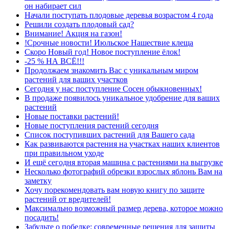
он набирает сил
Начали поступать плодовые деревья возрастом 4 года
Решили создать плодовый сад?
Внимание! Акция на газон!
!Срочные новости! Июльское Нашествие клеща
Скоро Новый год! Новое поступление ёлок!
-25 % НА ВСЁ!!!
Продолжаем знакомить Вас с уникальным миром
растений для ваших участков
Сегодня у нас поступление Сосен обыкновенных!
В продаже появилось уникальное удобрение для ваших
растений
Новые поставки растений!
Новые поступления растений сегодня
Список поступивших растений для Вашего сада
Как развиваются растения на участках наших клиентов
при правильном уходе
И ещё сегодня вторая машина с растениями на выгрузке
Несколько фотографий обрезки взрослых яблонь Вам на
заметку
Хочу порекомендовать вам новую книгу по защите
растений от вредителей!
Максимально возможный размер дерева, которое можно
посадить!
Забудьте о побелке: современные решения для защиты