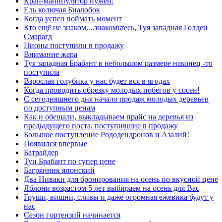
Кран-манипулятор нужен:
Ель колючая Биалобок
Когда успел поймать момент
Кто ещё не знаком....знакомьтесь, Туя западная Голден
Смарагд
Пионы поступили в продажу
Внимание жара
Туя западная Брабант в небольшом размере наконец -то
поступила
Взрослая голубика у нас будет вся в ягодах
Когда проводить обрезку молодых побегов у сосен!
С сегодняшнего дня начало продаж молодых деревьев
по доступным ценам
Как и обещали, выкладываем прайс на деревья из
предыдущего поста, поступившие в продажу
Большое поступление Рододендронов и Азалий!
Появился впервые
Батрайдер
Туи Брабант по супер цене
Багрянник японский
Два Ниваки для бронирования на осень по вкусной цене
Яблони возрастом 5 лет выбираем на осень для Вас
Груши, вишни, сливы и даже огромная ежевика будут у
нас
Сезон гортензий начинается