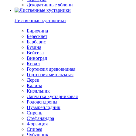
Декоративные яблони
Лиственные кустарники
Бирючина
Бересклет
Барбарис
Бузина
Вейгела
Виноград
Кизил
Гортензия древовидная
Гортензия метельчатая
Дерен
Калина
Кизильник
Лапчатка кустарниковая
Рододендроны
Пузыреплодник
Сирень
Стефанандра
Форзиция
Спирея
Чубушник