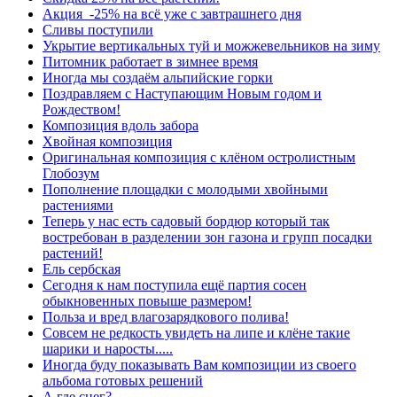
Акция -25% на всё уже с завтрашнего дня
Сливы поступили
Укрытие вертикальных туй и можжевельников на зиму
Питомник работает в зимнее время
Иногда мы создаём альпийские горки
Поздравляем с Наступающим Новым годом и
Рождеством!
Композиция вдоль забора
Хвойная композиция
Оригинальная композиция с клёном остролистным
Глобозум
Пополнение площадки с молодыми хвойными
растениями
Теперь у нас есть садовый бордюр который так
востребован в разделении зон газона и групп посадки
растений!
Ель сербская
Сегодня к нам поступила ещё партия сосен
обыкновенных повыше размером!
Польза и вред влагозарядкового полива!
Совсем не редкость увидеть на липе и клёне такие
шарики и наросты.....
Иногда буду показывать Вам композиции из своего
альбома готовых решений
А где снег?