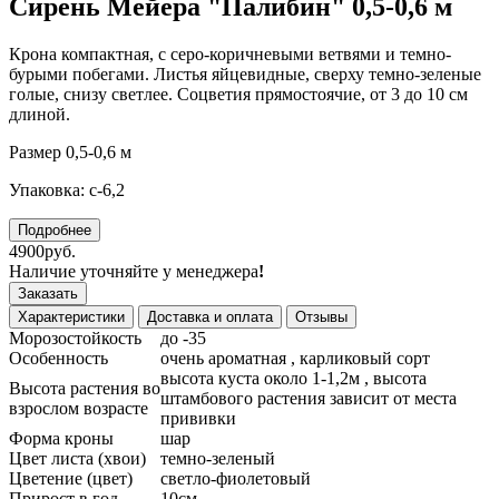
Сирень Мейера "Палибин" 0,5-0,6 м
Крона компактная, с серо-коричневыми ветвями и темно-
бурыми побегами. Листья яйцевидные, сверху темно-зеленые
голые, снизу светлее. Соцветия прямостоячие, от 3 до 10 см
длиной.
Размер 0,5-0,6 м
Упаковка: с-6,2
Подробнее
4900руб.
Наличие уточняйте у менеджера
!
Заказать
Характеристики
Доставка и оплата
Отзывы
Морозостойкость
до -35
Особенность
очень ароматная , карликовый сорт
высота куста около 1-1,2м , высота
Высота растения во
штамбового растения зависит от места
взрослом возрасте
прививки
Форма кроны
шар
Цвет листа (хвои)
темно-зеленый
Цветение (цвет)
светло-фиолетовый
Прирост в год
10см