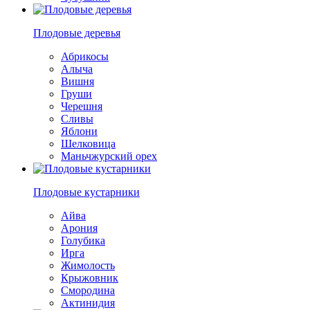
Плодовые деревья
Абрикосы
Алыча
Вишня
Груши
Черешня
Сливы
Яблони
Шелковица
Маньчжурский орех
Плодовые кустарники
Айва
Арония
Голубика
Ирга
Жимолость
Крыжовник
Смородина
Актинидия