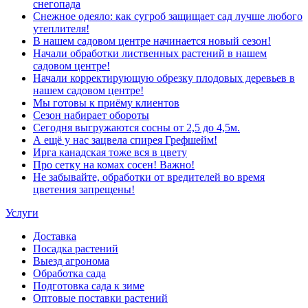
снегопада
Снежное одеяло: как сугроб защищает сад лучше любого
утеплителя!
В нашем садовом центре начинается новый сезон!
Начали обработки лиственных растений в нашем
садовом центре!
Начали корректирующую обрезку плодовых деревьев в
нашем садовом центре!
Мы готовы к приёму клиентов
Сезон набирает обороты
Сегодня выгружаются сосны от 2,5 до 4,5м.
А ещё у нас зацвела спирея Грефшейм!
Ирга канадская тоже вся в цвету
Про сетку на комах сосен! Важно!
Не забывайте, обработки от вредителей во время
цветения запрещены!
Услуги
Доставка
Посадка растений
Выезд агронома
Обработка сада
Подготовка сада к зиме
Оптовые поставки растений