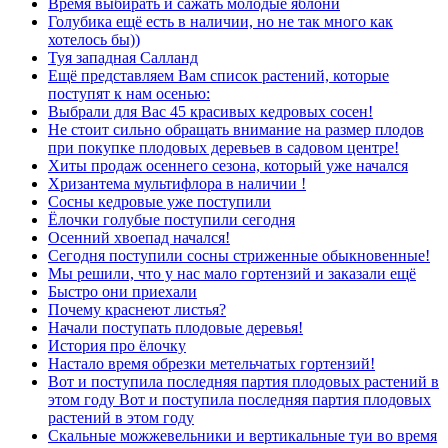
Время выбирать и сажать молодые яблони
Голубика ещё есть в наличии, но не так много как
хотелось бы))
Туя западная Салланд
Ещё представляем Вам список растений, которые
поступят к нам осенью:
Выбрали для Вас 45 красивых кедровых сосен!
Не стоит сильно обращать внимание на размер плодов
при покупке плодовых деревьев в садовом центре!
Хиты продаж осеннего сезона, который уже начался
Хризантема мультифлора в наличии !
Сосны кедровые уже поступили
Ёлочки голубые поступили сегодня
Осенний хвоепад начался!
Сегодня поступили сосны стриженные обыкновенные!
Мы решили, что у нас мало гортензий и заказали ещё
Быстро они приехали
Почему краснеют листья?
Начали поступать плодовые деревья!
История про ёлочку
Настало время обрезки метельчатых гортензий!
Вот и поступила последняя партия плодовых растений в
этом году Вот и поступила последняя партия плодовых
растений в этом году
Скальные можжевельники и вертикальные туи во время