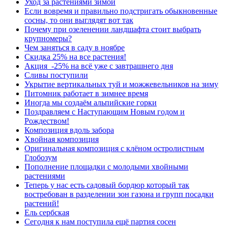
Уход за растениями зимой
Если вовремя и правильно подстригать обыкновенные
сосны, то они выглядят вот так
Почему при озеленении ландшафта стоит выбрать
крупномеры?
Чем заняться в саду в ноябре
Скидка 25% на все растения!
Акция -25% на всё уже с завтрашнего дня
Сливы поступили
Укрытие вертикальных туй и можжевельников на зиму
Питомник работает в зимнее время
Иногда мы создаём альпийские горки
Поздравляем с Наступающим Новым годом и
Рождеством!
Композиция вдоль забора
Хвойная композиция
Оригинальная композиция с клёном остролистным
Глобозум
Пополнение площадки с молодыми хвойными
растениями
Теперь у нас есть садовый бордюр который так
востребован в разделении зон газона и групп посадки
растений!
Ель сербская
Сегодня к нам поступила ещё партия сосен