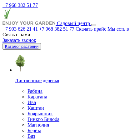
+7 968 382 51 77
Садовый центр
+7 903 626 21 41
+7 968 382 51 77
Скачать прайс
Мы есть в
Связь с нами:
Заказать звонок
Каталог растений
Лиственные деревья
Рябина
Карагана
Ива
Каштан
Боярышник
Гинкго Билоба
Магнолия
Берёза
Вяз