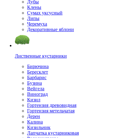
Дубы
Клены
Сумах уксусный
Липы
Черемуха
Декоративные яблони
Лиственные кустарники
Бирючина
Бересклет
Барбарис
Бузина
Вейгела
Виноград
Кизил
Гортензия древовидная
Гортензия метельчатая
Дерен
Калина
Кизильник
Лапчатка кустарниковая