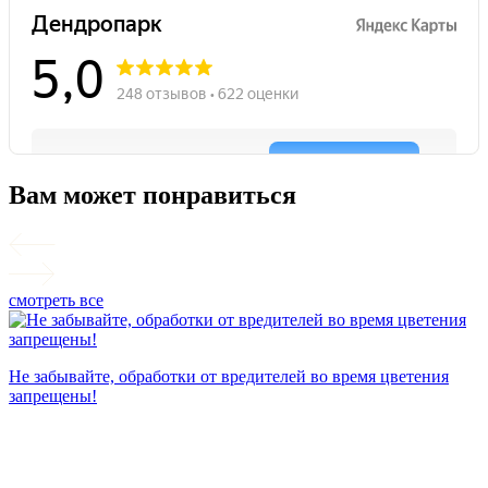
Вам может понравиться
смотреть все
П
Не забывайте, обработки от вредителей во время цветения
запрещены!