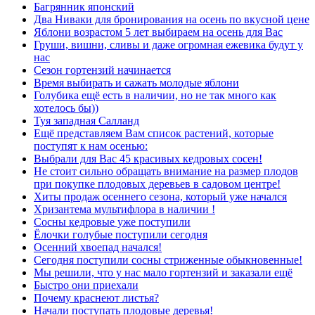
Багрянник японский
Два Ниваки для бронирования на осень по вкусной цене
Яблони возрастом 5 лет выбираем на осень для Вас
Груши, вишни, сливы и даже огромная ежевика будут у
нас
Сезон гортензий начинается
Время выбирать и сажать молодые яблони
Голубика ещё есть в наличии, но не так много как
хотелось бы))
Туя западная Салланд
Ещё представляем Вам список растений, которые
поступят к нам осенью:
Выбрали для Вас 45 красивых кедровых сосен!
Не стоит сильно обращать внимание на размер плодов
при покупке плодовых деревьев в садовом центре!
Хиты продаж осеннего сезона, который уже начался
Хризантема мультифлора в наличии !
Сосны кедровые уже поступили
Ёлочки голубые поступили сегодня
Осенний хвоепад начался!
Сегодня поступили сосны стриженные обыкновенные!
Мы решили, что у нас мало гортензий и заказали ещё
Быстро они приехали
Почему краснеют листья?
Начали поступать плодовые деревья!