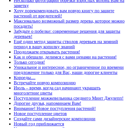
Несколько фотографий обрезки взрослых яблонь Вам на
заметку
Хочу порекомендовать вам новую книгу по защите
растений от вредителей!
Максимально возможный размер дерева, которое можно
посадить!
Забудьте о побелке: современные решения для защиты
деревьев!
Ещё один метод защиты стволов деревьев на зимний
период в вашу копилку знаний
Продолжаем открывать растения!
Как и обещали, делимся с вами ценами на растения!
Только сегодня!
Уникальное и интересное, но ограниченное по времени
предложение только для Вас, наши дорогие клиенты
Короеды....
Встречайте новую композицию
Июль – время, когда сад начинают украшать
многолетние цветы
Поступление можжевельника среднего Минт Джулепп!
Дорогие друзья, напоминаем Вам!
Внимание! Новое поступления растений!
Новое поступление цветов
Создайте сами дизайнерские композиции
Новый год приближается