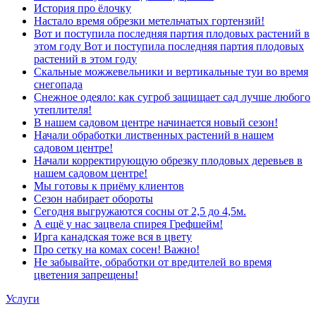
История про ёлочку
Настало время обрезки метельчатых гортензий!
Вот и поступила последняя партия плодовых растений в
этом году Вот и поступила последняя партия плодовых
растений в этом году
Скальные можжевельники и вертикальные туи во время
снегопада
Снежное одеяло: как сугроб защищает сад лучше любого
утеплителя!
В нашем садовом центре начинается новый сезон!
Начали обработки лиственных растений в нашем
садовом центре!
Начали корректирующую обрезку плодовых деревьев в
нашем садовом центре!
Мы готовы к приёму клиентов
Сезон набирает обороты
Сегодня выгружаются сосны от 2,5 до 4,5м.
А ещё у нас зацвела спирея Грефшейм!
Ирга канадская тоже вся в цвету
Про сетку на комах сосен! Важно!
Не забывайте, обработки от вредителей во время
цветения запрещены!
Услуги