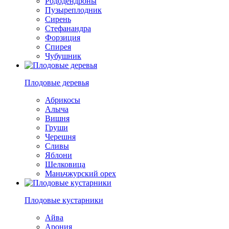
Рододендроны
Пузыреплодник
Сирень
Стефанандра
Форзиция
Спирея
Чубушник
Плодовые деревья
Абрикосы
Алыча
Вишня
Груши
Черешня
Сливы
Яблони
Шелковица
Маньчжурский орех
Плодовые кустарники
Айва
Арония