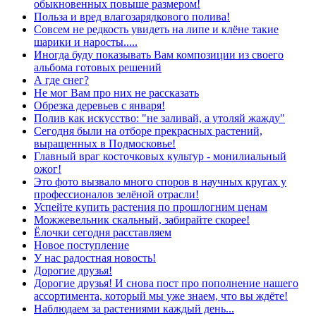
обыкновенных повыше размером!
Польза и вред влагозарядкового полива!
Совсем не редкость увидеть на липе и клёне такие
шарики и наросты.....
Иногда буду показывать Вам композиции из своего
альбома готовых решений
А где снег?
Не мог Вам про них не рассказать
Обрезка деревьев с января!
Полив как искусство: "не заливай, а утоляй жажду"
Сегодня были на отборе прекрасных растений,
выращенных в Подмосковье!
Главный враг косточковых культур - монилиальный
ожог!
Это фото вызвало много споров в научных кругах у
профессионалов зелёной отрасли!
Успейте купить растения по прошлогним ценам
Можжевельник скальный, забирайте скорее!
Ёлочки сегодня расставляем
Новое поступление
У нас радостная новость!
Дорогие друзья!
Дорогие друзья! И снова пост про пополнение нашего
ассортимента, который мы уже знаем, что вы ждёте!
Наблюдаем за растениями каждый день...