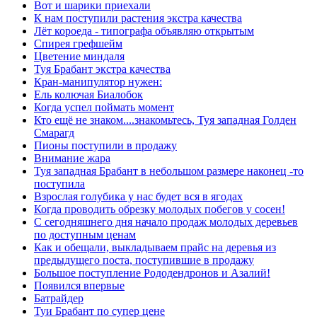
Вот и шарики приехали
К нам поступили растения экстра качества
Лёт короеда - типографа объявляю открытым
Спирея грефшейм
Цветение миндаля
Туя Брабант экстра качества
Кран-манипулятор нужен:
Ель колючая Биалобок
Когда успел поймать момент
Кто ещё не знаком....знакомьтесь, Туя западная Голден
Смарагд
Пионы поступили в продажу
Внимание жара
Туя западная Брабант в небольшом размере наконец -то
поступила
Взрослая голубика у нас будет вся в ягодах
Когда проводить обрезку молодых побегов у сосен!
С сегодняшнего дня начало продаж молодых деревьев
по доступным ценам
Как и обещали, выкладываем прайс на деревья из
предыдущего поста, поступившие в продажу
Большое поступление Рододендронов и Азалий!
Появился впервые
Батрайдер
Туи Брабант по супер цене