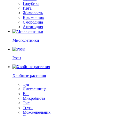
Голубика
Ирга
Жимолость
Крыжовник
Смородина
Актинидия
Многолетники
Розы
Хвойные растения
Туя
Лиственница
Ель
Микробиота
Тис
Тсуга
Можжевельник