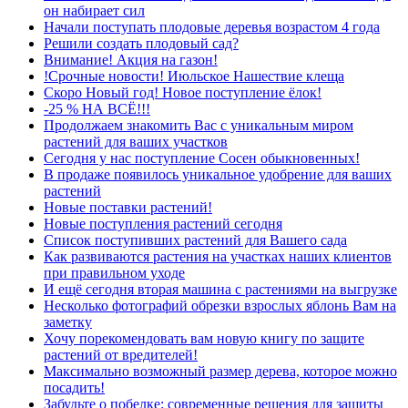
он набирает сил
Начали поступать плодовые деревья возрастом 4 года
Решили создать плодовый сад?
Внимание! Акция на газон!
!Срочные новости! Июльское Нашествие клеща
Скоро Новый год! Новое поступление ёлок!
-25 % НА ВСЁ!!!
Продолжаем знакомить Вас с уникальным миром
растений для ваших участков
Сегодня у нас поступление Сосен обыкновенных!
В продаже появилось уникальное удобрение для ваших
растений
Новые поставки растений!
Новые поступления растений сегодня
Список поступивших растений для Вашего сада
Как развиваются растения на участках наших клиентов
при правильном уходе
И ещё сегодня вторая машина с растениями на выгрузке
Несколько фотографий обрезки взрослых яблонь Вам на
заметку
Хочу порекомендовать вам новую книгу по защите
растений от вредителей!
Максимально возможный размер дерева, которое можно
посадить!
Забудьте о побелке: современные решения для защиты