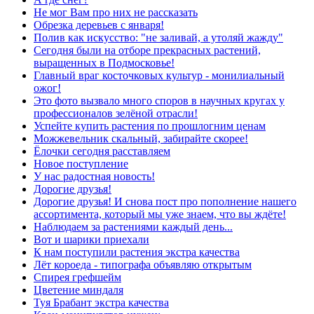
Не мог Вам про них не рассказать
Обрезка деревьев с января!
Полив как искусство: "не заливай, а утоляй жажду"
Сегодня были на отборе прекрасных растений,
выращенных в Подмосковье!
Главный враг косточковых культур - монилиальный
ожог!
Это фото вызвало много споров в научных кругах у
профессионалов зелёной отрасли!
Успейте купить растения по прошлогним ценам
Можжевельник скальный, забирайте скорее!
Ёлочки сегодня расставляем
Новое поступление
У нас радостная новость!
Дорогие друзья!
Дорогие друзья! И снова пост про пополнение нашего
ассортимента, который мы уже знаем, что вы ждёте!
Наблюдаем за растениями каждый день...
Вот и шарики приехали
К нам поступили растения экстра качества
Лёт короеда - типографа объявляю открытым
Спирея грефшейм
Цветение миндаля
Туя Брабант экстра качества