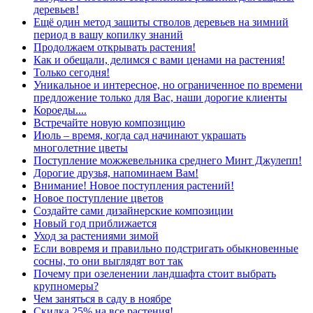
деревьев!
Ещё один метод защиты стволов деревьев на зимний
период в вашу копилку знаний
Продолжаем открывать растения!
Как и обещали, делимся с вами ценами на растения!
Только сегодня!
Уникальное и интересное, но ограниченное по времени
предложение только для Вас, наши дорогие клиенты
Короеды....
Встречайте новую композицию
Июль – время, когда сад начинают украшать
многолетние цветы
Поступление можжевельника среднего Минт Джулепп!
Дорогие друзья, напоминаем Вам!
Внимание! Новое поступления растений!
Новое поступление цветов
Создайте сами дизайнерские композиции
Новый год приближается
Уход за растениями зимой
Если вовремя и правильно подстригать обыкновенные
сосны, то они выглядят вот так
Почему при озеленении ландшафта стоит выбрать
крупномеры?
Чем заняться в саду в ноябре
Скидка 25% на все растения!