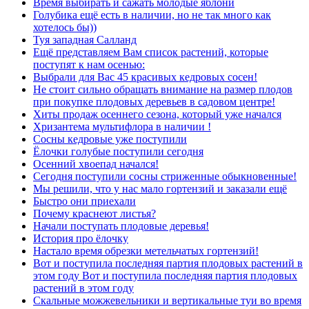
Время выбирать и сажать молодые яблони
Голубика ещё есть в наличии, но не так много как
хотелось бы))
Туя западная Салланд
Ещё представляем Вам список растений, которые
поступят к нам осенью:
Выбрали для Вас 45 красивых кедровых сосен!
Не стоит сильно обращать внимание на размер плодов
при покупке плодовых деревьев в садовом центре!
Хиты продаж осеннего сезона, который уже начался
Хризантема мультифлора в наличии !
Сосны кедровые уже поступили
Ёлочки голубые поступили сегодня
Осенний хвоепад начался!
Сегодня поступили сосны стриженные обыкновенные!
Мы решили, что у нас мало гортензий и заказали ещё
Быстро они приехали
Почему краснеют листья?
Начали поступать плодовые деревья!
История про ёлочку
Настало время обрезки метельчатых гортензий!
Вот и поступила последняя партия плодовых растений в
этом году Вот и поступила последняя партия плодовых
растений в этом году
Скальные можжевельники и вертикальные туи во время