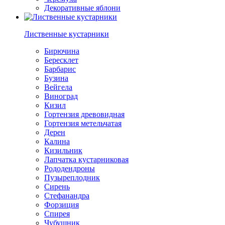
Декоративные яблони
Лиственные кустарники
Бирючина
Бересклет
Барбарис
Бузина
Вейгела
Виноград
Кизил
Гортензия древовидная
Гортензия метельчатая
Дерен
Калина
Кизильник
Лапчатка кустарниковая
Рододендроны
Пузыреплодник
Сирень
Стефанандра
Форзиция
Спирея
Чубушник