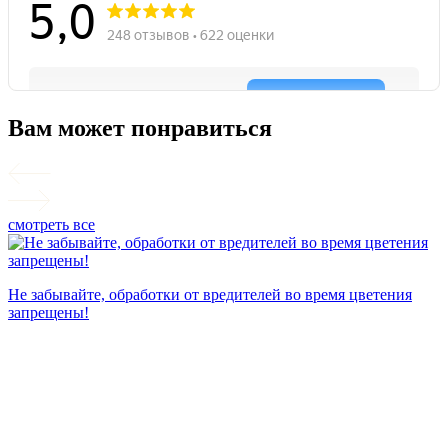
Вам может понравиться
смотреть все
П
Не забывайте, обработки от вредителей во время цветения
запрещены!