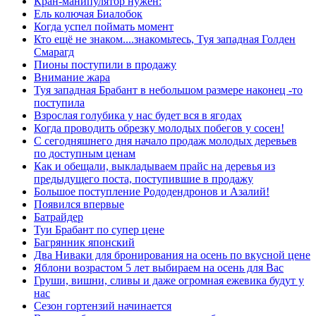
Кран-манипулятор нужен:
Ель колючая Биалобок
Когда успел поймать момент
Кто ещё не знаком....знакомьтесь, Туя западная Голден
Смарагд
Пионы поступили в продажу
Внимание жара
Туя западная Брабант в небольшом размере наконец -то
поступила
Взрослая голубика у нас будет вся в ягодах
Когда проводить обрезку молодых побегов у сосен!
С сегодняшнего дня начало продаж молодых деревьев
по доступным ценам
Как и обещали, выкладываем прайс на деревья из
предыдущего поста, поступившие в продажу
Большое поступление Рододендронов и Азалий!
Появился впервые
Батрайдер
Туи Брабант по супер цене
Багрянник японский
Два Ниваки для бронирования на осень по вкусной цене
Яблони возрастом 5 лет выбираем на осень для Вас
Груши, вишни, сливы и даже огромная ежевика будут у
нас
Сезон гортензий начинается