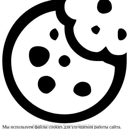
Дендропарк на карте Москвы — Яндекс Карты
Мы используем файлы cookies для улучшения работы сайта.