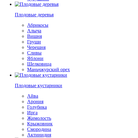
Плодовые деревья
Абрикосы
Алыча
Вишня
Груши
Черешня
Сливы
Яблони
Шелковица
Маньчжурский орех
Плодовые кустарники
Айва
Арония
Голубика
Ирга
Жимолость
Крыжовник
Смородина
Актинидия