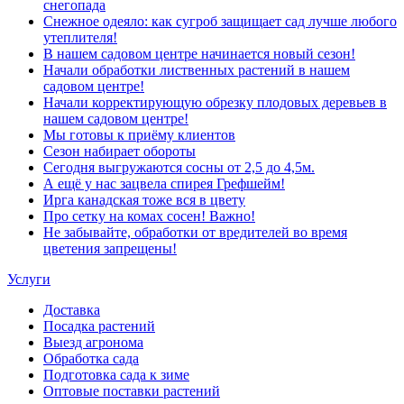
снегопада
Снежное одеяло: как сугроб защищает сад лучше любого
утеплителя!
В нашем садовом центре начинается новый сезон!
Начали обработки лиственных растений в нашем
садовом центре!
Начали корректирующую обрезку плодовых деревьев в
нашем садовом центре!
Мы готовы к приёму клиентов
Сезон набирает обороты
Сегодня выгружаются сосны от 2,5 до 4,5м.
А ещё у нас зацвела спирея Грефшейм!
Ирга канадская тоже вся в цвету
Про сетку на комах сосен! Важно!
Не забывайте, обработки от вредителей во время
цветения запрещены!
Услуги
Доставка
Посадка растений
Выезд агронома
Обработка сада
Подготовка сада к зиме
Оптовые поставки растений