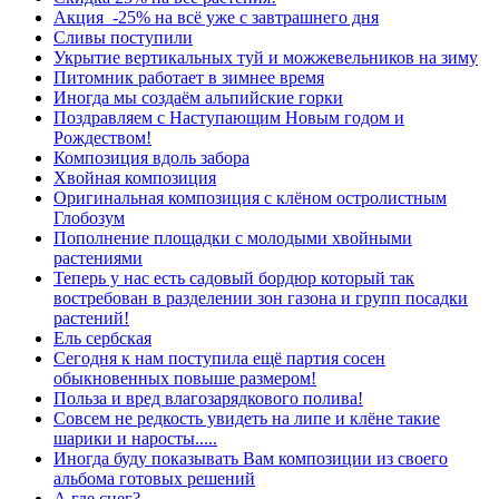
Акция -25% на всё уже с завтрашнего дня
Сливы поступили
Укрытие вертикальных туй и можжевельников на зиму
Питомник работает в зимнее время
Иногда мы создаём альпийские горки
Поздравляем с Наступающим Новым годом и
Рождеством!
Композиция вдоль забора
Хвойная композиция
Оригинальная композиция с клёном остролистным
Глобозум
Пополнение площадки с молодыми хвойными
растениями
Теперь у нас есть садовый бордюр который так
востребован в разделении зон газона и групп посадки
растений!
Ель сербская
Сегодня к нам поступила ещё партия сосен
обыкновенных повыше размером!
Польза и вред влагозарядкового полива!
Совсем не редкость увидеть на липе и клёне такие
шарики и наросты.....
Иногда буду показывать Вам композиции из своего
альбома готовых решений
А где снег?