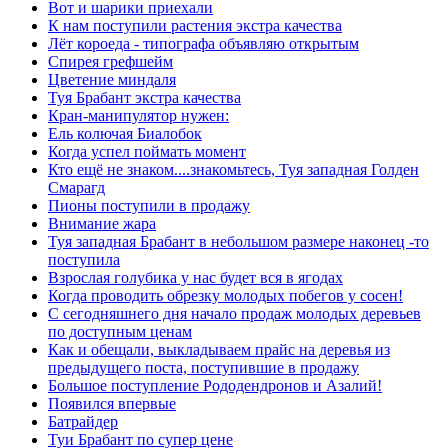
Вот и шарики приехали
К нам поступили растения экстра качества
Лёт короеда - типографа объявляю открытым
Спирея грефшейм
Цветение миндаля
Туя Брабант экстра качества
Кран-манипулятор нужен:
Ель колючая Биалобок
Когда успел поймать момент
Кто ещё не знаком....знакомьтесь, Туя западная Голден
Смарагд
Пионы поступили в продажу
Внимание жара
Туя западная Брабант в небольшом размере наконец -то
поступила
Взрослая голубика у нас будет вся в ягодах
Когда проводить обрезку молодых побегов у сосен!
С сегодняшнего дня начало продаж молодых деревьев
по доступным ценам
Как и обещали, выкладываем прайс на деревья из
предыдущего поста, поступившие в продажу
Большое поступление Рододендронов и Азалий!
Появился впервые
Батрайдер
Туи Брабант по супер цене