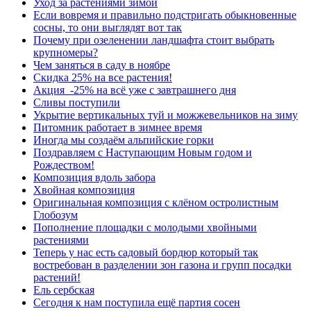
Уход за растениями зимой
Если вовремя и правильно подстригать обыкновенные
сосны, то они выглядят вот так
Почему при озеленении ландшафта стоит выбрать
крупномеры?
Чем заняться в саду в ноябре
Скидка 25% на все растения!
Акция -25% на всё уже с завтрашнего дня
Сливы поступили
Укрытие вертикальных туй и можжевельников на зиму
Питомник работает в зимнее время
Иногда мы создаём альпийские горки
Поздравляем с Наступающим Новым годом и
Рождеством!
Композиция вдоль забора
Хвойная композиция
Оригинальная композиция с клёном остролистным
Глобозум
Пополнение площадки с молодыми хвойными
растениями
Теперь у нас есть садовый бордюр который так
востребован в разделении зон газона и групп посадки
растений!
Ель сербская
Сегодня к нам поступила ещё партия сосен