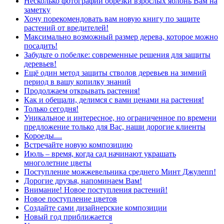
Несколько фотографий обрезки взрослых яблонь Вам на
заметку
Хочу порекомендовать вам новую книгу по защите
растений от вредителей!
Максимально возможный размер дерева, которое можно
посадить!
Забудьте о побелке: современные решения для защиты
деревьев!
Ещё один метод защиты стволов деревьев на зимний
период в вашу копилку знаний
Продолжаем открывать растения!
Как и обещали, делимся с вами ценами на растения!
Только сегодня!
Уникальное и интересное, но ограниченное по времени
предложение только для Вас, наши дорогие клиенты
Короеды....
Встречайте новую композицию
Июль – время, когда сад начинают украшать
многолетние цветы
Поступление можжевельника среднего Минт Джулепп!
Дорогие друзья, напоминаем Вам!
Внимание! Новое поступления растений!
Новое поступление цветов
Создайте сами дизайнерские композиции
Новый год приближается