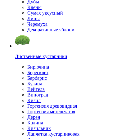
Дубы
Клены
Сумах уксусный
Липы
Черемуха
Декоративные яблони
Лиственные кустарники
Бирючина
Бересклет
Барбарис
Бузина
Вейгела
Виноград
Кизил
Гортензия древовидная
Гортензия метельчатая
Дерен
Калина
Кизильник
Лапчатка кустарниковая