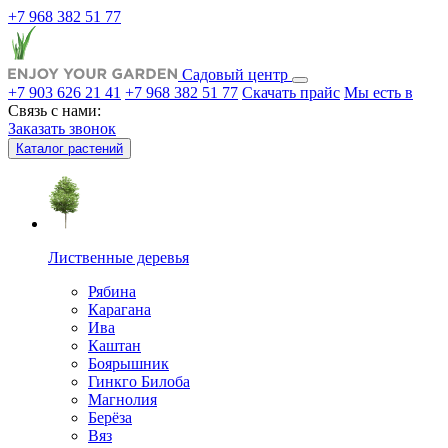
+7 968 382 51 77
Садовый центр
+7 903 626 21 41
+7 968 382 51 77
Скачать прайс
Мы есть в
Связь с нами:
Заказать звонок
Каталог растений
Лиственные деревья
Рябина
Карагана
Ива
Каштан
Боярышник
Гинкго Билоба
Магнолия
Берёза
Вяз