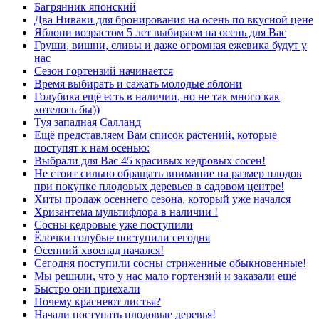
Багрянник японский
Два Ниваки для бронирования на осень по вкусной цене
Яблони возрастом 5 лет выбираем на осень для Вас
Груши, вишни, сливы и даже огромная ежевика будут у
нас
Сезон гортензий начинается
Время выбирать и сажать молодые яблони
Голубика ещё есть в наличии, но не так много как
хотелось бы))
Туя западная Салланд
Ещё представляем Вам список растений, которые
поступят к нам осенью:
Выбрали для Вас 45 красивых кедровых сосен!
Не стоит сильно обращать внимание на размер плодов
при покупке плодовых деревьев в садовом центре!
Хиты продаж осеннего сезона, который уже начался
Хризантема мультифлора в наличии !
Сосны кедровые уже поступили
Ёлочки голубые поступили сегодня
Осенний хвоепад начался!
Сегодня поступили сосны стриженные обыкновенные!
Мы решили, что у нас мало гортензий и заказали ещё
Быстро они приехали
Почему краснеют листья?
Начали поступать плодовые деревья!