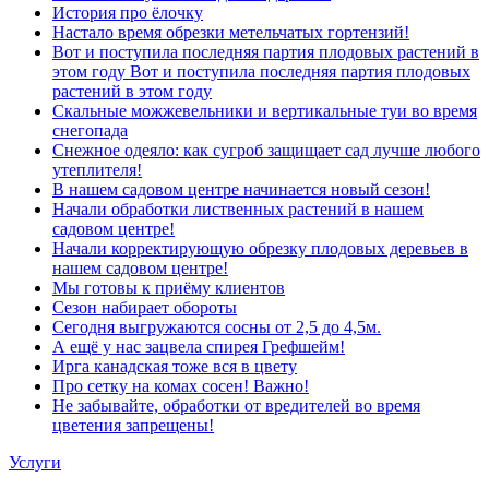
История про ёлочку
Настало время обрезки метельчатых гортензий!
Вот и поступила последняя партия плодовых растений в
этом году Вот и поступила последняя партия плодовых
растений в этом году
Скальные можжевельники и вертикальные туи во время
снегопада
Снежное одеяло: как сугроб защищает сад лучше любого
утеплителя!
В нашем садовом центре начинается новый сезон!
Начали обработки лиственных растений в нашем
садовом центре!
Начали корректирующую обрезку плодовых деревьев в
нашем садовом центре!
Мы готовы к приёму клиентов
Сезон набирает обороты
Сегодня выгружаются сосны от 2,5 до 4,5м.
А ещё у нас зацвела спирея Грефшейм!
Ирга канадская тоже вся в цвету
Про сетку на комах сосен! Важно!
Не забывайте, обработки от вредителей во время
цветения запрещены!
Услуги