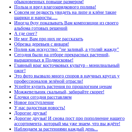
обыкновенных повыше размером!
Польза и вред влагозарядкового полива!
Совсем не редкость увидеть на липе и клёне такие
шарики и наросты.....
Иногда буду показывать Вам композиции из своего
альбома готовых решений
А где снег?
Не мог Вам про них не рассказать
Обрезка деревьев с января!
Полив как искусство: "не заливай, а утоляй жажду"
Сегодня были на отборе прекрасных растений,
выращенных в Подмосковье!
Главный враг косточковых культур - монилиальный
ожог!
Это фото вызвало много споров в научных кругах у
профессионалов зелёной отрасли!
Успейте купить растения по прошлогним ценам
Можжевельник скальный, забирайте скорее!
Ёлочки сегодня расставляем
Новое поступление
У нас радостная новость!
Дорогие друзья!
Дорогие друзья! И снова пост про пополнение нашего
ассортимента, который мы уже знаем, что вы ждёте!
Наблюдаем за растениями каждый день...