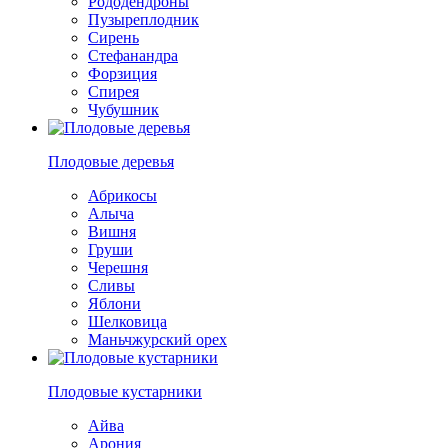
Рододендроны
Пузыреплодник
Сирень
Стефанандра
Форзиция
Спирея
Чубушник
Плодовые деревья
Абрикосы
Алыча
Вишня
Груши
Черешня
Сливы
Яблони
Шелковица
Маньчжурский орех
Плодовые кустарники
Айва
Арония