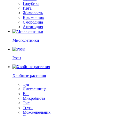
Голубика
Ирга
Жимолость
Крыжовник
Смородина
Актинидия
Многолетники
Розы
Хвойные растения
Туя
Лиственница
Ель
Микробиота
Тис
Тсуга
Можжевельник