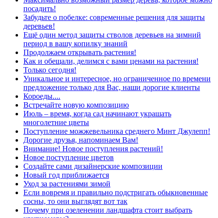
посадить!
Забудьте о побелке: современные решения для защиты
деревьев!
Ещё один метод защиты стволов деревьев на зимний
период в вашу копилку знаний
Продолжаем открывать растения!
Как и обещали, делимся с вами ценами на растения!
Только сегодня!
Уникальное и интересное, но ограниченное по времени
предложение только для Вас, наши дорогие клиенты
Короеды....
Встречайте новую композицию
Июль – время, когда сад начинают украшать
многолетние цветы
Поступление можжевельника среднего Минт Джулепп!
Дорогие друзья, напоминаем Вам!
Внимание! Новое поступления растений!
Новое поступление цветов
Создайте сами дизайнерские композиции
Новый год приближается
Уход за растениями зимой
Если вовремя и правильно подстригать обыкновенные
сосны, то они выглядят вот так
Почему при озеленении ландшафта стоит выбрать