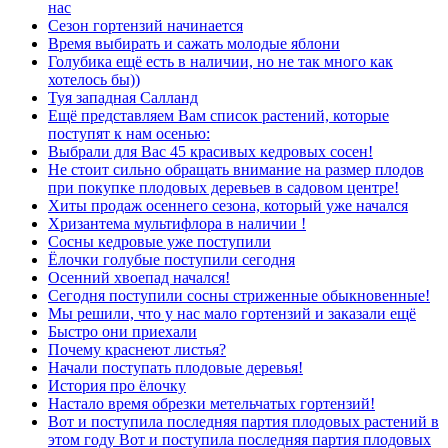
нас
Сезон гортензий начинается
Время выбирать и сажать молодые яблони
Голубика ещё есть в наличии, но не так много как
хотелось бы))
Туя западная Салланд
Ещё представляем Вам список растений, которые
поступят к нам осенью:
Выбрали для Вас 45 красивых кедровых сосен!
Не стоит сильно обращать внимание на размер плодов
при покупке плодовых деревьев в садовом центре!
Хиты продаж осеннего сезона, который уже начался
Хризантема мультифлора в наличии !
Сосны кедровые уже поступили
Ёлочки голубые поступили сегодня
Осенний хвоепад начался!
Сегодня поступили сосны стриженные обыкновенные!
Мы решили, что у нас мало гортензий и заказали ещё
Быстро они приехали
Почему краснеют листья?
Начали поступать плодовые деревья!
История про ёлочку
Настало время обрезки метельчатых гортензий!
Вот и поступила последняя партия плодовых растений в
этом году Вот и поступила последняя партия плодовых