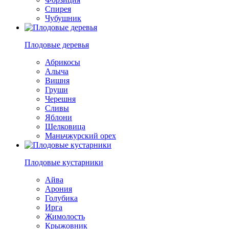
Спирея
Чубушник
Плодовые деревья
Абрикосы
Алыча
Вишня
Груши
Черешня
Сливы
Яблони
Шелковица
Маньчжурский орех
Плодовые кустарники
Айва
Арония
Голубика
Ирга
Жимолость
Крыжовник