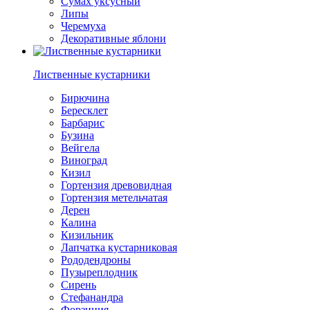
Сумах уксусный
Липы
Черемуха
Декоративные яблони
Лиственные кустарники
Бирючина
Бересклет
Барбарис
Бузина
Вейгела
Виноград
Кизил
Гортензия древовидная
Гортензия метельчатая
Дерен
Калина
Кизильник
Лапчатка кустарниковая
Рододендроны
Пузыреплодник
Сирень
Стефанандра
Форзиция