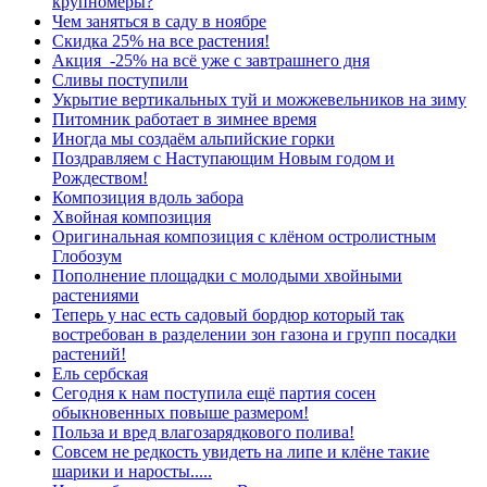
крупномеры?
Чем заняться в саду в ноябре
Скидка 25% на все растения!
Акция -25% на всё уже с завтрашнего дня
Сливы поступили
Укрытие вертикальных туй и можжевельников на зиму
Питомник работает в зимнее время
Иногда мы создаём альпийские горки
Поздравляем с Наступающим Новым годом и
Рождеством!
Композиция вдоль забора
Хвойная композиция
Оригинальная композиция с клёном остролистным
Глобозум
Пополнение площадки с молодыми хвойными
растениями
Теперь у нас есть садовый бордюр который так
востребован в разделении зон газона и групп посадки
растений!
Ель сербская
Сегодня к нам поступила ещё партия сосен
обыкновенных повыше размером!
Польза и вред влагозарядкового полива!
Совсем не редкость увидеть на липе и клёне такие
шарики и наросты.....