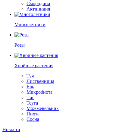
Смородина
Актинидия
Многолетники
Розы
Хвойные растения
Туя
Лиственница
Ель
Микробиота
Тис
Тсуга
Можжевельник
Пихта
Сосна
Новости