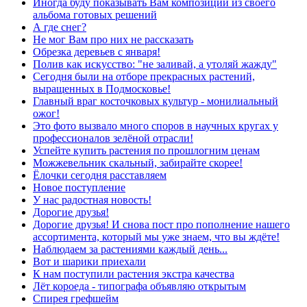
Иногда буду показывать Вам композиции из своего
альбома готовых решений
А где снег?
Не мог Вам про них не рассказать
Обрезка деревьев с января!
Полив как искусство: "не заливай, а утоляй жажду"
Сегодня были на отборе прекрасных растений,
выращенных в Подмосковье!
Главный враг косточковых культур - монилиальный
ожог!
Это фото вызвало много споров в научных кругах у
профессионалов зелёной отрасли!
Успейте купить растения по прошлогним ценам
Можжевельник скальный, забирайте скорее!
Ёлочки сегодня расставляем
Новое поступление
У нас радостная новость!
Дорогие друзья!
Дорогие друзья! И снова пост про пополнение нашего
ассортимента, который мы уже знаем, что вы ждёте!
Наблюдаем за растениями каждый день...
Вот и шарики приехали
К нам поступили растения экстра качества
Лёт короеда - типографа объявляю открытым
Спирея грефшейм