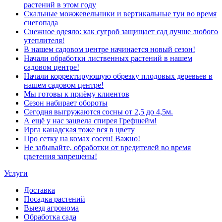
растений в этом году
Скальные можжевельники и вертикальные туи во время
снегопада
Снежное одеяло: как сугроб защищает сад лучше любого
утеплителя!
В нашем садовом центре начинается новый сезон!
Начали обработки лиственных растений в нашем
садовом центре!
Начали корректирующую обрезку плодовых деревьев в
нашем садовом центре!
Мы готовы к приёму клиентов
Сезон набирает обороты
Сегодня выгружаются сосны от 2,5 до 4,5м.
А ещё у нас зацвела спирея Грефшейм!
Ирга канадская тоже вся в цвету
Про сетку на комах сосен! Важно!
Не забывайте, обработки от вредителей во время
цветения запрещены!
Услуги
Доставка
Посадка растений
Выезд агронома
Обработка сада