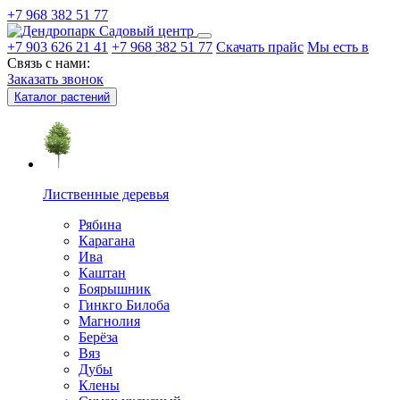
+7 968 382 51 77
Садовый центр
+7 903 626 21 41
+7 968 382 51 77
Скачать прайс
Мы есть в
Связь с нами:
Заказать звонок
Каталог растений
Лиственные деревья
Рябина
Карагана
Ива
Каштан
Боярышник
Гинкго Билоба
Магнолия
Берёза
Вяз
Дубы
Клены