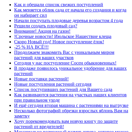
Как и обещали список свежих поступлений
Как меняется облик сада от начала его создания и когда
он набирает сил
Начали поступать плодовые деревья возрастом 4 года
Решили создать плодовый сад?
Внимание! Акция на газон!
!Срочные новости! Июльское Нашествие клеща
Скоро Новый год! Новое поступление ёлок!
-25 % НА ВСЁ!!!
Продолжаем знакомить Вас с уникальным миром
растений для ваших участков
Сегодня у нас поступление Сосен обыкновенных!
В продаже появилось уникальное удобрение для ваших
растений
Новые поставки растений!
Новые поступления растений сегодня
Список поступивших растений для Вашего сада
Как развиваются растения на участках наших клиентов
при правильном уходе
И ещё сегодня вторая машина с растениями на выгрузке
Несколько фотографий обрезки взрослых яблонь Вам на
заметку
Хочу порекомендовать вам новую книгу по защите
растений от вредителей!
Максимально возможный размер дерева, которое можно