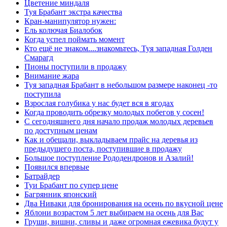
Цветение миндаля
Туя Брабант экстра качества
Кран-манипулятор нужен:
Ель колючая Биалобок
Когда успел поймать момент
Кто ещё не знаком....знакомьтесь, Туя западная Голден
Смарагд
Пионы поступили в продажу
Внимание жара
Туя западная Брабант в небольшом размере наконец -то
поступила
Взрослая голубика у нас будет вся в ягодах
Когда проводить обрезку молодых побегов у сосен!
С сегодняшнего дня начало продаж молодых деревьев
по доступным ценам
Как и обещали, выкладываем прайс на деревья из
предыдущего поста, поступившие в продажу
Большое поступление Рододендронов и Азалий!
Появился впервые
Батрайдер
Туи Брабант по супер цене
Багрянник японский
Два Ниваки для бронирования на осень по вкусной цене
Яблони возрастом 5 лет выбираем на осень для Вас
Груши, вишни, сливы и даже огромная ежевика будут у