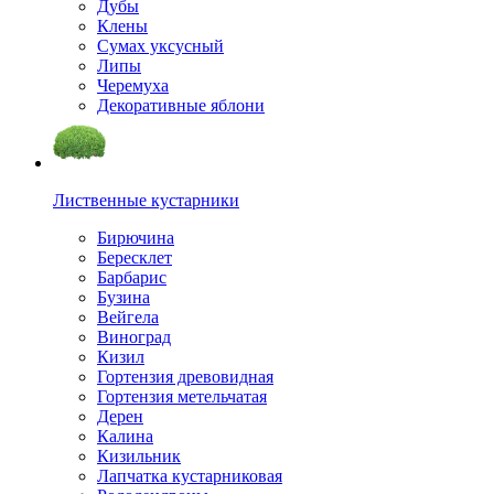
Дубы
Клены
Сумах уксусный
Липы
Черемуха
Декоративные яблони
Лиственные кустарники
Бирючина
Бересклет
Барбарис
Бузина
Вейгела
Виноград
Кизил
Гортензия древовидная
Гортензия метельчатая
Дерен
Калина
Кизильник
Лапчатка кустарниковая