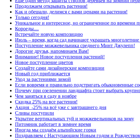
Ещё один метод защиты стволов деревьев на зимний пер
Продолжаем открывать растения!
Как и обещали, делимся с вами ценами на растения!
Только сегодня!
Уникальное и интересное, но ограниченное по времени п
Короеды....
Встречайте новую композицию
Июль – время, когда сад начинают украшать многолетние
Поступление можжевельника среднего Минт Джулепп!
Дорогие друзья, напоминаем Вам!
Внимание! Новое поступления растений!
Новое поступление цветов
Создайте сами дизайнерские композиции
Новый год приближается
Уход за растениями зимой
Если вовремя и правильно подстригать обыкновенные сос
Почему при озеленении ландшафта стоит выбрать крупн
Чем заняться в саду в ноябре
Скидка 25% на все растения!
Акция -25% на всё уже с завтрашнего дня
Сливы поступили
Укрытие вертикальных туй и можжевельников на зиму
Питомник работает в зимнее время
Иногда мы создаём альпийские горки
Поздравляем с Наступающим Новым годом и Рождеством