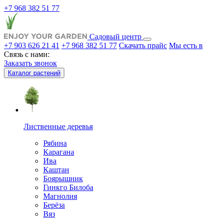
+7 968 382 51 77
Садовый центр
+7 903 626 21 41
+7 968 382 51 77
Скачать прайс
Мы есть в
Связь с нами:
Заказать звонок
Каталог растений
Лиственные деревья
Рябина
Карагана
Ива
Каштан
Боярышник
Гинкго Билоба
Магнолия
Берёза
Вяз