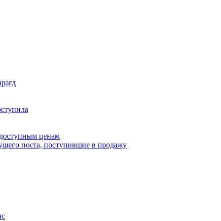
арагд
оступила
 доступным ценам
дущего поста, поступившие в продажу
ас