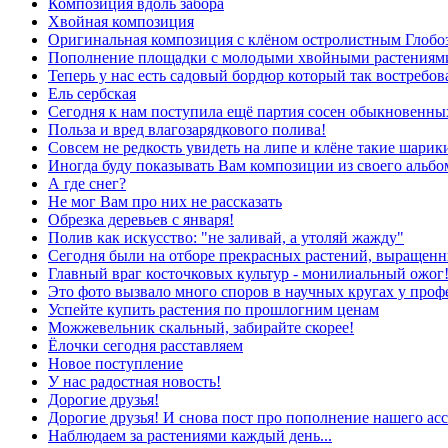
Композиция вдоль забора
Хвойная композиция
Оригинальная композиция с клёном остролистным Глобо
Пополнение площадки с молодыми хвойными растениям
Теперь у нас есть садовый бордюр который так востребов
Ель сербская
Сегодня к нам поступила ещё партия сосен обыкновенны
Польза и вред влагозарядкового полива!
Совсем не редкость увидеть на липе и клёне такие шарики 
Иногда буду показывать Вам композиции из своего альб
А где снег?
Не мог Вам про них не рассказать
Обрезка деревьев с января!
Полив как искусство: "не заливай, а утоляй жажду"
Сегодня были на отборе прекрасных растений, выращенн
Главный враг косточковых культур - монилиальный ожог
Это фото вызвало много споров в научных кругах у проф
Успейте купить растения по прошлогним ценам
Можжевельник скальный, забирайте скорее!
Ёлочки сегодня расставляем
Новое поступление
У нас радостная новость!
Дорогие друзья!
Дорогие друзья! И снова пост про пополнение нашего асс
Наблюдаем за растениями каждый день...