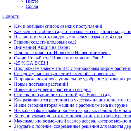
Пихта
Сосна
Новости
Как и обещали список свежих поступлений
Как меняется облик сада от начала его создания и когда о
Начали поступать плодовые деревья возрастом 4 года
Решили создать плодовый сад?
Внимание! Акция на газон!
!Срочные новости! Июльское Нашествие клеща
Скоро Новый год! Новое поступление ёлок!
-25 % НА ВСЁ!!!
Продолжаем знакомить Вас с уникальным миром растений
Сегодня у нас поступление Сосен обыкновенных!
В продаже появилось уникальное удобрение для ваших р
Новые поставки растений!
Новые поступления растений сегодня
Список поступивших растений для Вашего сада
Как развиваются растения на участках наших клиентов п
И ещё сегодня вторая машина с растениями на выгрузке
Несколько фотографий обрезки взрослых яблонь Вам на з
Хочу порекомендовать вам новую книгу по защите растен
Максимально возможный размер дерева, которое можно п
Забудьте о побелке: современные решения для защиты дер