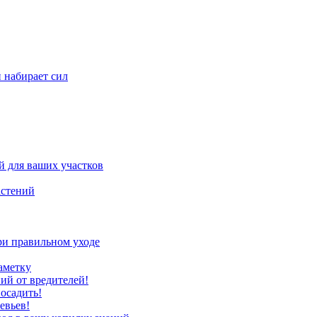
н набирает сил
 для ваших участков
астений
ри правильном уходе
аметку
ий от вредителей!
осадить!
евьев!