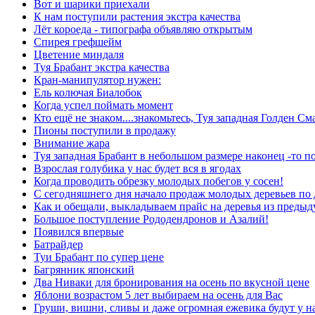
Вот и шарики приехали
К нам поступили растения экстра качества
Лёт короеда - типографа объявляю открытым
Спирея грефшейм
Цветение миндаля
Туя Брабант экстра качества
Кран-манипулятор нужен:
Ель колючая Биалобок
Когда успел поймать момент
Кто ещё не знаком....знакомьтесь, Туя западная Голден См
Пионы поступили в продажу
Внимание жара
Туя западная Брабант в небольшом размере наконец -то п
Взрослая голубика у нас будет вся в ягодах
Когда проводить обрезку молодых побегов у сосен!
С сегодняшнего дня начало продаж молодых деревьев по
Как и обещали, выкладываем прайс на деревья из преды
Большое поступление Рододендронов и Азалий!
Появился впервые
Батрайдер
Туи Брабант по супер цене
Багрянник японский
Два Ниваки для бронирования на осень по вкусной цене
Яблони возрастом 5 лет выбираем на осень для Вас
Груши, вишни, сливы и даже огромная ежевика будут у н