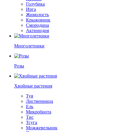
Голубика
Ирга
Жимолость
Крыжовник
Смородина
Актинидия
Многолетники
Розы
Хвойные растения
Туя
Лиственница
Ель
Микробиота
Тис
Тсуга
Можжевельник