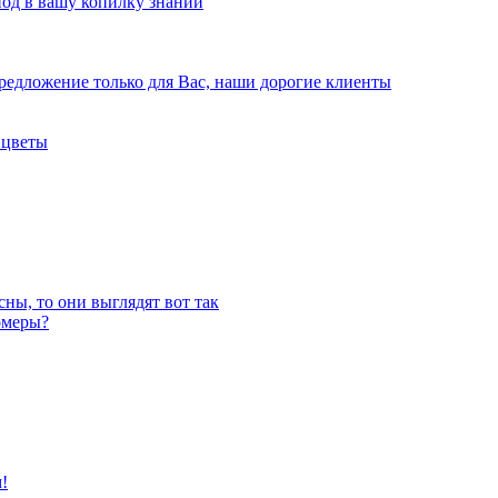
иод в вашу копилку знаний
редложение только для Вас, наши дорогие клиенты
 цветы
ны, то они выглядят вот так
омеры?
!