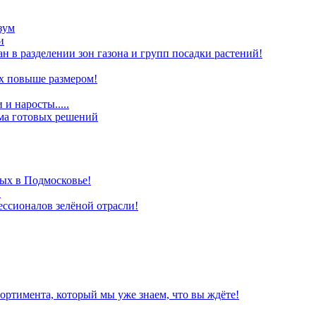
зум
и
ан в разделении зон газона и групп посадки растений!
х повыше размером!
и наросты.....
ома готовых решений
ых в Подмосковье!
!
ессионалов зелёной отрасли!
ортимента, который мы уже знаем, что вы ждёте!