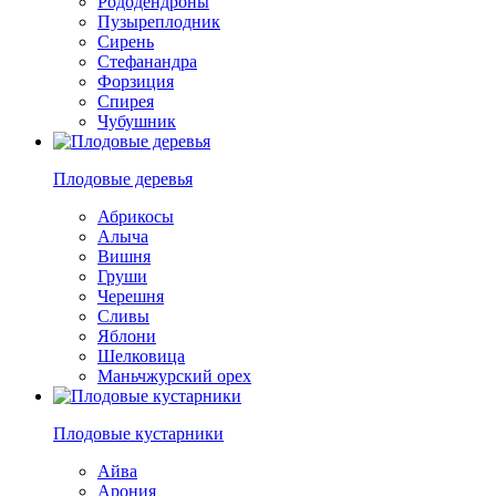
Рододендроны
Пузыреплодник
Сирень
Стефанандра
Форзиция
Спирея
Чубушник
Плодовые деревья
Абрикосы
Алыча
Вишня
Груши
Черешня
Сливы
Яблони
Шелковица
Маньчжурский орех
Плодовые кустарники
Айва
Арония