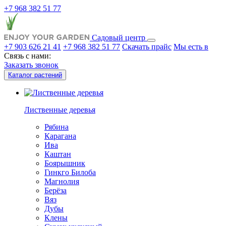
+7 968 382 51 77
Садовый центр
+7 903 626 21 41
+7 968 382 51 77
Скачать прайс
Мы есть в
Связь с нами:
Заказать звонок
Каталог растений
Лиственные деревья
Рябина
Карагана
Ива
Каштан
Боярышник
Гинкго Билоба
Магнолия
Берёза
Вяз
Дубы
Клены