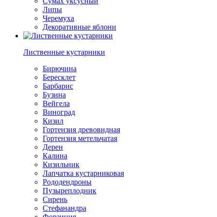
Сумах уксусный
Липы
Черемуха
Декоративные яблони
Лиственные кустарники
Бирючина
Бересклет
Барбарис
Бузина
Вейгела
Виноград
Кизил
Гортензия древовидная
Гортензия метельчатая
Дерен
Калина
Кизильник
Лапчатка кустарниковая
Рододендроны
Пузыреплодник
Сирень
Стефанандра
Форзиция