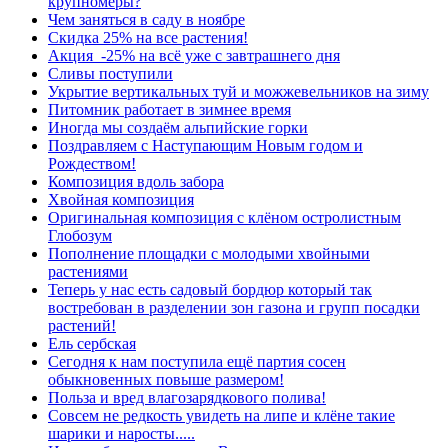
крупномеры?
Чем заняться в саду в ноябре
Скидка 25% на все растения!
Акция -25% на всё уже с завтрашнего дня
Сливы поступили
Укрытие вертикальных туй и можжевельников на зиму
Питомник работает в зимнее время
Иногда мы создаём альпийские горки
Поздравляем с Наступающим Новым годом и
Рождеством!
Композиция вдоль забора
Хвойная композиция
Оригинальная композиция с клёном остролистным
Глобозум
Пополнение площадки с молодыми хвойными
растениями
Теперь у нас есть садовый бордюр который так
востребован в разделении зон газона и групп посадки
растений!
Ель сербская
Сегодня к нам поступила ещё партия сосен
обыкновенных повыше размером!
Польза и вред влагозарядкового полива!
Совсем не редкость увидеть на липе и клёне такие
шарики и наросты.....