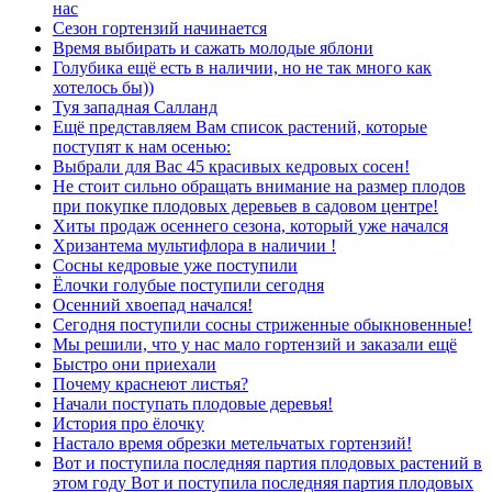
нас
Сезон гортензий начинается
Время выбирать и сажать молодые яблони
Голубика ещё есть в наличии, но не так много как
хотелось бы))
Туя западная Салланд
Ещё представляем Вам список растений, которые
поступят к нам осенью:
Выбрали для Вас 45 красивых кедровых сосен!
Не стоит сильно обращать внимание на размер плодов
при покупке плодовых деревьев в садовом центре!
Хиты продаж осеннего сезона, который уже начался
Хризантема мультифлора в наличии !
Сосны кедровые уже поступили
Ёлочки голубые поступили сегодня
Осенний хвоепад начался!
Сегодня поступили сосны стриженные обыкновенные!
Мы решили, что у нас мало гортензий и заказали ещё
Быстро они приехали
Почему краснеют листья?
Начали поступать плодовые деревья!
История про ёлочку
Настало время обрезки метельчатых гортензий!
Вот и поступила последняя партия плодовых растений в
этом году Вот и поступила последняя партия плодовых