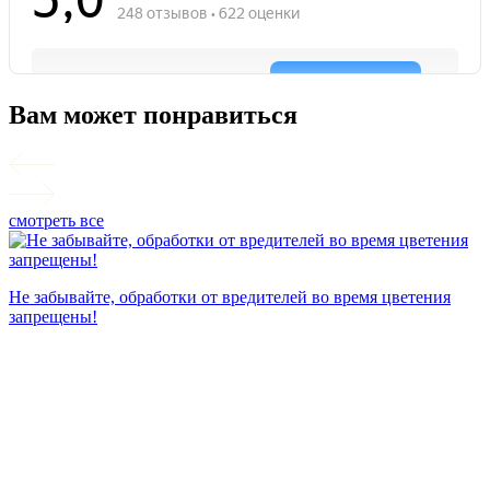
Вам может понравиться
смотреть все
П
Не забывайте, обработки от вредителей во время цветения
запрещены!