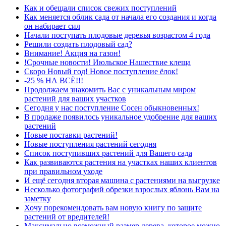
Как и обещали список свежих поступлений
Как меняется облик сада от начала его создания и когда
он набирает сил
Начали поступать плодовые деревья возрастом 4 года
Решили создать плодовый сад?
Внимание! Акция на газон!
!Срочные новости! Июльское Нашествие клеща
Скоро Новый год! Новое поступление ёлок!
-25 % НА ВСЁ!!!
Продолжаем знакомить Вас с уникальным миром
растений для ваших участков
Сегодня у нас поступление Сосен обыкновенных!
В продаже появилось уникальное удобрение для ваших
растений
Новые поставки растений!
Новые поступления растений сегодня
Список поступивших растений для Вашего сада
Как развиваются растения на участках наших клиентов
при правильном уходе
И ещё сегодня вторая машина с растениями на выгрузке
Несколько фотографий обрезки взрослых яблонь Вам на
заметку
Хочу порекомендовать вам новую книгу по защите
растений от вредителей!
Максимально возможный размер дерева, которое можно