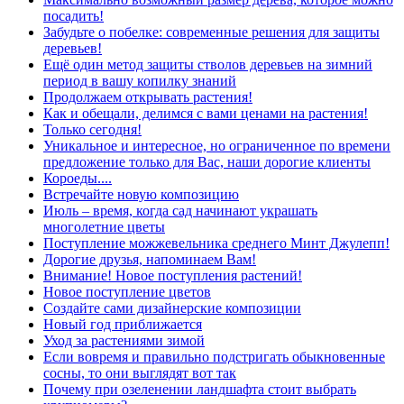
посадить!
Забудьте о побелке: современные решения для защиты
деревьев!
Ещё один метод защиты стволов деревьев на зимний
период в вашу копилку знаний
Продолжаем открывать растения!
Как и обещали, делимся с вами ценами на растения!
Только сегодня!
Уникальное и интересное, но ограниченное по времени
предложение только для Вас, наши дорогие клиенты
Короеды....
Встречайте новую композицию
Июль – время, когда сад начинают украшать
многолетние цветы
Поступление можжевельника среднего Минт Джулепп!
Дорогие друзья, напоминаем Вам!
Внимание! Новое поступления растений!
Новое поступление цветов
Создайте сами дизайнерские композиции
Новый год приближается
Уход за растениями зимой
Если вовремя и правильно подстригать обыкновенные
сосны, то они выглядят вот так
Почему при озеленении ландшафта стоит выбрать