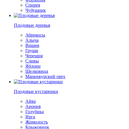
Спирея
Чубушник
Плодовые деревья
Абрикосы
Алыча
Вишня
Груши
Черешня
Сливы
Яблони
Шелковица
Маньчжурский орех
Плодовые кустарники
Айва
Арония
Голубика
Ирга
Жимолость
Крыжовник