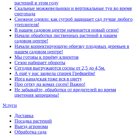
растений в этом году
Скальные можжевельники и вертикальные туи во время
снегопада
Снежное одеяло: как сугроб защищает сад лучше любого
утеплителя!
В нашем садовом центре начинается новый сезон!
Начали обработки лиственных растений в нашем
садовом центре!
Начали корректирующую обрезку плодовых деревьев в
нашем садовом центре!
Мы готовы к приёму клиентов
Сезон набирает обороты
Сегодня выгружаются сосны от 2,5 до 4,5м.
А ещё у нас зацвела спирея Грефшейм!
Ирга канадская тоже вся в цвету
Про сетку на комах сосен! Важно!
Не забывайте, обработки от вредителей во время
цветения запрещены!
Услуги
Доставка
Посадка растений
Выезд агронома
Обработка сада