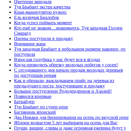
Цветение миндаля
Туя Брабант экстра качества
Кран-манипулятор нужен:
Ель колючая Биалобок
Когда успел поймать момент
Кто ещё не знаком....знакомьтесь, Туя западная Голден
Смарагд
Пионы поступили в продажу
Внимание жара
Туя западная Брабант в небольшом размере наконец -то
поступила
Взрослая голубика у нас будет вся в ягодах
Когда проводить обрезку молодых побегов у сосен!
С сегодняшнего дня начало продаж молодых деревьев
по доступным ценам
Как и обещали, выкладываем прайс на деревья из
предыдущего поста, поступившие в продажу
Большое поступление Рододендронов и Азалий!
Появился впервые
Батрайдер
Туи Брабант по супер цене
Багрянник японский
Два Ниваки для бронирования на осень по вкусной цене
Яблони возрастом 5 лет выбираем на осень для Вас
Груши, вишни, сливы и даже огромная ежевика будут у