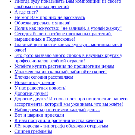
Иногда буду показывать Вам композиции из своего
альбома готовых решений
А где снег?
Не мог Вам про них не рассказать
Обрезка деревьев с января!
Полив как искусство: "не заливай, а утоляй жажду"
Сегодня были на отборе прекрасных растений,
выращенных в Подмосковье!
Главный враг косточковых культур - монилиальный
ожог!
Это фото вызвало много споров в научных кругах у
профессионалов зелёной отрасли!
Успейте купить растения по прошлогним ценам
Можжевельник скальный, забирайте скорее!
Ёлочки сегодня расставляем
Новое поступление
У нас радостная новость!
Дорогие друзья!
Дорогие друзья! И снова пост про пополнение нашего
ассортимента, который мы уже знаем, что вы ждёте!
Наблюдаем за растениями каждый день...
Вот и шарики приехали
К нам поступили растения экстра качества
Лёт короеда - типографа объявляю открытым
Спирея грефшейм