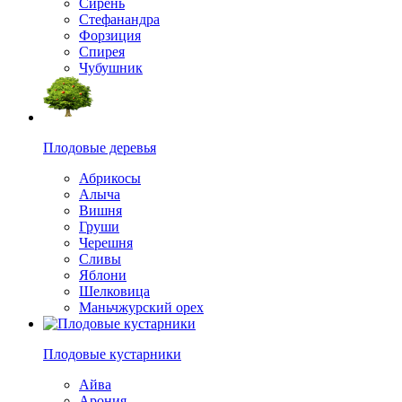
Сирень
Стефанандра
Форзиция
Спирея
Чубушник
Плодовые деревья
Абрикосы
Алыча
Вишня
Груши
Черешня
Сливы
Яблони
Шелковица
Маньчжурский орех
Плодовые кустарники
Айва
Арония