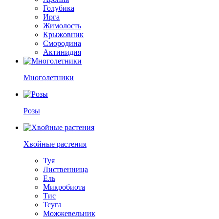
Голубика
Ирга
Жимолость
Крыжовник
Смородина
Актинидия
Многолетники
Розы
Хвойные растения
Туя
Лиственница
Ель
Микробиота
Тис
Тсуга
Можжевельник