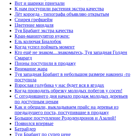
Вот и шарики приехали
К нам поступили растения экстра качества
Лёт короеда - типографа объявляю открытым
Спирея грефшейм
Цветение миндаля
Туя Брабант экстра качества
Кран-манипулятор нужен:
Ель колючая Биалобок
Когда успел поймать момент
Кто ещё не знаком....знакомьтесь, Туя западная Голден
Смарагд
Пионы поступили в продажу
Внимание жара
Туя западная Брабант в небольшом размере наконец -то
поступила
Взрослая голубика у нас будет вся в ягодах
Когда проводить обрезку молодых побегов у сосен!
С сегодняшнего дня начало продаж молодых деревьев
по доступным ценам
Как и обещали, выкладываем прайс на деревья из
предыдущего поста, поступившие в продажу
Большое поступление Рододендронов и Азалий!
Появился впервые
Батрайдер
Туи Брабант по супер цене