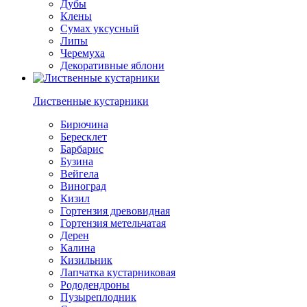
Дубы
Клены
Сумах уксусный
Липы
Черемуха
Декоративные яблони
Лиственные кустарники
Бирючина
Бересклет
Барбарис
Бузина
Вейгела
Виноград
Кизил
Гортензия древовидная
Гортензия метельчатая
Дерен
Калина
Кизильник
Лапчатка кустарниковая
Рододендроны
Пузыреплодник