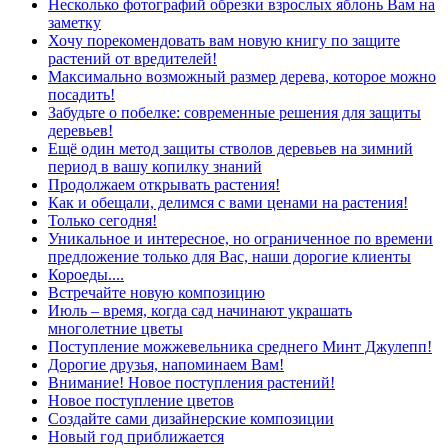
Несколько фотографий обрезки взрослых яблонь Вам на
заметку
Хочу порекомендовать вам новую книгу по защите
растений от вредителей!
Максимально возможный размер дерева, которое можно
посадить!
Забудьте о побелке: современные решения для защиты
деревьев!
Ещё один метод защиты стволов деревьев на зимний
период в вашу копилку знаний
Продолжаем открывать растения!
Как и обещали, делимся с вами ценами на растения!
Только сегодня!
Уникальное и интересное, но ограниченное по времени
предложение только для Вас, наши дорогие клиенты
Короеды....
Встречайте новую композицию
Июль – время, когда сад начинают украшать
многолетние цветы
Поступление можжевельника среднего Минт Джулепп!
Дорогие друзья, напоминаем Вам!
Внимание! Новое поступления растений!
Новое поступление цветов
Создайте сами дизайнерские композиции
Новый год приближается