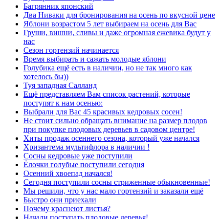
Багрянник японский
Два Ниваки для бронирования на осень по вкусной цене
Яблони возрастом 5 лет выбираем на осень для Вас
Груши, вишни, сливы и даже огромная ежевика будут у
нас
Сезон гортензий начинается
Время выбирать и сажать молодые яблони
Голубика ещё есть в наличии, но не так много как
хотелось бы))
Туя западная Салланд
Ещё представляем Вам список растений, которые
поступят к нам осенью:
Выбрали для Вас 45 красивых кедровых сосен!
Не стоит сильно обращать внимание на размер плодов
при покупке плодовых деревьев в садовом центре!
Хиты продаж осеннего сезона, который уже начался
Хризантема мультифлора в наличии !
Сосны кедровые уже поступили
Ёлочки голубые поступили сегодня
Осенний хвоепад начался!
Сегодня поступили сосны стриженные обыкновенные!
Мы решили, что у нас мало гортензий и заказали ещё
Быстро они приехали
Почему краснеют листья?
Начали поступать плодовые деревья!