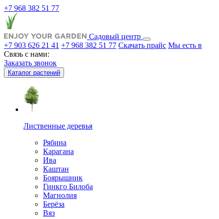
+7 968 382 51 77
Садовый центр
+7 903 626 21 41
+7 968 382 51 77
Скачать прайс
Мы есть в
Связь с нами:
Заказать звонок
Каталог растений
Лиственные деревья
Рябина
Карагана
Ива
Каштан
Боярышник
Гинкго Билоба
Магнолия
Берёза
Вяз