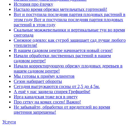
История про ёлочку
Настало время обрезки метельчатых гортензий!
Вот и поступила последняя партия плодовых растений в
этом году Вот и поступила последняя партия плодовых
растений в этом году
Скальные можжевельники и вертикальные туи во время
снегопада
Снежное одеяло: как сугроб защищает сад лучше любого
утеплителя!
В нашем садовом центре начинается новый сезон!
Начали обработки лиственных растений в нашем
садовом центре!
Начали корректирующую обрезку плодовых деревьев в
нашем садовом центре!
Мы готовы к приёму клиентов
Сезон набирает обороты
Сегодня выгружаются сосны от 2,5 до 4,5м.
А ещё у нас зацвела спирея Грефшейм!
Ирга канадская тоже вся в цвету
Про сетку на комах сосен! Важно!
Не забывайте, обработки от вредителей во время
цветения запрещены!
Услуги