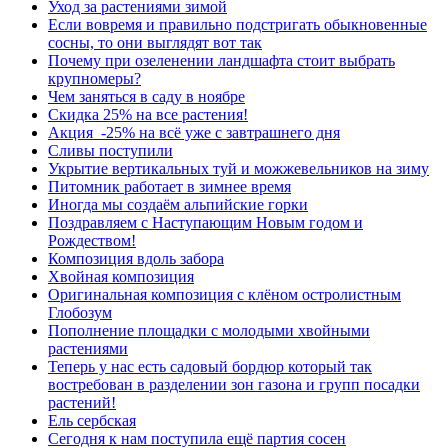
Уход за растениями зимой
Если вовремя и правильно подстригать обыкновенные
сосны, то они выглядят вот так
Почему при озеленении ландшафта стоит выбрать
крупномеры?
Чем заняться в саду в ноябре
Скидка 25% на все растения!
Акция -25% на всё уже с завтрашнего дня
Сливы поступили
Укрытие вертикальных туй и можжевельников на зиму
Питомник работает в зимнее время
Иногда мы создаём альпийские горки
Поздравляем с Наступающим Новым годом и
Рождеством!
Композиция вдоль забора
Хвойная композиция
Оригинальная композиция с клёном остролистным
Глобозум
Пополнение площадки с молодыми хвойными
растениями
Теперь у нас есть садовый бордюр который так
востребован в разделении зон газона и групп посадки
растений!
Ель сербская
Сегодня к нам поступила ещё партия сосен