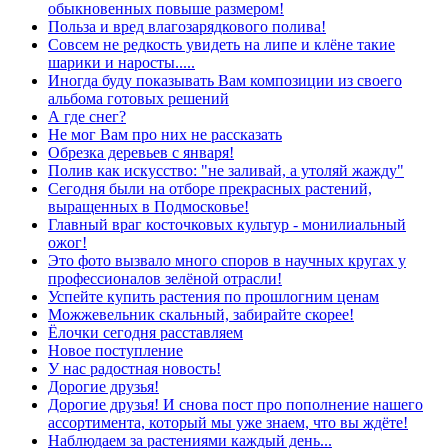
обыкновенных повыше размером!
Польза и вред влагозарядкового полива!
Совсем не редкость увидеть на липе и клёне такие
шарики и наросты.....
Иногда буду показывать Вам композиции из своего
альбома готовых решений
А где снег?
Не мог Вам про них не рассказать
Обрезка деревьев с января!
Полив как искусство: "не заливай, а утоляй жажду"
Сегодня были на отборе прекрасных растений,
выращенных в Подмосковье!
Главный враг косточковых культур - монилиальный
ожог!
Это фото вызвало много споров в научных кругах у
профессионалов зелёной отрасли!
Успейте купить растения по прошлогним ценам
Можжевельник скальный, забирайте скорее!
Ёлочки сегодня расставляем
Новое поступление
У нас радостная новость!
Дорогие друзья!
Дорогие друзья! И снова пост про пополнение нашего
ассортимента, который мы уже знаем, что вы ждёте!
Наблюдаем за растениями каждый день...