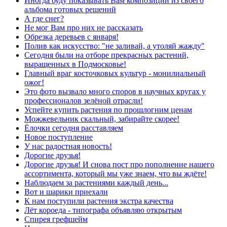
Иногда буду показывать Вам композиции из своего
альбома готовых решений
А где снег?
Не мог Вам про них не рассказать
Обрезка деревьев с января!
Полив как искусство: "не заливай, а утоляй жажду"
Сегодня были на отборе прекрасных растений,
выращенных в Подмосковье!
Главный враг косточковых культур - монилиальный
ожог!
Это фото вызвало много споров в научных кругах у
профессионалов зелёной отрасли!
Успейте купить растения по прошлогним ценам
Можжевельник скальный, забирайте скорее!
Ёлочки сегодня расставляем
Новое поступление
У нас радостная новость!
Дорогие друзья!
Дорогие друзья! И снова пост про пополнение нашего
ассортимента, который мы уже знаем, что вы ждёте!
Наблюдаем за растениями каждый день...
Вот и шарики приехали
К нам поступили растения экстра качества
Лёт короеда - типографа объявляю открытым
Спирея грефшейм