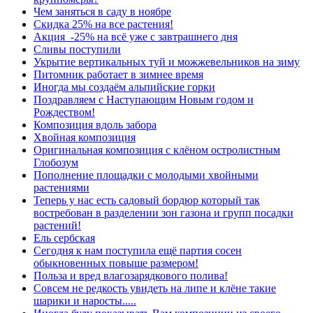
Чем заняться в саду в ноябре
Скидка 25% на все растения!
Акция -25% на всё уже с завтрашнего дня
Сливы поступили
Укрытие вертикальных туй и можжевельников на зиму
Питомник работает в зимнее время
Иногда мы создаём альпийские горки
Поздравляем с Наступающим Новым годом и
Рождеством!
Композиция вдоль забора
Хвойная композиция
Оригинальная композиция с клёном остролистным
Глобозум
Пополнение площадки с молодыми хвойными
растениями
Теперь у нас есть садовый бордюр который так
востребован в разделении зон газона и групп посадки
растений!
Ель сербская
Сегодня к нам поступила ещё партия сосен
обыкновенных повыше размером!
Польза и вред влагозарядкового полива!
Совсем не редкость увидеть на липе и клёне такие
шарики и наросты.....