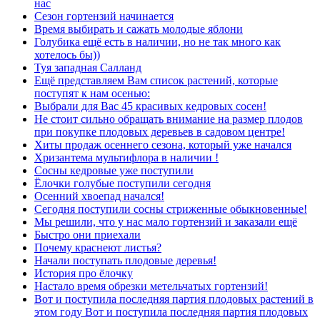
нас
Сезон гортензий начинается
Время выбирать и сажать молодые яблони
Голубика ещё есть в наличии, но не так много как
хотелось бы))
Туя западная Салланд
Ещё представляем Вам список растений, которые
поступят к нам осенью:
Выбрали для Вас 45 красивых кедровых сосен!
Не стоит сильно обращать внимание на размер плодов
при покупке плодовых деревьев в садовом центре!
Хиты продаж осеннего сезона, который уже начался
Хризантема мультифлора в наличии !
Сосны кедровые уже поступили
Ёлочки голубые поступили сегодня
Осенний хвоепад начался!
Сегодня поступили сосны стриженные обыкновенные!
Мы решили, что у нас мало гортензий и заказали ещё
Быстро они приехали
Почему краснеют листья?
Начали поступать плодовые деревья!
История про ёлочку
Настало время обрезки метельчатых гортензий!
Вот и поступила последняя партия плодовых растений в
этом году Вот и поступила последняя партия плодовых