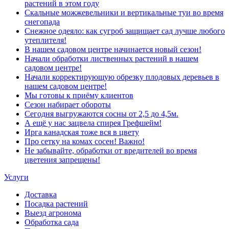
растений в этом году
Скальные можжевельники и вертикальные туи во время
снегопада
Снежное одеяло: как сугроб защищает сад лучше любого
утеплителя!
В нашем садовом центре начинается новый сезон!
Начали обработки лиственных растений в нашем
садовом центре!
Начали корректирующую обрезку плодовых деревьев в
нашем садовом центре!
Мы готовы к приёму клиентов
Сезон набирает обороты
Сегодня выгружаются сосны от 2,5 до 4,5м.
А ещё у нас зацвела спирея Грефшейм!
Ирга канадская тоже вся в цвету
Про сетку на комах сосен! Важно!
Не забывайте, обработки от вредителей во время
цветения запрещены!
Услуги
Доставка
Посадка растений
Выезд агронома
Обработка сада