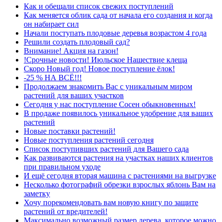
Как и обещали список свежих поступлений
Как меняется облик сада от начала его создания и когда
он набирает сил
Начали поступать плодовые деревья возрастом 4 года
Решили создать плодовый сад?
Внимание! Акция на газон!
!Срочные новости! Июльское Нашествие клеща
Скоро Новый год! Новое поступление ёлок!
-25 % НА ВСЁ!!!
Продолжаем знакомить Вас с уникальным миром
растений для ваших участков
Сегодня у нас поступление Сосен обыкновенных!
В продаже появилось уникальное удобрение для ваших
растений
Новые поставки растений!
Новые поступления растений сегодня
Список поступивших растений для Вашего сада
Как развиваются растения на участках наших клиентов
при правильном уходе
И ещё сегодня вторая машина с растениями на выгрузке
Несколько фотографий обрезки взрослых яблонь Вам на
заметку
Хочу порекомендовать вам новую книгу по защите
растений от вредителей!
Максимально возможный размер дерева, которое можно