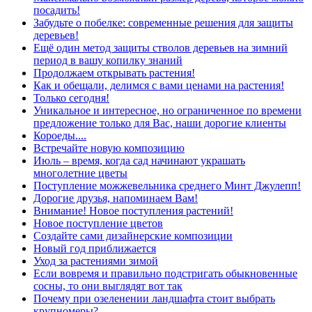
посадить!
Забудьте о побелке: современные решения для защиты
деревьев!
Ещё один метод защиты стволов деревьев на зимний
период в вашу копилку знаний
Продолжаем открывать растения!
Как и обещали, делимся с вами ценами на растения!
Только сегодня!
Уникальное и интересное, но ограниченное по времени
предложение только для Вас, наши дорогие клиенты
Короеды....
Встречайте новую композицию
Июль – время, когда сад начинают украшать
многолетние цветы
Поступление можжевельника среднего Минт Джулепп!
Дорогие друзья, напоминаем Вам!
Внимание! Новое поступления растений!
Новое поступление цветов
Создайте сами дизайнерские композиции
Новый год приближается
Уход за растениями зимой
Если вовремя и правильно подстригать обыкновенные
сосны, то они выглядят вот так
Почему при озеленении ландшафта стоит выбрать
крупномеры?