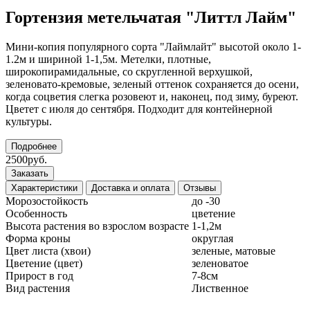
Гортензия метельчатая "Литтл Лайм"
Мини-копия популярного сорта "Лаймлайт" высотой около 1-
1.2м и шириной 1-1,5м. Метелки, плотные,
широкопирамидальные, со скругленной верхушкой,
зеленовато-кремовые, зеленый оттенок сохраняется до осени,
когда соцветия слегка розовеют и, наконец, под зиму, буреют.
Цветет с июля до сентября. Подходит для контейнерной
культуры.
Подробнее
2500руб.
Заказать
Характеристики
Доставка и оплата
Отзывы
Морозостойкость
до -30
Особенность
цветение
Высота растения во взрослом возрасте
1-1,2м
Форма кроны
округлая
Цвет листа (хвои)
зеленые, матовые
Цветение (цвет)
зеленоватое
Прирост в год
7-8см
Вид растения
Лиственное