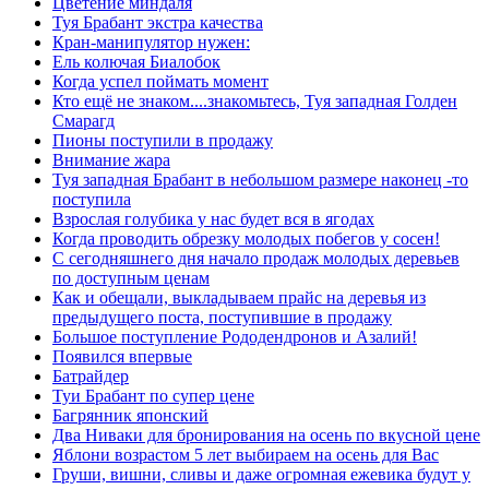
Цветение миндаля
Туя Брабант экстра качества
Кран-манипулятор нужен:
Ель колючая Биалобок
Когда успел поймать момент
Кто ещё не знаком....знакомьтесь, Туя западная Голден
Смарагд
Пионы поступили в продажу
Внимание жара
Туя западная Брабант в небольшом размере наконец -то
поступила
Взрослая голубика у нас будет вся в ягодах
Когда проводить обрезку молодых побегов у сосен!
С сегодняшнего дня начало продаж молодых деревьев
по доступным ценам
Как и обещали, выкладываем прайс на деревья из
предыдущего поста, поступившие в продажу
Большое поступление Рододендронов и Азалий!
Появился впервые
Батрайдер
Туи Брабант по супер цене
Багрянник японский
Два Ниваки для бронирования на осень по вкусной цене
Яблони возрастом 5 лет выбираем на осень для Вас
Груши, вишни, сливы и даже огромная ежевика будут у