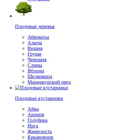
Плодовые деревья
Абрикосы
Алыча
Вишня
Груши
Черешня
Сливы
Яблони
Шелковица
Маньчжурский орех
Плодовые кустарники
Айва
Арония
Голубика
Ирга
Жимолость
Крыжовник