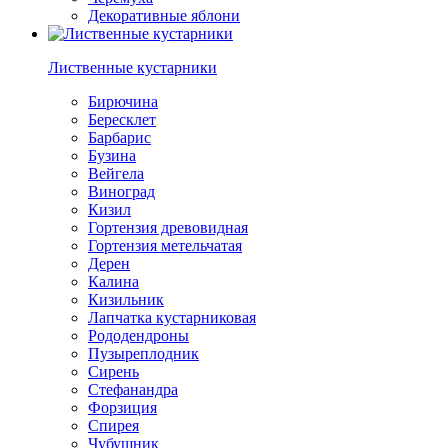
Декоративные яблони
Лиственные кустарники
Бирючина
Бересклет
Барбарис
Бузина
Вейгела
Виноград
Кизил
Гортензия древовидная
Гортензия метельчатая
Дерен
Калина
Кизильник
Лапчатка кустарниковая
Рододендроны
Пузыреплодник
Сирень
Стефанандра
Форзиция
Спирея
Чубушник