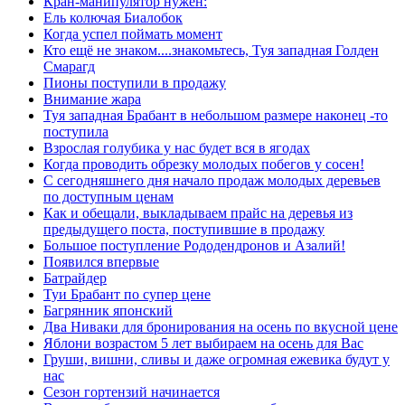
Кран-манипулятор нужен:
Ель колючая Биалобок
Когда успел поймать момент
Кто ещё не знаком....знакомьтесь, Туя западная Голден
Смарагд
Пионы поступили в продажу
Внимание жара
Туя западная Брабант в небольшом размере наконец -то
поступила
Взрослая голубика у нас будет вся в ягодах
Когда проводить обрезку молодых побегов у сосен!
С сегодняшнего дня начало продаж молодых деревьев
по доступным ценам
Как и обещали, выкладываем прайс на деревья из
предыдущего поста, поступившие в продажу
Большое поступление Рододендронов и Азалий!
Появился впервые
Батрайдер
Туи Брабант по супер цене
Багрянник японский
Два Ниваки для бронирования на осень по вкусной цене
Яблони возрастом 5 лет выбираем на осень для Вас
Груши, вишни, сливы и даже огромная ежевика будут у
нас
Сезон гортензий начинается