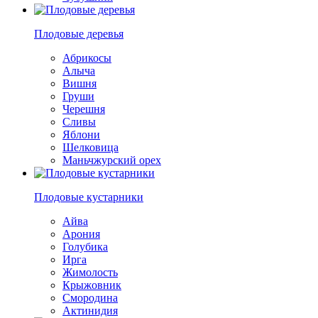
Плодовые деревья
Абрикосы
Алыча
Вишня
Груши
Черешня
Сливы
Яблони
Шелковица
Маньчжурский орех
Плодовые кустарники
Айва
Арония
Голубика
Ирга
Жимолость
Крыжовник
Смородина
Актинидия