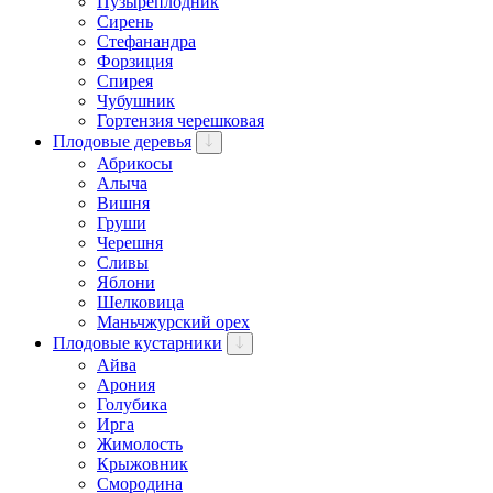
Пузыреплодник
Сирень
Стефанандра
Форзиция
Спирея
Чубушник
Гортензия черешковая
Плодовые деревья
Абрикосы
Алыча
Вишня
Груши
Черешня
Сливы
Яблони
Шелковица
Маньчжурский орех
Плодовые кустарники
Айва
Арония
Голубика
Ирга
Жимолость
Крыжовник
Смородина