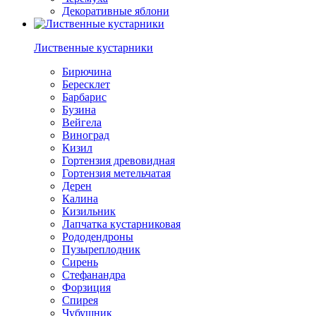
Декоративные яблони
Лиственные кустарники
Бирючина
Бересклет
Барбарис
Бузина
Вейгела
Виноград
Кизил
Гортензия древовидная
Гортензия метельчатая
Дерен
Калина
Кизильник
Лапчатка кустарниковая
Рододендроны
Пузыреплодник
Сирень
Стефанандра
Форзиция
Спирея
Чубушник