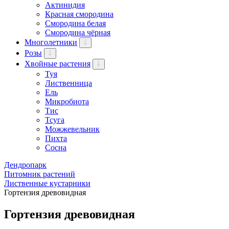
Актинидия
Красная смородина
Смородина белая
Смородина чёрная
Многолетники
Розы
Хвойные растения
Туя
Лиственница
Ель
Микробиота
Тис
Тсуга
Можжевельник
Пихта
Сосна
Дендропарк
Питомник растений
Лиственные кустарники
Гортензия древовидная
Гортензия древовидная