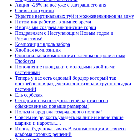
Акция -25% на всё уже с завтрашнего дня
Сливы поступили
Укрытие вертикальных туй и можжевельников на зиму
Питомник работает в зимнее время
Иногда мы создаём альпийские горки
Поздравляем с Наступающим Новым годом и
Рождеством!
Композиция вдоль забора
Хвойная композиция
Оригинальная композиция с клёном остролистным
Глобозум
Пополнение площадки с молодыми хвойными
растениями
Теперь у нас есть садовый бордюр который так
востребован в разделении зон газона и групп посадки
растений!
Ель сербская
Сегодня к нам поступила ещё партия сосен
обыкновенных повыше размером!
Польза и вред влагозарядкового полива!
Совсем не редкость увидеть на липе и клёне такие
шарики и наросты.....
Иногда буду показывать Вам композиции из своего
альбома готовых решений
А где снег?