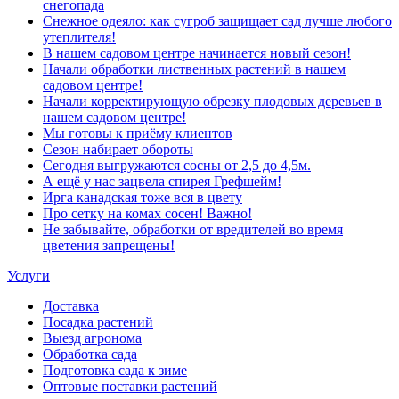
снегопада
Снежное одеяло: как сугроб защищает сад лучше любого
утеплителя!
В нашем садовом центре начинается новый сезон!
Начали обработки лиственных растений в нашем
садовом центре!
Начали корректирующую обрезку плодовых деревьев в
нашем садовом центре!
Мы готовы к приёму клиентов
Сезон набирает обороты
Сегодня выгружаются сосны от 2,5 до 4,5м.
А ещё у нас зацвела спирея Грефшейм!
Ирга канадская тоже вся в цвету
Про сетку на комах сосен! Важно!
Не забывайте, обработки от вредителей во время
цветения запрещены!
Услуги
Доставка
Посадка растений
Выезд агронома
Обработка сада
Подготовка сада к зиме
Оптовые поставки растений