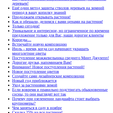
деревьев!
Ещё один метод защиты стволов деревьев на зимний
период в вашу копилку знаний
Продолжаем открывать растения!
Как и обещали, делимся с вами ценами на растения!
Только сегодня!
Уникальное и интересное, но ограниченное по времени
предложение только для Вас, наши дорогие клиенты
Короеды....
Встречайте новую композицию
Июль – время, когда сад начинают украшать
многолетние цветы
Поступление можжевельника среднего Минт Джулепп!
Дорогие друзья, напоминаем Вам!
Внимание! Новое поступления растений!
Новое поступление цветов
Создайте сами дизайнерские композиции
Новый год приближается
Уход за растениями зимой
Если вовремя и правильно подстригать обыкновенные
сосны, то они выглядят вот так
Почему при озеленении ландшафта стоит выбрать
крупномеры?
Чем заняться в саду в ноябре
Скидка 25% на все растения!