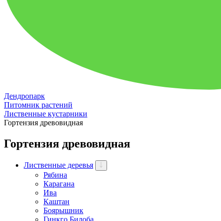
Дендропарк
Питомник растений
Лиственные кустарники
Гортензия древовидная
Гортензия древовидная
Лиственные деревья
Рябина
Карагана
Ива
Каштан
Боярышник
Гинкго Билоба