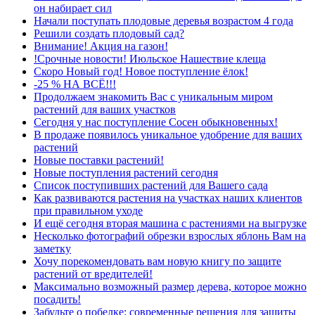
он набирает сил
Начали поступать плодовые деревья возрастом 4 года
Решили создать плодовый сад?
Внимание! Акция на газон!
!Срочные новости! Июльское Нашествие клеща
Скоро Новый год! Новое поступление ёлок!
-25 % НА ВСЁ!!!
Продолжаем знакомить Вас с уникальным миром
растений для ваших участков
Сегодня у нас поступление Сосен обыкновенных!
В продаже появилось уникальное удобрение для ваших
растений
Новые поставки растений!
Новые поступления растений сегодня
Список поступивших растений для Вашего сада
Как развиваются растения на участках наших клиентов
при правильном уходе
И ещё сегодня вторая машина с растениями на выгрузке
Несколько фотографий обрезки взрослых яблонь Вам на
заметку
Хочу порекомендовать вам новую книгу по защите
растений от вредителей!
Максимально возможный размер дерева, которое можно
посадить!
Забудьте о побелке: современные решения для защиты