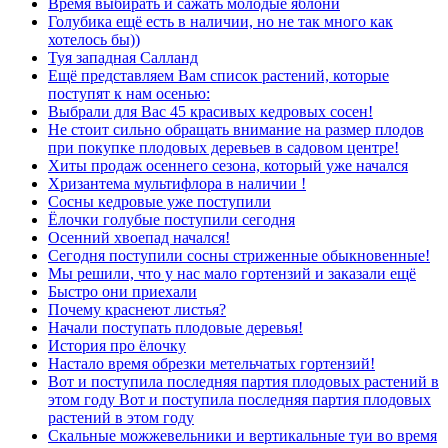
Время выбирать и сажать молодые яблони
Голубика ещё есть в наличии, но не так много как
хотелось бы))
Туя западная Салланд
Ещё представляем Вам список растений, которые
поступят к нам осенью:
Выбрали для Вас 45 красивых кедровых сосен!
Не стоит сильно обращать внимание на размер плодов
при покупке плодовых деревьев в садовом центре!
Хиты продаж осеннего сезона, который уже начался
Хризантема мультифлора в наличии !
Сосны кедровые уже поступили
Ёлочки голубые поступили сегодня
Осенний хвоепад начался!
Сегодня поступили сосны стриженные обыкновенные!
Мы решили, что у нас мало гортензий и заказали ещё
Быстро они приехали
Почему краснеют листья?
Начали поступать плодовые деревья!
История про ёлочку
Настало время обрезки метельчатых гортензий!
Вот и поступила последняя партия плодовых растений в
этом году Вот и поступила последняя партия плодовых
растений в этом году
Скальные можжевельники и вертикальные туи во время