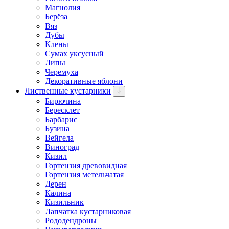
Магнолия
Берёза
Вяз
Дубы
Клены
Сумах уксусный
Липы
Черемуха
Декоративные яблони
Лиственные кустарники
Бирючина
Бересклет
Барбарис
Бузина
Вейгела
Виноград
Кизил
Гортензия древовидная
Гортензия метельчатая
Дерен
Калина
Кизильник
Лапчатка кустарниковая
Рододендроны