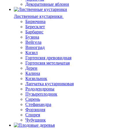
Декоративные яблони
Лиственные кустарники
Бирючина
Бересклет
Барбарис
Бузина
Вейгела
Виноград
Кизил
Гортензия древовидная
Гортензия метельчатая
Дерен
Калина
Кизильник
Лапчатка кустарниковая
Рододендроны
Пузыреплодник
Сирень
Стефанандра
Форзиция
Спирея
Чубушник