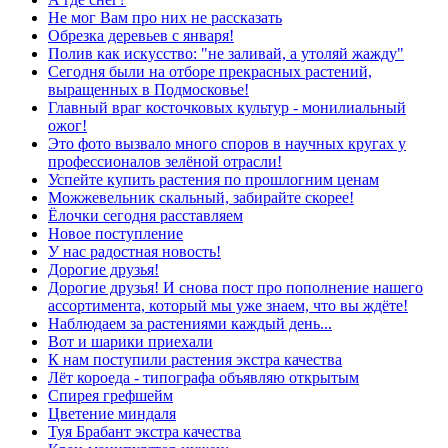
Не мог Вам про них не рассказать
Обрезка деревьев с января!
Полив как искусство: "не заливай, а утоляй жажду"
Сегодня были на отборе прекрасных растений,
выращенных в Подмосковье!
Главный враг косточковых культур - монилиальный
ожог!
Это фото вызвало много споров в научных кругах у
профессионалов зелёной отрасли!
Успейте купить растения по прошлогним ценам
Можжевельник скальный, забирайте скорее!
Ёлочки сегодня расставляем
Новое поступление
У нас радостная новость!
Дорогие друзья!
Дорогие друзья! И снова пост про пополнение нашего
ассортимента, который мы уже знаем, что вы ждёте!
Наблюдаем за растениями каждый день...
Вот и шарики приехали
К нам поступили растения экстра качества
Лёт короеда - типографа объявляю открытым
Спирея грефшейм
Цветение миндаля
Туя Брабант экстра качества