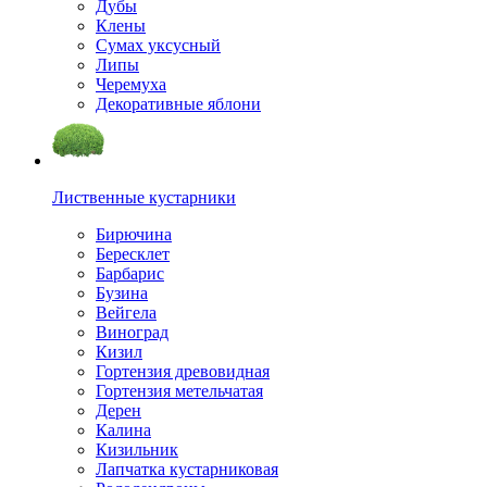
Дубы
Клены
Сумах уксусный
Липы
Черемуха
Декоративные яблони
Лиственные кустарники
Бирючина
Бересклет
Барбарис
Бузина
Вейгела
Виноград
Кизил
Гортензия древовидная
Гортензия метельчатая
Дерен
Калина
Кизильник
Лапчатка кустарниковая