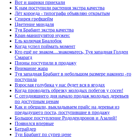
Вот и шарики приехали
К нам поступили растения экстра качества
Лёт короеда - типографа объявляю открытым
Спирея грефшейм
Цветение миндаля
Туя Брабант экстра качества
Кран-манипулятор нужен:
Ель колючая Биалобок
Когда успел поймать момент
Кто ещё не знаком....знакомьтесь, Туя западная Голден
Смарагд
Пионы поступили в продажу
Внимание жара
Туя западная Брабант в небольшом размере наконец -то
поступила
Взрослая голубика у нас будет вся в ягодах
Когда проводить обрезку молодых побегов у сосен!
С сегодняшнего дня начало продаж молодых деревьев
по доступным ценам
Как и обещали, выкладываем прайс на деревья из
предыдущего поста, поступившие в продажу
Большое поступление Рододендронов и Азалий!
Появился впервые
Батрайдер
Туи Брабант по супер цене