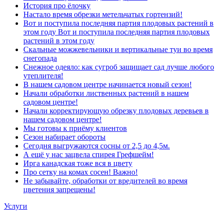
История про ёлочку
Настало время обрезки метельчатых гортензий!
Вот и поступила последняя партия плодовых растений в
этом году Вот и поступила последняя партия плодовых
растений в этом году
Скальные можжевельники и вертикальные туи во время
снегопада
Снежное одеяло: как сугроб защищает сад лучше любого
утеплителя!
В нашем садовом центре начинается новый сезон!
Начали обработки лиственных растений в нашем
садовом центре!
Начали корректирующую обрезку плодовых деревьев в
нашем садовом центре!
Мы готовы к приёму клиентов
Сезон набирает обороты
Сегодня выгружаются сосны от 2,5 до 4,5м.
А ещё у нас зацвела спирея Грефшейм!
Ирга канадская тоже вся в цвету
Про сетку на комах сосен! Важно!
Не забывайте, обработки от вредителей во время
цветения запрещены!
Услуги