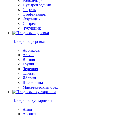
Рододендроны
Пузыреплодник
Сирень
Стефанандра
Форзиция
Спирея
Чубушник
Плодовые деревья
Абрикосы
Алыча
Вишня
Груши
Черешня
Сливы
Яблони
Шелковица
Маньчжурский орех
Плодовые кустарники
Айва
Арония