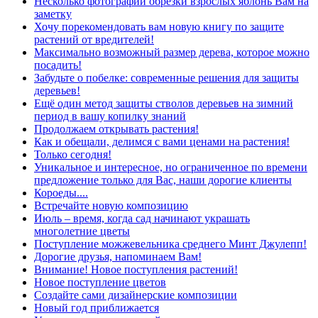
Несколько фотографий обрезки взрослых яблонь Вам на
заметку
Хочу порекомендовать вам новую книгу по защите
растений от вредителей!
Максимально возможный размер дерева, которое можно
посадить!
Забудьте о побелке: современные решения для защиты
деревьев!
Ещё один метод защиты стволов деревьев на зимний
период в вашу копилку знаний
Продолжаем открывать растения!
Как и обещали, делимся с вами ценами на растения!
Только сегодня!
Уникальное и интересное, но ограниченное по времени
предложение только для Вас, наши дорогие клиенты
Короеды....
Встречайте новую композицию
Июль – время, когда сад начинают украшать
многолетние цветы
Поступление можжевельника среднего Минт Джулепп!
Дорогие друзья, напоминаем Вам!
Внимание! Новое поступления растений!
Новое поступление цветов
Создайте сами дизайнерские композиции
Новый год приближается