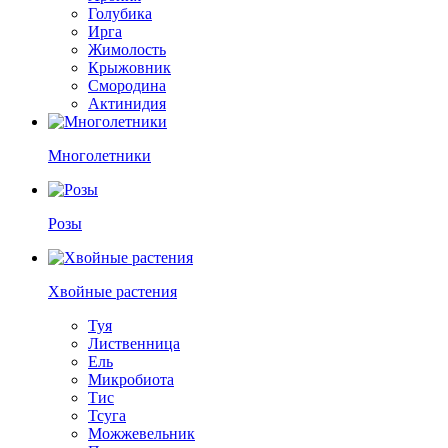
Голубика
Ирга
Жимолость
Крыжовник
Смородина
Актинидия
Многолетники
Розы
Хвойные растения
Туя
Лиственница
Ель
Микробиота
Тис
Тсуга
Можжевельник