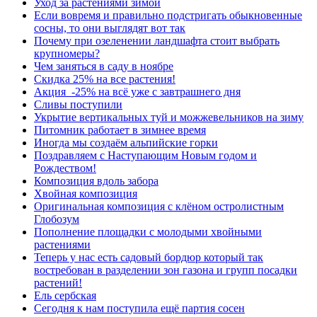
Уход за растениями зимой
Если вовремя и правильно подстригать обыкновенные
сосны, то они выглядят вот так
Почему при озеленении ландшафта стоит выбрать
крупномеры?
Чем заняться в саду в ноябре
Скидка 25% на все растения!
Акция -25% на всё уже с завтрашнего дня
Сливы поступили
Укрытие вертикальных туй и можжевельников на зиму
Питомник работает в зимнее время
Иногда мы создаём альпийские горки
Поздравляем с Наступающим Новым годом и
Рождеством!
Композиция вдоль забора
Хвойная композиция
Оригинальная композиция с клёном остролистным
Глобозум
Пополнение площадки с молодыми хвойными
растениями
Теперь у нас есть садовый бордюр который так
востребован в разделении зон газона и групп посадки
растений!
Ель сербская
Сегодня к нам поступила ещё партия сосен