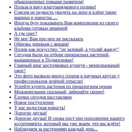
обыкновенных повыше размером!
Польза и вред влагозарядкового полива!
Совсем не редкость увидеть на липе и клёне такие
шарики и наросты.....
Иногда буду показывать Вам композиции из своего
альбома готовых решений
А где снег?
Не мог Вам про них не рассказать
Обрезка деревьев с января!
Полив как искусство: "не заливай, а утоляй жажду"
Сегодня были на отборе прекрасных растений,
выращенных в Подмосковье!
Главный враг косточковых культур - монилиальный
ожог!
Это фото вызвало много споров в научных кругах у
профессионалов зелёной отрасли!
Успейте купить растения по прошлогним ценам
Можжевельник скальный, забирайте скорее!
Ёлочки сегодня расставляем
Новое поступление
У нас радостная новость!
Дорогие друзья!
Дорогие друзья! И снова пост про пополнение нашего
ассортимента, который мы уже знаем, что вы ждёте!
Наблюдаем за растениями каждый день...