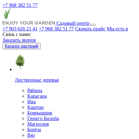
+7 968 382 51 77
Садовый центр
+7 903 626 21 41
+7 968 382 51 77
Скачать прайс
Мы есть в
Связь с нами:
Заказать звонок
Каталог растений
Лиственные деревья
Рябина
Карагана
Ива
Каштан
Боярышник
Гинкго Билоба
Магнолия
Берёза
Вяз