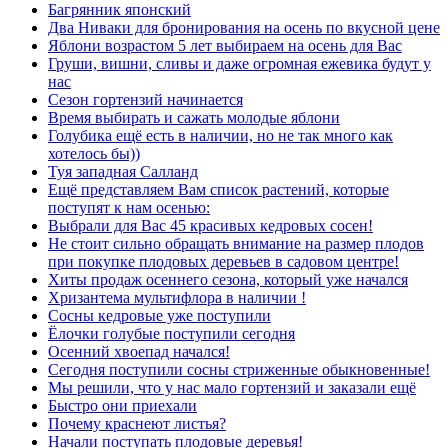
Багрянник японский
Два Ниваки для бронирования на осень по вкусной цене
Яблони возрастом 5 лет выбираем на осень для Вас
Груши, вишни, сливы и даже огромная ежевика будут у
нас
Сезон гортензий начинается
Время выбирать и сажать молодые яблони
Голубика ещё есть в наличии, но не так много как
хотелось бы))
Туя западная Салланд
Ещё представляем Вам список растений, которые
поступят к нам осенью:
Выбрали для Вас 45 красивых кедровых сосен!
Не стоит сильно обращать внимание на размер плодов
при покупке плодовых деревьев в садовом центре!
Хиты продаж осеннего сезона, который уже начался
Хризантема мультифлора в наличии !
Сосны кедровые уже поступили
Ёлочки голубые поступили сегодня
Осенний хвоепад начался!
Сегодня поступили сосны стриженные обыкновенные!
Мы решили, что у нас мало гортензий и заказали ещё
Быстро они приехали
Почему краснеют листья?
Начали поступать плодовые деревья!