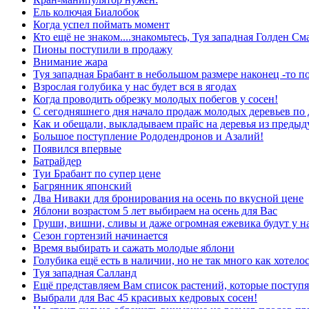
Ель колючая Биалобок
Когда успел поймать момент
Кто ещё не знаком....знакомьтесь, Туя западная Голден См
Пионы поступили в продажу
Внимание жара
Туя западная Брабант в небольшом размере наконец -то п
Взрослая голубика у нас будет вся в ягодах
Когда проводить обрезку молодых побегов у сосен!
С сегодняшнего дня начало продаж молодых деревьев по
Как и обещали, выкладываем прайс на деревья из преды
Большое поступление Рододендронов и Азалий!
Появился впервые
Батрайдер
Туи Брабант по супер цене
Багрянник японский
Два Ниваки для бронирования на осень по вкусной цене
Яблони возрастом 5 лет выбираем на осень для Вас
Груши, вишни, сливы и даже огромная ежевика будут у н
Сезон гортензий начинается
Время выбирать и сажать молодые яблони
Голубика ещё есть в наличии, но не так много как хотелос
Туя западная Салланд
Ещё представляем Вам список растений, которые поступя
Выбрали для Вас 45 красивых кедровых сосен!