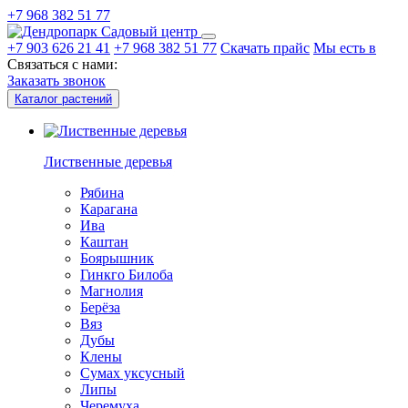
+7 968 382 51 77
Садовый центр
+7 903 626 21 41
+7 968 382 51 77
Скачать прайс
Мы есть в
Связаться с нами:
Заказать звонок
Каталог растений
Лиственные деревья
Рябина
Карагана
Ива
Каштан
Боярышник
Гинкго Билоба
Магнолия
Берёза
Вяз
Дубы
Клены
Сумах уксусный
Липы
Черемуха