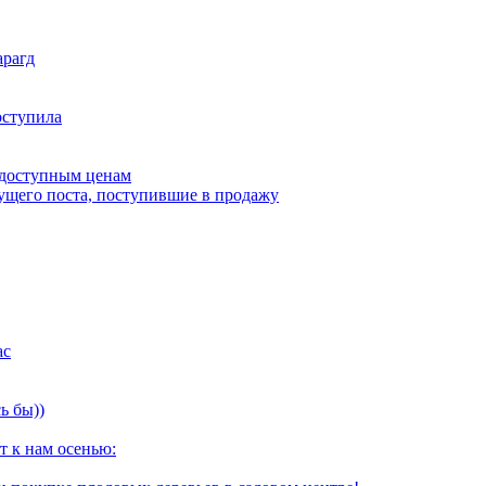
арагд
оступила
 доступным ценам
дущего поста, поступившие в продажу
ас
ь бы))
т к нам осенью: