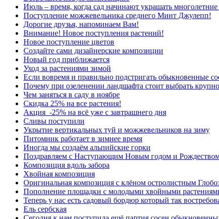
Июль – время, когда сад начинают украшать многолетние
Поступление можжевельника среднего Минт Джулепп!
Дорогие друзья, напоминаем Вам!
Внимание! Новое поступления растений!
Новое поступление цветов
Создайте сами дизайнерские композиции
Новый год приближается
Уход за растениями зимой
Если вовремя и правильно подстригать обыкновенные сос
Почему при озеленении ландшафта стоит выбрать крупн
Чем заняться в саду в ноябре
Скидка 25% на все растения!
Акция -25% на всё уже с завтрашнего дня
Сливы поступили
Укрытие вертикальных туй и можжевельников на зиму
Питомник работает в зимнее время
Иногда мы создаём альпийские горки
Поздравляем с Наступающим Новым годом и Рождеством
Композиция вдоль забора
Хвойная композиция
Оригинальная композиция с клёном остролистным Глобо
Пополнение площадки с молодыми хвойными растениям
Теперь у нас есть садовый бордюр который так востребов
Ель сербская
Сегодня к нам поступила ещё партия сосен обыкновенны