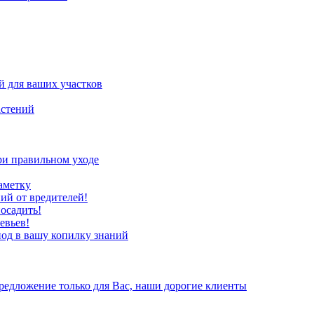
 для ваших участков
астений
ри правильном уходе
аметку
ий от вредителей!
осадить!
евьев!
иод в вашу копилку знаний
редложение только для Вас, наши дорогие клиенты