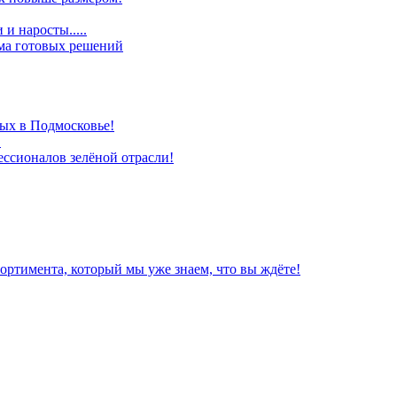
и наросты.....
ома готовых решений
ых в Подмосковье!
!
ессионалов зелёной отрасли!
ортимента, который мы уже знаем, что вы ждёте!