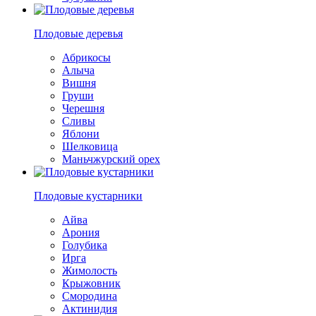
Плодовые деревья
Абрикосы
Алыча
Вишня
Груши
Черешня
Сливы
Яблони
Шелковица
Маньчжурский орех
Плодовые кустарники
Айва
Арония
Голубика
Ирга
Жимолость
Крыжовник
Смородина
Актинидия