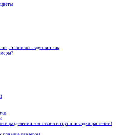
 цветы
ны, то они выглядят вот так
омеры?
!
зум
и
ан в разделении зон газона и групп посадки растений!
х повыше размером!