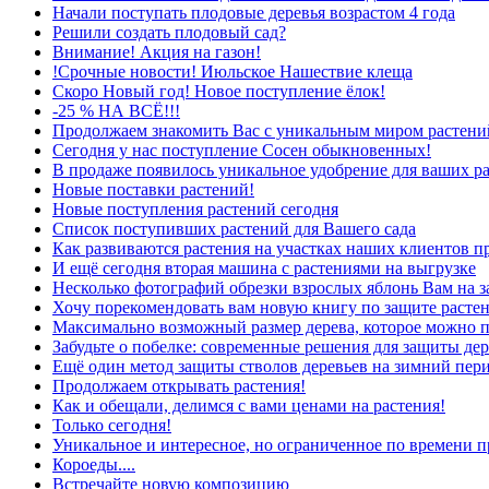
Начали поступать плодовые деревья возрастом 4 года
Решили создать плодовый сад?
Внимание! Акция на газон!
!Срочные новости! Июльское Нашествие клеща
Скоро Новый год! Новое поступление ёлок!
-25 % НА ВСЁ!!!
Продолжаем знакомить Вас с уникальным миром растений
Сегодня у нас поступление Сосен обыкновенных!
В продаже появилось уникальное удобрение для ваших р
Новые поставки растений!
Новые поступления растений сегодня
Список поступивших растений для Вашего сада
Как развиваются растения на участках наших клиентов п
И ещё сегодня вторая машина с растениями на выгрузке
Несколько фотографий обрезки взрослых яблонь Вам на з
Хочу порекомендовать вам новую книгу по защите растен
Максимально возможный размер дерева, которое можно п
Забудьте о побелке: современные решения для защиты дер
Ещё один метод защиты стволов деревьев на зимний пер
Продолжаем открывать растения!
Как и обещали, делимся с вами ценами на растения!
Только сегодня!
Уникальное и интересное, но ограниченное по времени п
Короеды....
Встречайте новую композицию