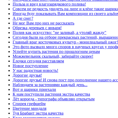
Польза и вред влагозарядкового полива!
Совсем не редкость увидеть на липе и клёне такие шарики 
Иногда буду показывать Вам композиции из своего альб
А где снег?
Не мог Вам про них не рассказать
Обрезка деревьев с января!
Полив как искусство: "не заливай, а утоляй жажду"
Сегодня были на отборе прекрасных растений, выращенн
Главный враг косточковых культур - монилиальный ожог
Это фото вызвало много споров в научных кругах у проф
Успейте купить растения по прошлогним ценам
Можжевельник скальный, забирайте скорее!
Ёлочки сегодня расставляем
Новое поступление
У нас радостная новость!
Дорогие друзья!
Дорогие друзья! И снова пост про пополнение нашего асс
Наблюдаем за растениями каждый день...
Вот и шарики приехали
К нам поступили растения экстра качества
Лёт короеда - типографа объявляю открытым
Спирея грефшейм
Цветение миндаля
Туя Брабант экстра качества
Кран-манипулятор нужен: