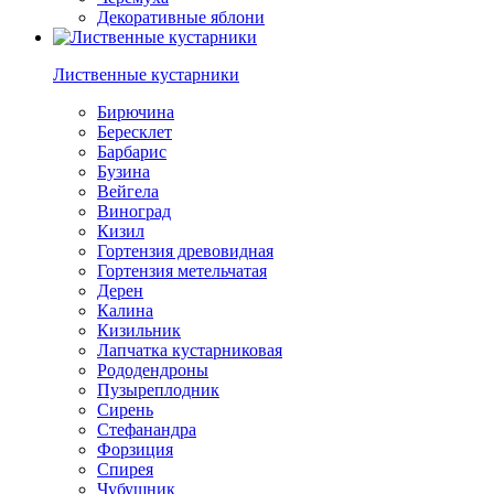
Декоративные яблони
Лиственные кустарники
Бирючина
Бересклет
Барбарис
Бузина
Вейгела
Виноград
Кизил
Гортензия древовидная
Гортензия метельчатая
Дерен
Калина
Кизильник
Лапчатка кустарниковая
Рододендроны
Пузыреплодник
Сирень
Стефанандра
Форзиция
Спирея
Чубушник