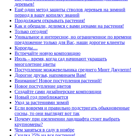
деревьев!
Ещё один метод защиты стволов деревьев на зимний
период в вашу копилку знаний
Продолжаем открывать растения!
Как и обещали, делимся с вами ценами на растения!
Только сегодня!
Уникальное и интересное, но ограниченное по времени
предложение только для Вас, наши дорогие клиенты
Короеды....
Встречайте новую композицию
Июль – время, когда сад начинают украшать
многолетние цветы
Поступление можжевельника среднего Минт Джулепп!
Дорогие друзья, напоминаем Вам!
Внимание! Новое поступления растений!
Новое поступление цветов
Создайте сами дизайнерские композиции
Новый год приближается
Уход за растениями зимой
Если вовремя и правильно подстригать обыкновенные
сосны, то они выглядят вот так
Почему при озеленении ландшафта стоит выбрать
крупномеры?
Чем заняться в саду в ноябре
Скидка 25% на все растения!