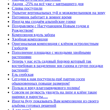
Акция -25% на всё уже с завтрашнего дня
Сливы поступили
Укрытие вертикальных туй и можжевельников на зиму
Питомник работает в зимнее время
Иногда мы создаём альпийские горки
Поздравляем с Наступающим Новым годом и
Рождеством!
Композиция вдоль забора
Хвойная композиция
Оригинальная композиция с клёном остролистным
Глобозум
Пополнение площадки с молодыми хвойными
растениями
Теперь у нас есть садовый бордюр который так
востребован в разделении зон газона и групп посадки
растений!
Ель сербская
Сегодня к нам поступила ещё партия сосен
обыкновенных повыше размером!
Польза и вред влагозарядкового полива!
Совсем не редкость увидеть на липе и клёне такие
шарики и наросты.....
Иногда буду показывать Вам композиции из своего
альбома готовых решений
А где снег?