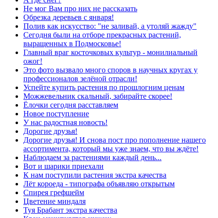
Не мог Вам про них не рассказать
Обрезка деревьев с января!
Полив как искусство: "не заливай, а утоляй жажду"
Сегодня были на отборе прекрасных растений,
выращенных в Подмосковье!
Главный враг косточковых культур - монилиальный
ожог!
Это фото вызвало много споров в научных кругах у
профессионалов зелёной отрасли!
Успейте купить растения по прошлогним ценам
Можжевельник скальный, забирайте скорее!
Ёлочки сегодня расставляем
Новое поступление
У нас радостная новость!
Дорогие друзья!
Дорогие друзья! И снова пост про пополнение нашего
ассортимента, который мы уже знаем, что вы ждёте!
Наблюдаем за растениями каждый день...
Вот и шарики приехали
К нам поступили растения экстра качества
Лёт короеда - типографа объявляю открытым
Спирея грефшейм
Цветение миндаля
Туя Брабант экстра качества