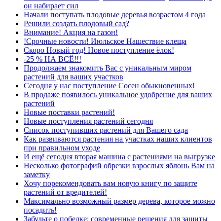
он набирает сил
Начали поступать плодовые деревья возрастом 4 года
Решили создать плодовый сад?
Внимание! Акция на газон!
!Срочные новости! Июльское Нашествие клеща
Скоро Новый год! Новое поступление ёлок!
-25 % НА ВСЁ!!!
Продолжаем знакомить Вас с уникальным миром
растений для ваших участков
Сегодня у нас поступление Сосен обыкновенных!
В продаже появилось уникальное удобрение для ваших
растений
Новые поставки растений!
Новые поступления растений сегодня
Список поступивших растений для Вашего сада
Как развиваются растения на участках наших клиентов
при правильном уходе
И ещё сегодня вторая машина с растениями на выгрузке
Несколько фотографий обрезки взрослых яблонь Вам на
заметку
Хочу порекомендовать вам новую книгу по защите
растений от вредителей!
Максимально возможный размер дерева, которое можно
посадить!
Забудьте о побелке: современные решения для защиты