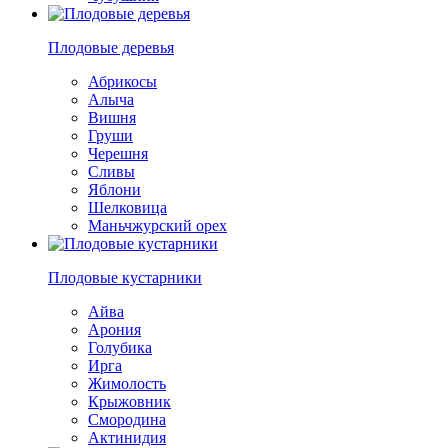
Плодовые деревья
Абрикосы
Алыча
Вишня
Груши
Черешня
Сливы
Яблони
Шелковица
Маньчжурский орех
Плодовые кустарники
Айва
Арония
Голубика
Ирга
Жимолость
Крыжовник
Смородина
Актинидия