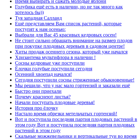
Время выбирать и сажать молодые яблони
Голубика ещё есть в наличии, но не так много как
хотелось бы))
Туя западная Салланд
Ещё представляем Вам список растений, которые
поступят к нам осенью:
Выбрали для Вас 45 красивых кедровых сосен!
Не стоит сильно обращать внимание на размер плодов
при покупке плодовых деревьев в садовом центре!
Хиты продаж осеннего сезона, который уже начался
Хризантема мультифлора в наличии !
Сосны кедровые уже поступили
Ёлочки голубые поступили сегодня
Осенний хвоепад начался!
Сегодня поступили сосны стриженные обыкновенные!
Мы решили, что у нас мало гортензий и заказали ещё
Быстро они приехали
Почему краснеют листья?
Начали поступать плодовые деревья!
История про ёлочку
Настало время обрезки метельчатых гортензий!
Вот и поступила последняя партия плодовых растений в
этом году Вот и поступила последняя партия плодовых
растений в этом году
Скальные можжевельники и вертикальные туи во время