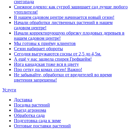
снегопада
Снежное одеяло: как сугроб защищает сад лучше любого
утеплителя!
В нашем садовом центре начинается новый сезон!
Начали обработки лиственных растений в нашем
садовом центре!
Начали корректирующую обрезку плодовых деревьев в
нашем садовом центре!
Мы готовы к приёму клиентов
Сезон набирает обороты
Сегодня выгружаются сосны от 2,5 до 4,5м.
А ещё у нас зацвела спирея Грефшейм!
Ирга канадская тоже вся в цвету
Про сетку на комах сосен! Важно!
Не забывайте, обработки от вредителей во время
цветения запрещены!
Услуги
Доставка
Посадка растений
Выезд агронома
Обработка сада
Подготовка сада к зиме
Оптовые поставки растений