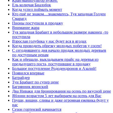
Кран-манипулятор нужен:
Ель колючая Биалобок
Когда успел поймать момент
Кто ещё не знаком....знакомьтесь, Туя западная Голден
Смарагд
Пионы поступили в продажу
Внимание жара
Туя западная Брабант в небольшом размере наконец -то
поступила
Взрослая голубика у нас будет вся в ягодах
Когда проводить обрезку молодых побегов у сосен!
С сегодняшнего дня начало продаж молодых деревьев
по доступным ценам
Как и обещали, выкладываем прайс на деревья из
предыдущего поста, поступившие в продажу
Большое поступление Рододендронов и Азалий!
Появился впервые
Батрайдер
Туи Брабант по супер цене
Багрянник японский
Два Ниваки для бронирования на осень по вкусной цене
Яблони возрастом 5 лет выбираем на осень для Вас
Груши, вишни, сливы и даже огромная ежевика будут у
нас
Сезон гортензий начинается