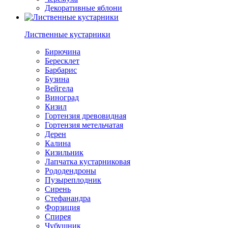
Декоративные яблони
Лиственные кустарники
Бирючина
Бересклет
Барбарис
Бузина
Вейгела
Виноград
Кизил
Гортензия древовидная
Гортензия метельчатая
Дерен
Калина
Кизильник
Лапчатка кустарниковая
Рододендроны
Пузыреплодник
Сирень
Стефанандра
Форзиция
Спирея
Чубушник