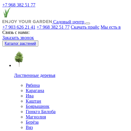
+7 968 382 51 77
Садовый центр
+7 903 626 21 41
+7 968 382 51 77
Скачать прайс
Мы есть в
Связь с нами:
Заказать звонок
Каталог растений
Лиственные деревья
Рябина
Карагана
Ива
Каштан
Боярышник
Гинкго Билоба
Магнолия
Берёза
Вяз