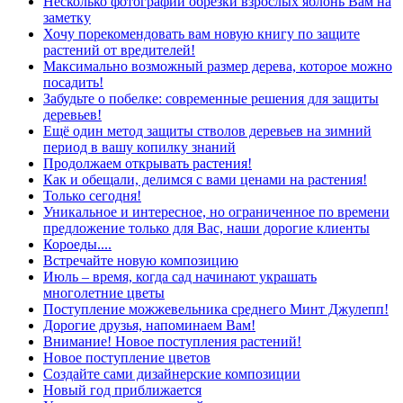
Несколько фотографий обрезки взрослых яблонь Вам на
заметку
Хочу порекомендовать вам новую книгу по защите
растений от вредителей!
Максимально возможный размер дерева, которое можно
посадить!
Забудьте о побелке: современные решения для защиты
деревьев!
Ещё один метод защиты стволов деревьев на зимний
период в вашу копилку знаний
Продолжаем открывать растения!
Как и обещали, делимся с вами ценами на растения!
Только сегодня!
Уникальное и интересное, но ограниченное по времени
предложение только для Вас, наши дорогие клиенты
Короеды....
Встречайте новую композицию
Июль – время, когда сад начинают украшать
многолетние цветы
Поступление можжевельника среднего Минт Джулепп!
Дорогие друзья, напоминаем Вам!
Внимание! Новое поступления растений!
Новое поступление цветов
Создайте сами дизайнерские композиции
Новый год приближается