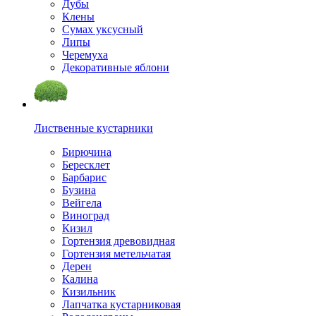
Дубы
Клены
Сумах уксусный
Липы
Черемуха
Декоративные яблони
Лиственные кустарники
Бирючина
Бересклет
Барбарис
Бузина
Вейгела
Виноград
Кизил
Гортензия древовидная
Гортензия метельчатая
Дерен
Калина
Кизильник
Лапчатка кустарниковая