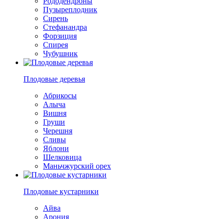
Рододендроны
Пузыреплодник
Сирень
Стефанандра
Форзиция
Спирея
Чубушник
Плодовые деревья
Абрикосы
Алыча
Вишня
Груши
Черешня
Сливы
Яблони
Шелковица
Маньчжурский орех
Плодовые кустарники
Айва
Арония