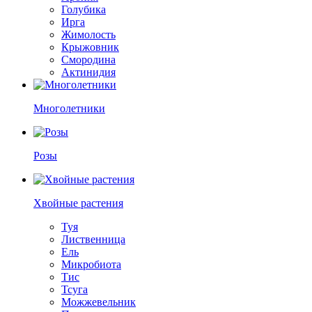
Голубика
Ирга
Жимолость
Крыжовник
Смородина
Актинидия
Многолетники
Розы
Хвойные растения
Туя
Лиственница
Ель
Микробиота
Тис
Тсуга
Можжевельник