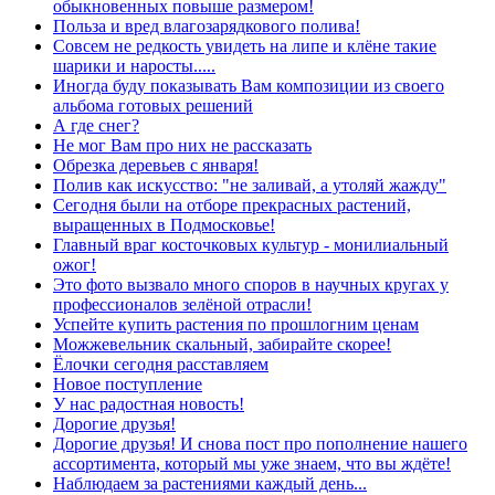
обыкновенных повыше размером!
Польза и вред влагозарядкового полива!
Совсем не редкость увидеть на липе и клёне такие
шарики и наросты.....
Иногда буду показывать Вам композиции из своего
альбома готовых решений
А где снег?
Не мог Вам про них не рассказать
Обрезка деревьев с января!
Полив как искусство: "не заливай, а утоляй жажду"
Сегодня были на отборе прекрасных растений,
выращенных в Подмосковье!
Главный враг косточковых культур - монилиальный
ожог!
Это фото вызвало много споров в научных кругах у
профессионалов зелёной отрасли!
Успейте купить растения по прошлогним ценам
Можжевельник скальный, забирайте скорее!
Ёлочки сегодня расставляем
Новое поступление
У нас радостная новость!
Дорогие друзья!
Дорогие друзья! И снова пост про пополнение нашего
ассортимента, который мы уже знаем, что вы ждёте!
Наблюдаем за растениями каждый день...