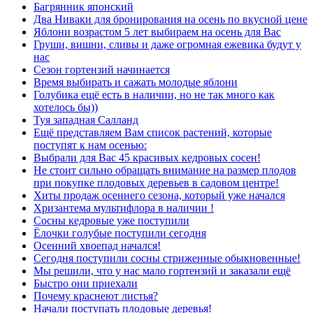
Багрянник японский
Два Ниваки для бронирования на осень по вкусной цене
Яблони возрастом 5 лет выбираем на осень для Вас
Груши, вишни, сливы и даже огромная ежевика будут у
нас
Сезон гортензий начинается
Время выбирать и сажать молодые яблони
Голубика ещё есть в наличии, но не так много как
хотелось бы))
Туя западная Салланд
Ещё представляем Вам список растений, которые
поступят к нам осенью:
Выбрали для Вас 45 красивых кедровых сосен!
Не стоит сильно обращать внимание на размер плодов
при покупке плодовых деревьев в садовом центре!
Хиты продаж осеннего сезона, который уже начался
Хризантема мультифлора в наличии !
Сосны кедровые уже поступили
Ёлочки голубые поступили сегодня
Осенний хвоепад начался!
Сегодня поступили сосны стриженные обыкновенные!
Мы решили, что у нас мало гортензий и заказали ещё
Быстро они приехали
Почему краснеют листья?
Начали поступать плодовые деревья!