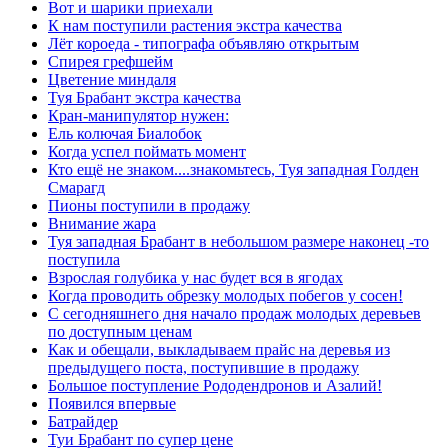
Вот и шарики приехали
К нам поступили растения экстра качества
Лёт короеда - типографа объявляю открытым
Спирея грефшейм
Цветение миндаля
Туя Брабант экстра качества
Кран-манипулятор нужен:
Ель колючая Биалобок
Когда успел поймать момент
Кто ещё не знаком....знакомьтесь, Туя западная Голден
Смарагд
Пионы поступили в продажу
Внимание жара
Туя западная Брабант в небольшом размере наконец -то
поступила
Взрослая голубика у нас будет вся в ягодах
Когда проводить обрезку молодых побегов у сосен!
С сегодняшнего дня начало продаж молодых деревьев
по доступным ценам
Как и обещали, выкладываем прайс на деревья из
предыдущего поста, поступившие в продажу
Большое поступление Рододендронов и Азалий!
Появился впервые
Батрайдер
Туи Брабант по супер цене