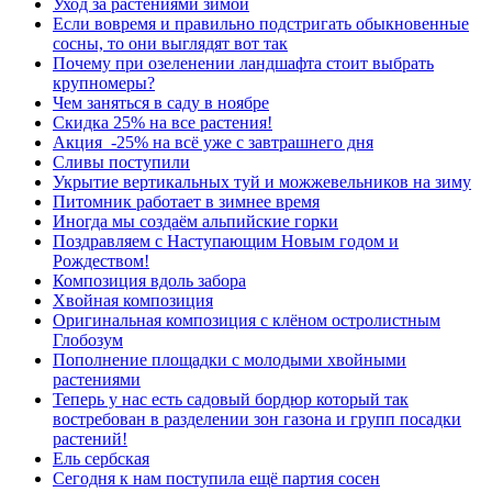
Уход за растениями зимой
Если вовремя и правильно подстригать обыкновенные
сосны, то они выглядят вот так
Почему при озеленении ландшафта стоит выбрать
крупномеры?
Чем заняться в саду в ноябре
Скидка 25% на все растения!
Акция -25% на всё уже с завтрашнего дня
Сливы поступили
Укрытие вертикальных туй и можжевельников на зиму
Питомник работает в зимнее время
Иногда мы создаём альпийские горки
Поздравляем с Наступающим Новым годом и
Рождеством!
Композиция вдоль забора
Хвойная композиция
Оригинальная композиция с клёном остролистным
Глобозум
Пополнение площадки с молодыми хвойными
растениями
Теперь у нас есть садовый бордюр который так
востребован в разделении зон газона и групп посадки
растений!
Ель сербская
Сегодня к нам поступила ещё партия сосен