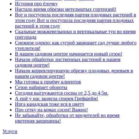
История про ёлочку
Настало время обрезки метельчатых гортензий!
Вот и поступила последняя партия плодовых растений в
этом году Вот и поступила последняя партия плодовых
растений в этом году
Скальные можжевельники и вертикальные туи во время
снегопада
Снежное одеяло: как сугроб защищает сад лучше любого
утеплителя!
В нашем садовом центре начинается новый сезон!
Начали обработки лиственных растений в нашем
садовом центре!
Начали корректирующую обрезку плодовых деревьев в
нашем садовом центре!
Мы готовы к приёму клиентов
Сезон набирает обороты
Сегодня выгружаются сосны от 2,5 до 4,5м.
А ещё у нас зацвела спирея Грефшейм!
Ирга канадская тоже вся в цвету
Про сетку на комах сосен! Важно!
Не забывайте, обработки от вредителей во время
цветения запрещены!
Услуги