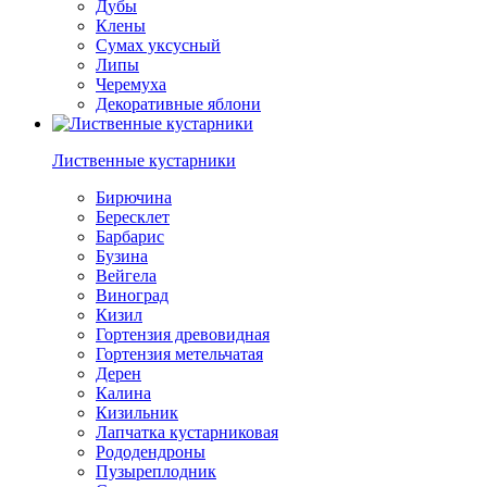
Дубы
Клены
Сумах уксусный
Липы
Черемуха
Декоративные яблони
Лиственные кустарники
Бирючина
Бересклет
Барбарис
Бузина
Вейгела
Виноград
Кизил
Гортензия древовидная
Гортензия метельчатая
Дерен
Калина
Кизильник
Лапчатка кустарниковая
Рододендроны
Пузыреплодник