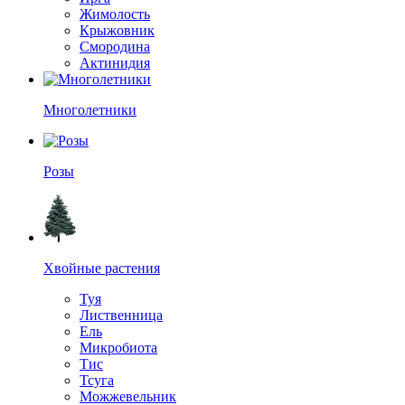
Жимолость
Крыжовник
Смородина
Актинидия
Многолетники
Розы
Хвойные растения
Туя
Лиственница
Ель
Микробиота
Тис
Тсуга
Можжевельник