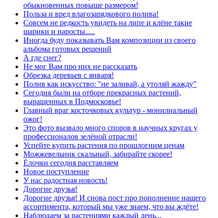
обыкновенных повыше размером!
Польза и вред влагозарядкового полива!
Совсем не редкость увидеть на липе и клёне такие
шарики и наросты.....
Иногда буду показывать Вам композиции из своего
альбома готовых решений
А где снег?
Не мог Вам про них не рассказать
Обрезка деревьев с января!
Полив как искусство: "не заливай, а утоляй жажду"
Сегодня были на отборе прекрасных растений,
выращенных в Подмосковье!
Главный враг косточковых культур - монилиальный
ожог!
Это фото вызвало много споров в научных кругах у
профессионалов зелёной отрасли!
Успейте купить растения по прошлогним ценам
Можжевельник скальный, забирайте скорее!
Ёлочки сегодня расставляем
Новое поступление
У нас радостная новость!
Дорогие друзья!
Дорогие друзья! И снова пост про пополнение нашего
ассортимента, который мы уже знаем, что вы ждёте!
Наблюдаем за растениями каждый день...