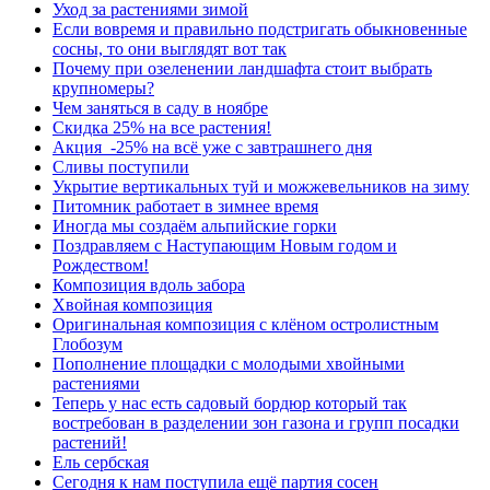
Уход за растениями зимой
Если вовремя и правильно подстригать обыкновенные
сосны, то они выглядят вот так
Почему при озеленении ландшафта стоит выбрать
крупномеры?
Чем заняться в саду в ноябре
Скидка 25% на все растения!
Акция -25% на всё уже с завтрашнего дня
Сливы поступили
Укрытие вертикальных туй и можжевельников на зиму
Питомник работает в зимнее время
Иногда мы создаём альпийские горки
Поздравляем с Наступающим Новым годом и
Рождеством!
Композиция вдоль забора
Хвойная композиция
Оригинальная композиция с клёном остролистным
Глобозум
Пополнение площадки с молодыми хвойными
растениями
Теперь у нас есть садовый бордюр который так
востребован в разделении зон газона и групп посадки
растений!
Ель сербская
Сегодня к нам поступила ещё партия сосен