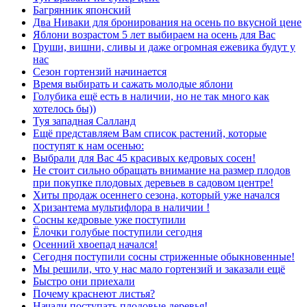
Багрянник японский
Два Ниваки для бронирования на осень по вкусной цене
Яблони возрастом 5 лет выбираем на осень для Вас
Груши, вишни, сливы и даже огромная ежевика будут у
нас
Сезон гортензий начинается
Время выбирать и сажать молодые яблони
Голубика ещё есть в наличии, но не так много как
хотелось бы))
Туя западная Салланд
Ещё представляем Вам список растений, которые
поступят к нам осенью:
Выбрали для Вас 45 красивых кедровых сосен!
Не стоит сильно обращать внимание на размер плодов
при покупке плодовых деревьев в садовом центре!
Хиты продаж осеннего сезона, который уже начался
Хризантема мультифлора в наличии !
Сосны кедровые уже поступили
Ёлочки голубые поступили сегодня
Осенний хвоепад начался!
Сегодня поступили сосны стриженные обыкновенные!
Мы решили, что у нас мало гортензий и заказали ещё
Быстро они приехали
Почему краснеют листья?
Начали поступать плодовые деревья!