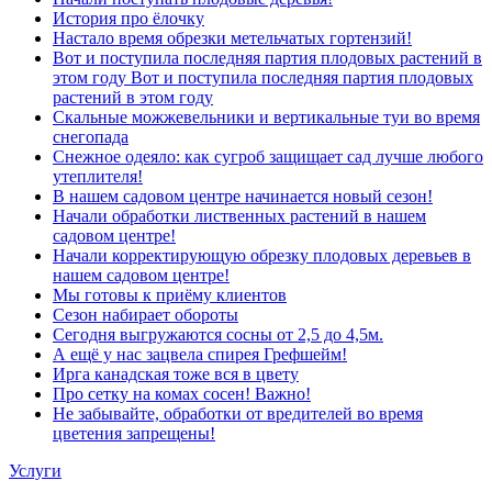
История про ёлочку
Настало время обрезки метельчатых гортензий!
Вот и поступила последняя партия плодовых растений в
этом году Вот и поступила последняя партия плодовых
растений в этом году
Скальные можжевельники и вертикальные туи во время
снегопада
Снежное одеяло: как сугроб защищает сад лучше любого
утеплителя!
В нашем садовом центре начинается новый сезон!
Начали обработки лиственных растений в нашем
садовом центре!
Начали корректирующую обрезку плодовых деревьев в
нашем садовом центре!
Мы готовы к приёму клиентов
Сезон набирает обороты
Сегодня выгружаются сосны от 2,5 до 4,5м.
А ещё у нас зацвела спирея Грефшейм!
Ирга канадская тоже вся в цвету
Про сетку на комах сосен! Важно!
Не забывайте, обработки от вредителей во время
цветения запрещены!
Услуги