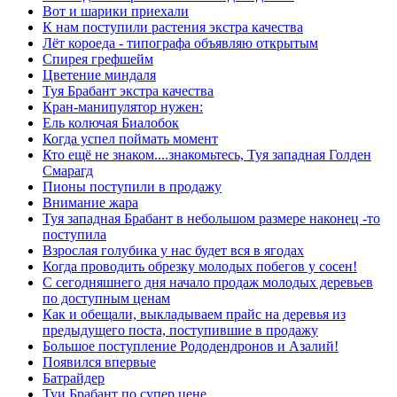
Вот и шарики приехали
К нам поступили растения экстра качества
Лёт короеда - типографа объявляю открытым
Спирея грефшейм
Цветение миндаля
Туя Брабант экстра качества
Кран-манипулятор нужен:
Ель колючая Биалобок
Когда успел поймать момент
Кто ещё не знаком....знакомьтесь, Туя западная Голден
Смарагд
Пионы поступили в продажу
Внимание жара
Туя западная Брабант в небольшом размере наконец -то
поступила
Взрослая голубика у нас будет вся в ягодах
Когда проводить обрезку молодых побегов у сосен!
С сегодняшнего дня начало продаж молодых деревьев
по доступным ценам
Как и обещали, выкладываем прайс на деревья из
предыдущего поста, поступившие в продажу
Большое поступление Рододендронов и Азалий!
Появился впервые
Батрайдер
Туи Брабант по супер цене