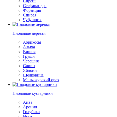
Сирень
Стефанандра
Форзиция
Спирея
Чубушник
Плодовые деревья
Абрикосы
Алыча
Вишня
Груши
Черешня
Сливы
Яблони
Шелковица
Маньчжурский орех
Плодовые кустарники
Айва
Арония
Голубика
Ирга