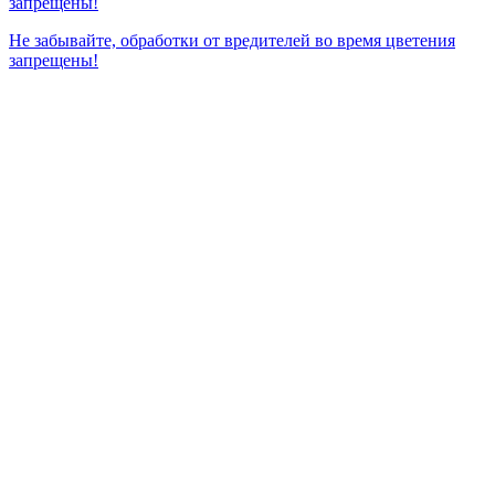
П
Не забывайте, обработки от вредителей во время цветения
запрещены!