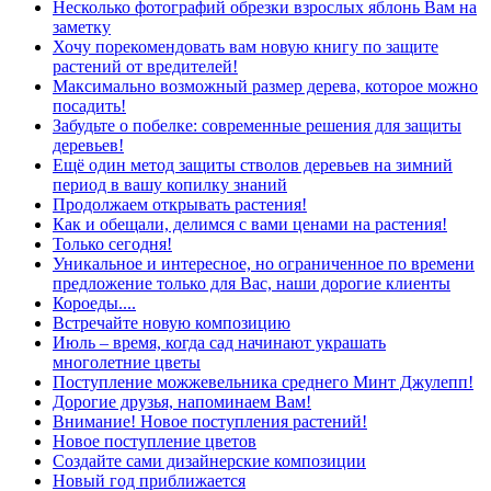
Несколько фотографий обрезки взрослых яблонь Вам на
заметку
Хочу порекомендовать вам новую книгу по защите
растений от вредителей!
Максимально возможный размер дерева, которое можно
посадить!
Забудьте о побелке: современные решения для защиты
деревьев!
Ещё один метод защиты стволов деревьев на зимний
период в вашу копилку знаний
Продолжаем открывать растения!
Как и обещали, делимся с вами ценами на растения!
Только сегодня!
Уникальное и интересное, но ограниченное по времени
предложение только для Вас, наши дорогие клиенты
Короеды....
Встречайте новую композицию
Июль – время, когда сад начинают украшать
многолетние цветы
Поступление можжевельника среднего Минт Джулепп!
Дорогие друзья, напоминаем Вам!
Внимание! Новое поступления растений!
Новое поступление цветов
Создайте сами дизайнерские композиции
Новый год приближается