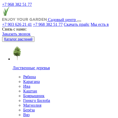
+7 968 382 51 77
Садовый центр
+7 903 626 21 41
+7 968 382 51 77
Скачать прайс
Мы есть в
Связь с нами:
Заказать звонок
Каталог растений
Лиственные деревья
Рябина
Карагана
Ива
Каштан
Боярышник
Гинкго Билоба
Магнолия
Берёза
Вяз